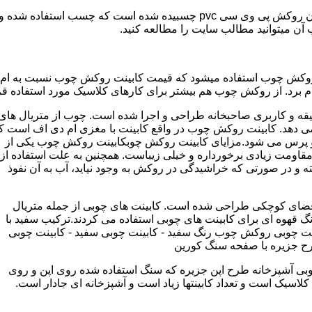
مدل کابینت ممبران (وکیوم) از ورق ام دی اف ساخته شده که روی آن روکش پی و
ب آن میتوانید مطالب سایت را مطالعه کنید.
وکش چوب استفاده میشود که قیمت کابینت روکش چوب نسبت به ام دی ا
برد. از روکش چوب هم بیشتر برای کارهای کلاسیک مورد استفاده قرا
یقه و کاربری صاحبخانه طراحی و اجرا شده است. چوب از متریال های
دهد. کابینت روکش چوب در واقع کابینت با مغزی ام دی اف است ک
پرس می شود.مزایای کابینت روکش چوبکابینت روکش چوب یکی از
و مقاومت زیادی برخورداره و خیلی زیباست. همچنین به علت استفاده از
 و در صورتی که خراشیدگی در روکش به وجود نیاید، آب به آن نفوذ
ضای کوچکی طراحی شده است. کابینت های چوبی از جمله متریال
گ قهوه ای برای کابینت های چوبی استفاده می کردند.ترکیب سفید با
ت چوبی روکش چوب رنگ سفید - کابینت چوبی سفید - کابینت چوبی
رح جزیره با صفحه سنگ کورین
بی آشپزخانه طرح اپن جزیره که سنگ استفاده شده روی اپن و روی
اسیک است و تعداد کابینتها زیاد است و آشپزخانه ای جادار است.