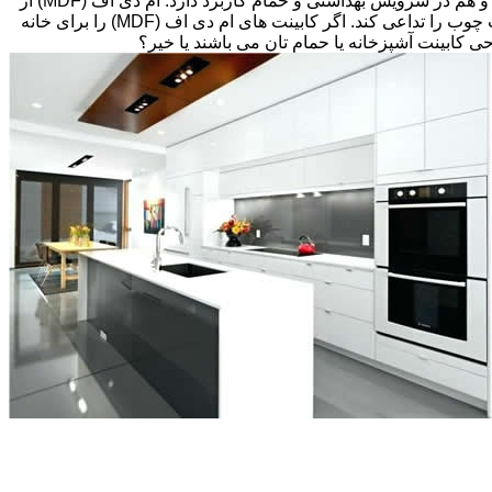
های قبلی، انتخاب های زیادی پیش رویتان قرار دارد. کابینت ام دی اف (MDF) اغلب گزینه مقرون به صرفه ای می باشد که هم در آشپزخانه و هم در سرویس بهداشتی و حمام کاربرد دارد. ام دی اف (MDF) از
تخته های فیبر با دانسیته متوسط و پوششی از لایه نازکی از وینیل(Thermofoil)، تشکیل شده است اما می تواند طوری طراحی شود که بافت چوب را تداعی کند. اگر کابینت های ام دی اف (MDF) را برای خانه
احی کابینت آشپزخانه یا حمام تان می باشند یا خیر؟