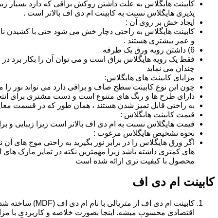
کابینت هایگلاس به علت داشتن روکش براقی که دارد بسیار زیب
پذیری هایگلاس نسبت به کابینت ام دی اف بالاتر است .
ایجاد خش بر روی آن :
کابینت هایگلاس به راحتی دچار خش می شود حتی با کشیدن ناخن 
و عمر بیشتری هستند .
6) داشتن رویه ورق یک طرفه
فقط یک رویه هایگلاس براق است و می توان آن را بکار برد در جا
چندان می نماید
مزایای کابینت های هایگلاس:
چون این نوع کابینت سطح صاف و براقی دارد می تواند نور را
دارای طرح ها و رنگ های متنوع است و دست مشتری برای انتخ
به راحتی قابل تمیز شدن هستند ، همان طور که در قسمت معایب
قیمت کابینت هایگلاس :
قیمت هایگلاس نسبت به ام دی اف بالاتر است زیرا زیبایی و بر
نحوه تشخیص هایگلاس مرغوب :
اگر ورق هایگلاس را در برابر نور بگیرید به راحتی موج های آ
های کمتری داشته باشد زیرا مهمترین نکته در تمایز مارک ه
محصول با کیفیت تری ارائه شده است
کابینت ام دی اف
اقتصادی محسوب میشه. اینجا بصورت خلاصه و کاربردی با مزایا