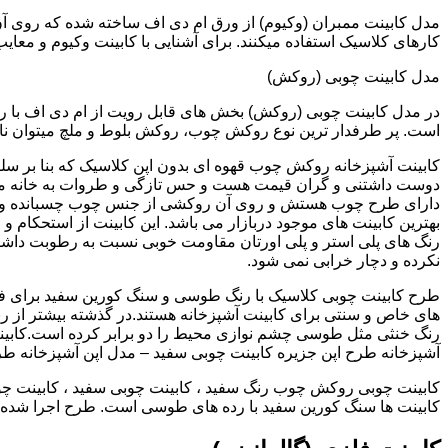
کارهای کلاسیک استفاده میکنند. برای آشنایی با کابینت وکیوم و معای
مدل کابینت چوبی (روکش)
در مدل کابینت چوبی (روکش) بخش های قابل رویت از ام دی اف با ر
است. پر طرفدار ترین نوع روکش چوب، روکش بلوط و ملچ میتوان نام 
کابینت آشپزخانه روکش چوب قهوه ای بدون اپن کلاسیک که بنا بر سل
دوست داشتنی و گران قیمت هست و حس تازگی و طروات به خانه می 
دارای طرح چوب هستش و روی آن روکشی از جنس چوب چسبانده و 
بهترین کابینت های موجود دربازار می باشد. این کابینت از استحکام 
رنگ های پلی استر و پلی اورتان مقاومت خوبی نسبت به رطوبت داشته
نکرده و دچار خرابی نمی شود.
طرح کابینت چوبی کلاسیک با رنگ طوسی و سنگ کورین سفید برای ف
های خاص و سنتی برای کابینت آشپزخانه هستند.در گذشته بیشتر از رن
رنگ خنثی مثل طوسی چشم نوازی محیط را دو برابر کرده است.کابین
آشپزخانه طرح اپن جزیره کابینت چوبی سفید – مدل اپن آشپزخانه ط
کابینت چوبی روکش چوب رنگ سفید ، کابینت چوبی سفید ، کابینت چو
کابینت ها سنگ کورین سفید با رده های طوسی است. طرح اجرا شده کل