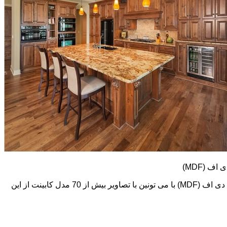
کابینت های ام دی اف (MDF) طرح و رنگ خیلی متنوعی دارند. در اینجا تعدادی از تصاویر این نوع کابینت رو می بینید. اما در گالری کابینت ام دی اف (MDF) با می تونین با تصاویر بیش از 70 مدل کابینت از این