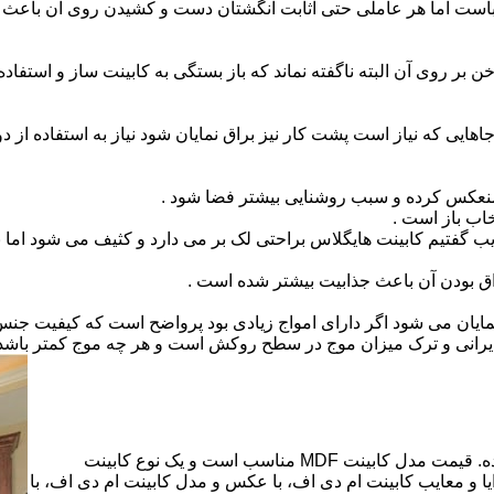
است اما هر عاملی حتی اثابت انگشتان دست و کشیدن روی آن باعث برو
بر روی آن البته ناگفته نماند که باز بستگی به کابینت ساز و استفاد
هایی که نیاز است پشت کار نیز براق نمایان شود نیاز به استفاده از د
 منعکس کرده و سبب روشنایی بیشتر فضا شود .
اب باز است .
 گفتیم کابینت هایگلاس براحتی لک بر می دارد و کثیف می شود اما ب
اق بودن آن باعث جذابیت بیشتر شده است .
ن نمایان می شود اگر دارای امواج زیادی بود پرواضح است که کیفیت ج
ای ایرانی و ترک میزان موج در سطح روکش است و هر چه موج کمتر ب
کابینت ام دی اف از متریالی با نام ام دی اف (MDF) ساخته شده. قیمت مدل کابینت MDF مناسب است و یک نوع کابینت
 و معایب کابینت ام دی اف، با عکس و مدل کابینت ام دی اف، با