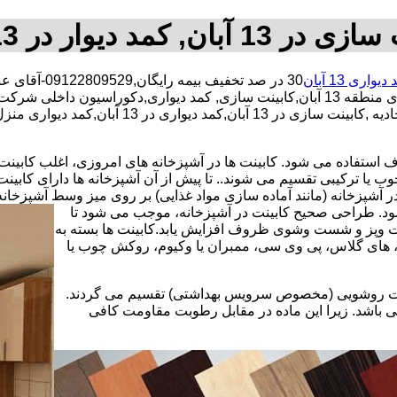
1 آبان, کمد دیوار در 13 آبان
یواری 13 آبان
30 در صد تخفیف بیمه رایگان,09122809529-آقای عباسی,شبانه روزی کارگران مجرب,کابینت سازی محدوده 13 آبان,
آبان,دکوراسیون داخلی ادارات در 13 آبان,دکوراسی
استفاده می شود. کابینت ها در آشپزخانه های امروزی، اغلب کابینت ها 
یا ترکیبی تقسیم می شوند.. تا پیش از آن آشپزخانه ها دارای کابی
 آشپزخانه (مانند آماده سازی مواد غذایی) بر روی میز وسط آشپزخانه
 شود. طراحی صحیح کابینت در آشپزخانه، موجب می شود تا
ت وپز و شست وشوی ظروف افزایش یابد.کابینت ها بسته به
اف، های گلاس، پی وی سی، ممبران یا وکیوم، روکش چوب یا
کابینت روشویی (مخصوص سرویس بهداشتی) تقسیم می گردند.
ی باشد. زیرا این ماده در مقابل رطوبت مقاومت کافی