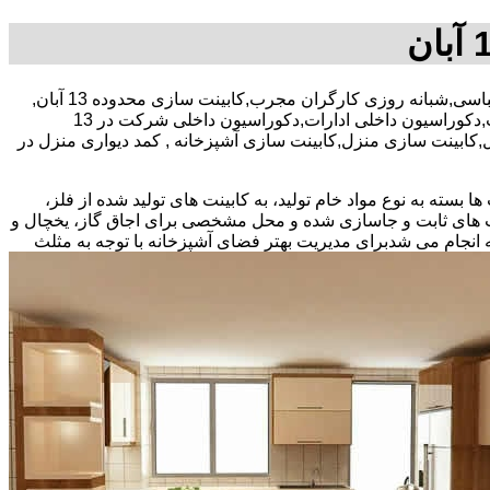
, کمد دیواری منطقه 13 آبان,کابینت سازی, کمد دیواری,دکوراسیون داخلی شرکت,دکوراسیون داخلی ادارات,دکوراسیون داخلی شرکت در 13
ون داخلی با نرخ اتحادیه ,کابینت سازی در 13 آبان,کمد دیواری در 13 آبان,کمد دیواری منزل,کابینت سازی منزل,کابینت سازی آشپزخانه , کمد دیواری منزل در
بسته به نوع مواد خام تولید، به کابینت های تولید شده از فلز،
نت های ثابت و جاسازی شده و محل مشخصی برای اجاق گاز، یخچال و
 انجام می شد
برای مدیریت بهتر فضای آشپزخانه با توجه به مثلث