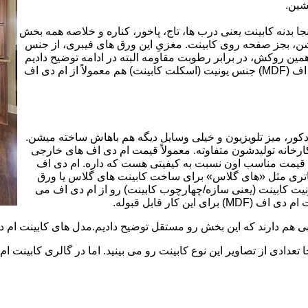
شین.
بینت از ورق ام دی اف (MDF) است. در اینجا بدنه کابینت یعنی درب ها، تاج، پاخور، کناره و خلاصه همه بخش
شن، بجز صفحه روی کابینت. مغزیِ این ورق های فیبری، از جنس
ن روکش، در برابر رطوبت مقاومه البته در ادامه توضیح دادیم
که این مقاومت به رطوبت، کامل نیست. در کابینت های ام دی اف (MDF) جنس یونیت (اسکلت کابینت) هم معمولاً از ام دی اف
ه کمد، دکور، میز تلویزیون و خیلی وسایل دیگه هم باهاش ساخته میشن.
کارخانه تولیدشون متفاوته. معمولاً قیمت ام دی اف های خارجی
توی بازار گرون تر از ام دی اف های ایرانی هستند. مزیت اصلی MDF قیمت مناسب اون نسبت به کیفیتی هست که داره. ام دی اف
 و زیباتری مثل «های گلاس» برای ساخت کابینت های گلاس یا ورق
ت کابینت (یعنی سازه/چهارچوب کابینت) رو از ام دی اف می
 کار قابل قبوله.