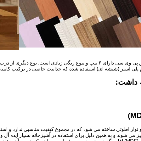
ضخامت این درب ها ۱۶ میل و ۱۸ و١٩و٢٠و٢٢ میل است که با روکش پی وی سی دارای ۶ ت
م پلی استر (شیشه ای) استفاده شده که جذابیت خاصی در ترکیب کابینت 
ه داشت:
ذ و نوار اطوئی ساخته می شود که در مجموع کیفیت مناسبی ندارد و استف
انتخاب شود.کابینت های آشپزخانه MDF به آسانی تمیز می شوند و به همین دلیل برای استفاده در آ