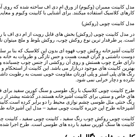
کارهای کلاسیک استفاده میکنند. برای آشنایی با کابینت وکیوم و معای
مدل کابینت چوبی (روکش)
در مدل کابینت چوبی (روکش) بخش های قابل رویت از ام دی اف با ر
است. پر طرفدار ترین نوع روکش چوب، روکش بلوط و ملچ میتوان نام 
کابینت آشپزخانه روکش چوب قهوه ای بدون اپن کلاسیک که بنا بر سل
دوست داشتنی و گران قیمت هست و حس تازگی و طروات به خانه می 
دارای طرح چوب هستش و روی آن روکشی از جنس چوب چسبانده و 
بهترین کابینت های موجود دربازار می باشد. این کابینت از استحکام 
رنگ های پلی استر و پلی اورتان مقاومت خوبی نسبت به رطوبت داشته
نکرده و دچار خرابی نمی شود.
طرح کابینت چوبی کلاسیک با رنگ طوسی و سنگ کورین سفید برای ف
های خاص و سنتی برای کابینت آشپزخانه هستند.در گذشته بیشتر از رن
رنگ خنثی مثل طوسی چشم نوازی محیط را دو برابر کرده است.کابین
آشپزخانه طرح اپن جزیره کابینت چوبی سفید – مدل اپن آشپزخانه ط
کابینت چوبی روکش چوب رنگ سفید ، کابینت چوبی سفید ، کابینت چو
کابینت ها سنگ کورین سفید با رده های طوسی است. طرح اجرا شده کل