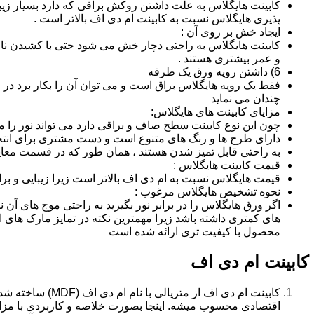
کابینت هایگلاس به علت داشتن روکش براقی که دارد بسیار زیب
پذیری هایگلاس نسبت به کابینت ام دی اف بالاتر است .
ایجاد خش بر روی آن :
کابینت هایگلاس به راحتی دچار خش می شود حتی با کشیدن ناخن 
و عمر بیشتری هستند .
6) داشتن رویه ورق یک طرفه
فقط یک رویه هایگلاس براق است و می توان آن را بکار برد در جا
چندان می نماید
مزایای کابینت های هایگلاس:
چون این نوع کابینت سطح صاف و براقی دارد می تواند نور را
دارای طرح ها و رنگ های متنوع است و دست مشتری برای انتخ
به راحتی قابل تمیز شدن هستند ، همان طور که در قسمت معایب
قیمت کابینت هایگلاس :
قیمت هایگلاس نسبت به ام دی اف بالاتر است زیرا زیبایی و بر
نحوه تشخیص هایگلاس مرغوب :
اگر ورق هایگلاس را در برابر نور بگیرید به راحتی موج های آ
های کمتری داشته باشد زیرا مهمترین نکته در تمایز مارک ه
محصول با کیفیت تری ارائه شده است
کابینت ام دی اف
اقتصادی محسوب میشه. اینجا بصورت خلاصه و کاربردی با مزایا