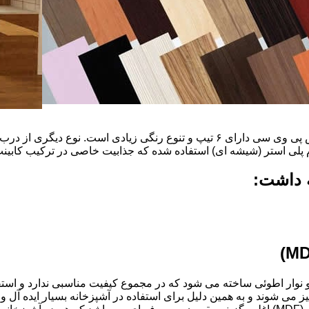
ضخامت این درب ها ۱۶ میل و ۱۸ و١٩و٢٠و٢٢ میل است که با روکش پی وی سی دارای ۶ ت
م پلی استر (شیشه ای) استفاده شده که جذابیت خاصی در ترکیب کابینت 
ه داشت:
ذ و نوار اطوئی ساخته می شود که در مجموع کیفیت مناسبی ندارد و استف
انتخاب شود.کابینت های آشپزخانه MDF به آسانی تمیز می شوند و به همین دلیل برای استفاده در آ