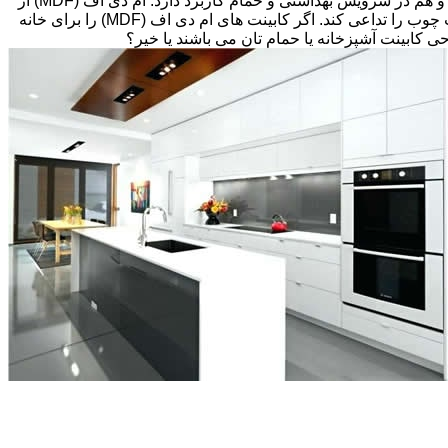
های قبلی، انتخاب های زیادی پیش رویتان قرار دارد. کابینت ام دی اف (MDF) اغلب گزینه مقرون به صرفه ای می باشد که هم در آشپزخانه و هم در سرویس بهداشتی و حمام کاربرد دارد. ام دی اف (MDF) از
تخته های فیبر با دانسیته متوسط و پوششی از لایه نازکی از وینیل(Thermofoil)، تشکیل شده است اما می تواند طوری طراحی شود که بافت چوب را تداعی کند. اگر کابینت های ام دی اف (MDF) را برای خانه
احی کابینت آشپزخانه یا حمام تان می باشند یا خیر؟