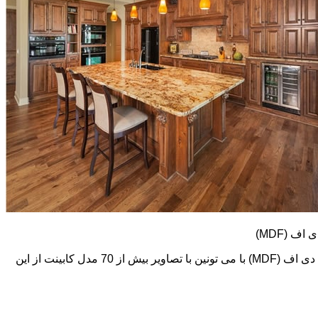
کابینت های ام دی اف (MDF) طرح و رنگ خیلی متنوعی دارند. در اینجا تعدادی از تصاویر این نوع کابینت رو می بینید. اما در گالری کابینت ام دی اف (MDF) با می تونین با تصاویر بیش از 70 مدل کابینت از این