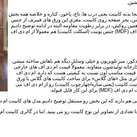
شین.
بینت از ورق ام دی اف (MDF) است. در اینجا بدنه کابینت یعنی درب ها، تاج، پاخور، کناره و خلاصه همه بخش
شن، بجز صفحه روی کابینت. مغزیِ این ورق های فیبری، از جنس
ن روکش، در برابر رطوبت مقاومه البته در ادامه توضیح دادیم
که این مقاومت به رطوبت، کامل نیست. در کابینت های ام دی اف (MDF) جنس یونیت (اسکلت کابینت) هم معمولاً از ام دی اف
ه کمد، دکور، میز تلویزیون و خیلی وسایل دیگه هم باهاش ساخته میشن.
کارخانه تولیدشون متفاوته. معمولاً قیمت ام دی اف های خارجی
توی بازار گرون تر از ام دی اف های ایرانی هستند. مزیت اصلی MDF قیمت مناسب اون نسبت به کیفیتی هست که داره. ام دی اف
 و زیباتری مثل «های گلاس» برای ساخت کابینت های گلاس یا ورق
ت کابینت (یعنی سازه/چهارچوب کابینت) رو از ام دی اف می
 کار قابل قبوله.