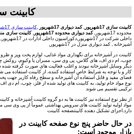
کابینت سازی در 17شهریور, 
کابینت سازی 17شهریور
,
کمد دیواری 17شهریور
,
کابینت سازی 17شهریور
محدوده 17شهریور,
کمد دیواری محدوده 17شهریور
,
کابینت سازی منطقه 17
آشپزخانه , کمد دیواری منزل در 17شهریور,
کابینت در آشپزخانه برای نگهداری مواد غذایی، لوازم پخت وپز و ظروف 
چوب، ام دی اف، های گلاس، پی وی سی، ممبران یا وکیوم، روکش چوب 
دیگر وسایل آشپزخانه نبودند و اغلب فعالیت های صورت گرفته شده در
کار و با توجه به شرایط خاص استفاده کننده، از کابینت استفاده می
فضای مفید و قابل استفاده آن آشپزخانه و سطح رفاه کاربر جهت پخ
نوع مواد خام تولید، به کابینت های تولید شده از فلز، چوب، ام دی 
ترکیبی تقسیم می شوند
از نظر نوع استفاده نیز کابینت ها به دو گروه کابینت آشپزخانه و 
مواد اولیه تولید کابینت های سرویس بهداشتی عموماً از پی وی سی م
دارد.اجزای تشکیل دهنده کابینتصفحه کابینت
در حال حاضر پنج نوع صفحه کابینت در
بازار موجود است: