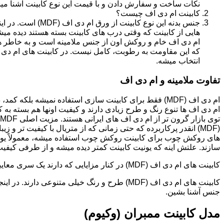
نکات ساخت و سفارش دادن و با قیمت این نوع کابینت آشنا می
کابینت ام دی اف چیست؟
جنس بدنه این نوع کا
هایی از کابینت که وقتی درب های کابینت بسته هستند دیده می
ام دی اف خام و روکش اون از جنس ملامینه است و به خاطر همی
انتخاب میشه.
تفاوت ملامینه و ام دی اف
ام دی اف (MDF) فقط برای کابینت سازی استفاده نمیشه بلک
ام دی اف ها تنوع رنگ و طرح زیادی دارند و کیفیت اونها هم بسته به 
(MDF) انقدر پرکاربرده که حتی زمانی که از متریال با کیفیت تر
های روکش چوب برای کابینت روکش چوب استفاده میشه، معمولاً یونی
سازند. علتش اینه که یونیت کابینت کمتر دیده میشه و از طرفی کیفیت ام دی اف (MDF) برای این
کابینت های ام دی اف (MDF) در کنار مزایایی که دارند یک سری معایبی هم دارند که این بخش رو مستقل توضیح دادیم.مدل های کابینت ام دی اف (MDF)
جنس آشنا بشین.
مدل کابینت ممبران (وکیوم)