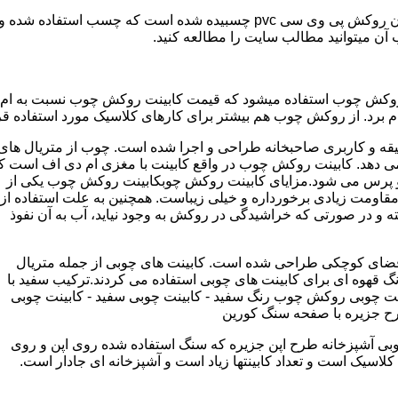
مدل کابینت ممبران (وکیوم) از ورق ام دی اف ساخته شده که روی آن روکش پی و
ب آن میتوانید مطالب سایت را مطالعه کنید.
وکش چوب استفاده میشود که قیمت کابینت روکش چوب نسبت به ام دی ا
برد. از روکش چوب هم بیشتر برای کارهای کلاسیک مورد استفاده قرا
یقه و کاربری صاحبخانه طراحی و اجرا شده است. چوب از متریال های
دهد. کابینت روکش چوب در واقع کابینت با مغزی ام دی اف است ک
پرس می شود.مزایای کابینت روکش چوبکابینت روکش چوب یکی از
و مقاومت زیادی برخورداره و خیلی زیباست. همچنین به علت استفاده از
 و در صورتی که خراشیدگی در روکش به وجود نیاید، آب به آن نفوذ
ضای کوچکی طراحی شده است. کابینت های چوبی از جمله متریال
گ قهوه ای برای کابینت های چوبی استفاده می کردند.ترکیب سفید با
ت چوبی روکش چوب رنگ سفید - کابینت چوبی سفید - کابینت چوبی
رح جزیره با صفحه سنگ کورین
بی آشپزخانه طرح اپن جزیره که سنگ استفاده شده روی اپن و روی
اسیک است و تعداد کابینتها زیاد است و آشپزخانه ای جادار است.