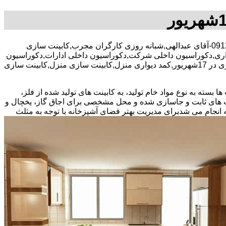
30 در صد تخفیف بیمه رایگان,09122179624-آقای عبدالهی,شبانه روزی کارگران مجرب,کابینت سازی
ت سازی, کمد دیواری,دکوراسیون داخلی شرکت,دکوراسیون داخلی ادارات,دکوراسیون
داخلی شرکت در 17شهریور,دکوراسیون داخلی ادارات در 17شهریور,دکوراسیون داخلی با نرخ اتحادیه ,کابینت سازی در 17شهریور,کمد دیواری در 17شهریور,کمد دیواری منزل,کابینت سازی منزل,کابینت سازی
بسته به نوع مواد خام تولید، به کابینت های تولید شده از فلز،
نت های ثابت و جاسازی شده و محل مشخصی برای اجاق گاز، یخچال و
 انجام می شد
برای مدیریت بهتر فضای آشپزخانه با توجه به مثلث