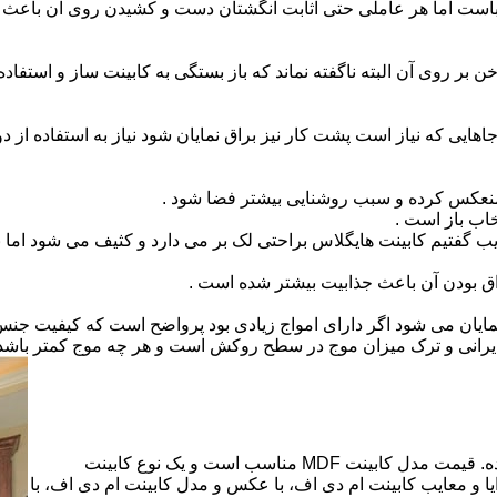
است اما هر عاملی حتی اثابت انگشتان دست و کشیدن روی آن باعث برو
بر روی آن البته ناگفته نماند که باز بستگی به کابینت ساز و استفاد
هایی که نیاز است پشت کار نیز براق نمایان شود نیاز به استفاده از د
 منعکس کرده و سبب روشنایی بیشتر فضا شود .
اب باز است .
 گفتیم کابینت هایگلاس براحتی لک بر می دارد و کثیف می شود اما ب
اق بودن آن باعث جذابیت بیشتر شده است .
ن نمایان می شود اگر دارای امواج زیادی بود پرواضح است که کیفیت ج
ای ایرانی و ترک میزان موج در سطح روکش است و هر چه موج کمتر ب
کابینت ام دی اف از متریالی با نام ام دی اف (MDF) ساخته شده. قیمت مدل کابینت MDF مناسب است و یک نوع کابینت
 و معایب کابینت ام دی اف، با عکس و مدل کابینت ام دی اف، با