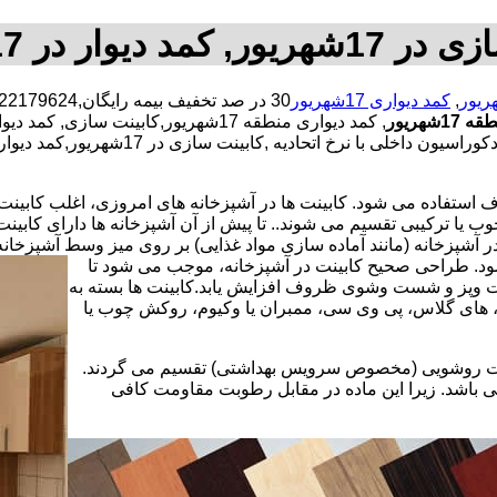
کمد دیوار در 17شهریور
,
کمد دیواری 17شهریور
شهریور
, کمد دیواری منطقه 17شهریور,کابین
استفاده می شود. کابینت ها در آشپزخانه های امروزی، اغلب کابینت ها 
یا ترکیبی تقسیم می شوند.. تا پیش از آن آشپزخانه ها دارای کابی
 آشپزخانه (مانند آماده سازی مواد غذایی) بر روی میز وسط آشپزخانه
 شود. طراحی صحیح کابینت در آشپزخانه، موجب می شود تا
ت وپز و شست وشوی ظروف افزایش یابد.کابینت ها بسته به
اف، های گلاس، پی وی سی، ممبران یا وکیوم، روکش چوب یا
کابینت روشویی (مخصوص سرویس بهداشتی) تقسیم می گردند.
ی باشد. زیرا این ماده در مقابل رطوبت مقاومت کافی