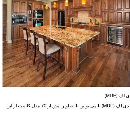
کابینت های ام دی اف (MDF) طرح و رنگ خیلی متنوعی دارند. در اینجا تعدادی از تصاویر این نوع کابینت رو می بینید. اما در گالری کابینت ام دی اف (MDF) با می تونین با تصاویر بیش از 70 مدل کابینت از این