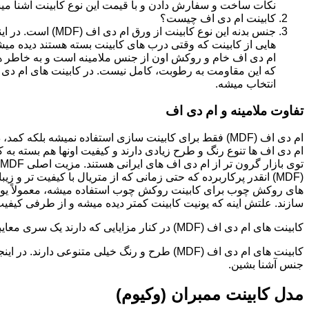
نکات ساخت و سفارش دادن و با قیمت این نوع کابینت آشنا می
کابینت ام دی اف چیست؟
جنس بدنه این نوع کا
هایی از کابینت که وقتی درب های کابینت بسته هستند دیده می
ام دی اف خام و روکش اون از جنس ملامینه است و به خاطر همی
انتخاب میشه.
تفاوت ملامینه و ام دی اف
ام دی اف (MDF) فقط برای کابینت سازی استفاده نمیشه بلک
ام دی اف ها تنوع رنگ و طرح زیادی دارند و کیفیت اونها هم بسته به 
(MDF) انقدر پرکاربرده که حتی زمانی که از متریال با کیفیت تر
های روکش چوب برای کابینت روکش چوب استفاده میشه، معمولاً یونی
سازند. علتش اینه که یونیت کابینت کمتر دیده میشه و از طرفی کیفیت ام دی اف (MDF) برای این
کابینت های ام دی اف (MDF) در کنار مزایایی که دارند یک سری معایبی هم دارند که این بخش رو مستقل توضیح دادیم.مدل های کابینت ام دی اف (MDF)
جنس آشنا بشین.
مدل کابینت ممبران (وکیوم)