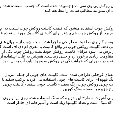
مدل کابینت ممبران (وکیوم) از ورق ام دی اف ساخته شده که روی آن روکش پی و
ب آن میتوانید مطالب سایت را مطالعه کنید.
وکش چوب استفاده میشود که قیمت کابینت روکش چوب نسبت به ام دی ا
برد. از روکش چوب هم بیشتر برای کارهای کلاسیک مورد استفاده قرا
یقه و کاربری صاحبخانه طراحی و اجرا شده است. چوب از متریال های
دهد. کابینت روکش چوب در واقع کابینت با مغزی ام دی اف است ک
پرس می شود.مزایای کابینت روکش چوبکابینت روکش چوب یکی از
و مقاومت زیادی برخورداره و خیلی زیباست. همچنین به علت استفاده از
 و در صورتی که خراشیدگی در روکش به وجود نیاید، آب به آن نفوذ
ضای کوچکی طراحی شده است. کابینت های چوبی از جمله متریال
گ قهوه ای برای کابینت های چوبی استفاده می کردند.ترکیب سفید با
ت چوبی روکش چوب رنگ سفید - کابینت چوبی سفید - کابینت چوبی
رح جزیره با صفحه سنگ کورین
بی آشپزخانه طرح اپن جزیره که سنگ استفاده شده روی اپن و روی
اسیک است و تعداد کابینتها زیاد است و آشپزخانه ای جادار است.