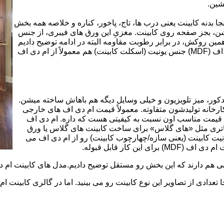
شین.
بینت از ورق ام دی اف (MDF) است. در اینجا بدنه کابینت یعنی درب ها، تاج، پاخور، کناره و خلاصه همه بخش
شن، بجز صفحه روی کابینت. مغزیِ این ورق های فیبری، از جنس
ن روکش، در برابر رطوبت مقاومه البته در ادامه توضیح دادیم
که این مقاومت به رطوبت، کامل نیست. در کابینت های ام دی اف (MDF) جنس یونیت (اسکلت کابینت) هم معمولاً از ام دی اف
ه کمد، دکور، میز تلویزیون و خیلی وسایل دیگه هم باهاش ساخته میشن.
کارخانه تولیدشون متفاوته. معمولاً قیمت ام دی اف های خارجی
توی بازار گرون تر از ام دی اف های ایرانی هستند. مزیت اصلی MDF قیمت مناسب اون نسبت به کیفیتی هست که داره. ام دی اف
 و زیباتری مثل «های گلاس» برای ساخت کابینت های گلاس یا ورق
ت کابینت (یعنی سازه/چهارچوب کابینت) رو از ام دی اف می
 کار قابل قبوله.