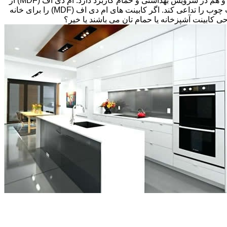
های قبلی، انتخاب های زیادی پیش رویتان قرار دارد. کابینت ام دی اف (MDF) اغلب گزینه مقرون به صرفه ای می باشد که هم در آشپزخانه و هم در سرویس بهداشتی و حمام کاربرد دارد. ام دی اف (MDF) از
تخته های فیبر با دانسیته متوسط و پوششی از لایه نازکی از وینیل(Thermofoil)، تشکیل شده است اما می تواند طوری طراحی شود که بافت چوب را تداعی کند. اگر کابینت های ام دی اف (MDF) را برای خانه
احی کابینت آشپزخانه یا حمام تان می باشند یا خیر؟