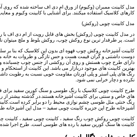
کارهای کلاسیک استفاده میکنند. برای آشنایی با کابینت وکیوم و معای
مدل کابینت چوبی (روکش)
در مدل کابینت چوبی (روکش) بخش های قابل رویت از ام دی اف با ر
است. پر طرفدار ترین نوع روکش چوب، روکش بلوط و ملچ میتوان نام 
کابینت آشپزخانه روکش چوب قهوه ای بدون اپن کلاسیک که بنا بر سل
دوست داشتنی و گران قیمت هست و حس تازگی و طروات به خانه می 
دارای طرح چوب هستش و روی آن روکشی از جنس چوب چسبانده و 
بهترین کابینت های موجود دربازار می باشد. این کابینت از استحکام 
رنگ های پلی استر و پلی اورتان مقاومت خوبی نسبت به رطوبت داشته
نکرده و دچار خرابی نمی شود.
طرح کابینت چوبی کلاسیک با رنگ طوسی و سنگ کورین سفید برای ف
های خاص و سنتی برای کابینت آشپزخانه هستند.در گذشته بیشتر از رن
رنگ خنثی مثل طوسی چشم نوازی محیط را دو برابر کرده است.کابین
آشپزخانه طرح اپن جزیره کابینت چوبی سفید – مدل اپن آشپزخانه ط
کابینت چوبی روکش چوب رنگ سفید ، کابینت چوبی سفید ، کابینت چو
کابینت ها سنگ کورین سفید با رده های طوسی است. طرح اجرا شده کل