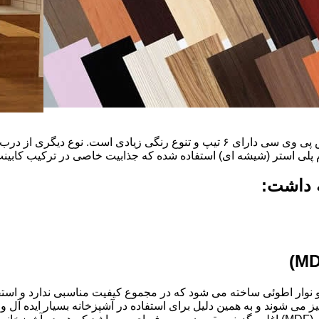
ضخامت این درب ها ۱۶ میل و ۱۸ و١٩و٢٠و٢٢ میل است که با روکش پی وی سی دارای ۶ ت
م پلی استر (شیشه ای) استفاده شده که جذابیت خاصی در ترکیب کابینت 
ه داشت:
ذ و نوار اطوئی ساخته می شود که در مجموع کیفیت مناسبی ندارد و استف
انتخاب شود.کابینت های آشپزخانه MDF به آسانی تمیز می شوند و به همین دلیل برای استفاده در آ