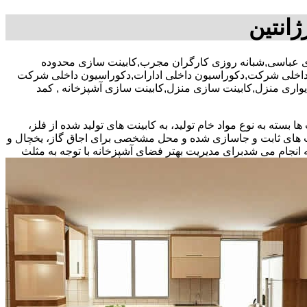
ژانتین
صد تخفیف بیمه رایگان,09122809529-آقای عباسی,شبانه روزی کارگران مجرب,کابینت سازی محدوده
ون داخلی شرکت,دکوراسیون داخلی ادارات,دکوراسیون داخلی شرکت
مد دیواری منزل,کابینت سازی منزل,کابینت سازی آشپزخانه , کمد
بسته به نوع مواد خام تولید، به کابینت های تولید شده از فلز،
نت های ثابت و جاسازی شده و محل مشخصی برای اجاق گاز، یخچال و
 انجام می شد
برای مدیریت بهتر فضای آشپزخانه با توجه به مثلث