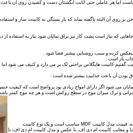
است اما هر عاملی حتی اثابت انگشتان دست و کشیدن روی آن باعث برو
بر روی آن البته ناگفته نماند که باز بستگی به کابینت ساز و استفاد
هایی که نیاز است پشت کار نیز براق نمایان شود نیاز به استفاده از د
 منعکس کرده و سبب روشنایی بیشتر فضا شود .
اب باز است .
 گفتیم کابینت هایگلاس براحتی لک بر می دارد و کثیف می شود اما ب
اق بودن آن باعث جذابیت بیشتر شده است .
ن نمایان می شود اگر دارای امواج زیادی بود پرواضح است که کیفیت ج
ای ایرانی و ترک میزان موج در سطح روکش است و هر چه موج کمتر ب
کابینت ام دی اف از متریالی با نام ام دی اف (MDF) ساخته شده. قیمت مدل کابینت MDF مناسب است و یک نوع کابینت
 و معایب کابینت ام دی اف، با عکس و مدل کابینت ام دی اف، با