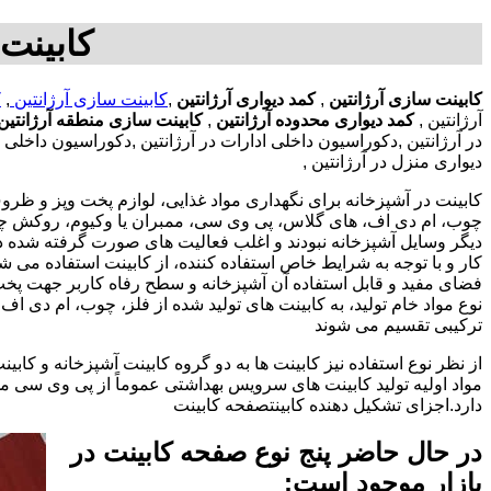
کابینت 
کابینت سازی آرژانتین
,
کمد دیواری آرژانتین
,
کابینت سازی آرژانتین
,
ک
آرژانتین ,
کمد دیواری محدوده آرژانتین
,
کابینت سازی منطقه آرژانتین
در آرژانتین ,دکوراسیون داخلی ادارات در آرژانتین ,دکوراسیون داخلی 
دیواری منزل در آرژانتین ,
کابینت در آشپزخانه برای نگهداری مواد غذایی، لوازم پخت وپز و ظروف 
چوب، ام دی اف، های گلاس، پی وی سی، ممبران یا وکیوم، روکش چوب 
دیگر وسایل آشپزخانه نبودند و اغلب فعالیت های صورت گرفته شده در
کار و با توجه به شرایط خاص استفاده کننده، از کابینت استفاده می
فضای مفید و قابل استفاده آن آشپزخانه و سطح رفاه کاربر جهت پخ
نوع مواد خام تولید، به کابینت های تولید شده از فلز، چوب، ام دی 
ترکیبی تقسیم می شوند
از نظر نوع استفاده نیز کابینت ها به دو گروه کابینت آشپزخانه و 
مواد اولیه تولید کابینت های سرویس بهداشتی عموماً از پی وی سی م
دارد.اجزای تشکیل دهنده کابینتصفحه کابینت
در حال حاضر پنج نوع صفحه کابینت در
بازار موجود است: