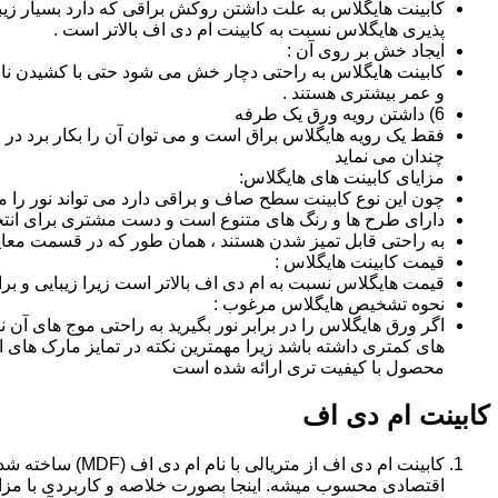
کابینت هایگلاس به علت داشتن روکش براقی که دارد بسیار زیب
پذیری هایگلاس نسبت به کابینت ام دی اف بالاتر است .
ایجاد خش بر روی آن :
کابینت هایگلاس به راحتی دچار خش می شود حتی با کشیدن ناخن 
و عمر بیشتری هستند .
6) داشتن رویه ورق یک طرفه
فقط یک رویه هایگلاس براق است و می توان آن را بکار برد در جا
چندان می نماید
مزایای کابینت های هایگلاس:
چون این نوع کابینت سطح صاف و براقی دارد می تواند نور را
دارای طرح ها و رنگ های متنوع است و دست مشتری برای انتخ
به راحتی قابل تمیز شدن هستند ، همان طور که در قسمت معایب
قیمت کابینت هایگلاس :
قیمت هایگلاس نسبت به ام دی اف بالاتر است زیرا زیبایی و بر
نحوه تشخیص هایگلاس مرغوب :
اگر ورق هایگلاس را در برابر نور بگیرید به راحتی موج های آ
های کمتری داشته باشد زیرا مهمترین نکته در تمایز مارک ه
محصول با کیفیت تری ارائه شده است
کابینت ام دی اف
اقتصادی محسوب میشه. اینجا بصورت خلاصه و کاربردی با مزایا