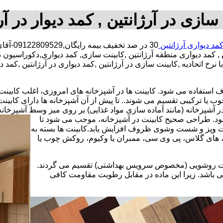
سازی در آرژانتین , کمد دیوار در آر
مد دیواری آرژانتین
30 در 
, کمد دیواری منطقه آرژانتین ,کابینت سازی, کمد دیواری,دکوراسی
با نرخ اتحادیه ,کابینت سازی در آرژانتین ,کمد دیواری در آرژانتین ,ک
استفاده می شود. کابینت ها در آشپزخانه های امروزی، اغلب کابینت ها 
یا ترکیبی تقسیم می شوند.. تا پیش از آن آشپزخانه ها دارای کابی
 آشپزخانه (مانند آماده سازی مواد غذایی) بر روی میز وسط آشپزخانه
 شود. طراحی صحیح کابینت در آشپزخانه، موجب می شود تا
ت وپز و شست وشوی ظروف افزایش یابد.کابینت ها بسته به
اف، های گلاس، پی وی سی، ممبران یا وکیوم، روکش چوب یا
کابینت روشویی (مخصوص سرویس بهداشتی) تقسیم می گردند.
ی باشد. زیرا این ماده در مقابل رطوبت مقاومت کافی