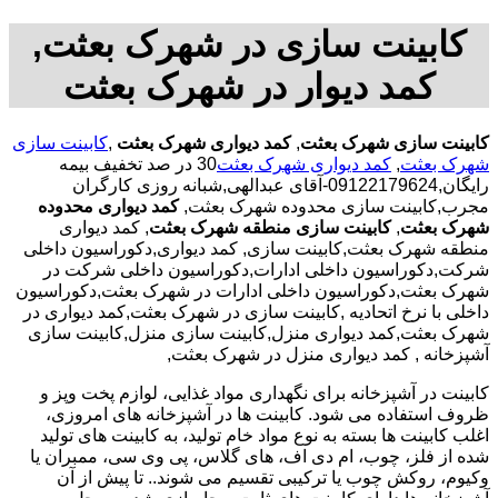
کابینت سازی در شهرک بعثت,
کمد دیوار در شهرک بعثت
کابینت سازی شهرک بعثت
,
کمد دیواری شهرک بعثت
,
کابینت سازی
شهرک بعثت
,
کمد دیواری شهرک بعثت
30 در صد تخفیف بیمه
رایگان,09122179624-آقای عبدالهی,شبانه روزی کارگران
مجرب,کابینت سازی محدوده شهرک بعثت,
کمد دیواری محدوده
شهرک بعثت
,
کابینت سازی منطقه شهرک بعثت
, کمد دیواری
منطقه شهرک بعثت,کابینت سازی, کمد دیواری,دکوراسیون داخلی
شرکت,دکوراسیون داخلی ادارات,دکوراسیون داخلی شرکت در
شهرک بعثت,دکوراسیون داخلی ادارات در شهرک بعثت,دکوراسیون
داخلی با نرخ اتحادیه ,کابینت سازی در شهرک بعثت,کمد دیواری در
شهرک بعثت,کمد دیواری منزل,کابینت سازی منزل,کابینت سازی
آشپزخانه , کمد دیواری منزل در شهرک بعثت,
کابینت در آشپزخانه برای نگهداری مواد غذایی، لوازم پخت وپز و
ظروف استفاده می شود. کابینت ها در آشپزخانه های امروزی،
اغلب کابینت ها بسته به نوع مواد خام تولید، به کابینت های تولید
شده از فلز، چوب، ام دی اف، های گلاس، پی وی سی، ممبران یا
وکیوم، روکش چوب یا ترکیبی تقسیم می شوند.. تا پیش از آن