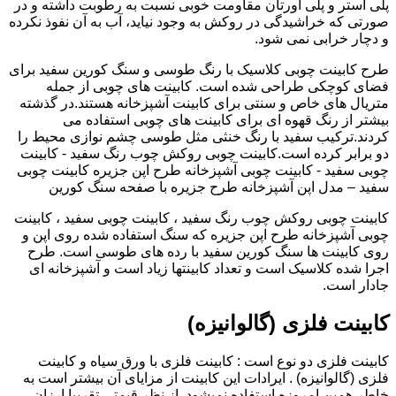
پلی استر و پلی اورتان مقاومت خوبی نسبت به رطوبت داشته و در
صورتی که خراشیدگی در روکش به وجود نیاید، آب به آن نفوذ نکرده
و دچار خرابی نمی شود.
طرح کابینت چوبی کلاسیک با رنگ طوسی و سنگ کورین سفید برای
فضای کوچکی طراحی شده است. کابینت های چوبی از جمله
متریال های خاص و سنتی برای کابینت آشپزخانه هستند.در گذشته
بیشتر از رنگ قهوه ای برای کابینت های چوبی استفاده می
کردند.ترکیب سفید با رنگ خنثی مثل طوسی چشم نوازی محیط را
دو برابر کرده است.کابینت چوبی روکش چوب رنگ سفید - کابینت
چوبی سفید - کابینت چوبی آشپزخانه طرح اپن جزیره کابینت چوبی
سفید – مدل اپن آشپزخانه طرح جزیره با صفحه سنگ کورین
کابینت چوبی روکش چوب رنگ سفید ، کابینت چوبی سفید ، کابینت
چوبی آشپزخانه طرح اپن جزیره که سنگ استفاده شده روی اپن و
روی کابینت ها سنگ کورین سفید با رده های طوسی است. طرح
اجرا شده کلاسیک است و تعداد کابینتها زیاد است و آشپزخانه ای
جادار است.
کابینت فلزی (گالوانیزه)
کابینت فلزی دو نوع است : کابینت فلزی با ورق سیاه و کابینت
فلزی (گالوانیزه) . ایرادات این کابینت از مزایای آن بیشتر است به
خاطر همین امروزه استفاده نمیشود. از نظر قیمتی تقریبا ارزان