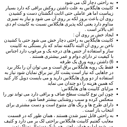
به راحتی دچار لک می شود
کابینت هایگلاس به علت داشتن روکش براقی که دارد بسیار
زیباست اما هر عاملی حتی اثابت انگشتان دست و کشیدن
روی آن باعث بروز لکه بر روی آن می شود و نیاز به تمیزی
مداوم دارد یعنی لکه پذیری هایگلاس نسبت به کابینت ام دی
اف بالاتر است .
ایجاد خش بر روی آن :
کابینت هایگلاس به راحتی دچار خش می شود حتی با کشیدن
ناخن بر روی آن البته ناگفته نماند که باز بستگی به کابینت
ساز و استفاده از جنس های درجه یک و مرغوب دارد اجناس
با کیفیت تر دارای دوام و عمر بیشتری هستند .
6) داشتن رویه ورق یک طرفه
فقط یک رویه هایگلاس براق است و می توان آن را بکار برد
در جاهایی که نیاز است پشت کار نیز براق نمایان شود نیاز به
استفاده از دو ورق هایگلاس دارید و می بایست دوبل کار کنید
که همین هزینه را دو چندان می نماید
مزایای کابینت های هایگلاس:
چون این نوع کابینت سطح صاف و براقی دارد می تواند نور را
منعکس کرده و سبب روشنایی بیشتر فضا شود .
دارای طرح ها و رنگ های متنوع است و دست مشتری برای
انتخاب باز است .
به راحتی قابل تمیز شدن هستند ، همان طور که در قسمت
معایب گفتیم کابینت هایگلاس براحتی لک بر می دارد و کثیف
می شود اما به همان راحتی هم با یک دستمال نمناک تمیز