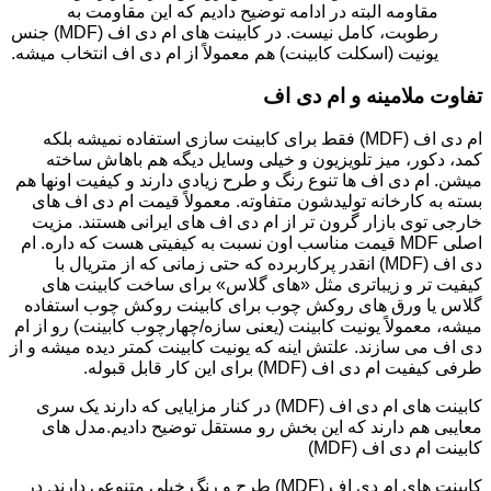
مقاومه البته در ادامه توضیح دادیم که این مقاومت به
رطوبت، کامل نیست. در کابینت های ام دی اف (MDF) جنس
یونیت (اسکلت کابینت) هم معمولاً از ام دی اف انتخاب میشه.
تفاوت ملامینه و ام دی اف
ام دی اف (MDF) فقط برای کابینت سازی استفاده نمیشه بلکه
کمد، دکور، میز تلویزیون و خیلی وسایل دیگه هم باهاش ساخته
میشن. ام دی اف ها تنوع رنگ و طرح زیادی دارند و کیفیت اونها هم
بسته به کارخانه تولیدشون متفاوته. معمولاً قیمت ام دی اف های
خارجی توی بازار گرون تر از ام دی اف های ایرانی هستند. مزیت
اصلی MDF قیمت مناسب اون نسبت به کیفیتی هست که داره. ام
دی اف (MDF) انقدر پرکاربرده که حتی زمانی که از متریال با
کیفیت تر و زیباتری مثل «های گلاس» برای ساخت کابینت های
گلاس یا ورق های روکش چوب برای کابینت روکش چوب استفاده
میشه، معمولاً یونیت کابینت (یعنی سازه/چهارچوب کابینت) رو از ام
دی اف می سازند. علتش اینه که یونیت کابینت کمتر دیده میشه و از
طرفی کیفیت ام دی اف (MDF) برای این کار قابل قبوله.
کابینت های ام دی اف (MDF) در کنار مزایایی که دارند یک سری
معایبی هم دارند که این بخش رو مستقل توضیح دادیم.مدل های
کابینت ام دی اف (MDF)
کابینت های ام دی اف (MDF) طرح و رنگ خیلی متنوعی دارند. در