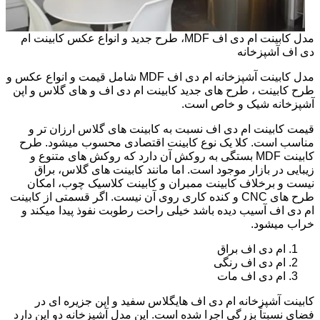
مدل کابینت ام دی اف MDF، طرح جدید و انواع عکس کابینت ام
دی اف آشپزخانه
مدل کابینت آشپزخانه ام دی اف MDF شامل قیمت و انواع عکس و
طرح کابینت ، طرح های جدید کابینت ام دی اف و های گلاس و اپن
آشپزخانه شیک و خاص است.
قیمت کابینت ام دی اف نسبت به کابینت های گلاس ارزان تر و
مناسب است. کلا یک نوع کابینت اقتصادی محسوب میشود. طرح
کابینت MDF بستگی به روکش آن دارد که روکش های متنوع و
زیبایی در بازار موجود است. اما مانند کابینت های گلاس، براق
نیست و برخلاف کابینت ممبران و کابینت کلاسیک چوب، امکان
طرح های CNC و کنده کاری روی آن نیست. اگر قسمتی از کابینت
ام دی اف آسیب دیده باشد خیلی راحت رطوبت نفوذ پیدا میکند و
خراب میشود.
ام دی اف براق
ام دی اف رنگی
ام دی اف مات
کابینت آشپزخانه ام دی اف هایگلاس سفید و اپن جزیره ای در
فضای نسبتاً بزرگی اجرا شده است. این مدل آشپزخانه دو اپن دارد