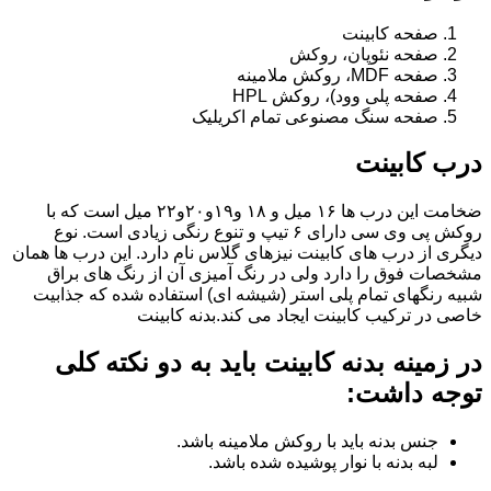
صفحه کابینت
صفحه نئوپان، روکش
صفحه MDF، روکش ملامینه
صفحه پلی وود)، روکش HPL
صفحه سنگ مصنوعی تمام اکریلیک
درب کابینت
ضخامت این درب ها ۱۶ میل و ۱۸ و١٩و٢٠و٢٢ میل است که با
روکش پی وی سی دارای ۶ تیپ و تنوع رنگی زیادی است. نوع
دیگری از درب های کابینت نیزهای گلاس نام دارد. این درب ها همان
مشخصات فوق را دارد ولی در رنگ آمیزی آن از رنگ های براق
شبیه رنگهای تمام پلی استر (شیشه ای) استفاده شده که جذابیت
خاصی در ترکیب کابینت ایجاد می کند.بدنه کابینت
در زمینه بدنه کابینت باید به دو نکته کلی
توجه داشت:
جنس بدنه باید با روکش ملامینه باشد.
لبه بدنه با نوار پوشیده شده باشد.