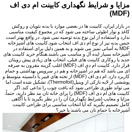
مزایا و شرایط نگهداری کابینت ام دی اف
(MDF)
در بازار ایران، کابینت ها در بعضی موارد با بدنه نئوپان و روکش
کاغذ و نوار اطوئی ساخته می شود که در مجموع کیفیت مناسبی
ندارد و استفاده از این نوع بدنه توصیه نمی شود. در واقع بهتر است
جنس بدنه نیز از نوع ام دی اف انتخاب شود.کابینت های آشپزخانه
MDF به آسانی تمیز می شوند و به همین دلیل برای استفاده در
آشپزخانه بسیار ایده آل و مناسب می باشند.هنگام خرید کابینت های
جدید یا روکاری کابینت های قبلی، انتخاب های زیادی پیش رویتان
قرار دارد. کابینت ام دی اف (MDF) اغلب گزینه مقرون به صرفه
ای می باشد که هم در آشپزخانه و هم در سرویس بهداشتی و حمام
کاربرد دارد. ام دی اف (MDF) از تخته های فیبر با دانسیته متوسط و
پوششی از لایه نازکی از وینیل(Thermofoil)، تشکیل شده است اما
می تواند طوری طراحی شود که بافت چوب را تداعی کند. اگر
کابینت های ام دی اف (MDF) را برای خانه تان مد نظر دارید، حتماً،
مزایا و معایب (شرایط نگهداری) آن را در نظر بگیرید تا با آگاهی
کامل تصمیم بگیرید که آیا انتخاب مناسبی برای طراحی کابینت
آشپزخانه یا حمام تان می باشند یا خیر؟