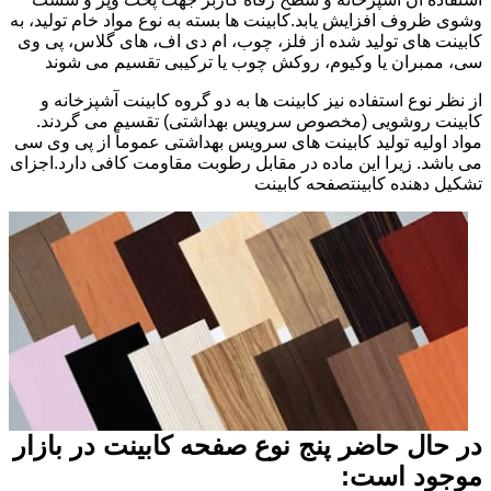
وشوی ظروف افزایش یابد.کابینت ها بسته به نوع مواد خام تولید، به
کابینت های تولید شده از فلز، چوب، ام دی اف، های گلاس، پی وی
سی، ممبران یا وکیوم، روکش چوب یا ترکیبی تقسیم می شوند
از نظر نوع استفاده نیز کابینت ها به دو گروه کابینت آشپزخانه و
کابینت روشویی (مخصوص سرویس بهداشتی) تقسیم می گردند.
مواد اولیه تولید کابینت های سرویس بهداشتی عموماً از پی وی سی
می باشد. زیرا این ماده در مقابل رطوبت مقاومت کافی دارد.اجزای
تشکیل دهنده کابینتصفحه کابینت
در حال حاضر پنج نوع صفحه کابینت در بازار
موجود است: