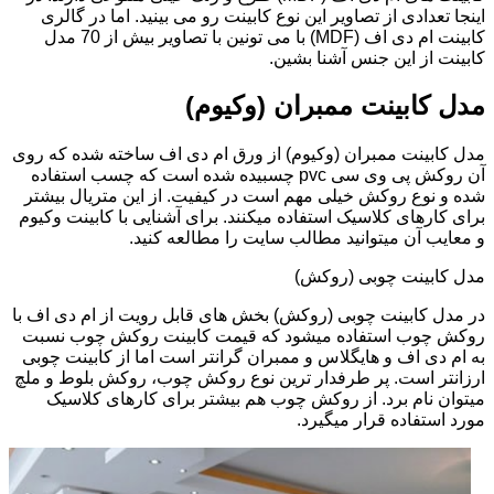
اینجا تعدادی از تصاویر این نوع کابینت رو می بینید. اما در گالری
کابینت ام دی اف (MDF) با می تونین با تصاویر بیش از 70 مدل
کابینت از این جنس آشنا بشین.
مدل کابینت ممبران (وکیوم)
مدل کابینت ممبران (وکیوم) از ورق ام دی اف ساخته شده که روی
آن روکش پی وی سی pvc چسبیده شده است که چسب استفاده
شده و نوع روکش خیلی مهم است در کیفیت. از این متریال بیشتر
برای کارهای کلاسیک استفاده میکنند. برای آشنایی با کابینت وکیوم
و معایب آن میتوانید مطالب سایت را مطالعه کنید.
مدل کابینت چوبی (روکش)
در مدل کابینت چوبی (روکش) بخش های قابل رویت از ام دی اف با
روکش چوب استفاده میشود که قیمت کابینت روکش چوب نسبت
به ام دی اف و هایگلاس و ممبران گرانتر است اما از کابینت چوبی
ارزانتر است. پر طرفدار ترین نوع روکش چوب، روکش بلوط و ملچ
میتوان نام برد. از روکش چوب هم بیشتر برای کارهای کلاسیک
مورد استفاده قرار میگیرد.