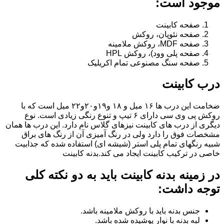
موجود است:
صفحه کابینت
صفحه نئوپان، روکش
صفحه MDF، روکش ملامینه
صفحه پلی وود)، روکش HPL
صفحه سنگ مصنوعی تمام اکریلیک
درب کابینت
ضخامت این درب ها ۱۶ میل و ۱۸ و١٩و٢٠و٢٢ میل است که با
روکش پی وی سی دارای ۶ تیپ و تنوع رنگی زیادی است. نوع
دیگری از درب های کابینت نیزهای گلاس نام دارد. این درب ها همان
مشخصات فوق را دارد ولی در رنگ آمیزی آن از رنگ های براق
شبیه رنگهای تمام پلی استر (شیشه ای) استفاده شده که جذابیت
خاصی در ترکیب کابینت ایجاد می کند.بدنه کابینت
در زمینه بدنه کابینت باید به دو نکته کلی
توجه داشت:
جنس بدنه باید با روکش ملامینه باشد.
لبه بدنه با نوار پوشیده شده باشد.