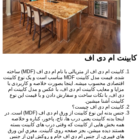
کابینت ام دی اف
کابینت ام دی اف از متریالی با نام ام دی اف (MDF) ساخته
شده. قیمت مدل کابینت MDF مناسب است و یک نوع کابینت
اقتصادی محسوب میشه. اینجا بصورت خلاصه و کاربردی با
مزایا و معایب کابینت ام دی اف، با عکس و مدل کابینت ام
دی اف، با نکات ساخت و سفارش دادن و با قیمت این نوع
کابینت آشنا میشین.
کابینت ام دی اف چیست؟
جنس بدنه این نوع کابینت از ورق ام دی اف (MDF) است. در
اینجا بدنه کابینت یعنی درب ها، تاج، پاخور، کناره و خلاصه
همه بخش هایی از کابینت که وقتی درب های کابینت بسته
هستند دیده میشن، بجز صفحه روی کابینت. مغزیِ این ورق
های فیبری، از جنس ام دی اف خام و روکش اون از جنس