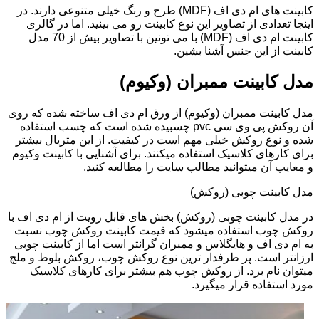
کابینت های ام دی اف (MDF) طرح و رنگ خیلی متنوعی دارند. در
اینجا تعدادی از تصاویر این نوع کابینت رو می بینید. اما در گالری
کابینت ام دی اف (MDF) با می تونین با تصاویر بیش از 70 مدل
کابینت از این جنس آشنا بشین.
مدل کابینت ممبران (وکیوم)
مدل کابینت ممبران (وکیوم) از ورق ام دی اف ساخته شده که روی
آن روکش پی وی سی pvc چسبیده شده است که چسب استفاده
شده و نوع روکش خیلی مهم است در کیفیت. از این متریال بیشتر
برای کارهای کلاسیک استفاده میکنند. برای آشنایی با کابینت وکیوم
و معایب آن میتوانید مطالب سایت را مطالعه کنید.
مدل کابینت چوبی (روکش)
در مدل کابینت چوبی (روکش) بخش های قابل رویت از ام دی اف با
روکش چوب استفاده میشود که قیمت کابینت روکش چوب نسبت
به ام دی اف و هایگلاس و ممبران گرانتر است اما از کابینت چوبی
ارزانتر است. پر طرفدار ترین نوع روکش چوب، روکش بلوط و ملچ
میتوان نام برد. از روکش چوب هم بیشتر برای کارهای کلاسیک
مورد استفاده قرار میگیرد.