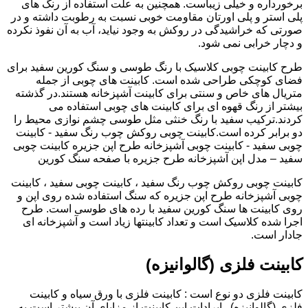
برخورداره و خیلی زیباست. همچنین به علت استفاده از رنگ های
پلی استر و پلی اورتان مقاومت خوبی نسبت به رطوبت داشته و در
صورتی که خراشیدگی در روکش به وجود نیاید، آب به آن نفوذ نکرده
و دچار خرابی نمی شود.
طرح کابینت چوبی کلاسیک با رنگ طوسی و سنگ کورین سفید برای
فضای کوچکی طراحی شده است. کابینت های چوبی از جمله
متریال های خاص و سنتی برای کابینت آشپزخانه هستند.در گذشته
بیشتر از رنگ قهوه ای برای کابینت های چوبی استفاده می
کردند.ترکیب سفید با رنگ خنثی مثل طوسی چشم نوازی محیط را
دو برابر کرده است.کابینت چوبی روکش چوب رنگ سفید - کابینت
چوبی سفید - کابینت چوبی آشپزخانه طرح اپن جزیره کابینت چوبی
سفید – مدل اپن آشپزخانه طرح جزیره با صفحه سنگ کورین
کابینت چوبی روکش چوب رنگ سفید ، کابینت چوبی سفید ، کابینت
چوبی آشپزخانه طرح اپن جزیره که سنگ استفاده شده روی اپن و
روی کابینت ها سنگ کورین سفید با رده های طوسی است. طرح
اجرا شده کلاسیک است و تعداد کابینتها زیاد است و آشپزخانه ای
جادار است.
کابینت فلزی (گالوانیزه)
کابینت فلزی دو نوع است : کابینت فلزی با ورق سیاه و کابینت
فلزی (گالوانیزه) . ایرادات این کابینت از مزایای آن بیشتر است به