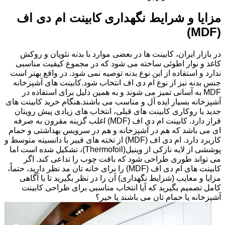
مزایا و شرایط نگهداری کابینت ام دی اف
(MDF)
در بازار ایران، کابینت ها در بعضی موارد با بدنه نئوپان و روکش
کاغذ و نوار اطوئی ساخته می شود که در مجموع کیفیت مناسبی
ندارد و استفاده از این نوع بدنه توصیه نمی شود. در واقع بهتر است
جنس بدنه نیز از نوع ام دی اف انتخاب شود.کابینت های آشپزخانه
MDF به آسانی تمیز می شوند و به همین دلیل برای استفاده در
آشپزخانه بسیار ایده آل و مناسب می باشند.هنگام خرید کابینت های
جدید یا روکاری کابینت های قبلی، انتخاب های زیادی پیش رویتان
قرار دارد. کابینت ام دی اف (MDF) اغلب گزینه مقرون به صرفه
ای می باشد که هم در آشپزخانه و هم در سرویس بهداشتی و حمام
کاربرد دارد. ام دی اف (MDF) از تخته های فیبر با دانسیته متوسط و
پوششی از لایه نازکی از وینیل(Thermofoil)، تشکیل شده است اما
می تواند طوری طراحی شود که بافت چوب را تداعی کند. اگر
کابینت های ام دی اف (MDF) را برای خانه تان مد نظر دارید، حتماً،
مزایا و معایب (شرایط نگهداری) آن را در نظر بگیرید تا با آگاهی
کامل تصمیم بگیرید که آیا انتخاب مناسبی برای طراحی کابینت
آشپزخانه یا حمام تان می باشند یا خیر؟