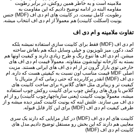
ملامینه است و به خاطر همین روکش، در برابر رطوبت
مقاومه البته در ادامه توضیح دادیم که این مقاومت به
رطوبت، کامل نیست. در کابینت های ام دی اف (MDF) جنس
یونیت (اسکلت کابینت) هم معمولاً از ام دی اف انتخاب میشه.
تفاوت ملامینه و ام دی اف
ام دی اف (MDF) فقط برای کابینت سازی استفاده نمیشه بلکه
کمد، دکور، میز تلویزیون و خیلی وسایل دیگه هم باهاش ساخته
میشن. ام دی اف ها تنوع رنگ و طرح زیادی دارند و کیفیت اونها هم
بسته به کارخانه تولیدشون متفاوته. معمولاً قیمت ام دی اف های
خارجی توی بازار گرون تر از ام دی اف های ایرانی هستند. مزیت
اصلی MDF قیمت مناسب اون نسبت به کیفیتی هست که داره. ام
دی اف (MDF) انقدر پرکاربرده که حتی زمانی که از متریال با
کیفیت تر و زیباتری مثل «های گلاس» برای ساخت کابینت های
گلاس یا ورق های روکش چوب برای کابینت روکش چوب استفاده
میشه، معمولاً یونیت کابینت (یعنی سازه/چهارچوب کابینت) رو از ام
دی اف می سازند. علتش اینه که یونیت کابینت کمتر دیده میشه و از
طرفی کیفیت ام دی اف (MDF) برای این کار قابل قبوله.
کابینت های ام دی اف (MDF) در کنار مزایایی که دارند یک سری
معایبی هم دارند که این بخش رو مستقل توضیح دادیم.مدل های
کابینت ام دی اف (MDF)