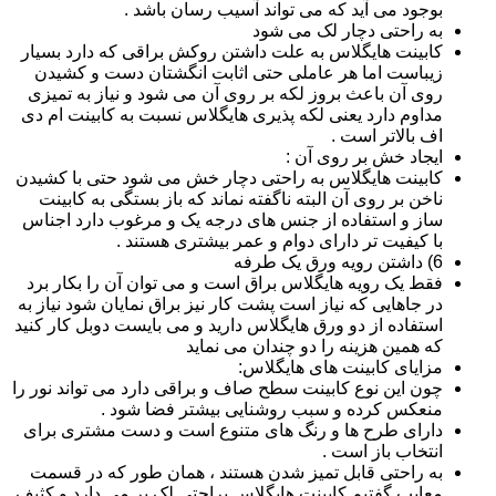
بوجود می آید که می تواند آسیب رسان باشد .
به راحتی دچار لک می شود
کابینت هایگلاس به علت داشتن روکش براقی که دارد بسیار
زیباست اما هر عاملی حتی اثابت انگشتان دست و کشیدن
روی آن باعث بروز لکه بر روی آن می شود و نیاز به تمیزی
مداوم دارد یعنی لکه پذیری هایگلاس نسبت به کابینت ام دی
اف بالاتر است .
ایجاد خش بر روی آن :
کابینت هایگلاس به راحتی دچار خش می شود حتی با کشیدن
ناخن بر روی آن البته ناگفته نماند که باز بستگی به کابینت
ساز و استفاده از جنس های درجه یک و مرغوب دارد اجناس
با کیفیت تر دارای دوام و عمر بیشتری هستند .
6) داشتن رویه ورق یک طرفه
فقط یک رویه هایگلاس براق است و می توان آن را بکار برد
در جاهایی که نیاز است پشت کار نیز براق نمایان شود نیاز به
استفاده از دو ورق هایگلاس دارید و می بایست دوبل کار کنید
که همین هزینه را دو چندان می نماید
مزایای کابینت های هایگلاس:
چون این نوع کابینت سطح صاف و براقی دارد می تواند نور را
منعکس کرده و سبب روشنایی بیشتر فضا شود .
دارای طرح ها و رنگ های متنوع است و دست مشتری برای
انتخاب باز است .
به راحتی قابل تمیز شدن هستند ، همان طور که در قسمت
معایب گفتیم کابینت هایگلاس براحتی لک بر می دارد و کثیف