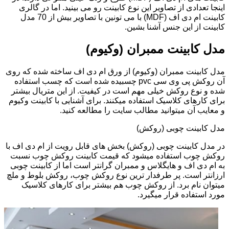
اینجا تعدادی از تصاویر این نوع کابینت رو می بینید. اما در گالری
کابینت ام دی اف (MDF) با می تونین با تصاویر بیش از 70 مدل
کابینت از این جنس آشنا بشین.
مدل کابینت ممبران (وکیوم)
مدل کابینت ممبران (وکیوم) از ورق ام دی اف ساخته شده که روی
آن روکش پی وی سی pvc چسبیده شده است که چسب استفاده
شده و نوع روکش خیلی مهم است در کیفیت. از این متریال بیشتر
برای کارهای کلاسیک استفاده میکنند. برای آشنایی با کابینت وکیوم
و معایب آن میتوانید مطالب سایت را مطالعه کنید.
مدل کابینت چوبی (روکش)
در مدل کابینت چوبی (روکش) بخش های قابل رویت از ام دی اف با
روکش چوب استفاده میشود که قیمت کابینت روکش چوب نسبت
به ام دی اف و هایگلاس و ممبران گرانتر است اما از کابینت چوبی
ارزانتر است. پر طرفدار ترین نوع روکش چوب، روکش بلوط و ملچ
میتوان نام برد. از روکش چوب هم بیشتر برای کارهای کلاسیک
مورد استفاده قرار میگیرد.