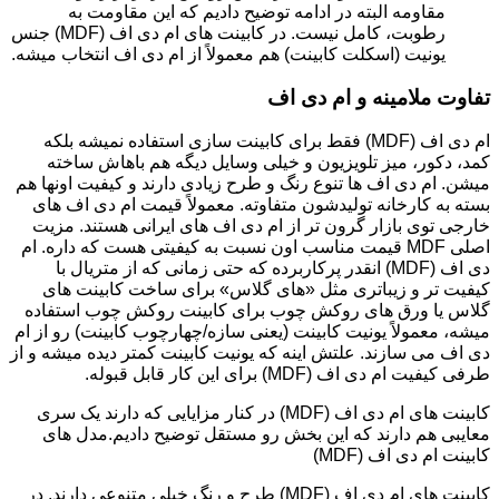
مقاومه البته در ادامه توضیح دادیم که این مقاومت به
رطوبت، کامل نیست. در کابینت های ام دی اف (MDF) جنس
یونیت (اسکلت کابینت) هم معمولاً از ام دی اف انتخاب میشه.
تفاوت ملامینه و ام دی اف
ام دی اف (MDF) فقط برای کابینت سازی استفاده نمیشه بلکه
کمد، دکور، میز تلویزیون و خیلی وسایل دیگه هم باهاش ساخته
میشن. ام دی اف ها تنوع رنگ و طرح زیادی دارند و کیفیت اونها هم
بسته به کارخانه تولیدشون متفاوته. معمولاً قیمت ام دی اف های
خارجی توی بازار گرون تر از ام دی اف های ایرانی هستند. مزیت
اصلی MDF قیمت مناسب اون نسبت به کیفیتی هست که داره. ام
دی اف (MDF) انقدر پرکاربرده که حتی زمانی که از متریال با
کیفیت تر و زیباتری مثل «های گلاس» برای ساخت کابینت های
گلاس یا ورق های روکش چوب برای کابینت روکش چوب استفاده
میشه، معمولاً یونیت کابینت (یعنی سازه/چهارچوب کابینت) رو از ام
دی اف می سازند. علتش اینه که یونیت کابینت کمتر دیده میشه و از
طرفی کیفیت ام دی اف (MDF) برای این کار قابل قبوله.
کابینت های ام دی اف (MDF) در کنار مزایایی که دارند یک سری
معایبی هم دارند که این بخش رو مستقل توضیح دادیم.مدل های
کابینت ام دی اف (MDF)
کابینت های ام دی اف (MDF) طرح و رنگ خیلی متنوعی دارند. در