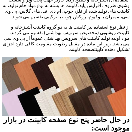
وشوی ظروف افزایش یابد.کابینت ها بسته به نوع مواد خام تولید، به
کابینت های تولید شده از فلز، چوب، ام دی اف، های گلاس، پی وی
سی، ممبران یا وکیوم، روکش چوب یا ترکیبی تقسیم می شوند
از نظر نوع استفاده نیز کابینت ها به دو گروه کابینت آشپزخانه و
کابینت روشویی (مخصوص سرویس بهداشتی) تقسیم می گردند.
مواد اولیه تولید کابینت های سرویس بهداشتی عموماً از پی وی سی
می باشد. زیرا این ماده در مقابل رطوبت مقاومت کافی دارد.اجزای
تشکیل دهنده کابینتصفحه کابینت
در حال حاضر پنج نوع صفحه کابینت در بازار
موجود است: