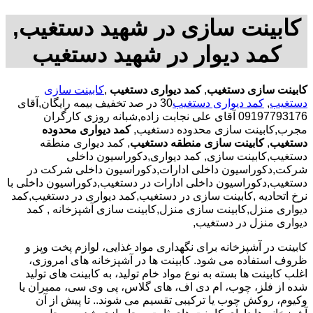
کابینت سازی در شهید دستغیب,
کمد دیوار در شهید دستغیب
کابینت سازی دستغیب
,
کمد دیواری دستغیب
,
کابینت سازی
دستغیب
,
کمد دیواری دستغیب
30 در صد تخفیف بیمه رایگان,آقای
09197793176 آقای علی نجابت زاده,شبانه روزی کارگران
مجرب,کابینت سازی محدوده دستغیب,
کمد دیواری محدوده
دستغیب
,
کابینت سازی منطقه دستغیب
, کمد دیواری منطقه
دستغیب,کابینت سازی, کمد دیواری,دکوراسیون داخلی
شرکت,دکوراسیون داخلی ادارات,دکوراسیون داخلی شرکت در
دستغیب,دکوراسیون داخلی ادارات در دستغیب,دکوراسیون داخلی با
نرخ اتحادیه ,کابینت سازی در دستغیب,کمد دیواری در دستغیب,کمد
دیواری منزل,کابینت سازی منزل,کابینت سازی آشپزخانه , کمد
دیواری منزل در دستغیب,
کابینت در آشپزخانه برای نگهداری مواد غذایی، لوازم پخت وپز و
ظروف استفاده می شود. کابینت ها در آشپزخانه های امروزی،
اغلب کابینت ها بسته به نوع مواد خام تولید، به کابینت های تولید
شده از فلز، چوب، ام دی اف، های گلاس، پی وی سی، ممبران یا
وکیوم، روکش چوب یا ترکیبی تقسیم می شوند.. تا پیش از آن