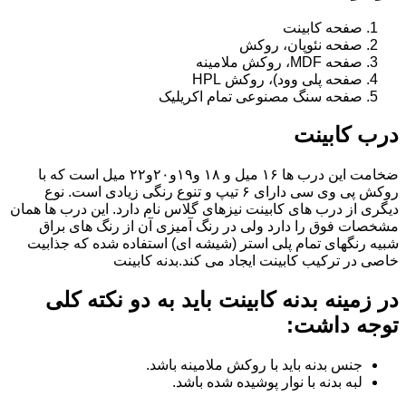
صفحه کابینت
صفحه نئوپان، روکش
صفحه MDF، روکش ملامینه
صفحه پلی وود)، روکش HPL
صفحه سنگ مصنوعی تمام اکریلیک
درب کابینت
ضخامت این درب ها ۱۶ میل و ۱۸ و١٩و٢٠و٢٢ میل است که با
روکش پی وی سی دارای ۶ تیپ و تنوع رنگی زیادی است. نوع
دیگری از درب های کابینت نیزهای گلاس نام دارد. این درب ها همان
مشخصات فوق را دارد ولی در رنگ آمیزی آن از رنگ های براق
شبیه رنگهای تمام پلی استر (شیشه ای) استفاده شده که جذابیت
خاصی در ترکیب کابینت ایجاد می کند.بدنه کابینت
در زمینه بدنه کابینت باید به دو نکته کلی
توجه داشت:
جنس بدنه باید با روکش ملامینه باشد.
لبه بدنه با نوار پوشیده شده باشد.