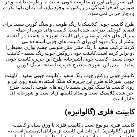
پلی استر و پلی اورتان مقاومت خوبی نسبت به رطوبت داشته و در
صورتی که خراشیدگی در روکش به وجود نیاید، آب به آن نفوذ نکرده
و دچار خرابی نمی شود.
طرح کابینت چوبی کلاسیک با رنگ طوسی و سنگ کورین سفید برای
فضای کوچکی طراحی شده است. کابینت های چوبی از جمله
متریال های خاص و سنتی برای کابینت آشپزخانه هستند.در گذشته
بیشتر از رنگ قهوه ای برای کابینت های چوبی استفاده می
کردند.ترکیب سفید با رنگ خنثی مثل طوسی چشم نوازی محیط را
دو برابر کرده است.کابینت چوبی روکش چوب رنگ سفید - کابینت
چوبی سفید - کابینت چوبی آشپزخانه طرح اپن جزیره کابینت چوبی
سفید – مدل اپن آشپزخانه طرح جزیره با صفحه سنگ کورین
کابینت چوبی روکش چوب رنگ سفید ، کابینت چوبی سفید ، کابینت
چوبی آشپزخانه طرح اپن جزیره که سنگ استفاده شده روی اپن و
روی کابینت ها سنگ کورین سفید با رده های طوسی است. طرح
اجرا شده کلاسیک است و تعداد کابینتها زیاد است و آشپزخانه ای
جادار است.
کابینت فلزی (گالوانیزه)
کابینت فلزی دو نوع است : کابینت فلزی با ورق سیاه و کابینت
فلزی (گالوانیزه) . ایرادات این کابینت از مزایای آن بیشتر است به
خاطر همین امروزه استفاده نمیشود. از نظر قیمتی تقریبا ارزان