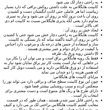
به راحتی دچار لک می شود
کابینت هایگلاس به علت داشتن روکش براقی که دارد بسیار
زیباست اما هر عاملی حتی اثابت انگشتان دست و کشیدن
روی آن باعث بروز لکه بر روی آن می شود و نیاز به تمیزی
مداوم دارد یعنی لکه پذیری هایگلاس نسبت به کابینت ام دی
اف بالاتر است .
ایجاد خش بر روی آن :
کابینت هایگلاس به راحتی دچار خش می شود حتی با کشیدن
ناخن بر روی آن البته ناگفته نماند که باز بستگی به کابینت
ساز و استفاده از جنس های درجه یک و مرغوب دارد اجناس
با کیفیت تر دارای دوام و عمر بیشتری هستند .
6) داشتن رویه ورق یک طرفه
فقط یک رویه هایگلاس براق است و می توان آن را بکار برد
در جاهایی که نیاز است پشت کار نیز براق نمایان شود نیاز به
استفاده از دو ورق هایگلاس دارید و می بایست دوبل کار کنید
که همین هزینه را دو چندان می نماید
مزایای کابینت های هایگلاس:
چون این نوع کابینت سطح صاف و براقی دارد می تواند نور را
منعکس کرده و سبب روشنایی بیشتر فضا شود .
دارای طرح ها و رنگ های متنوع است و دست مشتری برای
انتخاب باز است .
به راحتی قابل تمیز شدن هستند ، همان طور که در قسمت
معایب گفتیم کابینت هایگلاس براحتی لک بر می دارد و کثیف
می شود اما به همان راحتی هم با یک دستمال نمناک تمیز