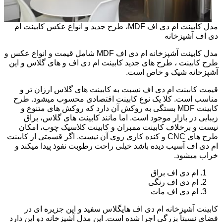
مدل کابینت ام دی اف MDF، طرح جدید و انواع عکس کابینت ام
دی اف آشپزخانه
مدل کابینت آشپزخانه ام دی اف MDF شامل قیمت و انواع عکس و
طرح کابینت ، طرح های جدید کابینت ام دی اف و های گلاس و اپن
آشپزخانه شیک و خاص است.
قیمت کابینت ام دی اف نسبت به کابینت های گلاس ارزان تر و
مناسب است. کلا یک نوع کابینت اقتصادی محسوب میشود. طرح
کابینت MDF بستگی به روکش آن دارد که روکش های متنوع و
زیبایی در بازار موجود است. اما مانند کابینت های گلاس، براق
نیست و برخلاف کابینت ممبران و کابینت کلاسیک چوب، امکان
طرح های CNC و کنده کاری روی آن نیست. اگر قسمتی از کابینت
ام دی اف آسیب دیده باشد خیلی راحت رطوبت نفوذ پیدا میکند و
خراب میشود.
ام دی اف براق
ام دی اف رنگی
ام دی اف مات
کابینت آشپزخانه ام دی اف هایگلاس سفید و اپن جزیره ای در
فضای نسبتاً بزرگی اجرا شده است. این مدل آشپزخانه دو اپن دارد