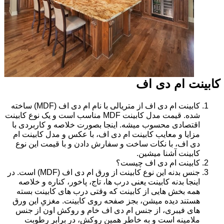
کابینت ام دی اف
کابینت ام دی اف از متریالی با نام ام دی اف (MDF) ساخته
شده. قیمت مدل کابینت MDF مناسب است و یک نوع کابینت
اقتصادی محسوب میشه. اینجا بصورت خلاصه و کاربردی با
مزایا و معایب کابینت ام دی اف، با عکس و مدل کابینت ام
دی اف، با نکات ساخت و سفارش دادن و با قیمت این نوع
کابینت آشنا میشین.
کابینت ام دی اف چیست؟
جنس بدنه این نوع کابینت از ورق ام دی اف (MDF) است. در
اینجا بدنه کابینت یعنی درب ها، تاج، پاخور، کناره و خلاصه
همه بخش هایی از کابینت که وقتی درب های کابینت بسته
هستند دیده میشن، بجز صفحه روی کابینت. مغزیِ این ورق
های فیبری، از جنس ام دی اف خام و روکش اون از جنس
ملامینه است و به خاطر همین روکش، در برابر رطوبت