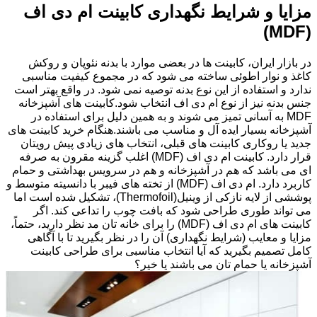
مزایا و شرایط نگهداری کابینت ام دی اف
(MDF)
در بازار ایران، کابینت ها در بعضی موارد با بدنه نئوپان و روکش
کاغذ و نوار اطوئی ساخته می شود که در مجموع کیفیت مناسبی
ندارد و استفاده از این نوع بدنه توصیه نمی شود. در واقع بهتر است
جنس بدنه نیز از نوع ام دی اف انتخاب شود.کابینت های آشپزخانه
MDF به آسانی تمیز می شوند و به همین دلیل برای استفاده در
آشپزخانه بسیار ایده آل و مناسب می باشند.هنگام خرید کابینت های
جدید یا روکاری کابینت های قبلی، انتخاب های زیادی پیش رویتان
قرار دارد. کابینت ام دی اف (MDF) اغلب گزینه مقرون به صرفه
ای می باشد که هم در آشپزخانه و هم در سرویس بهداشتی و حمام
کاربرد دارد. ام دی اف (MDF) از تخته های فیبر با دانسیته متوسط و
پوششی از لایه نازکی از وینیل(Thermofoil)، تشکیل شده است اما
می تواند طوری طراحی شود که بافت چوب را تداعی کند. اگر
کابینت های ام دی اف (MDF) را برای خانه تان مد نظر دارید، حتماً،
مزایا و معایب (شرایط نگهداری) آن را در نظر بگیرید تا با آگاهی
کامل تصمیم بگیرید که آیا انتخاب مناسبی برای طراحی کابینت
آشپزخانه یا حمام تان می باشند یا خیر؟