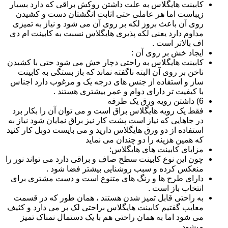
کابینت هایگلاس به علت داشتن روکش براقی که دارد بسیار
زیباست اما هر عاملی حتی اثابت انگشتان دست و کشیدن
روی آن باعث بروز لکه بر روی آن می شود و نیاز به تمیزی
مداوم دارد یعنی لکه پذیری هایگلاس نسبت به کابینت ام دی
اف بالاتر است .
ایجاد خش بر روی آن :
کابینت هایگلاس به راحتی دچار خش می شود حتی با کشیدن
ناخن بر روی آن البته ناگفته نماند که باز بستگی به کابینت
ساز و استفاده از جنس های درجه یک و مرغوب دارد اجناس
با کیفیت تر دارای دوام و عمر بیشتری هستند .
6) داشتن رویه ورق یک طرفه
فقط یک رویه هایگلاس براق است و می توان آن را بکار برد
در جاهایی که نیاز است پشت کار نیز براق نمایان شود نیاز به
استفاده از دو ورق هایگلاس دارید و می بایست دوبل کار کنید
که همین هزینه را دو چندان می نماید
مزایای کابینت های هایگلاس:
چون این نوع کابینت سطح صاف و براقی دارد می تواند نور را
منعکس کرده و سبب روشنایی بیشتر فضا شود .
دارای طرح ها و رنگ های متنوع است و دست مشتری برای
انتخاب باز است .
به راحتی قابل تمیز شدن هستند ، همان طور که در قسمت
معایب گفتیم کابینت هایگلاس براحتی لک بر می دارد و کثیف
می شود اما به همان راحتی هم با یک دستمال نمناک تمیز
میشود