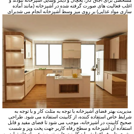
مشخصی برای اجاق گاز، یخچال و دیگر وسایل آشپزخانه نبودند و
اغلب فعالیت های صورت گرفته شده در آشپزخانه (مانند آماده
سازی مواد غذایی) بر روی میز وسط آشپزخانه انجام می شد
برای
مدیریت بهتر فضای آشپزخانه با توجه به مثلث کار و با توجه به
شرایط خاص استفاده کننده، از کابینت استفاده می شود. طراحی
صحیح کابینت در آشپزخانه، موجب می شود تا فضای مفید و قابل
استفاده آن آشپزخانه و سطح رفاه کاربر جهت پخت وپز و شست
وشوی ظروف افزایش یابد.کابینت ها بسته به نوع مواد خام تولید، به