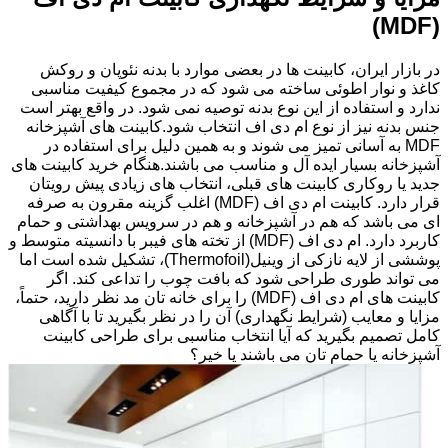
(MDF)
در بازار ایران، کابینت ها در بعضی موارد با بدنه نئوپان و روکش
کاغذ و نوار اطوئی ساخته می شود که در مجموع کیفیت مناسبی
ندارد و استفاده از این نوع بدنه توصیه نمی شود. در واقع بهتر است
جنس بدنه نیز از نوع ام دی اف انتخاب شود.کابینت های آشپزخانه
MDF به آسانی تمیز می شوند و به همین دلیل برای استفاده در
آشپزخانه بسیار ایده آل و مناسب می باشند.هنگام خرید کابینت های
جدید یا روکاری کابینت های قبلی، انتخاب های زیادی پیش رویتان
قرار دارد. کابینت ام دی اف (MDF) اغلب گزینه مقرون به صرفه
ای می باشد که هم در آشپزخانه و هم در سرویس بهداشتی و حمام
کاربرد دارد. ام دی اف (MDF) از تخته های فیبر با دانسیته متوسط و
پوششی از لایه نازکی از وینیل(Thermofoil)، تشکیل شده است اما
می تواند طوری طراحی شود که بافت چوب را تداعی کند. اگر
کابینت های ام دی اف (MDF) را برای خانه تان مد نظر دارید، حتماً،
مزایا و معایب (شرایط نگهداری) آن را در نظر بگیرید تا با آگاهی
کامل تصمیم بگیرید که آیا انتخاب مناسبی برای طراحی کابینت
آشپزخانه یا حمام تان می باشند یا خیر؟