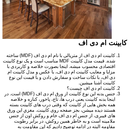
کابینت ام دی اف
کابینت ام دی اف از متریالی با نام ام دی اف (MDF) ساخته
شده. قیمت مدل کابینت MDF مناسب است و یک نوع کابینت
اقتصادی محسوب میشه. اینجا بصورت خلاصه و کاربردی با
مزایا و معایب کابینت ام دی اف، با عکس و مدل کابینت ام
دی اف، با نکات ساخت و سفارش دادن و با قیمت این نوع
کابینت آشنا میشین.
کابینت ام دی اف چیست؟
جنس بدنه این نوع کابینت از ورق ام دی اف (MDF) است. در
اینجا بدنه کابینت یعنی درب ها، تاج، پاخور، کناره و خلاصه
همه بخش هایی از کابینت که وقتی درب های کابینت بسته
هستند دیده میشن، بجز صفحه روی کابینت. مغزیِ این ورق
های فیبری، از جنس ام دی اف خام و روکش اون از جنس
ملامینه است و به خاطر همین روکش، در برابر رطوبت
مقاومه البته در ادامه توضیح دادیم که این مقاومت به