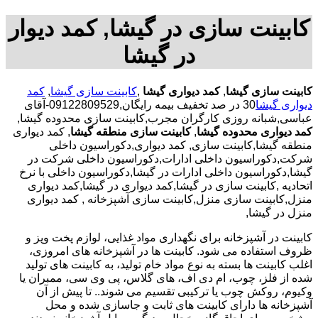
کابینت سازی در گیشا, کمد دیوار
در گیشا
کابینت سازی گیشا
,
کمد دیواری گیشا
,
کابینت سازی گیشا
,
کمد
دیواری گیشا
30 در صد تخفیف بیمه رایگان,09122809529-آقای
عباسی,شبانه روزی کارگران مجرب,کابینت سازی محدوده گیشا,
کمد دیواری محدوده گیشا
,
کابینت سازی منطقه گیشا
, کمد دیواری
منطقه گیشا,کابینت سازی, کمد دیواری,دکوراسیون داخلی
شرکت,دکوراسیون داخلی ادارات,دکوراسیون داخلی شرکت در
گیشا,دکوراسیون داخلی ادارات در گیشا,دکوراسیون داخلی با نرخ
اتحادیه ,کابینت سازی در گیشا,کمد دیواری در گیشا,کمد دیواری
منزل,کابینت سازی منزل,کابینت سازی آشپزخانه , کمد دیواری
منزل در گیشا,
کابینت در آشپزخانه برای نگهداری مواد غذایی، لوازم پخت وپز و
ظروف استفاده می شود. کابینت ها در آشپزخانه های امروزی،
اغلب کابینت ها بسته به نوع مواد خام تولید، به کابینت های تولید
شده از فلز، چوب، ام دی اف، های گلاس، پی وی سی، ممبران یا
وکیوم، روکش چوب یا ترکیبی تقسیم می شوند.. تا پیش از آن
آشپزخانه ها دارای کابینت های ثابت و جاسازی شده و محل