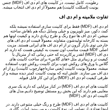
رطوبت، کامل نیست. در کابینت های ام دی اف (MDF) جنس
یونیت (اسکلت کابینت) هم معمولاً از ام دی اف انتخاب میشه.
تفاوت ملامینه و ام دی اف
ام دی اف (MDF) فقط برای کابینت سازی استفاده نمیشه بلکه
کمد، دکور، میز تلویزیون و خیلی وسایل دیگه هم باهاش ساخته
میشن. ام دی اف ها تنوع رنگ و طرح زیادی دارند و کیفیت اونها هم
بسته به کارخانه تولیدشون متفاوته. معمولاً قیمت ام دی اف های
خارجی توی بازار گرون تر از ام دی اف های ایرانی هستند. مزیت
اصلی MDF قیمت مناسب اون نسبت به کیفیتی هست که داره. ام
دی اف (MDF) انقدر پرکاربرده که حتی زمانی که از متریال با
کیفیت تر و زیباتری مثل «های گلاس» برای ساخت کابینت های
گلاس یا ورق های روکش چوب برای کابینت روکش چوب استفاده
میشه، معمولاً یونیت کابینت (یعنی سازه/چهارچوب کابینت) رو از ام
دی اف می سازند. علتش اینه که یونیت کابینت کمتر دیده میشه و از
طرفی کیفیت ام دی اف (MDF) برای این کار قابل قبوله.
کابینت های ام دی اف (MDF) در کنار مزایایی که دارند یک سری
معایبی هم دارند که این بخش رو مستقل توضیح دادیم.مدل های
کابینت ام دی اف (MDF)
کابینت های ام دی اف (MDF) طرح و رنگ خیلی متنوعی دارند. در
اینجا تعدادی از تصاویر این نوع کابینت رو می بینید. اما در گالری