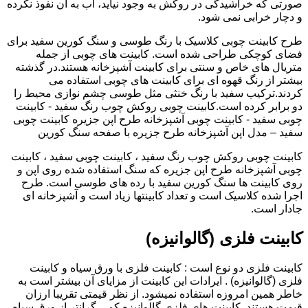
صورتی که خراشیدگی در روکش به وجود نیاید، آب به آن نفوذ نکرده
و دچار خرابی نمی شود.
طرح کابینت چوبی کلاسیک با رنگ طوسی و سنگ کورین سفید برای
فضای کوچکی طراحی شده است. کابینت های چوبی از جمله
متریال های خاص و سنتی برای کابینت آشپزخانه هستند.در گذشته
بیشتر از رنگ قهوه ای برای کابینت های چوبی استفاده می
کردند.ترکیب سفید با رنگ خنثی مثل طوسی چشم نوازی محیط را
دو برابر کرده است.کابینت چوبی روکش چوب رنگ سفید - کابینت
چوبی سفید - کابینت چوبی آشپزخانه طرح اپن جزیره کابینت چوبی
سفید – مدل اپن آشپزخانه طرح جزیره با صفحه سنگ کورین
کابینت چوبی روکش چوب رنگ سفید ، کابینت چوبی سفید ، کابینت
چوبی آشپزخانه طرح اپن جزیره که سنگ استفاده شده روی اپن و
روی کابینت ها سنگ کورین سفید با رده های طوسی است. طرح
اجرا شده کلاسیک است و تعداد کابینتها زیاد است و آشپزخانه ای
جادار است.
کابینت فلزی (گالوانیزه)
کابینت فلزی دو نوع است : کابینت فلزی با ورق سیاه و کابینت
فلزی (گالوانیزه) . ایرادات این کابینت از مزایای آن بیشتر است به
خاطر همین امروزه استفاده نمیشود. از نظر قیمتی تقریبا ارزان
قیمت هستند. کابینت های فلزی گالوانیزه کمی گرانتر از ورق سیاه