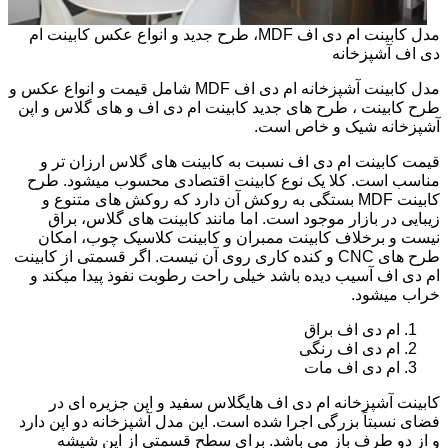
مدل کابینت ام دی اف MDF، طرح جدید و انواع عکس کابینت ام
دی اف آشپزخانه
مدل کابینت آشپزخانه ام دی اف MDF شامل قیمت و انواع عکس و
طرح کابینت ، طرح های جدید کابینت ام دی اف و های گلاس و اپن
آشپزخانه شیک و خاص است.
قیمت کابینت ام دی اف نسبت به کابینت های گلاس ارزان تر و
مناسب است. کلا یک نوع کابینت اقتصادی محسوب میشود. طرح
کابینت MDF بستگی به روکش آن دارد که روکش های متنوع و
زیبایی در بازار موجود است. اما مانند کابینت های گلاس، براق
نیست و برخلاف کابینت ممبران و کابینت کلاسیک چوب، امکان
طرح های CNC و کنده کاری روی آن نیست. اگر قسمتی از کابینت
ام دی اف آسیب دیده باشد خیلی راحت رطوبت نفوذ پیدا میکند و
خراب میشود.
ام دی اف براق
ام دی اف رنگی
ام دی اف مات
کابینت آشپزخانه ام دی اف هایگلاس سفید و اپن جزیره ای در
فضای نسبتاً بزرگی اجرا شده است. این مدل آشپزخانه دو اپن دارد
و از دو طرف باز می باشد. برای سطح قسمتی از اپن شیشه