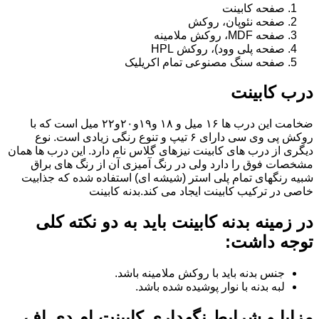
صفحه کابینت
صفحه نئوپان، روکش
صفحه MDF، روکش ملامینه
صفحه پلی وود)، روکش HPL
صفحه سنگ مصنوعی تمام اکریلیک
درب کابینت
ضخامت این درب ها ۱۶ میل و ۱۸ و١٩و٢٠و٢٢ میل است که با
روکش پی وی سی دارای ۶ تیپ و تنوع رنگی زیادی است. نوع
دیگری از درب های کابینت نیزهای گلاس نام دارد. این درب ها همان
مشخصات فوق را دارد ولی در رنگ آمیزی آن از رنگ های براق
شبیه رنگهای تمام پلی استر (شیشه ای) استفاده شده که جذابیت
خاصی در ترکیب کابینت ایجاد می کند.بدنه کابینت
در زمینه بدنه کابینت باید به دو نکته کلی
توجه داشت:
جنس بدنه باید با روکش ملامینه باشد.
لبه بدنه با نوار پوشیده شده باشد.
مزایا و شرایط نگهداری کابینت ام دی اف