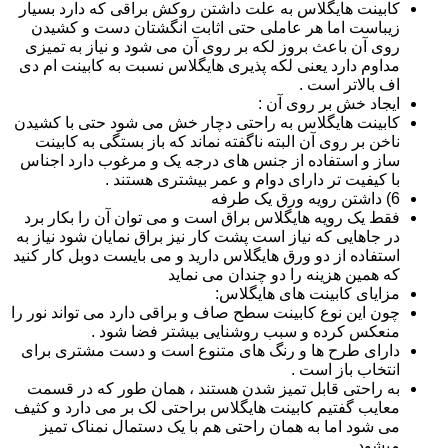
کابینت هایگلاس به علت داشتن روکش براقی که دارد بسیار
زیباست اما هر عاملی حتی اثابت انگشتان دست و کشیدن
روی آن باعث بروز لکه بر روی آن می شود و نیاز به تمیزی
مداوم دارد یعنی لکه پذیری هایگلاس نسبت به کابینت ام دی
اف بالاتر است .
ایجاد خش بر روی آن :
کابینت هایگلاس به راحتی دچار خش می شود حتی با کشیدن
ناخن بر روی آن البته ناگفته نماند که باز بستگی به کابینت
ساز و استفاده از جنس های درجه یک و مرغوب دارد اجناس
با کیفیت تر دارای دوام و عمر بیشتری هستند .
6) داشتن رویه ورق یک طرفه
فقط یک رویه هایگلاس براق است و می توان آن را بکار برد
در جاهایی که نیاز است پشت کار نیز براق نمایان شود نیاز به
استفاده از دو ورق هایگلاس دارید و می بایست دوبل کار کنید
که همین هزینه را دو چندان می نماید
مزایای کابینت های هایگلاس:
چون این نوع کابینت سطح صاف و براقی دارد می تواند نور را
منعکس کرده و سبب روشنایی بیشتر فضا شود .
دارای طرح ها و رنگ های متنوع است و دست مشتری برای
انتخاب باز است .
به راحتی قابل تمیز شدن هستند ، همان طور که در قسمت
معایب گفتیم کابینت هایگلاس براحتی لک بر می دارد و کثیف
می شود اما به همان راحتی هم با یک دستمال نمناک تمیز
میشود