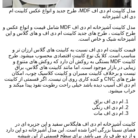
مدل کابینت ام دی اف MDF، طرح جدید و انواع عکس کابینت ام
دی اف آشپزخانه
مدل کابینت آشپزخانه ام دی اف MDF شامل قیمت و انواع عکس و
طرح کابینت ، طرح های جدید کابینت ام دی اف و های گلاس و اپن
آشپزخانه شیک و خاص است.
قیمت کابینت ام دی اف نسبت به کابینت های گلاس ارزان تر و
مناسب است. کلا یک نوع کابینت اقتصادی محسوب میشود. طرح
کابینت MDF بستگی به روکش آن دارد که روکش های متنوع و
زیبایی در بازار موجود است. اما مانند کابینت های گلاس، براق
نیست و برخلاف کابینت ممبران و کابینت کلاسیک چوب، امکان
طرح های CNC و کنده کاری روی آن نیست. اگر قسمتی از کابینت
ام دی اف آسیب دیده باشد خیلی راحت رطوبت نفوذ پیدا میکند و
خراب میشود.
ام دی اف براق
ام دی اف رنگی
ام دی اف مات
کابینت آشپزخانه ام دی اف هایگلاس سفید و اپن جزیره ای در
فضای نسبتاً بزرگی اجرا شده است. این مدل آشپزخانه دو اپن دارد
و از دو طرف باز می باشد. برای سطح قسمتی از اپن شیشه