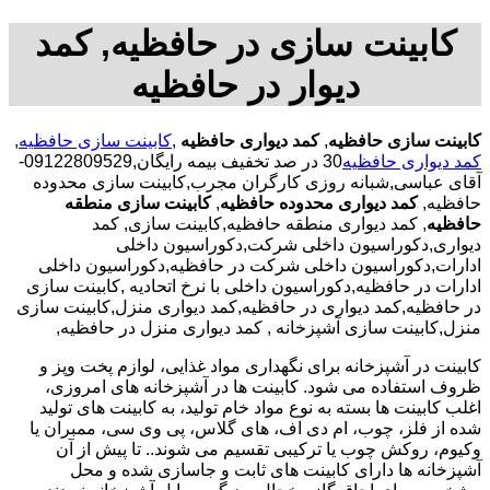
کابینت سازی در حافظیه, کمد
دیوار در حافظیه
کابینت سازی حافظیه
,
کمد دیواری حافظیه
,
کابینت سازی حافظیه
,
کمد دیواری حافظیه
30 در صد تخفیف بیمه رایگان,09122809529-
آقای عباسی,شبانه روزی کارگران مجرب,کابینت سازی محدوده
حافظیه,
کمد دیواری محدوده حافظیه
,
کابینت سازی منطقه
حافظیه
, کمد دیواری منطقه حافظیه,کابینت سازی, کمد
دیواری,دکوراسیون داخلی شرکت,دکوراسیون داخلی
ادارات,دکوراسیون داخلی شرکت در حافظیه,دکوراسیون داخلی
ادارات در حافظیه,دکوراسیون داخلی با نرخ اتحادیه ,کابینت سازی
در حافظیه,کمد دیواری در حافظیه,کمد دیواری منزل,کابینت سازی
منزل,کابینت سازی آشپزخانه , کمد دیواری منزل در حافظیه,
کابینت در آشپزخانه برای نگهداری مواد غذایی، لوازم پخت وپز و
ظروف استفاده می شود. کابینت ها در آشپزخانه های امروزی،
اغلب کابینت ها بسته به نوع مواد خام تولید، به کابینت های تولید
شده از فلز، چوب، ام دی اف، های گلاس، پی وی سی، ممبران یا
وکیوم، روکش چوب یا ترکیبی تقسیم می شوند.. تا پیش از آن
آشپزخانه ها دارای کابینت های ثابت و جاسازی شده و محل