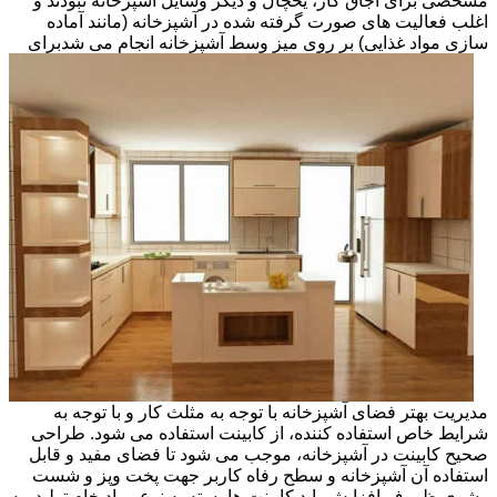
مشخصی برای اجاق گاز، یخچال و دیگر وسایل آشپزخانه نبودند و
اغلب فعالیت های صورت گرفته شده در آشپزخانه (مانند آماده
سازی مواد غذایی) بر روی میز وسط آشپزخانه انجام می شد
برای
مدیریت بهتر فضای آشپزخانه با توجه به مثلث کار و با توجه به
شرایط خاص استفاده کننده، از کابینت استفاده می شود. طراحی
صحیح کابینت در آشپزخانه، موجب می شود تا فضای مفید و قابل
استفاده آن آشپزخانه و سطح رفاه کاربر جهت پخت وپز و شست
وشوی ظروف افزایش یابد.کابینت ها بسته به نوع مواد خام تولید، به