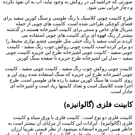
صورتی که خراشیدگی در روکش به وجود نیاید، آب به آن نفوذ نکرده
و دچار خرابی نمی شود.
طرح کابینت چوبی کلاسیک با رنگ طوسی و سنگ کورین سفید برای
فضای کوچکی طراحی شده است. کابینت های چوبی از جمله
متریال های خاص و سنتی برای کابینت آشپزخانه هستند.در گذشته
بیشتر از رنگ قهوه ای برای کابینت های چوبی استفاده می
کردند.ترکیب سفید با رنگ خنثی مثل طوسی چشم نوازی محیط را
دو برابر کرده است.کابینت چوبی روکش چوب رنگ سفید - کابینت
چوبی سفید - کابینت چوبی آشپزخانه طرح اپن جزیره کابینت چوبی
سفید – مدل اپن آشپزخانه طرح جزیره با صفحه سنگ کورین
کابینت چوبی روکش چوب رنگ سفید ، کابینت چوبی سفید ، کابینت
چوبی آشپزخانه طرح اپن جزیره که سنگ استفاده شده روی اپن و
روی کابینت ها سنگ کورین سفید با رده های طوسی است. طرح
اجرا شده کلاسیک است و تعداد کابینتها زیاد است و آشپزخانه ای
جادار است.
کابینت فلزی (گالوانیزه)
کابینت فلزی دو نوع است : کابینت فلزی با ورق سیاه و کابینت
فلزی (گالوانیزه) . ایرادات این کابینت از مزایای آن بیشتر است به
خاطر همین امروزه استفاده نمیشود. از نظر قیمتی تقریبا ارزان
قیمت هستند. کابینت های فلزی گالوانیزه کمی گرانتر از ورق سیاه