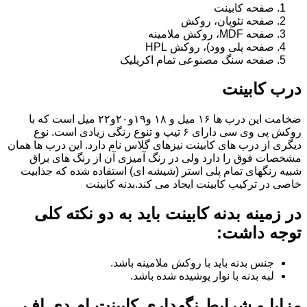
صفحه کابینت
صفحه نئوپان، روکش
صفحه MDF، روکش ملامینه
صفحه پلی وود)، روکش HPL
صفحه سنگ مصنوعی تمام اکریلیک
درب کابینت
ضخامت این درب ها ۱۶ میل و ۱۸ و١٩و٢٠و٢٢ میل است که با
روکش پی وی سی دارای ۶ تیپ و تنوع رنگی زیادی است. نوع
دیگری از درب های کابینت نیزهای گلاس نام دارد. این درب ها همان
مشخصات فوق را دارد ولی در رنگ آمیزی آن از رنگ های براق
شبیه رنگهای تمام پلی استر (شیشه ای) استفاده شده که جذابیت
خاصی در ترکیب کابینت ایجاد می کند.بدنه کابینت
در زمینه بدنه کابینت باید به دو نکته کلی
توجه داشت:
جنس بدنه باید با روکش ملامینه باشد.
لبه بدنه با نوار پوشیده شده باشد.
مزایا و شرایط نگهداری کابینت ام دی اف