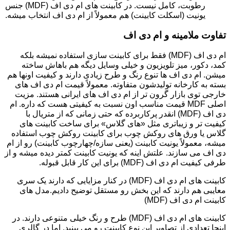
رطوبت، کامل نیست. در کابینت های ام دی اف (MDF) جنس
یونیت (اسکلت کابینت) هم معمولاً از ام دی اف انتخاب میشه.
تفاوت ملامینه و ام دی اف
ام دی اف (MDF) فقط برای کابینت سازی استفاده نمیشه بلکه
کمد، دکور، میز تلویزیون و خیلی وسایل دیگه هم باهاش ساخته
میشن. ام دی اف ها تنوع رنگ و طرح زیادی دارند و کیفیت اونها هم
بسته به کارخانه تولیدشون متفاوته. معمولاً قیمت ام دی اف های
خارجی توی بازار گرون تر از ام دی اف های ایرانی هستند. مزیت
اصلی MDF قیمت مناسب اون نسبت به کیفیتی هست که داره. ام
دی اف (MDF) انقدر پرکاربرده که حتی زمانی که از متریال با
کیفیت تر و زیباتری مثل «های گلاس» برای ساخت کابینت های
گلاس یا ورق های روکش چوب برای کابینت روکش چوب استفاده
میشه، معمولاً یونیت کابینت (یعنی سازه/چهارچوب کابینت) رو از ام
دی اف می سازند. علتش اینه که یونیت کابینت کمتر دیده میشه و از
طرفی کیفیت ام دی اف (MDF) برای این کار قابل قبوله.
کابینت های ام دی اف (MDF) در کنار مزایایی که دارند یک سری
معایبی هم دارند که این بخش رو مستقل توضیح دادیم.مدل های
کابینت ام دی اف (MDF)
کابینت های ام دی اف (MDF) طرح و رنگ خیلی متنوعی دارند. در
اینجا تعدادی از تصاویر این نوع کابینت رو می بینید. اما در گالری