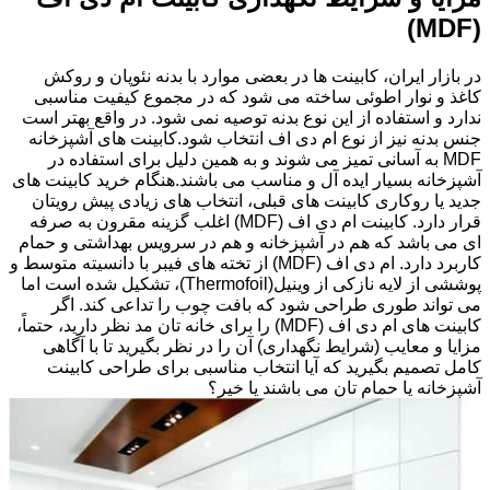
(MDF)
در بازار ایران، کابینت ها در بعضی موارد با بدنه نئوپان و روکش
کاغذ و نوار اطوئی ساخته می شود که در مجموع کیفیت مناسبی
ندارد و استفاده از این نوع بدنه توصیه نمی شود. در واقع بهتر است
جنس بدنه نیز از نوع ام دی اف انتخاب شود.کابینت های آشپزخانه
MDF به آسانی تمیز می شوند و به همین دلیل برای استفاده در
آشپزخانه بسیار ایده آل و مناسب می باشند.هنگام خرید کابینت های
جدید یا روکاری کابینت های قبلی، انتخاب های زیادی پیش رویتان
قرار دارد. کابینت ام دی اف (MDF) اغلب گزینه مقرون به صرفه
ای می باشد که هم در آشپزخانه و هم در سرویس بهداشتی و حمام
کاربرد دارد. ام دی اف (MDF) از تخته های فیبر با دانسیته متوسط و
پوششی از لایه نازکی از وینیل(Thermofoil)، تشکیل شده است اما
می تواند طوری طراحی شود که بافت چوب را تداعی کند. اگر
کابینت های ام دی اف (MDF) را برای خانه تان مد نظر دارید، حتماً،
مزایا و معایب (شرایط نگهداری) آن را در نظر بگیرید تا با آگاهی
کامل تصمیم بگیرید که آیا انتخاب مناسبی برای طراحی کابینت
آشپزخانه یا حمام تان می باشند یا خیر؟