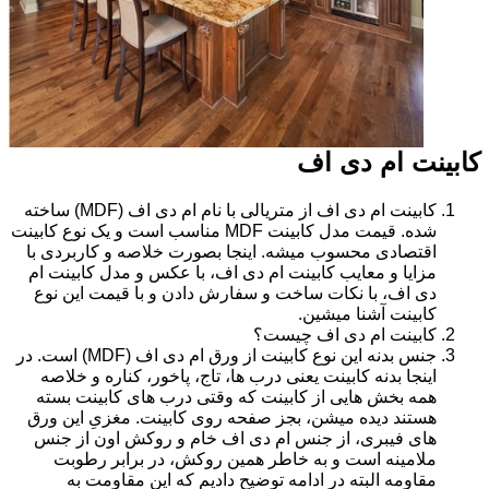
کابینت ام دی اف
کابینت ام دی اف از متریالی با نام ام دی اف (MDF) ساخته
شده. قیمت مدل کابینت MDF مناسب است و یک نوع کابینت
اقتصادی محسوب میشه. اینجا بصورت خلاصه و کاربردی با
مزایا و معایب کابینت ام دی اف، با عکس و مدل کابینت ام
دی اف، با نکات ساخت و سفارش دادن و با قیمت این نوع
کابینت آشنا میشین.
کابینت ام دی اف چیست؟
جنس بدنه این نوع کابینت از ورق ام دی اف (MDF) است. در
اینجا بدنه کابینت یعنی درب ها، تاج، پاخور، کناره و خلاصه
همه بخش هایی از کابینت که وقتی درب های کابینت بسته
هستند دیده میشن، بجز صفحه روی کابینت. مغزیِ این ورق
های فیبری، از جنس ام دی اف خام و روکش اون از جنس
ملامینه است و به خاطر همین روکش، در برابر رطوبت
مقاومه البته در ادامه توضیح دادیم که این مقاومت به