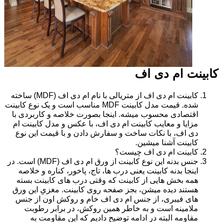
کابینت ام دی اف
کابینت ام دی اف از متریالی با نام ام دی اف (MDF) ساخته
شده. قیمت مدل کابینت MDF مناسب است و یک نوع کابینت
اقتصادی محسوب میشه. اینجا بصورت خلاصه و کاربردی با
مزایا و معایب کابینت ام دی اف، با عکس و مدل کابینت ام
دی اف، با نکات ساخت و سفارش دادن و با قیمت این نوع
کابینت آشنا میشین.
کابینت ام دی اف چیست؟
جنس بدنه این نوع کابینت از ورق ام دی اف (MDF) است. در
اینجا بدنه کابینت یعنی درب ها، تاج، پاخور، کناره و خلاصه
همه بخش هایی از کابینت که وقتی درب های کابینت بسته
هستند دیده میشن، بجز صفحه روی کابینت. مغزیِ این ورق
های فیبری، از جنس ام دی اف خام و روکش اون از جنس
ملامینه است و به خاطر همین روکش، در برابر رطوبت
مقاومه البته در ادامه توضیح دادیم که این مقاومت به