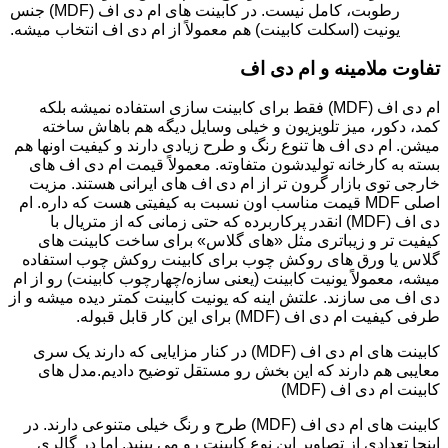
رطوبت، کامل نیست. در کابینت های ام دی اف (MDF) جنس
یونیت (اسکلت کابینت) هم معمولاً از ام دی اف انتخاب میشه.
تفاوت ملامینه و ام دی اف
ام دی اف (MDF) فقط برای کابینت سازی استفاده نمیشه بلکه
کمد، دکور، میز تلویزیون و خیلی وسایل دیگه هم باهاش ساخته
میشن. ام دی اف ها تنوع رنگ و طرح زیادی دارند و کیفیت اونها هم
بسته به کارخانه تولیدشون متفاوته. معمولاً قیمت ام دی اف های
خارجی توی بازار گرون تر از ام دی اف های ایرانی هستند. مزیت
اصلی MDF قیمت مناسب اون نسبت به کیفیتی هست که داره. ام
دی اف (MDF) انقدر پرکاربرده که حتی زمانی که از متریال با
کیفیت تر و زیباتری مثل «های گلاس» برای ساخت کابینت های
گلاس یا ورق های روکش چوب برای کابینت روکش چوب استفاده
میشه، معمولاً یونیت کابینت (یعنی سازه/چهارچوب کابینت) رو از ام
دی اف می سازند. علتش اینه که یونیت کابینت کمتر دیده میشه و از
طرفی کیفیت ام دی اف (MDF) برای این کار قابل قبوله.
کابینت های ام دی اف (MDF) در کنار مزایایی که دارند یک سری
معایبی هم دارند که این بخش رو مستقل توضیح دادیم.مدل های
کابینت ام دی اف (MDF)
کابینت های ام دی اف (MDF) طرح و رنگ خیلی متنوعی دارند. در
اینجا تعدادی از تصاویر این نوع کابینت رو می بینید. اما در گالری