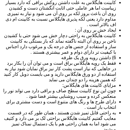
کابینت هایگلاس به علت داشتن روکش براقی که دارد بسیار
زیباست اما هر عاملی حتی اثابت انگشتان دست و کشیدن
روی آن باعث بروز لکه بر روی آن می شود و نیاز به تمیزی
مداوم دارد یعنی لکه پذیری هایگلاس نسبت به کابینت ام دی
اف بالاتر است .
ایجاد خش بر روی آن :
کابینت هایگلاس به راحتی دچار خش می شود حتی با کشیدن
ناخن بر روی آن البته ناگفته نماند که باز بستگی به کابینت
ساز و استفاده از جنس های درجه یک و مرغوب دارد اجناس
با کیفیت تر دارای دوام و عمر بیشتری هستند .
6) داشتن رویه ورق یک طرفه
فقط یک رویه هایگلاس براق است و می توان آن را بکار برد
در جاهایی که نیاز است پشت کار نیز براق نمایان شود نیاز به
استفاده از دو ورق هایگلاس دارید و می بایست دوبل کار کنید
که همین هزینه را دو چندان می نماید
مزایای کابینت های هایگلاس:
چون این نوع کابینت سطح صاف و براقی دارد می تواند نور را
منعکس کرده و سبب روشنایی بیشتر فضا شود .
دارای طرح ها و رنگ های متنوع است و دست مشتری برای
انتخاب باز است .
به راحتی قابل تمیز شدن هستند ، همان طور که در قسمت
معایب گفتیم کابینت هایگلاس براحتی لک بر می دارد و کثیف
می شود اما به همان راحتی هم با یک دستمال نمناک تمیز
میشود