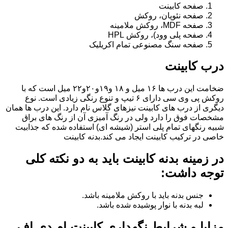
صفحه کابینت
صفحه نئوپان، روکش
صفحه MDF، روکش ملامینه
صفحه پلی وود)، روکش HPL
صفحه سنگ مصنوعی تمام اکریلیک
درب کابینت
ضخامت این درب ها ۱۶ میل و ۱۸ و١٩و٢٠و٢٢ میل است که با
روکش پی وی سی دارای ۶ تیپ و تنوع رنگی زیادی است. نوع
دیگری از درب های کابینت نیزهای گلاس نام دارد. این درب ها همان
مشخصات فوق را دارد ولی در رنگ آمیزی آن از رنگ های براق
شبیه رنگهای تمام پلی استر (شیشه ای) استفاده شده که جذابیت
خاصی در ترکیب کابینت ایجاد می کند.بدنه کابینت
در زمینه بدنه کابینت باید به دو نکته کلی
توجه داشت:
جنس بدنه باید با روکش ملامینه باشد.
لبه بدنه با نوار پوشیده شده باشد.
مزایا و شرایط نگهداری کابینت ام دی اف