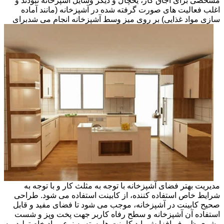
مشخصی برای اجاق گاز، یخچال و دیگر وسایل آشپزخانه نبودند و
اغلب فعالیت های صورت گرفته شده در آشپزخانه (مانند آماده
سازی مواد غذایی) بر روی میز وسط آشپزخانه انجام می شد
برای
مدیریت بهتر فضای آشپزخانه با توجه به مثلث کار و با توجه به
شرایط خاص استفاده کننده، از کابینت استفاده می شود. طراحی
صحیح کابینت در آشپزخانه، موجب می شود تا فضای مفید و قابل
استفاده آن آشپزخانه و سطح رفاه کاربر جهت پخت وپز و شست
وشوی ظروف افزایش یابد.کابینت ها بسته به نوع مواد خام تولید، به