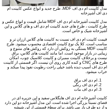
مدل کابینت ام دی اف MDF، طرح جدید و انواع عکس کابینت ام
دی اف آشپزخانه
مدل کابینت آشپزخانه ام دی اف MDF شامل قیمت و انواع عکس و
طرح کابینت ، طرح های جدید کابینت ام دی اف و های گلاس و اپن
آشپزخانه شیک و خاص است.
قیمت کابینت ام دی اف نسبت به کابینت های گلاس ارزان تر و
مناسب است. کلا یک نوع کابینت اقتصادی محسوب میشود. طرح
کابینت MDF بستگی به روکش آن دارد که روکش های متنوع و
زیبایی در بازار موجود است. اما مانند کابینت های گلاس، براق
نیست و برخلاف کابینت ممبران و کابینت کلاسیک چوب، امکان
طرح های CNC و کنده کاری روی آن نیست. اگر قسمتی از کابینت
ام دی اف آسیب دیده باشد خیلی راحت رطوبت نفوذ پیدا میکند و
خراب میشود.
ام دی اف براق
ام دی اف رنگی
ام دی اف مات
کابینت آشپزخانه ام دی اف هایگلاس سفید و اپن جزیره ای در
فضای نسبتاً بزرگی اجرا شده است. این مدل آشپزخانه دو اپن دارد
و از دو طرف باز می باشد. برای سطح قسمتی از اپن شیشه