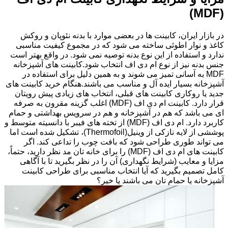
(MDF)
در بازار ایران، کابینت ها در بعضی موارد با بدنه نئوپان و روکش
کاغذ و نوار اطوئی ساخته می شود که در مجموع کیفیت مناسبی
ندارد و استفاده از این نوع بدنه توصیه نمی شود. در واقع بهتر است
جنس بدنه نیز از نوع ام دی اف انتخاب شود.کابینت های آشپزخانه
MDF به آسانی تمیز می شوند و به همین دلیل برای استفاده در
آشپزخانه بسیار ایده آل و مناسب می باشند.هنگام خرید کابینت های
جدید یا روکاری کابینت های قبلی، انتخاب های زیادی پیش رویتان
قرار دارد. کابینت ام دی اف (MDF) اغلب گزینه مقرون به صرفه
ای می باشد که هم در آشپزخانه و هم در سرویس بهداشتی و حمام
کاربرد دارد. ام دی اف (MDF) از تخته های فیبر با دانسیته متوسط و
پوششی از لایه نازکی از وینیل(Thermofoil)، تشکیل شده است اما
می تواند طوری طراحی شود که بافت چوب را تداعی کند. اگر
کابینت های ام دی اف (MDF) را برای خانه تان مد نظر دارید، حتماً،
مزایا و معایب (شرایط نگهداری) آن را در نظر بگیرید تا با آگاهی
کامل تصمیم بگیرید که آیا انتخاب مناسبی برای طراحی کابینت
آشپزخانه یا حمام تان می باشند یا خیر؟