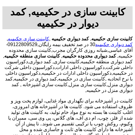
کابینت سازی در حکیمیه, کمد
دیوار در حکیمیه
کابینت سازی حکیمیه
,
کمد دیواری حکیمیه
,
کابینت سازی حکیمیه
,
کمد دیواری حکیمیه
30 در صد تخفیف بیمه رایگان,09122809529-
آقای عباسی,شبانه روزی کارگران مجرب,کابینت سازی محدوده
حکیمیه,
کمد دیواری محدوده حکیمیه
,
کابینت سازی منطقه حکیمیه
,
کمد دیواری منطقه حکیمیه,کابینت سازی, کمد دیواری,دکوراسیون
داخلی شرکت,دکوراسیون داخلی ادارات,دکوراسیون داخلی شرکت
در حکیمیه,دکوراسیون داخلی ادارات در حکیمیه,دکوراسیون داخلی
با نرخ اتحادیه ,کابینت سازی در حکیمیه,کمد دیواری در حکیمیه,کمد
دیواری منزل,کابینت سازی منزل,کابینت سازی آشپزخانه , کمد
دیواری منزل در حکیمیه,
کابینت در آشپزخانه برای نگهداری مواد غذایی، لوازم پخت وپز و
ظروف استفاده می شود. کابینت ها در آشپزخانه های امروزی،
اغلب کابینت ها بسته به نوع مواد خام تولید، به کابینت های تولید
شده از فلز، چوب، ام دی اف، های گلاس، پی وی سی، ممبران یا
وکیوم، روکش چوب یا ترکیبی تقسیم می شوند.. تا پیش از آن
آشپزخانه ها دارای کابینت های ثابت و جاسازی شده و محل