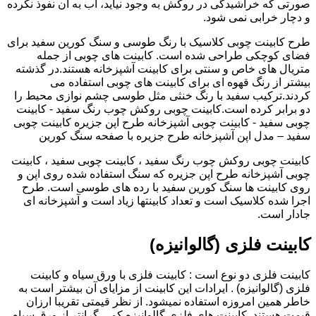
صورتی که خراشیدگی در روکش به وجود نیاید، آب به آن نفوذ نکرده
و دچار خرابی نمی شود.
طرح کابینت چوبی کلاسیک با رنگ طوسی و سنگ کورین سفید برای
فضای کوچکی طراحی شده است. کابینت های چوبی از جمله
متریال های خاص و سنتی برای کابینت آشپزخانه هستند.در گذشته
بیشتر از رنگ قهوه ای برای کابینت های چوبی استفاده می
کردند.ترکیب سفید با رنگ خنثی مثل طوسی چشم نوازی محیط را
دو برابر کرده است.کابینت چوبی روکش چوب رنگ سفید - کابینت
چوبی سفید - کابینت چوبی آشپزخانه طرح اپن جزیره کابینت چوبی
سفید – مدل اپن آشپزخانه طرح جزیره با صفحه سنگ کورین
کابینت چوبی روکش چوب رنگ سفید ، کابینت چوبی سفید ، کابینت
چوبی آشپزخانه طرح اپن جزیره که سنگ استفاده شده روی اپن و
روی کابینت ها سنگ کورین سفید با رده های طوسی است. طرح
اجرا شده کلاسیک است و تعداد کابینتها زیاد است و آشپزخانه ای
جادار است.
کابینت فلزی (گالوانیزه)
کابینت فلزی دو نوع است : کابینت فلزی با ورق سیاه و کابینت
فلزی (گالوانیزه) . ایرادات این کابینت از مزایای آن بیشتر است به
خاطر همین امروزه استفاده نمیشود. از نظر قیمتی تقریبا ارزان
قیمت هستند. کابینت های فلزی گالوانیزه کمی گرانتر از ورق سیاه