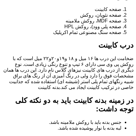
صفحه کابینت
صفحه نئوپان، روکش
صفحه MDF، روکش ملامینه
صفحه پلی وود)، روکش HPL
صفحه سنگ مصنوعی تمام اکریلیک
درب کابینت
ضخامت این درب ها ۱۶ میل و ۱۸ و١٩و٢٠و٢٢ میل است که با
روکش پی وی سی دارای ۶ تیپ و تنوع رنگی زیادی است. نوع
دیگری از درب های کابینت نیزهای گلاس نام دارد. این درب ها همان
مشخصات فوق را دارد ولی در رنگ آمیزی آن از رنگ های براق
شبیه رنگهای تمام پلی استر (شیشه ای) استفاده شده که جذابیت
خاصی در ترکیب کابینت ایجاد می کند.بدنه کابینت
در زمینه بدنه کابینت باید به دو نکته کلی
توجه داشت:
جنس بدنه باید با روکش ملامینه باشد.
لبه بدنه با نوار پوشیده شده باشد.