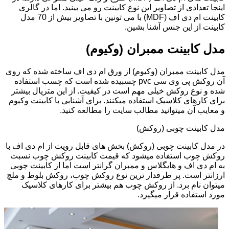
اینجا تعدادی از تصاویر این نوع کابینت رو می بینید. اما در گالری
کابینت ام دی اف (MDF) با می تونین با تصاویر بیش از 70 مدل
کابینت از این جنس آشنا بشین.
مدل کابینت ممبران (وکیوم)
مدل کابینت ممبران (وکیوم) از ورق ام دی اف ساخته شده که روی
آن روکش پی وی سی pvc چسبیده شده است که چسب استفاده
شده و نوع روکش خیلی مهم است در کیفیت. از این متریال بیشتر
برای کارهای کلاسیک استفاده میکنند. برای آشنایی با کابینت وکیوم
و معایب آن میتوانید مطالب سایت را مطالعه کنید.
مدل کابینت چوبی (روکش)
در مدل کابینت چوبی (روکش) بخش های قابل رویت از ام دی اف با
روکش چوب استفاده میشود که قیمت کابینت روکش چوب نسبت
به ام دی اف و هایگلاس و ممبران گرانتر است اما از کابینت چوبی
ارزانتر است. پر طرفدار ترین نوع روکش چوب، روکش بلوط و ملچ
میتوان نام برد. از روکش چوب هم بیشتر برای کارهای کلاسیک
مورد استفاده قرار میگیرد.