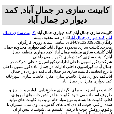
کابینت سازی در جمال آباد, کمد
دیوار در جمال آباد
کابینت سازی جمال آباد
,
کمد دیواری جمال آباد
,
کابینت سازی جمال
آباد
,
کمد دیواری جمال آباد
30 در صد تخفیف بیمه
رایگان,09122809529-آقای عباسی,شبانه روزی کارگران
مجرب,کابینت سازی محدوده جمال آباد,
کمد دیواری محدوده جمال
آباد
,
کابینت سازی منطقه جمال آباد
, کمد دیواری منطقه جمال
آباد,کابینت سازی, کمد دیواری,دکوراسیون داخلی
شرکت,دکوراسیون داخلی ادارات,دکوراسیون داخلی شرکت در
جمال آباد,دکوراسیون داخلی ادارات در جمال آباد,دکوراسیون داخلی
با نرخ اتحادیه ,کابینت سازی در جمال آباد,کمد دیواری در جمال
آباد,کمد دیواری منزل,کابینت سازی منزل,کابینت سازی آشپزخانه ,
کمد دیواری منزل در جمال آباد,
کابینت در آشپزخانه برای نگهداری مواد غذایی، لوازم پخت وپز و
ظروف استفاده می شود. کابینت ها در آشپزخانه های امروزی،
اغلب کابینت ها بسته به نوع مواد خام تولید، به کابینت های تولید
شده از فلز، چوب، ام دی اف، های گلاس، پی وی سی، ممبران یا
وکیوم، روکش چوب یا ترکیبی تقسیم می شوند.. تا پیش از آن