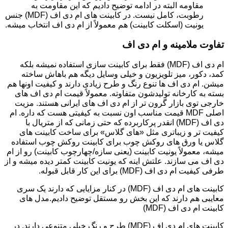
مقاومه البته در ادامه توضیح دادیم که این مقاومت به
رطوبت، کامل نیست. در کابینت های ام دی اف (MDF) جنس
یونیت (اسکلت کابینت) هم معمولاً از ام دی اف انتخاب میشه.
تفاوت ملامینه و ام دی اف
ام دی اف (MDF) فقط برای کابینت سازی استفاده نمیشه بلکه
کمد، دکور، میز تلویزیون و خیلی وسایل دیگه هم باهاش ساخته
میشن. ام دی اف ها تنوع رنگ و طرح زیادی دارند و کیفیت اونها هم
بسته به کارخانه تولیدشون متفاوته. معمولاً قیمت ام دی اف های
خارجی توی بازار گرون تر از ام دی اف های ایرانی هستند. مزیت
اصلی MDF قیمت مناسب اون نسبت به کیفیتی هست که داره. ام
دی اف (MDF) انقدر پرکاربرده که حتی زمانی که از متریال با
کیفیت تر و زیباتری مثل «های گلاس» برای ساخت کابینت های
گلاس یا ورق های روکش چوب برای کابینت روکش چوب استفاده
میشه، معمولاً یونیت کابینت (یعنی سازه/چهارچوب کابینت) رو از ام
دی اف می سازند. علتش اینه که یونیت کابینت کمتر دیده میشه و از
طرفی کیفیت ام دی اف (MDF) برای این کار قابل قبوله.
کابینت های ام دی اف (MDF) در کنار مزایایی که دارند یک سری
معایبی هم دارند که این بخش رو مستقل توضیح دادیم.مدل های
کابینت ام دی اف (MDF)
کابینت های ام دی اف (MDF) طرح و رنگ خیلی متنوعی دارند. در