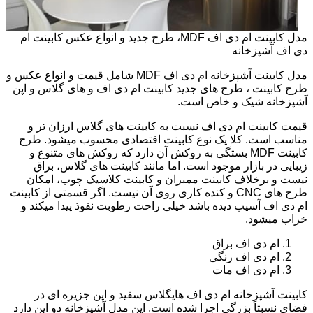
مدل کابینت ام دی اف MDF، طرح جدید و انواع عکس کابینت ام
دی اف آشپزخانه
مدل کابینت آشپزخانه ام دی اف MDF شامل قیمت و انواع عکس و
طرح کابینت ، طرح های جدید کابینت ام دی اف و های گلاس و اپن
آشپزخانه شیک و خاص است.
قیمت کابینت ام دی اف نسبت به کابینت های گلاس ارزان تر و
مناسب است. کلا یک نوع کابینت اقتصادی محسوب میشود. طرح
کابینت MDF بستگی به روکش آن دارد که روکش های متنوع و
زیبایی در بازار موجود است. اما مانند کابینت های گلاس، براق
نیست و برخلاف کابینت ممبران و کابینت کلاسیک چوب، امکان
طرح های CNC و کنده کاری روی آن نیست. اگر قسمتی از کابینت
ام دی اف آسیب دیده باشد خیلی راحت رطوبت نفوذ پیدا میکند و
خراب میشود.
ام دی اف براق
ام دی اف رنگی
ام دی اف مات
کابینت آشپزخانه ام دی اف هایگلاس سفید و اپن جزیره ای در
فضای نسبتاً بزرگی اجرا شده است. این مدل آشپزخانه دو اپن دارد