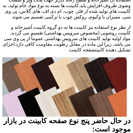
وشوی ظروف افزایش یابد.کابینت ها بسته به نوع مواد خام تولید، به
کابینت های تولید شده از فلز، چوب، ام دی اف، های گلاس، پی وی
سی، ممبران یا وکیوم، روکش چوب یا ترکیبی تقسیم می شوند
از نظر نوع استفاده نیز کابینت ها به دو گروه کابینت آشپزخانه و
کابینت روشویی (مخصوص سرویس بهداشتی) تقسیم می گردند.
مواد اولیه تولید کابینت های سرویس بهداشتی عموماً از پی وی سی
می باشد. زیرا این ماده در مقابل رطوبت مقاومت کافی دارد.اجزای
تشکیل دهنده کابینتصفحه کابینت
در حال حاضر پنج نوع صفحه کابینت در بازار
موجود است: