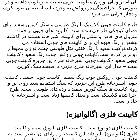
پلی استر و پلی اورتان مقاومت خوبی نسبت به رطوبت داشته و در
صورتی که خراشیدگی در روکش به وجود نیاید، آب به آن نفوذ نکرده
و دچار خرابی نمی شود.
طرح کابینت چوبی کلاسیک با رنگ طوسی و سنگ کورین سفید برای
فضای کوچکی طراحی شده است. کابینت های چوبی از جمله
متریال های خاص و سنتی برای کابینت آشپزخانه هستند.در گذشته
بیشتر از رنگ قهوه ای برای کابینت های چوبی استفاده می
کردند.ترکیب سفید با رنگ خنثی مثل طوسی چشم نوازی محیط را
دو برابر کرده است.کابینت چوبی روکش چوب رنگ سفید - کابینت
چوبی سفید - کابینت چوبی آشپزخانه طرح اپن جزیره کابینت چوبی
سفید – مدل اپن آشپزخانه طرح جزیره با صفحه سنگ کورین
کابینت چوبی روکش چوب رنگ سفید ، کابینت چوبی سفید ، کابینت
چوبی آشپزخانه طرح اپن جزیره که سنگ استفاده شده روی اپن و
روی کابینت ها سنگ کورین سفید با رده های طوسی است. طرح
اجرا شده کلاسیک است و تعداد کابینتها زیاد است و آشپزخانه ای
جادار است.
کابینت فلزی (گالوانیزه)
کابینت فلزی دو نوع است : کابینت فلزی با ورق سیاه و کابینت
فلزی (گالوانیزه) . ایرادات این کابینت از مزایای آن بیشتر است به
خاطر همین امروزه استفاده نمیشود. از نظر قیمتی تقریبا ارزان