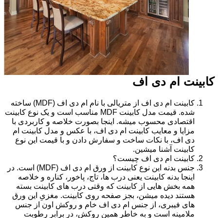
کابینت ام دی اف
کابینت ام دی اف از متریالی با نام ام دی اف (MDF) ساخته
شده. قیمت مدل کابینت MDF مناسب است و یک نوع کابینت
اقتصادی محسوب میشه. اینجا بصورت خلاصه و کاربردی با
مزایا و معایب کابینت ام دی اف، با عکس و مدل کابینت ام
دی اف، با نکات ساخت و سفارش دادن و با قیمت این نوع
کابینت آشنا میشین.
کابینت ام دی اف چیست؟
جنس بدنه این نوع کابینت از ورق ام دی اف (MDF) است. در
اینجا بدنه کابینت یعنی درب ها، تاج، پاخور، کناره و خلاصه
همه بخش هایی از کابینت که وقتی درب های کابینت بسته
هستند دیده میشن، بجز صفحه روی کابینت. مغزیِ این ورق
های فیبری، از جنس ام دی اف خام و روکش اون از جنس
ملامینه است و به خاطر همین روکش، در برابر رطوبت