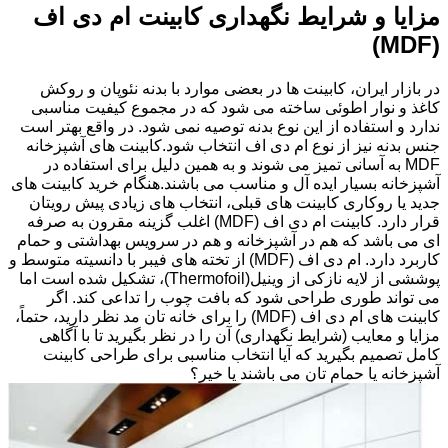
مزایا و شرایط نگهداری کابینت ام دی اف
(MDF)
در بازار ایران، کابینت ها در بعضی موارد با بدنه نئوپان و روکش
کاغذ و نوار اطوئی ساخته می شود که در مجموع کیفیت مناسبی
ندارد و استفاده از این نوع بدنه توصیه نمی شود. در واقع بهتر است
جنس بدنه نیز از نوع ام دی اف انتخاب شود.کابینت های آشپزخانه
MDF به آسانی تمیز می شوند و به همین دلیل برای استفاده در
آشپزخانه بسیار ایده آل و مناسب می باشند.هنگام خرید کابینت های
جدید یا روکاری کابینت های قبلی، انتخاب های زیادی پیش رویتان
قرار دارد. کابینت ام دی اف (MDF) اغلب گزینه مقرون به صرفه
ای می باشد که هم در آشپزخانه و هم در سرویس بهداشتی و حمام
کاربرد دارد. ام دی اف (MDF) از تخته های فیبر با دانسیته متوسط و
پوششی از لایه نازکی از وینیل(Thermofoil)، تشکیل شده است اما
می تواند طوری طراحی شود که بافت چوب را تداعی کند. اگر
کابینت های ام دی اف (MDF) را برای خانه تان مد نظر دارید، حتماً،
مزایا و معایب (شرایط نگهداری) آن را در نظر بگیرید تا با آگاهی
کامل تصمیم بگیرید که آیا انتخاب مناسبی برای طراحی کابینت
آشپزخانه یا حمام تان می باشند یا خیر؟