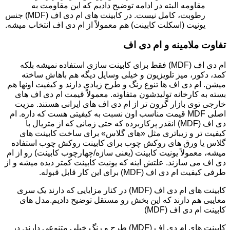
مقاومه البته در ادامه توضیح دادیم که این مقاومت به
رطوبت، کامل نیست. در کابینت های ام دی اف (MDF) جنس
یونیت (اسکلت کابینت) هم معمولاً از ام دی اف انتخاب میشه.
تفاوت ملامینه و ام دی اف
ام دی اف (MDF) فقط برای کابینت سازی استفاده نمیشه بلکه
کمد، دکور، میز تلویزیون و خیلی وسایل دیگه هم باهاش ساخته
میشن. ام دی اف ها تنوع رنگ و طرح زیادی دارند و کیفیت اونها هم
بسته به کارخانه تولیدشون متفاوته. معمولاً قیمت ام دی اف های
خارجی توی بازار گرون تر از ام دی اف های ایرانی هستند. مزیت
اصلی MDF قیمت مناسب اون نسبت به کیفیتی هست که داره. ام
دی اف (MDF) انقدر پرکاربرده که حتی زمانی که از متریال با
کیفیت تر و زیباتری مثل «های گلاس» برای ساخت کابینت های
گلاس یا ورق های روکش چوب برای کابینت روکش چوب استفاده
میشه، معمولاً یونیت کابینت (یعنی سازه/چهارچوب کابینت) رو از ام
دی اف می سازند. علتش اینه که یونیت کابینت کمتر دیده میشه و از
طرفی کیفیت ام دی اف (MDF) برای این کار قابل قبوله.
کابینت های ام دی اف (MDF) در کنار مزایایی که دارند یک سری
معایبی هم دارند که این بخش رو مستقل توضیح دادیم.مدل های
کابینت ام دی اف (MDF)
کابینت های ام دی اف (MDF) طرح و رنگ خیلی متنوعی دارند. در