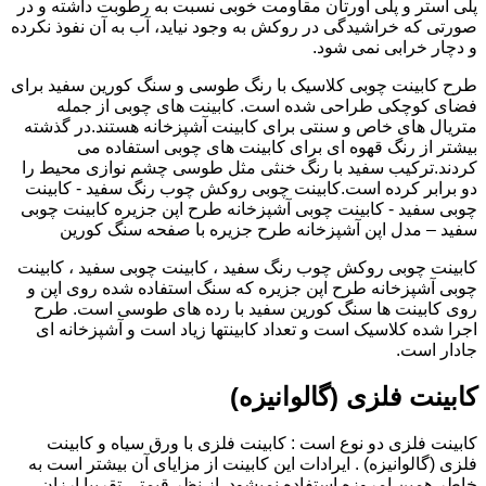
پلی استر و پلی اورتان مقاومت خوبی نسبت به رطوبت داشته و در
صورتی که خراشیدگی در روکش به وجود نیاید، آب به آن نفوذ نکرده
و دچار خرابی نمی شود.
طرح کابینت چوبی کلاسیک با رنگ طوسی و سنگ کورین سفید برای
فضای کوچکی طراحی شده است. کابینت های چوبی از جمله
متریال های خاص و سنتی برای کابینت آشپزخانه هستند.در گذشته
بیشتر از رنگ قهوه ای برای کابینت های چوبی استفاده می
کردند.ترکیب سفید با رنگ خنثی مثل طوسی چشم نوازی محیط را
دو برابر کرده است.کابینت چوبی روکش چوب رنگ سفید - کابینت
چوبی سفید - کابینت چوبی آشپزخانه طرح اپن جزیره کابینت چوبی
سفید – مدل اپن آشپزخانه طرح جزیره با صفحه سنگ کورین
کابینت چوبی روکش چوب رنگ سفید ، کابینت چوبی سفید ، کابینت
چوبی آشپزخانه طرح اپن جزیره که سنگ استفاده شده روی اپن و
روی کابینت ها سنگ کورین سفید با رده های طوسی است. طرح
اجرا شده کلاسیک است و تعداد کابینتها زیاد است و آشپزخانه ای
جادار است.
کابینت فلزی (گالوانیزه)
کابینت فلزی دو نوع است : کابینت فلزی با ورق سیاه و کابینت
فلزی (گالوانیزه) . ایرادات این کابینت از مزایای آن بیشتر است به
خاطر همین امروزه استفاده نمیشود. از نظر قیمتی تقریبا ارزان