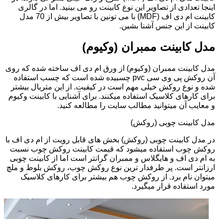
اینجا تعدادی از تصاویر این نوع کابینت رو می بینید. اما در گالری
کابینت ام دی اف (MDF) با می تونین با تصاویر بیش از 70 مدل
کابینت از این جنس آشنا بشین.
مدل کابینت ممبران (وکیوم)
مدل کابینت ممبران (وکیوم) از ورق ام دی اف ساخته شده که روی
آن روکش پی وی سی pvc چسبیده شده است که چسب استفاده
شده و نوع روکش خیلی مهم است در کیفیت. از این متریال بیشتر
برای کارهای کلاسیک استفاده میکنند. برای آشنایی با کابینت وکیوم
و معایب آن میتوانید مطالب سایت را مطالعه کنید.
مدل کابینت چوبی (روکش)
در مدل کابینت چوبی (روکش) بخش های قابل رویت از ام دی اف با
روکش چوب استفاده میشود که قیمت کابینت روکش چوب نسبت
به ام دی اف و هایگلاس و ممبران گرانتر است اما از کابینت چوبی
ارزانتر است. پر طرفدار ترین نوع روکش چوب، روکش بلوط و ملچ
میتوان نام برد. از روکش چوب هم بیشتر برای کارهای کلاسیک
مورد استفاده قرار میگیرد.