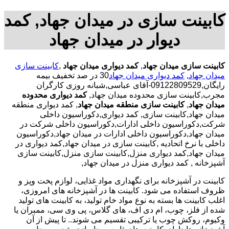
کابینت سازی در میدان جهاد, کمد
دیوار در میدان جهاد
کابینت سازی میدان جهاد
,
کمد دیواری میدان جهاد
,
کابینت سازی
میدان جهاد
,
کمد دیواری میدان جهاد
30 در صد تخفیف بیمه
رایگان,09122809529-آقای عباسی,شبانه روزی کارگران
مجرب,کابینت سازی محدوده میدان جهاد,
کمد دیواری محدوده
میدان جهاد
,
کابینت سازی منطقه میدان جهاد
, کمد دیواری منطقه
میدان جهاد,کابینت سازی, کمد دیواری,دکوراسیون داخلی
شرکت,دکوراسیون داخلی ادارات,دکوراسیون داخلی شرکت در
میدان جهاد,دکوراسیون داخلی ادارات در میدان جهاد,دکوراسیون
داخلی با نرخ اتحادیه ,کابینت سازی در میدان جهاد,کمد دیواری در
میدان جهاد,کمد دیواری منزل,کابینت سازی منزل,کابینت سازی
آشپزخانه , کمد دیواری منزل در میدان جهاد,
کابینت در آشپزخانه برای نگهداری مواد غذایی، لوازم پخت وپز و
ظروف استفاده می شود. کابینت ها در آشپزخانه های امروزی،
اغلب کابینت ها بسته به نوع مواد خام تولید، به کابینت های تولید
شده از فلز، چوب، ام دی اف، های گلاس، پی وی سی، ممبران یا
وکیوم، روکش چوب یا ترکیبی تقسیم می شوند.. تا پیش از آن