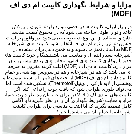
مزایا و شرایط نگهداری کابینت ام دی اف
(MDF)
در بازار ایران، کابینت ها در بعضی موارد با بدنه نئوپان و روکش
کاغذ و نوار اطوئی ساخته می شود که در مجموع کیفیت مناسبی
ندارد و استفاده از این نوع بدنه توصیه نمی شود. در واقع بهتر است
جنس بدنه نیز از نوع ام دی اف انتخاب شود.کابینت های آشپزخانه
MDF به آسانی تمیز می شوند و به همین دلیل برای استفاده در
آشپزخانه بسیار ایده آل و مناسب می باشند.هنگام خرید کابینت های
جدید یا روکاری کابینت های قبلی، انتخاب های زیادی پیش رویتان
قرار دارد. کابینت ام دی اف (MDF) اغلب گزینه مقرون به صرفه
ای می باشد که هم در آشپزخانه و هم در سرویس بهداشتی و حمام
کاربرد دارد. ام دی اف (MDF) از تخته های فیبر با دانسیته متوسط و
پوششی از لایه نازکی از وینیل(Thermofoil)، تشکیل شده است اما
می تواند طوری طراحی شود که بافت چوب را تداعی کند. اگر
کابینت های ام دی اف (MDF) را برای خانه تان مد نظر دارید، حتماً،
مزایا و معایب (شرایط نگهداری) آن را در نظر بگیرید تا با آگاهی
کامل تصمیم بگیرید که آیا انتخاب مناسبی برای طراحی کابینت
آشپزخانه یا حمام تان می باشند یا خیر؟