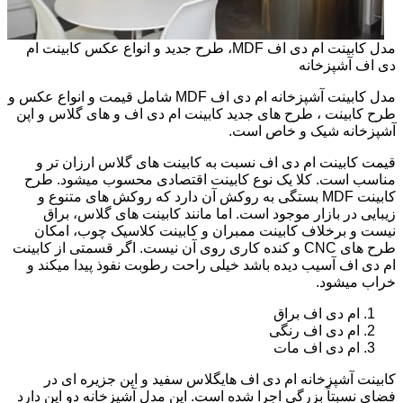
مدل کابینت ام دی اف MDF، طرح جدید و انواع عکس کابینت ام
دی اف آشپزخانه
مدل کابینت آشپزخانه ام دی اف MDF شامل قیمت و انواع عکس و
طرح کابینت ، طرح های جدید کابینت ام دی اف و های گلاس و اپن
آشپزخانه شیک و خاص است.
قیمت کابینت ام دی اف نسبت به کابینت های گلاس ارزان تر و
مناسب است. کلا یک نوع کابینت اقتصادی محسوب میشود. طرح
کابینت MDF بستگی به روکش آن دارد که روکش های متنوع و
زیبایی در بازار موجود است. اما مانند کابینت های گلاس، براق
نیست و برخلاف کابینت ممبران و کابینت کلاسیک چوب، امکان
طرح های CNC و کنده کاری روی آن نیست. اگر قسمتی از کابینت
ام دی اف آسیب دیده باشد خیلی راحت رطوبت نفوذ پیدا میکند و
خراب میشود.
ام دی اف براق
ام دی اف رنگی
ام دی اف مات
کابینت آشپزخانه ام دی اف هایگلاس سفید و اپن جزیره ای در
فضای نسبتاً بزرگی اجرا شده است. این مدل آشپزخانه دو اپن دارد