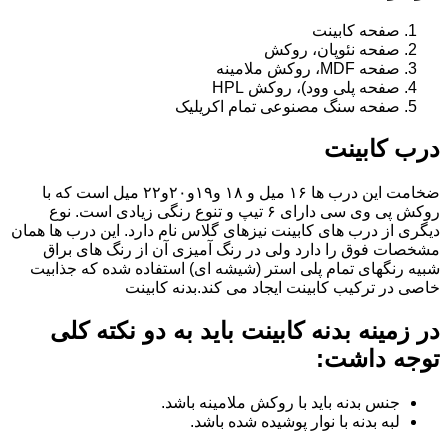
صفحه کابینت
صفحه نئوپان، روکش
صفحه MDF، روکش ملامینه
صفحه پلی وود)، روکش HPL
صفحه سنگ مصنوعی تمام اکریلیک
درب کابینت
ضخامت این درب ها ۱۶ میل و ۱۸ و١٩و٢٠و٢٢ میل است که با
روکش پی وی سی دارای ۶ تیپ و تنوع رنگی زیادی است. نوع
دیگری از درب های کابینت نیزهای گلاس نام دارد. این درب ها همان
مشخصات فوق را دارد ولی در رنگ آمیزی آن از رنگ های براق
شبیه رنگهای تمام پلی استر (شیشه ای) استفاده شده که جذابیت
خاصی در ترکیب کابینت ایجاد می کند.بدنه کابینت
در زمینه بدنه کابینت باید به دو نکته کلی
توجه داشت:
جنس بدنه باید با روکش ملامینه باشد.
لبه بدنه با نوار پوشیده شده باشد.