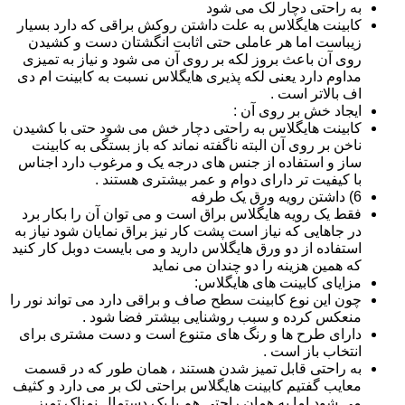
به راحتی دچار لک می شود
کابینت هایگلاس به علت داشتن روکش براقی که دارد بسیار
زیباست اما هر عاملی حتی اثابت انگشتان دست و کشیدن
روی آن باعث بروز لکه بر روی آن می شود و نیاز به تمیزی
مداوم دارد یعنی لکه پذیری هایگلاس نسبت به کابینت ام دی
اف بالاتر است .
ایجاد خش بر روی آن :
کابینت هایگلاس به راحتی دچار خش می شود حتی با کشیدن
ناخن بر روی آن البته ناگفته نماند که باز بستگی به کابینت
ساز و استفاده از جنس های درجه یک و مرغوب دارد اجناس
با کیفیت تر دارای دوام و عمر بیشتری هستند .
6) داشتن رویه ورق یک طرفه
فقط یک رویه هایگلاس براق است و می توان آن را بکار برد
در جاهایی که نیاز است پشت کار نیز براق نمایان شود نیاز به
استفاده از دو ورق هایگلاس دارید و می بایست دوبل کار کنید
که همین هزینه را دو چندان می نماید
مزایای کابینت های هایگلاس:
چون این نوع کابینت سطح صاف و براقی دارد می تواند نور را
منعکس کرده و سبب روشنایی بیشتر فضا شود .
دارای طرح ها و رنگ های متنوع است و دست مشتری برای
انتخاب باز است .
به راحتی قابل تمیز شدن هستند ، همان طور که در قسمت
معایب گفتیم کابینت هایگلاس براحتی لک بر می دارد و کثیف
می شود اما به همان راحتی هم با یک دستمال نمناک تمیز