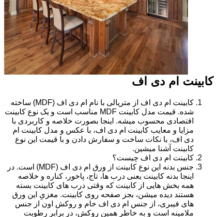
کابینت ام دی اف
کابینت ام دی اف از متریالی با نام ام دی اف (MDF) ساخته
شده. قیمت مدل کابینت MDF مناسب است و یک نوع کابینت
اقتصادی محسوب میشه. اینجا بصورت خلاصه و کاربردی با
مزایا و معایب کابینت ام دی اف، با عکس و مدل کابینت ام
دی اف، با نکات ساخت و سفارش دادن و با قیمت این نوع
کابینت آشنا میشین.
کابینت ام دی اف چیست؟
جنس بدنه این نوع کابینت از ورق ام دی اف (MDF) است. در
اینجا بدنه کابینت یعنی درب ها، تاج، پاخور، کناره و خلاصه
همه بخش هایی از کابینت که وقتی درب های کابینت بسته
هستند دیده میشن، بجز صفحه روی کابینت. مغزیِ این ورق
های فیبری، از جنس ام دی اف خام و روکش اون از جنس
ملامینه است و به خاطر همین روکش، در برابر رطوبت