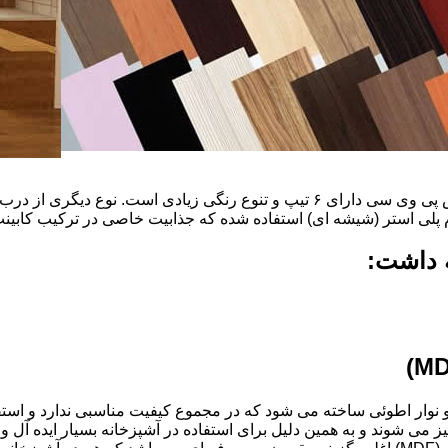
ضخامت این درب ها ۱۶ میل و ۱۸ و١٩و٢٠و٢٢ میل است که با روکش پی وی سی دارای ۶ ت
م پلی استر (شیشه ای) استفاده شده که جذابیت خاصی در ترکیب کابینت 
ه داشت:
ذ و نوار اطوئی ساخته می شود که در مجموع کیفیت مناسبی ندارد و استف
انتخاب شود.کابینت های آشپزخانه MDF به آسانی تمیز می شوند و به همین دلیل برای استفاده در آ