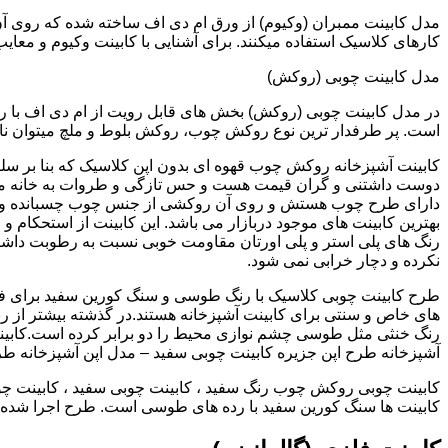
کارهای کلاسیک استفاده میکنند. برای آشنایی با کابینت وکیوم و معای
مدل کابینت چوبی (روکش)
در مدل کابینت چوبی (روکش) بخش های قابل رویت از ام دی اف با ر
است. پر طرفدار ترین نوع روکش چوب، روکش بلوط و ملچ میتوان نام 
کابینت آشپزخانه روکش چوب قهوه ای بدون اپن کلاسیک که بنا بر سل
دوست داشتنی و گران قیمت هست و حس تازگی و طروات به خانه می 
دارای طرح چوب هستش و روی آن روکشی از جنس چوب چسبانده و 
بهترین کابینت های موجود دربازار می باشد. این کابینت از استحکام 
رنگ های پلی استر و پلی اورتان مقاومت خوبی نسبت به رطوبت داشته
نکرده و دچار خرابی نمی شود.
طرح کابینت چوبی کلاسیک با رنگ طوسی و سنگ کورین سفید برای ف
های خاص و سنتی برای کابینت آشپزخانه هستند.در گذشته بیشتر از رن
رنگ خنثی مثل طوسی چشم نوازی محیط را دو برابر کرده است.کابین
آشپزخانه طرح اپن جزیره کابینت چوبی سفید – مدل اپن آشپزخانه ط
کابینت چوبی روکش چوب رنگ سفید ، کابینت چوبی سفید ، کابینت چو
کابینت ها سنگ کورین سفید با رده های طوسی است. طرح اجرا شده کل