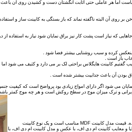
است اما هر عاملی حتی اثابت انگشتان دست و کشیدن روی آن باعث برو
بر روی آن البته ناگفته نماند که باز بستگی به کابینت ساز و استفاد
هایی که نیاز است پشت کار نیز براق نمایان شود نیاز به استفاده از د
 منعکس کرده و سبب روشنایی بیشتر فضا شود .
اب باز است .
 گفتیم کابینت هایگلاس براحتی لک بر می دارد و کثیف می شود اما ب
اق بودن آن باعث جذابیت بیشتر شده است .
ن نمایان می شود اگر دارای امواج زیادی بود پرواضح است که کیفیت ج
ای ایرانی و ترک میزان موج در سطح روکش است و هر چه موج کمتر ب
کابینت ام دی اف از متریالی با نام ام دی اف (MDF) ساخته شده. قیمت مدل کابینت MDF مناسب است و یک نوع کابینت
 و معایب کابینت ام دی اف، با عکس و مدل کابینت ام دی اف، با