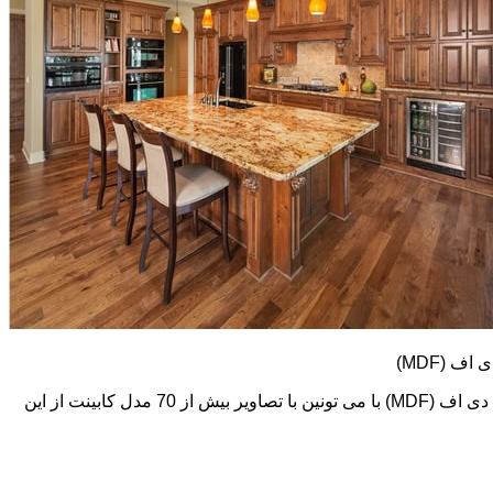
کابینت های ام دی اف (MDF) طرح و رنگ خیلی متنوعی دارند. در اینجا تعدادی از تصاویر این نوع کابینت رو می بینید. اما در گالری کابینت ام دی اف (MDF) با می تونین با تصاویر بیش از 70 مدل کابینت از این