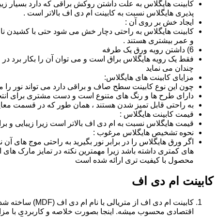
کابینت هایگلاس به علت داشتن روکش براقی که دارد بسیار زیب
پذیری هایگلاس نسبت به کابینت ام دی اف بالاتر است .
ایجاد خش بر روی آن :
کابینت هایگلاس به راحتی دچار خش می شود حتی با کشیدن ناخن 
و عمر بیشتری هستند .
6) داشتن رویه ورق یک طرفه
فقط یک رویه هایگلاس براق است و می توان آن را بکار برد در جا
چندان می نماید
مزایای کابینت های هایگلاس:
چون این نوع کابینت سطح صاف و براقی دارد می تواند نور را
دارای طرح ها و رنگ های متنوع است و دست مشتری برای انتخ
به راحتی قابل تمیز شدن هستند ، همان طور که در قسمت معایب
قیمت کابینت هایگلاس :
قیمت هایگلاس نسبت به ام دی اف بالاتر است زیرا زیبایی و بر
نحوه تشخیص هایگلاس مرغوب :
اگر ورق هایگلاس را در برابر نور بگیرید به راحتی موج های آ
های کمتری داشته باشد زیرا مهمترین نکته در تمایز مارک ه
محصول با کیفیت تری ارائه شده است
کابینت ام دی اف
اقتصادی محسوب میشه. اینجا بصورت خلاصه و کاربردی با مزایا