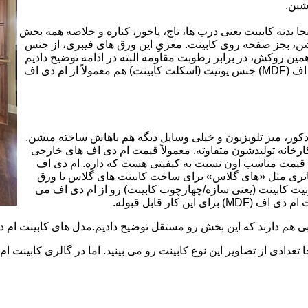
شین.
بینت از ورق ام دی اف (MDF) است. در اینجا بدنه کابینت یعنی درب ها، تاج، پاخور، کناره و خلاصه همه بخش
شن، بجز صفحه روی کابینت. مغزیِ این ورق های فیبری، از جنس
ن روکش، در برابر رطوبت مقاومه البته در ادامه توضیح دادیم
که این مقاومت به رطوبت، کامل نیست. در کابینت های ام دی اف (MDF) جنس یونیت (اسکلت کابینت) هم معمولاً از ام دی اف
ه کمد، دکور، میز تلویزیون و خیلی وسایل دیگه هم باهاش ساخته میشن.
کارخانه تولیدشون متفاوته. معمولاً قیمت ام دی اف های خارجی
توی بازار گرون تر از ام دی اف های ایرانی هستند. مزیت اصلی MDF قیمت مناسب اون نسبت به کیفیتی هست که داره. ام دی اف
 و زیباتری مثل «های گلاس» برای ساخت کابینت های گلاس یا ورق
ت کابینت (یعنی سازه/چهارچوب کابینت) رو از ام دی اف می
 کار قابل قبوله.