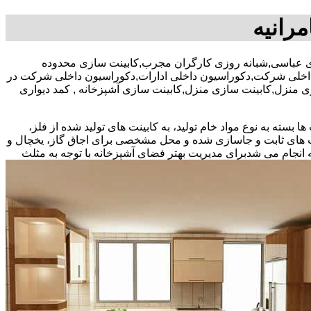
مرانیه
صد تخفیف بیمه رایگان,09122809529-آقای عباسی,شبانه روزی کارگران مجرب,کابینت سازی محدوده
ن داخلی شرکت,دکوراسیون داخلی ادارات,دکوراسیون داخلی شرکت در
واری منزل,کابینت سازی منزل,کابینت سازی آشپزخانه , کمد دیواری
بسته به نوع مواد خام تولید، به کابینت های تولید شده از فلز،
نت های ثابت و جاسازی شده و محل مشخصی برای اجاق گاز، یخچال و
 انجام می شد
برای مدیریت بهتر فضای آشپزخانه با توجه به مثلث