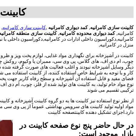
کابینت 
کابینت سازی کامرانیه
,
کمد دیواری کامرانیه
,
کابینت سازی کامرانیه
,
کامرانیه,
کمد دیواری محدوده کامرانیه
,
کابینت سازی منطقه کامرانیه
کامرانیه,دکوراسیون داخلی ادارات در کامرانیه,دکوراسیون داخلی با ن
منزل در کامرانیه,
کابینت در آشپزخانه برای نگهداری مواد غذایی، لوازم پخت وپز و ظروف 
چوب، ام دی اف، های گلاس، پی وی سی، ممبران یا وکیوم، روکش چوب 
دیگر وسایل آشپزخانه نبودند و اغلب فعالیت های صورت گرفته شده در
کار و با توجه به شرایط خاص استفاده کننده، از کابینت استفاده می
فضای مفید و قابل استفاده آن آشپزخانه و سطح رفاه کاربر جهت پخ
نوع مواد خام تولید، به کابینت های تولید شده از فلز، چوب، ام دی 
ترکیبی تقسیم می شوند
از نظر نوع استفاده نیز کابینت ها به دو گروه کابینت آشپزخانه و 
مواد اولیه تولید کابینت های سرویس بهداشتی عموماً از پی وی سی م
دارد.اجزای تشکیل دهنده کابینتصفحه کابینت
در حال حاضر پنج نوع صفحه کابینت در
بازار موجود است: