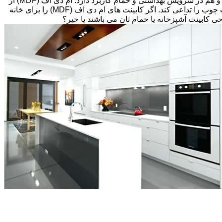
های قبلی، انتخاب های زیادی پیش رویتان قرار دارد. کابینت ام دی اف (MDF) اغلب گزینه مقرون به صرفه ای می باشد که هم در آشپزخانه و هم در سرویس بهداشتی و حمام کاربرد دارد. ام دی اف (MDF) از
تخته های فیبر با دانسیته متوسط و پوششی از لایه نازکی از وینیل(Thermofoil)، تشکیل شده است اما می تواند طوری طراحی شود که بافت چوب را تداعی کند. اگر کابینت های ام دی اف (MDF) را برای خانه
احی کابینت آشپزخانه یا حمام تان می باشند یا خیر؟