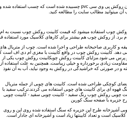
مدل کابینت ممبران (وکیوم) از ورق ام دی اف ساخته شده که روی آن روکش پی و
ب آن میتوانید مطالب سایت را مطالعه کنید.
وکش چوب استفاده میشود که قیمت کابینت روکش چوب نسبت به ام دی ا
برد. از روکش چوب هم بیشتر برای کارهای کلاسیک مورد استفاده قرا
یقه و کاربری صاحبخانه طراحی و اجرا شده است. چوب از متریال های
دهد. کابینت روکش چوب در واقع کابینت با مغزی ام دی اف است ک
پرس می شود.مزایای کابینت روکش چوبکابینت روکش چوب یکی از
و مقاومت زیادی برخورداره و خیلی زیباست. همچنین به علت استفاده از
 و در صورتی که خراشیدگی در روکش به وجود نیاید، آب به آن نفوذ
ضای کوچکی طراحی شده است. کابینت های چوبی از جمله متریال
گ قهوه ای برای کابینت های چوبی استفاده می کردند.ترکیب سفید با
ت چوبی روکش چوب رنگ سفید - کابینت چوبی سفید - کابینت چوبی
رح جزیره با صفحه سنگ کورین
بی آشپزخانه طرح اپن جزیره که سنگ استفاده شده روی اپن و روی
اسیک است و تعداد کابینتها زیاد است و آشپزخانه ای جادار است.