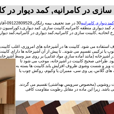
سازی در کامرانیه, کمد دیوار در کا
کمد دیواری کامرانیه
30 در 
, کمد دیواری منطقه کامرانیه,کابینت سازی, کمد دیواری,دکوراسیو
رخ اتحادیه ,کابینت سازی در کامرانیه,کمد دیواری در کامرانیه,کمد دی
استفاده می شود. کابینت ها در آشپزخانه های امروزی، اغلب کابینت ها 
یا ترکیبی تقسیم می شوند.. تا پیش از آن آشپزخانه ها دارای کابی
 آشپزخانه (مانند آماده سازی مواد غذایی) بر روی میز وسط آشپزخانه
 شود. طراحی صحیح کابینت در آشپزخانه، موجب می شود تا
ت وپز و شست وشوی ظروف افزایش یابد.کابینت ها بسته به
اف، های گلاس، پی وی سی، ممبران یا وکیوم، روکش چوب یا
کابینت روشویی (مخصوص سرویس بهداشتی) تقسیم می گردند.
ی باشد. زیرا این ماده در مقابل رطوبت مقاومت کافی