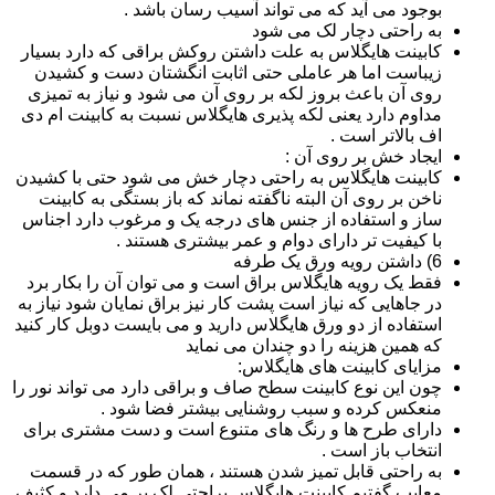
بوجود می آید که می تواند آسیب رسان باشد .
به راحتی دچار لک می شود
کابینت هایگلاس به علت داشتن روکش براقی که دارد بسیار
زیباست اما هر عاملی حتی اثابت انگشتان دست و کشیدن
روی آن باعث بروز لکه بر روی آن می شود و نیاز به تمیزی
مداوم دارد یعنی لکه پذیری هایگلاس نسبت به کابینت ام دی
اف بالاتر است .
ایجاد خش بر روی آن :
کابینت هایگلاس به راحتی دچار خش می شود حتی با کشیدن
ناخن بر روی آن البته ناگفته نماند که باز بستگی به کابینت
ساز و استفاده از جنس های درجه یک و مرغوب دارد اجناس
با کیفیت تر دارای دوام و عمر بیشتری هستند .
6) داشتن رویه ورق یک طرفه
فقط یک رویه هایگلاس براق است و می توان آن را بکار برد
در جاهایی که نیاز است پشت کار نیز براق نمایان شود نیاز به
استفاده از دو ورق هایگلاس دارید و می بایست دوبل کار کنید
که همین هزینه را دو چندان می نماید
مزایای کابینت های هایگلاس:
چون این نوع کابینت سطح صاف و براقی دارد می تواند نور را
منعکس کرده و سبب روشنایی بیشتر فضا شود .
دارای طرح ها و رنگ های متنوع است و دست مشتری برای
انتخاب باز است .
به راحتی قابل تمیز شدن هستند ، همان طور که در قسمت
معایب گفتیم کابینت هایگلاس براحتی لک بر می دارد و کثیف