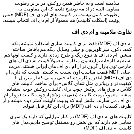
ملامینه است و به خاطر همین روکش، در برابر رطوبت
مقاومه البته در ادامه توضیح دادیم که این مقاومت به
رطوبت، کامل نیست. در کابینت های ام دی اف (MDF) جنس
یونیت (اسکلت کابینت) هم معمولاً از ام دی اف انتخاب میشه.
تفاوت ملامینه و ام دی اف
ام دی اف (MDF) فقط برای کابینت سازی استفاده نمیشه بلکه
کمد، دکور، میز تلویزیون و خیلی وسایل دیگه هم باهاش ساخته
میشن. ام دی اف ها تنوع رنگ و طرح زیادی دارند و کیفیت اونها هم
بسته به کارخانه تولیدشون متفاوته. معمولاً قیمت ام دی اف های
خارجی توی بازار گرون تر از ام دی اف های ایرانی هستند. مزیت
اصلی MDF قیمت مناسب اون نسبت به کیفیتی هست که داره. ام
دی اف (MDF) انقدر پرکاربرده که حتی زمانی که از متریال با
کیفیت تر و زیباتری مثل «های گلاس» برای ساخت کابینت های
گلاس یا ورق های روکش چوب برای کابینت روکش چوب استفاده
میشه، معمولاً یونیت کابینت (یعنی سازه/چهارچوب کابینت) رو از ام
دی اف می سازند. علتش اینه که یونیت کابینت کمتر دیده میشه و از
طرفی کیفیت ام دی اف (MDF) برای این کار قابل قبوله.
کابینت های ام دی اف (MDF) در کنار مزایایی که دارند یک سری
معایبی هم دارند که این بخش رو مستقل توضیح دادیم.مدل های
کابینت ام دی اف (MDF)