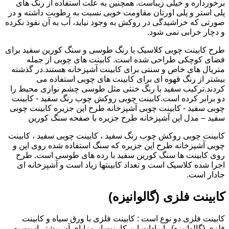
برخورداره و خیلی زیباست. همچنین به علت استفاده از رنگ های
پلی استر و پلی اورتان مقاومت خوبی نسبت به رطوبت داشته و در
صورتی که خراشیدگی در روکش به وجود نیاید، آب به آن نفوذ نکرده
و دچار خرابی نمی شود.
طرح کابینت چوبی کلاسیک با رنگ طوسی و سنگ کورین سفید برای
فضای کوچکی طراحی شده است. کابینت های چوبی از جمله
متریال های خاص و سنتی برای کابینت آشپزخانه هستند.در گذشته
بیشتر از رنگ قهوه ای برای کابینت های چوبی استفاده می
کردند.ترکیب سفید با رنگ خنثی مثل طوسی چشم نوازی محیط را
دو برابر کرده است.کابینت چوبی روکش چوب رنگ سفید - کابینت
چوبی سفید - کابینت چوبی آشپزخانه طرح اپن جزیره کابینت چوبی
سفید – مدل اپن آشپزخانه طرح جزیره با صفحه سنگ کورین
کابینت چوبی روکش چوب رنگ سفید ، کابینت چوبی سفید ، کابینت
چوبی آشپزخانه طرح اپن جزیره که سنگ استفاده شده روی اپن و
روی کابینت ها سنگ کورین سفید با رده های طوسی است. طرح
اجرا شده کلاسیک است و تعداد کابینتها زیاد است و آشپزخانه ای
جادار است.
کابینت فلزی (گالوانیزه)
کابینت فلزی دو نوع است : کابینت فلزی با ورق سیاه و کابینت
فلزی (گالوانیزه) . ایرادات این کابینت از مزایای آن بیشتر است به