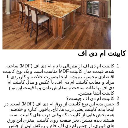
کابینت ام دی اف
کابینت ام دی اف از متریالی با نام ام دی اف (MDF) ساخته
شده. قیمت مدل کابینت MDF مناسب است و یک نوع کابینت
اقتصادی محسوب میشه. اینجا بصورت خلاصه و کاربردی با
مزایا و معایب کابینت ام دی اف، با عکس و مدل کابینت ام
دی اف، با نکات ساخت و سفارش دادن و با قیمت این نوع
کابینت آشنا میشین.
کابینت ام دی اف چیست؟
جنس بدنه این نوع کابینت از ورق ام دی اف (MDF) است. در
اینجا بدنه کابینت یعنی درب ها، تاج، پاخور، کناره و خلاصه
همه بخش هایی از کابینت که وقتی درب های کابینت بسته
هستند دیده میشن، بجز صفحه روی کابینت. مغزیِ این ورق
های فیبری، از جنس ام دی اف خام و روکش اون از جنس