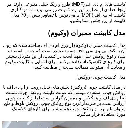
کابینت های ام دی اف (MDF) طرح و رنگ خیلی متنوعی دارند. در
اینجا تعدادی از تصاویر این نوع کابینت رو می بینید. اما در گالری
کابینت ام دی اف (MDF) با می تونین با تصاویر بیش از 70 مدل
کابینت از این جنس آشنا بشین.
مدل کابینت ممبران (وکیوم)
مدل کابینت ممبران (وکیوم) از ورق ام دی اف ساخته شده که روی
آن روکش پی وی سی pvc چسبیده شده است که چسب استفاده
شده و نوع روکش خیلی مهم است در کیفیت. از این متریال بیشتر
برای کارهای کلاسیک استفاده میکنند. برای آشنایی با کابینت وکیوم
و معایب آن میتوانید مطالب سایت را مطالعه کنید.
مدل کابینت چوبی (روکش)
در مدل کابینت چوبی (روکش) بخش های قابل رویت از ام دی اف با
روکش چوب استفاده میشود که قیمت کابینت روکش چوب نسبت
به ام دی اف و هایگلاس و ممبران گرانتر است اما از کابینت چوبی
ارزانتر است. پر طرفدار ترین نوع روکش چوب، روکش بلوط و ملچ
میتوان نام برد. از روکش چوب هم بیشتر برای کارهای کلاسیک
مورد استفاده قرار میگیرد.