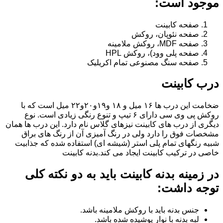
موجود است:
صفحه کابینت
صفحه نئوپان، روکش
صفحه MDF، روکش ملامینه
صفحه پلی وود)، روکش HPL
صفحه سنگ مصنوعی تمام اکریلیک
درب کابینت
ضخامت این درب ها ۱۶ میل و ۱۸ و١٩و٢٠و٢٢ میل است که با
روکش پی وی سی دارای ۶ تیپ و تنوع رنگی زیادی است. نوع
دیگری از درب های کابینت نیزهای گلاس نام دارد. این درب ها همان
مشخصات فوق را دارد ولی در رنگ آمیزی آن از رنگ های براق
شبیه رنگهای تمام پلی استر (شیشه ای) استفاده شده که جذابیت
خاصی در ترکیب کابینت ایجاد می کند.بدنه کابینت
در زمینه بدنه کابینت باید به دو نکته کلی
توجه داشت:
جنس بدنه باید با روکش ملامینه باشد.
لبه بدنه با نوار پوشیده شده باشد.