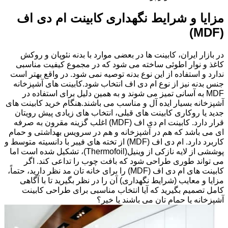
مزایا و شرایط نگهداری کابینت ام دی اف
(MDF)
در بازار ایران، کابینت ها در بعضی موارد با بدنه نئوپان و روکش
کاغذ و نوار اطوئی ساخته می شود که در مجموع کیفیت مناسبی
ندارد و استفاده از این نوع بدنه توصیه نمی شود. در واقع بهتر است
جنس بدنه نیز از نوع ام دی اف انتخاب شود.کابینت های آشپزخانه
MDF به آسانی تمیز می شوند و به همین دلیل برای استفاده در
آشپزخانه بسیار ایده آل و مناسب می باشند.هنگام خرید کابینت های
جدید یا روکاری کابینت های قبلی، انتخاب های زیادی پیش رویتان
قرار دارد. کابینت ام دی اف (MDF) اغلب گزینه مقرون به صرفه
ای می باشد که هم در آشپزخانه و هم در سرویس بهداشتی و حمام
کاربرد دارد. ام دی اف (MDF) از تخته های فیبر با دانسیته متوسط و
پوششی از لایه نازکی از وینیل(Thermofoil)، تشکیل شده است اما
می تواند طوری طراحی شود که بافت چوب را تداعی کند. اگر
کابینت های ام دی اف (MDF) را برای خانه تان مد نظر دارید، حتماً،
مزایا و معایب (شرایط نگهداری) آن را در نظر بگیرید تا با آگاهی
کامل تصمیم بگیرید که آیا انتخاب مناسبی برای طراحی کابینت
آشپزخانه یا حمام تان می باشند یا خیر؟