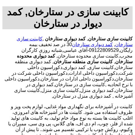
کابینت سازی در ستارخان, کمد
دیوار در ستارخان
کابینت سازی ستارخان
,
کمد دیواری ستارخان
,
کابینت سازی
ستارخان
,
کمد دیواری ستارخان
30 در صد تخفیف بیمه
رایگان,09122809529-آقای عباسی,شبانه روزی کارگران
مجرب,کابینت سازی محدوده ستارخان,
کمد دیواری محدوده
ستارخان
,
کابینت سازی منطقه ستارخان
, کمد دیواری منطقه
ستارخان,کابینت سازی, کمد دیواری,دکوراسیون داخلی
شرکت,دکوراسیون داخلی ادارات,دکوراسیون داخلی شرکت در
ستارخان,دکوراسیون داخلی ادارات در ستارخان,دکوراسیون داخلی
با نرخ اتحادیه ,کابینت سازی در ستارخان,کمد دیواری در
ستارخان,کمد دیواری منزل,کابینت سازی منزل,کابینت سازی
آشپزخانه , کمد دیواری منزل در ستارخان,
کابینت در آشپزخانه برای نگهداری مواد غذایی، لوازم پخت وپز و
ظروف استفاده می شود. کابینت ها در آشپزخانه های امروزی،
اغلب کابینت ها بسته به نوع مواد خام تولید، به کابینت های تولید
شده از فلز، چوب، ام دی اف، های گلاس، پی وی سی، ممبران یا
وکیوم، روکش چوب یا ترکیبی تقسیم می شوند.. تا پیش از آن