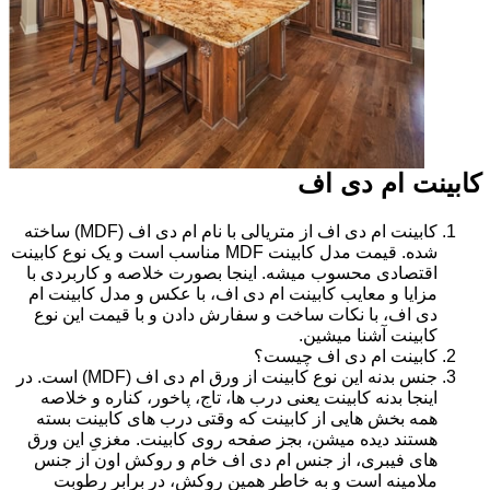
کابینت ام دی اف
کابینت ام دی اف از متریالی با نام ام دی اف (MDF) ساخته
شده. قیمت مدل کابینت MDF مناسب است و یک نوع کابینت
اقتصادی محسوب میشه. اینجا بصورت خلاصه و کاربردی با
مزایا و معایب کابینت ام دی اف، با عکس و مدل کابینت ام
دی اف، با نکات ساخت و سفارش دادن و با قیمت این نوع
کابینت آشنا میشین.
کابینت ام دی اف چیست؟
جنس بدنه این نوع کابینت از ورق ام دی اف (MDF) است. در
اینجا بدنه کابینت یعنی درب ها، تاج، پاخور، کناره و خلاصه
همه بخش هایی از کابینت که وقتی درب های کابینت بسته
هستند دیده میشن، بجز صفحه روی کابینت. مغزیِ این ورق
های فیبری، از جنس ام دی اف خام و روکش اون از جنس
ملامینه است و به خاطر همین روکش، در برابر رطوبت