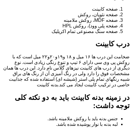
صفحه کابینت
صفحه نئوپان، روکش
صفحه MDF، روکش ملامینه
صفحه پلی وود)، روکش HPL
صفحه سنگ مصنوعی تمام اکریلیک
درب کابینت
ضخامت این درب ها ۱۶ میل و ۱۸ و١٩و٢٠و٢٢ میل است که با
روکش پی وی سی دارای ۶ تیپ و تنوع رنگی زیادی است. نوع
دیگری از درب های کابینت نیزهای گلاس نام دارد. این درب ها همان
مشخصات فوق را دارد ولی در رنگ آمیزی آن از رنگ های براق
شبیه رنگهای تمام پلی استر (شیشه ای) استفاده شده که جذابیت
خاصی در ترکیب کابینت ایجاد می کند.بدنه کابینت
در زمینه بدنه کابینت باید به دو نکته کلی
توجه داشت:
جنس بدنه باید با روکش ملامینه باشد.
لبه بدنه با نوار پوشیده شده باشد.