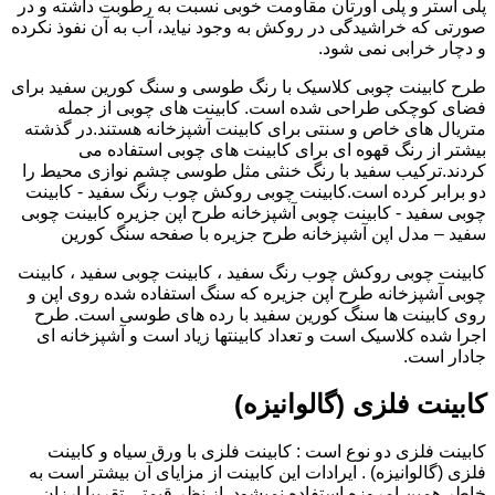
پلی استر و پلی اورتان مقاومت خوبی نسبت به رطوبت داشته و در
صورتی که خراشیدگی در روکش به وجود نیاید، آب به آن نفوذ نکرده
و دچار خرابی نمی شود.
طرح کابینت چوبی کلاسیک با رنگ طوسی و سنگ کورین سفید برای
فضای کوچکی طراحی شده است. کابینت های چوبی از جمله
متریال های خاص و سنتی برای کابینت آشپزخانه هستند.در گذشته
بیشتر از رنگ قهوه ای برای کابینت های چوبی استفاده می
کردند.ترکیب سفید با رنگ خنثی مثل طوسی چشم نوازی محیط را
دو برابر کرده است.کابینت چوبی روکش چوب رنگ سفید - کابینت
چوبی سفید - کابینت چوبی آشپزخانه طرح اپن جزیره کابینت چوبی
سفید – مدل اپن آشپزخانه طرح جزیره با صفحه سنگ کورین
کابینت چوبی روکش چوب رنگ سفید ، کابینت چوبی سفید ، کابینت
چوبی آشپزخانه طرح اپن جزیره که سنگ استفاده شده روی اپن و
روی کابینت ها سنگ کورین سفید با رده های طوسی است. طرح
اجرا شده کلاسیک است و تعداد کابینتها زیاد است و آشپزخانه ای
جادار است.
کابینت فلزی (گالوانیزه)
کابینت فلزی دو نوع است : کابینت فلزی با ورق سیاه و کابینت
فلزی (گالوانیزه) . ایرادات این کابینت از مزایای آن بیشتر است به
خاطر همین امروزه استفاده نمیشود. از نظر قیمتی تقریبا ارزان