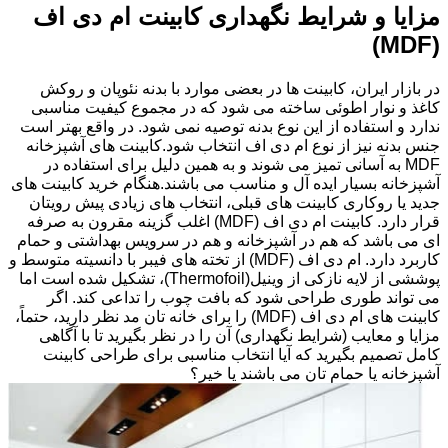
مزایا و شرایط نگهداری کابینت ام دی اف
(MDF)
در بازار ایران، کابینت ها در بعضی موارد با بدنه نئوپان و روکش
کاغذ و نوار اطوئی ساخته می شود که در مجموع کیفیت مناسبی
ندارد و استفاده از این نوع بدنه توصیه نمی شود. در واقع بهتر است
جنس بدنه نیز از نوع ام دی اف انتخاب شود.کابینت های آشپزخانه
MDF به آسانی تمیز می شوند و به همین دلیل برای استفاده در
آشپزخانه بسیار ایده آل و مناسب می باشند.هنگام خرید کابینت های
جدید یا روکاری کابینت های قبلی، انتخاب های زیادی پیش رویتان
قرار دارد. کابینت ام دی اف (MDF) اغلب گزینه مقرون به صرفه
ای می باشد که هم در آشپزخانه و هم در سرویس بهداشتی و حمام
کاربرد دارد. ام دی اف (MDF) از تخته های فیبر با دانسیته متوسط و
پوششی از لایه نازکی از وینیل(Thermofoil)، تشکیل شده است اما
می تواند طوری طراحی شود که بافت چوب را تداعی کند. اگر
کابینت های ام دی اف (MDF) را برای خانه تان مد نظر دارید، حتماً،
مزایا و معایب (شرایط نگهداری) آن را در نظر بگیرید تا با آگاهی
کامل تصمیم بگیرید که آیا انتخاب مناسبی برای طراحی کابینت
آشپزخانه یا حمام تان می باشند یا خیر؟