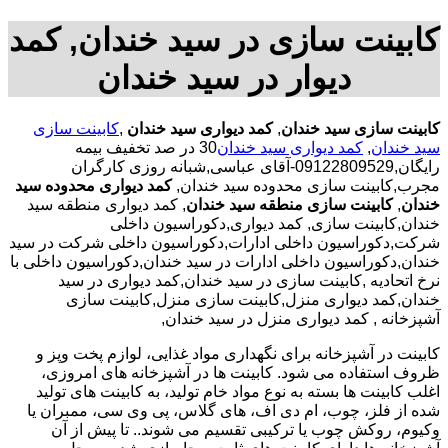
کابینت سازی در سید خندان, کمد
دیوار در سید خندان
کابینت سازی سید خندان
,
کمد دیواری سید خندان
,
کابینت سازی
سید خندان
,
کمد دیواری سید خندان
30 در صد تخفیف بیمه
رایگان,09122809529-آقای عباسی,شبانه روزی کارگران
مجرب,کابینت سازی محدوده سید خندان,
کمد دیواری محدوده سید
خندان
,
کابینت سازی منطقه سید خندان
, کمد دیواری منطقه سید
خندان,کابینت سازی, کمد دیواری,دکوراسیون داخلی
شرکت,دکوراسیون داخلی ادارات,دکوراسیون داخلی شرکت در سید
خندان,دکوراسیون داخلی ادارات در سید خندان,دکوراسیون داخلی با
نرخ اتحادیه ,کابینت سازی در سید خندان,کمد دیواری در سید
خندان,کمد دیواری منزل,کابینت سازی منزل,کابینت سازی
آشپزخانه , کمد دیواری منزل در سید خندان,
کابینت در آشپزخانه برای نگهداری مواد غذایی، لوازم پخت وپز و
ظروف استفاده می شود. کابینت ها در آشپزخانه های امروزی،
اغلب کابینت ها بسته به نوع مواد خام تولید، به کابینت های تولید
شده از فلز، چوب، ام دی اف، های گلاس، پی وی سی، ممبران یا
وکیوم، روکش چوب یا ترکیبی تقسیم می شوند.. تا پیش از آن