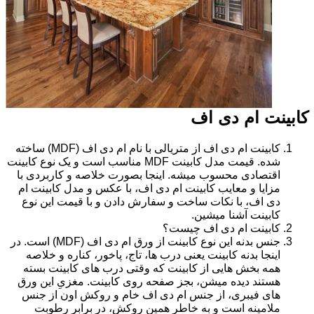
کابینت ام دی اف
کابینت ام دی اف از متریالی با نام ام دی اف (MDF) ساخته
شده. قیمت مدل کابینت MDF مناسب است و یک نوع کابینت
اقتصادی محسوب میشه. اینجا بصورت خلاصه و کاربردی با
مزایا و معایب کابینت ام دی اف، با عکس و مدل کابینت ام
دی اف، با نکات ساخت و سفارش دادن و با قیمت این نوع
کابینت آشنا میشین.
کابینت ام دی اف چیست؟
جنس بدنه این نوع کابینت از ورق ام دی اف (MDF) است. در
اینجا بدنه کابینت یعنی درب ها، تاج، پاخور، کناره و خلاصه
همه بخش هایی از کابینت که وقتی درب های کابینت بسته
هستند دیده میشن، بجز صفحه روی کابینت. مغزیِ این ورق
های فیبری، از جنس ام دی اف خام و روکش اون از جنس
ملامینه است و به خاطر همین روکش، در برابر رطوبت