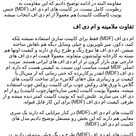
مقاومه البته در ادامه توضیح دادیم که این مقاومت به
رطوبت، کامل نیست. در کابینت های ام دی اف (MDF) جنس
یونیت (اسکلت کابینت) هم معمولاً از ام دی اف انتخاب میشه.
تفاوت ملامینه و ام دی اف
ام دی اف (MDF) فقط برای کابینت سازی استفاده نمیشه بلکه
کمد، دکور، میز تلویزیون و خیلی وسایل دیگه هم باهاش ساخته
میشن. ام دی اف ها تنوع رنگ و طرح زیادی دارند و کیفیت اونها هم
بسته به کارخانه تولیدشون متفاوته. معمولاً قیمت ام دی اف های
خارجی توی بازار گرون تر از ام دی اف های ایرانی هستند. مزیت
اصلی MDF قیمت مناسب اون نسبت به کیفیتی هست که داره. ام
دی اف (MDF) انقدر پرکاربرده که حتی زمانی که از متریال با
کیفیت تر و زیباتری مثل «های گلاس» برای ساخت کابینت های
گلاس یا ورق های روکش چوب برای کابینت روکش چوب استفاده
میشه، معمولاً یونیت کابینت (یعنی سازه/چهارچوب کابینت) رو از ام
دی اف می سازند. علتش اینه که یونیت کابینت کمتر دیده میشه و از
طرفی کیفیت ام دی اف (MDF) برای این کار قابل قبوله.
کابینت های ام دی اف (MDF) در کنار مزایایی که دارند یک سری
معایبی هم دارند که این بخش رو مستقل توضیح دادیم.مدل های
کابینت ام دی اف (MDF)
کابینت های ام دی اف (MDF) طرح و رنگ خیلی متنوعی دارند. در