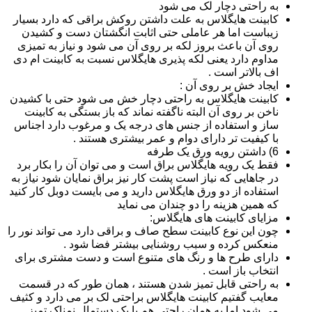
به راحتی دچار لک می شود
کابینت هایگلاس به علت داشتن روکش براقی که دارد بسیار
زیباست اما هر عاملی حتی اثابت انگشتان دست و کشیدن
روی آن باعث بروز لکه بر روی آن می شود و نیاز به تمیزی
مداوم دارد یعنی لکه پذیری هایگلاس نسبت به کابینت ام دی
اف بالاتر است .
ایجاد خش بر روی آن :
کابینت هایگلاس به راحتی دچار خش می شود حتی با کشیدن
ناخن بر روی آن البته ناگفته نماند که باز بستگی به کابینت
ساز و استفاده از جنس های درجه یک و مرغوب دارد اجناس
با کیفیت تر دارای دوام و عمر بیشتری هستند .
6) داشتن رویه ورق یک طرفه
فقط یک رویه هایگلاس براق است و می توان آن را بکار برد
در جاهایی که نیاز است پشت کار نیز براق نمایان شود نیاز به
استفاده از دو ورق هایگلاس دارید و می بایست دوبل کار کنید
که همین هزینه را دو چندان می نماید
مزایای کابینت های هایگلاس:
چون این نوع کابینت سطح صاف و براقی دارد می تواند نور را
منعکس کرده و سبب روشنایی بیشتر فضا شود .
دارای طرح ها و رنگ های متنوع است و دست مشتری برای
انتخاب باز است .
به راحتی قابل تمیز شدن هستند ، همان طور که در قسمت
معایب گفتیم کابینت هایگلاس براحتی لک بر می دارد و کثیف
می شود اما به همان راحتی هم با یک دستمال نمناک تمیز