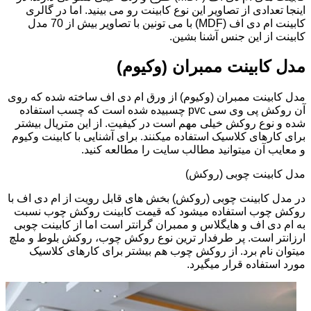
اینجا تعدادی از تصاویر این نوع کابینت رو می بینید. اما در گالری
کابینت ام دی اف (MDF) با می تونین با تصاویر بیش از 70 مدل
کابینت از این جنس آشنا بشین.
مدل کابینت ممبران (وکیوم)
مدل کابینت ممبران (وکیوم) از ورق ام دی اف ساخته شده که روی
آن روکش پی وی سی pvc چسبیده شده است که چسب استفاده
شده و نوع روکش خیلی مهم است در کیفیت. از این متریال بیشتر
برای کارهای کلاسیک استفاده میکنند. برای آشنایی با کابینت وکیوم
و معایب آن میتوانید مطالب سایت را مطالعه کنید.
مدل کابینت چوبی (روکش)
در مدل کابینت چوبی (روکش) بخش های قابل رویت از ام دی اف با
روکش چوب استفاده میشود که قیمت کابینت روکش چوب نسبت
به ام دی اف و هایگلاس و ممبران گرانتر است اما از کابینت چوبی
ارزانتر است. پر طرفدار ترین نوع روکش چوب، روکش بلوط و ملچ
میتوان نام برد. از روکش چوب هم بیشتر برای کارهای کلاسیک
مورد استفاده قرار میگیرد.