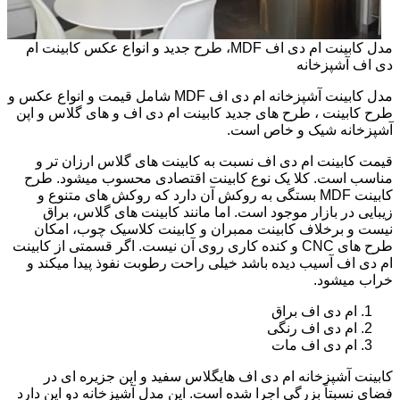
مدل کابینت ام دی اف MDF، طرح جدید و انواع عکس کابینت ام
دی اف آشپزخانه
مدل کابینت آشپزخانه ام دی اف MDF شامل قیمت و انواع عکس و
طرح کابینت ، طرح های جدید کابینت ام دی اف و های گلاس و اپن
آشپزخانه شیک و خاص است.
قیمت کابینت ام دی اف نسبت به کابینت های گلاس ارزان تر و
مناسب است. کلا یک نوع کابینت اقتصادی محسوب میشود. طرح
کابینت MDF بستگی به روکش آن دارد که روکش های متنوع و
زیبایی در بازار موجود است. اما مانند کابینت های گلاس، براق
نیست و برخلاف کابینت ممبران و کابینت کلاسیک چوب، امکان
طرح های CNC و کنده کاری روی آن نیست. اگر قسمتی از کابینت
ام دی اف آسیب دیده باشد خیلی راحت رطوبت نفوذ پیدا میکند و
خراب میشود.
ام دی اف براق
ام دی اف رنگی
ام دی اف مات
کابینت آشپزخانه ام دی اف هایگلاس سفید و اپن جزیره ای در
فضای نسبتاً بزرگی اجرا شده است. این مدل آشپزخانه دو اپن دارد