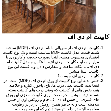
کابینت ام دی اف
کابینت ام دی اف از متریالی با نام ام دی اف (MDF) ساخته
شده. قیمت مدل کابینت MDF مناسب است و یک نوع کابینت
اقتصادی محسوب میشه. اینجا بصورت خلاصه و کاربردی با
مزایا و معایب کابینت ام دی اف، با عکس و مدل کابینت ام
دی اف، با نکات ساخت و سفارش دادن و با قیمت این نوع
کابینت آشنا میشین.
کابینت ام دی اف چیست؟
جنس بدنه این نوع کابینت از ورق ام دی اف (MDF) است. در
اینجا بدنه کابینت یعنی درب ها، تاج، پاخور، کناره و خلاصه
همه بخش هایی از کابینت که وقتی درب های کابینت بسته
هستند دیده میشن، بجز صفحه روی کابینت. مغزیِ این ورق
های فیبری، از جنس ام دی اف خام و روکش اون از جنس
ملامینه است و به خاطر همین روکش، در برابر رطوبت
مقاومه البته در ادامه توضیح دادیم که این مقاومت به