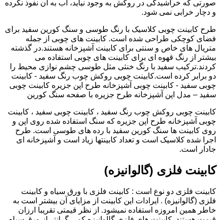
صورتی که خراشیدگی در روکش به وجود نیاید، آب به آن نفوذ نکرده
و دچار خرابی نمی شود.
طرح کابینت چوبی کلاسیک با رنگ طوسی و سنگ کورین سفید برای
فضای کوچکی طراحی شده است. کابینت های چوبی از جمله
متریال های خاص و سنتی برای کابینت آشپزخانه هستند.در گذشته
بیشتر از رنگ قهوه ای برای کابینت های چوبی استفاده می
کردند.ترکیب سفید با رنگ خنثی مثل طوسی چشم نوازی محیط را
دو برابر کرده است.کابینت چوبی روکش چوب رنگ سفید - کابینت
چوبی سفید - کابینت چوبی آشپزخانه طرح اپن جزیره کابینت چوبی
سفید – مدل اپن آشپزخانه طرح جزیره با صفحه سنگ کورین
کابینت چوبی روکش چوب رنگ سفید ، کابینت چوبی سفید ، کابینت
چوبی آشپزخانه طرح اپن جزیره که سنگ استفاده شده روی اپن و
روی کابینت ها سنگ کورین سفید با رده های طوسی است. طرح
اجرا شده کلاسیک است و تعداد کابینتها زیاد است و آشپزخانه ای
جادار است.
کابینت فلزی (گالوانیزه)
کابینت فلزی دو نوع است : کابینت فلزی با ورق سیاه و کابینت
فلزی (گالوانیزه) . ایرادات این کابینت از مزایای آن بیشتر است به
خاطر همین امروزه استفاده نمیشود. از نظر قیمتی تقریبا ارزان
قیمت هستند. کابینت های فلزی گالوانیزه کمی گرانتر از ورق سیاه