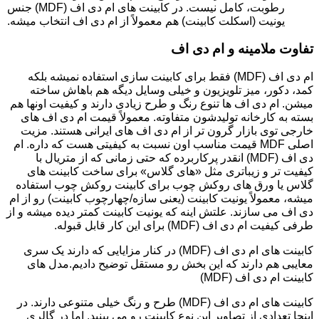
رطوبت، کامل نیست. در کابینت های ام دی اف (MDF) جنس
یونیت (اسکلت کابینت) هم معمولاً از ام دی اف انتخاب میشه.
تفاوت ملامینه و ام دی اف
ام دی اف (MDF) فقط برای کابینت سازی استفاده نمیشه بلکه
کمد، دکور، میز تلویزیون و خیلی وسایل دیگه هم باهاش ساخته
میشن. ام دی اف ها تنوع رنگ و طرح زیادی دارند و کیفیت اونها هم
بسته به کارخانه تولیدشون متفاوته. معمولاً قیمت ام دی اف های
خارجی توی بازار گرون تر از ام دی اف های ایرانی هستند. مزیت
اصلی MDF قیمت مناسب اون نسبت به کیفیتی هست که داره. ام
دی اف (MDF) انقدر پرکاربرده که حتی زمانی که از متریال با
کیفیت تر و زیباتری مثل «های گلاس» برای ساخت کابینت های
گلاس یا ورق های روکش چوب برای کابینت روکش چوب استفاده
میشه، معمولاً یونیت کابینت (یعنی سازه/چهارچوب کابینت) رو از ام
دی اف می سازند. علتش اینه که یونیت کابینت کمتر دیده میشه و از
طرفی کیفیت ام دی اف (MDF) برای این کار قابل قبوله.
کابینت های ام دی اف (MDF) در کنار مزایایی که دارند یک سری
معایبی هم دارند که این بخش رو مستقل توضیح دادیم.مدل های
کابینت ام دی اف (MDF)
کابینت های ام دی اف (MDF) طرح و رنگ خیلی متنوعی دارند. در
اینجا تعدادی از تصاویر این نوع کابینت رو می بینید. اما در گالری