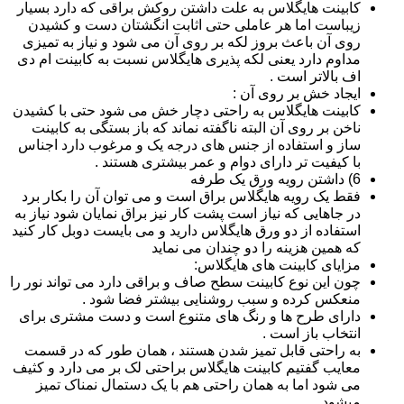
کابینت هایگلاس به علت داشتن روکش براقی که دارد بسیار
زیباست اما هر عاملی حتی اثابت انگشتان دست و کشیدن
روی آن باعث بروز لکه بر روی آن می شود و نیاز به تمیزی
مداوم دارد یعنی لکه پذیری هایگلاس نسبت به کابینت ام دی
اف بالاتر است .
ایجاد خش بر روی آن :
کابینت هایگلاس به راحتی دچار خش می شود حتی با کشیدن
ناخن بر روی آن البته ناگفته نماند که باز بستگی به کابینت
ساز و استفاده از جنس های درجه یک و مرغوب دارد اجناس
با کیفیت تر دارای دوام و عمر بیشتری هستند .
6) داشتن رویه ورق یک طرفه
فقط یک رویه هایگلاس براق است و می توان آن را بکار برد
در جاهایی که نیاز است پشت کار نیز براق نمایان شود نیاز به
استفاده از دو ورق هایگلاس دارید و می بایست دوبل کار کنید
که همین هزینه را دو چندان می نماید
مزایای کابینت های هایگلاس:
چون این نوع کابینت سطح صاف و براقی دارد می تواند نور را
منعکس کرده و سبب روشنایی بیشتر فضا شود .
دارای طرح ها و رنگ های متنوع است و دست مشتری برای
انتخاب باز است .
به راحتی قابل تمیز شدن هستند ، همان طور که در قسمت
معایب گفتیم کابینت هایگلاس براحتی لک بر می دارد و کثیف
می شود اما به همان راحتی هم با یک دستمال نمناک تمیز
میشود