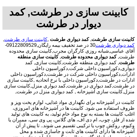
کابینت سازی در طرشت, کمد
دیوار در طرشت
کابینت سازی طرشت
,
کمد دیواری طرشت
,
کابینت سازی طرشت
,
کمد دیواری طرشت
30 در صد تخفیف بیمه رایگان,09122809529-
آقای عباسی,شبانه روزی کارگران مجرب,کابینت سازی محدوده
طرشت,
کمد دیواری محدوده طرشت
,
کابینت سازی منطقه
طرشت
, کمد دیواری منطقه طرشت,کابینت سازی, کمد
دیواری,دکوراسیون داخلی شرکت,دکوراسیون داخلی
ادارات,دکوراسیون داخلی شرکت در طرشت,دکوراسیون داخلی
ادارات در طرشت,دکوراسیون داخلی با نرخ اتحادیه ,کابینت سازی
در طرشت,کمد دیواری در طرشت,کمد دیواری منزل,کابینت سازی
منزل,کابینت سازی آشپزخانه , کمد دیواری منزل در طرشت,
کابینت در آشپزخانه برای نگهداری مواد غذایی، لوازم پخت وپز و
ظروف استفاده می شود. کابینت ها در آشپزخانه های امروزی،
اغلب کابینت ها بسته به نوع مواد خام تولید، به کابینت های تولید
شده از فلز، چوب، ام دی اف، های گلاس، پی وی سی، ممبران یا
وکیوم، روکش چوب یا ترکیبی تقسیم می شوند.. تا پیش از آن
آشپزخانه ها دارای کابینت های ثابت و جاسازی شده و محل