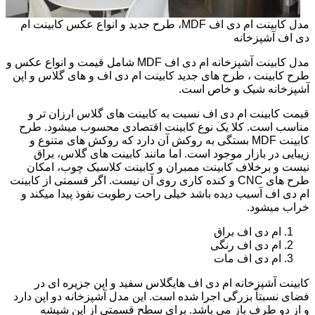
مدل کابینت ام دی اف MDF، طرح جدید و انواع عکس کابینت ام
دی اف آشپزخانه
مدل کابینت آشپزخانه ام دی اف MDF شامل قیمت و انواع عکس و
طرح کابینت ، طرح های جدید کابینت ام دی اف و های گلاس و اپن
آشپزخانه شیک و خاص است.
قیمت کابینت ام دی اف نسبت به کابینت های گلاس ارزان تر و
مناسب است. کلا یک نوع کابینت اقتصادی محسوب میشود. طرح
کابینت MDF بستگی به روکش آن دارد که روکش های متنوع و
زیبایی در بازار موجود است. اما مانند کابینت های گلاس، براق
نیست و برخلاف کابینت ممبران و کابینت کلاسیک چوب، امکان
طرح های CNC و کنده کاری روی آن نیست. اگر قسمتی از کابینت
ام دی اف آسیب دیده باشد خیلی راحت رطوبت نفوذ پیدا میکند و
خراب میشود.
ام دی اف براق
ام دی اف رنگی
ام دی اف مات
کابینت آشپزخانه ام دی اف هایگلاس سفید و اپن جزیره ای در
فضای نسبتاً بزرگی اجرا شده است. این مدل آشپزخانه دو اپن دارد
و از دو طرف باز می باشد. برای سطح قسمتی از اپن شیشه