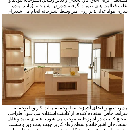
مشخصی برای اجاق گاز، یخچال و دیگر وسایل آشپزخانه نبودند و
اغلب فعالیت های صورت گرفته شده در آشپزخانه (مانند آماده
سازی مواد غذایی) بر روی میز وسط آشپزخانه انجام می شد
برای
مدیریت بهتر فضای آشپزخانه با توجه به مثلث کار و با توجه به
شرایط خاص استفاده کننده، از کابینت استفاده می شود. طراحی
صحیح کابینت در آشپزخانه، موجب می شود تا فضای مفید و قابل
استفاده آن آشپزخانه و سطح رفاه کاربر جهت پخت وپز و شست
وشوی ظروف افزایش یابد.کابینت ها بسته به نوع مواد خام تولید، به