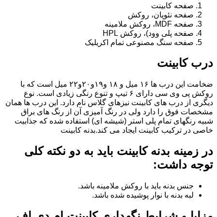
صفحه کابینت
صفحه نئوپان، روکش
صفحه MDF، روکش ملامینه
صفحه پلی وود)، روکش HPL
صفحه سنگ مصنوعی تمام اکریلیک
درب کابینت
ضخامت این درب ها ۱۶ میل و ۱۸ و١٩و٢٠و٢٢ میل است که با
روکش پی وی سی دارای ۶ تیپ و تنوع رنگی زیادی است. نوع
دیگری از درب های کابینت نیزهای گلاس نام دارد. این درب ها همان
مشخصات فوق را دارد ولی در رنگ آمیزی آن از رنگ های براق
شبیه رنگهای تمام پلی استر (شیشه ای) استفاده شده که جذابیت
خاصی در ترکیب کابینت ایجاد می کند.بدنه کابینت
در زمینه بدنه کابینت باید به دو نکته کلی
توجه داشت:
جنس بدنه باید با روکش ملامینه باشد.
لبه بدنه با نوار پوشیده شده باشد.
مزایا و شرایط نگهداری کابینت ام دی اف