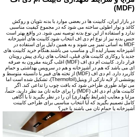
(MDF)
در بازار ایران، کابینت ها در بعضی موارد با بدنه نئوپان و روکش
کاغذ و نوار اطوئی ساخته می شود که در مجموع کیفیت مناسبی
ندارد و استفاده از این نوع بدنه توصیه نمی شود. در واقع بهتر است
جنس بدنه نیز از نوع ام دی اف انتخاب شود.کابینت های آشپزخانه
MDF به آسانی تمیز می شوند و به همین دلیل برای استفاده در
آشپزخانه بسیار ایده آل و مناسب می باشند.هنگام خرید کابینت های
جدید یا روکاری کابینت های قبلی، انتخاب های زیادی پیش رویتان
قرار دارد. کابینت ام دی اف (MDF) اغلب گزینه مقرون به صرفه
ای می باشد که هم در آشپزخانه و هم در سرویس بهداشتی و حمام
کاربرد دارد. ام دی اف (MDF) از تخته های فیبر با دانسیته متوسط و
پوششی از لایه نازکی از وینیل(Thermofoil)، تشکیل شده است اما
می تواند طوری طراحی شود که بافت چوب را تداعی کند. اگر
کابینت های ام دی اف (MDF) را برای خانه تان مد نظر دارید، حتماً،
مزایا و معایب (شرایط نگهداری) آن را در نظر بگیرید تا با آگاهی
کامل تصمیم بگیرید که آیا انتخاب مناسبی برای طراحی کابینت
آشپزخانه یا حمام تان می باشند یا خیر؟