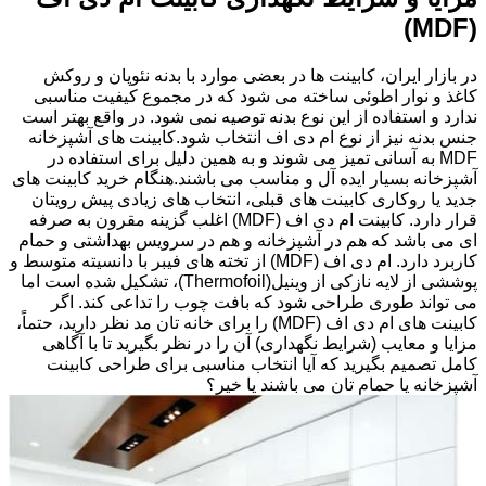
(MDF)
در بازار ایران، کابینت ها در بعضی موارد با بدنه نئوپان و روکش
کاغذ و نوار اطوئی ساخته می شود که در مجموع کیفیت مناسبی
ندارد و استفاده از این نوع بدنه توصیه نمی شود. در واقع بهتر است
جنس بدنه نیز از نوع ام دی اف انتخاب شود.کابینت های آشپزخانه
MDF به آسانی تمیز می شوند و به همین دلیل برای استفاده در
آشپزخانه بسیار ایده آل و مناسب می باشند.هنگام خرید کابینت های
جدید یا روکاری کابینت های قبلی، انتخاب های زیادی پیش رویتان
قرار دارد. کابینت ام دی اف (MDF) اغلب گزینه مقرون به صرفه
ای می باشد که هم در آشپزخانه و هم در سرویس بهداشتی و حمام
کاربرد دارد. ام دی اف (MDF) از تخته های فیبر با دانسیته متوسط و
پوششی از لایه نازکی از وینیل(Thermofoil)، تشکیل شده است اما
می تواند طوری طراحی شود که بافت چوب را تداعی کند. اگر
کابینت های ام دی اف (MDF) را برای خانه تان مد نظر دارید، حتماً،
مزایا و معایب (شرایط نگهداری) آن را در نظر بگیرید تا با آگاهی
کامل تصمیم بگیرید که آیا انتخاب مناسبی برای طراحی کابینت
آشپزخانه یا حمام تان می باشند یا خیر؟