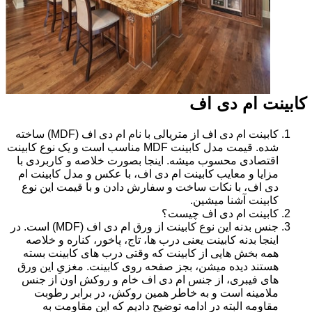
کابینت ام دی اف
کابینت ام دی اف از متریالی با نام ام دی اف (MDF) ساخته
شده. قیمت مدل کابینت MDF مناسب است و یک نوع کابینت
اقتصادی محسوب میشه. اینجا بصورت خلاصه و کاربردی با
مزایا و معایب کابینت ام دی اف، با عکس و مدل کابینت ام
دی اف، با نکات ساخت و سفارش دادن و با قیمت این نوع
کابینت آشنا میشین.
کابینت ام دی اف چیست؟
جنس بدنه این نوع کابینت از ورق ام دی اف (MDF) است. در
اینجا بدنه کابینت یعنی درب ها، تاج، پاخور، کناره و خلاصه
همه بخش هایی از کابینت که وقتی درب های کابینت بسته
هستند دیده میشن، بجز صفحه روی کابینت. مغزیِ این ورق
های فیبری، از جنس ام دی اف خام و روکش اون از جنس
ملامینه است و به خاطر همین روکش، در برابر رطوبت
مقاومه البته در ادامه توضیح دادیم که این مقاومت به