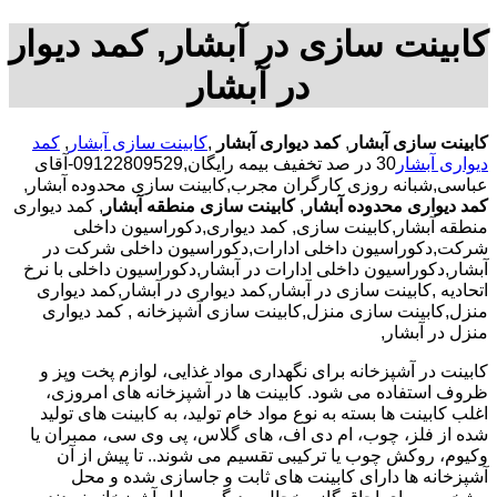
کابینت سازی در آبشار, کمد دیوار
در آبشار
کابینت سازی آبشار
,
کمد دیواری آبشار
,
کابینت سازی آبشار
,
کمد
دیواری آبشار
30 در صد تخفیف بیمه رایگان,09122809529-آقای
عباسی,شبانه روزی کارگران مجرب,کابینت سازی محدوده آبشار,
کمد دیواری محدوده آبشار
,
کابینت سازی منطقه آبشار
, کمد دیواری
منطقه آبشار,کابینت سازی, کمد دیواری,دکوراسیون داخلی
شرکت,دکوراسیون داخلی ادارات,دکوراسیون داخلی شرکت در
آبشار,دکوراسیون داخلی ادارات در آبشار,دکوراسیون داخلی با نرخ
اتحادیه ,کابینت سازی در آبشار,کمد دیواری در آبشار,کمد دیواری
منزل,کابینت سازی منزل,کابینت سازی آشپزخانه , کمد دیواری
منزل در آبشار,
کابینت در آشپزخانه برای نگهداری مواد غذایی، لوازم پخت وپز و
ظروف استفاده می شود. کابینت ها در آشپزخانه های امروزی،
اغلب کابینت ها بسته به نوع مواد خام تولید، به کابینت های تولید
شده از فلز، چوب، ام دی اف، های گلاس، پی وی سی، ممبران یا
وکیوم، روکش چوب یا ترکیبی تقسیم می شوند.. تا پیش از آن
آشپزخانه ها دارای کابینت های ثابت و جاسازی شده و محل