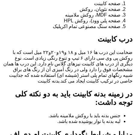
صفحه کابینت
صفحه نئوپان، روکش
صفحه MDF، روکش ملامینه
صفحه پلی وود)، روکش HPL
صفحه سنگ مصنوعی تمام اکریلیک
درب کابینت
ضخامت این درب ها ۱۶ میل و ۱۸ و١٩و٢٠و٢٢ میل است که با
روکش پی وی سی دارای ۶ تیپ و تنوع رنگی زیادی است. نوع
دیگری از درب های کابینت نیزهای گلاس نام دارد. این درب ها همان
مشخصات فوق را دارد ولی در رنگ آمیزی آن از رنگ های براق
شبیه رنگهای تمام پلی استر (شیشه ای) استفاده شده که جذابیت
خاصی در ترکیب کابینت ایجاد می کند.بدنه کابینت
در زمینه بدنه کابینت باید به دو نکته کلی
توجه داشت:
جنس بدنه باید با روکش ملامینه باشد.
لبه بدنه با نوار پوشیده شده باشد.
مزایا و شرایط نگهداری کابینت ام دی اف