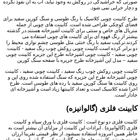
صورتی که خراشیدگی در روکش به وجود نیاید، آب به آن نفوذ نکرده
و دچار خرابی نمی شود.
طرح کابینت چوبی کلاسیک با رنگ طوسی و سنگ کورین سفید برای
فضای کوچکی طراحی شده است. کابینت های چوبی از جمله
متریال های خاص و سنتی برای کابینت آشپزخانه هستند.در گذشته
بیشتر از رنگ قهوه ای برای کابینت های چوبی استفاده می
کردند.ترکیب سفید با رنگ خنثی مثل طوسی چشم نوازی محیط را
دو برابر کرده است.کابینت چوبی روکش چوب رنگ سفید - کابینت
چوبی سفید - کابینت چوبی آشپزخانه طرح اپن جزیره کابینت چوبی
سفید – مدل اپن آشپزخانه طرح جزیره با صفحه سنگ کورین
کابینت چوبی روکش چوب رنگ سفید ، کابینت چوبی سفید ، کابینت
چوبی آشپزخانه طرح اپن جزیره که سنگ استفاده شده روی اپن و
روی کابینت ها سنگ کورین سفید با رده های طوسی است. طرح
اجرا شده کلاسیک است و تعداد کابینتها زیاد است و آشپزخانه ای
جادار است.
کابینت فلزی (گالوانیزه)
کابینت فلزی دو نوع است : کابینت فلزی با ورق سیاه و کابینت
فلزی (گالوانیزه) . ایرادات این کابینت از مزایای آن بیشتر است به
خاطر همین امروزه استفاده نمیشود. از نظر قیمتی تقریبا ارزان
قیمت هستند. کابینت های فلزی گالوانیزه کمی گرانتر از ورق سیاه