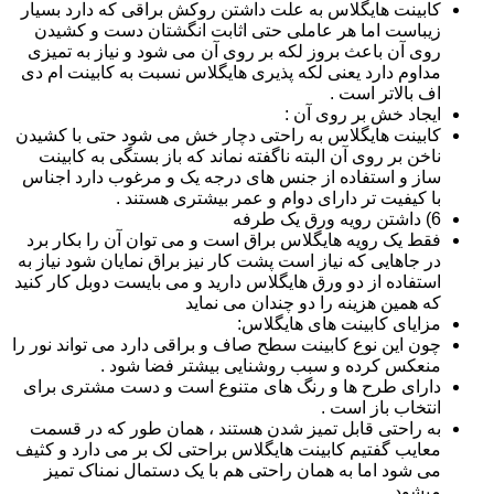
کابینت هایگلاس به علت داشتن روکش براقی که دارد بسیار
زیباست اما هر عاملی حتی اثابت انگشتان دست و کشیدن
روی آن باعث بروز لکه بر روی آن می شود و نیاز به تمیزی
مداوم دارد یعنی لکه پذیری هایگلاس نسبت به کابینت ام دی
اف بالاتر است .
ایجاد خش بر روی آن :
کابینت هایگلاس به راحتی دچار خش می شود حتی با کشیدن
ناخن بر روی آن البته ناگفته نماند که باز بستگی به کابینت
ساز و استفاده از جنس های درجه یک و مرغوب دارد اجناس
با کیفیت تر دارای دوام و عمر بیشتری هستند .
6) داشتن رویه ورق یک طرفه
فقط یک رویه هایگلاس براق است و می توان آن را بکار برد
در جاهایی که نیاز است پشت کار نیز براق نمایان شود نیاز به
استفاده از دو ورق هایگلاس دارید و می بایست دوبل کار کنید
که همین هزینه را دو چندان می نماید
مزایای کابینت های هایگلاس:
چون این نوع کابینت سطح صاف و براقی دارد می تواند نور را
منعکس کرده و سبب روشنایی بیشتر فضا شود .
دارای طرح ها و رنگ های متنوع است و دست مشتری برای
انتخاب باز است .
به راحتی قابل تمیز شدن هستند ، همان طور که در قسمت
معایب گفتیم کابینت هایگلاس براحتی لک بر می دارد و کثیف
می شود اما به همان راحتی هم با یک دستمال نمناک تمیز
میشود