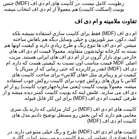
رطوبت، کامل نیست. در کابینت های ام دی اف (MDF) جنس
یونیت (اسکلت کابینت) هم معمولاً از ام دی اف انتخاب میشه.
تفاوت ملامینه و ام دی اف
ام دی اف (MDF) فقط برای کابینت سازی استفاده نمیشه بلکه
کمد، دکور، میز تلویزیون و خیلی وسایل دیگه هم باهاش ساخته
میشن. ام دی اف ها تنوع رنگ و طرح زیادی دارند و کیفیت اونها هم
بسته به کارخانه تولیدشون متفاوته. معمولاً قیمت ام دی اف های
خارجی توی بازار گرون تر از ام دی اف های ایرانی هستند. مزیت
اصلی MDF قیمت مناسب اون نسبت به کیفیتی هست که داره. ام
دی اف (MDF) انقدر پرکاربرده که حتی زمانی که از متریال با
کیفیت تر و زیباتری مثل «های گلاس» برای ساخت کابینت های
گلاس یا ورق های روکش چوب برای کابینت روکش چوب استفاده
میشه، معمولاً یونیت کابینت (یعنی سازه/چهارچوب کابینت) رو از ام
دی اف می سازند. علتش اینه که یونیت کابینت کمتر دیده میشه و از
طرفی کیفیت ام دی اف (MDF) برای این کار قابل قبوله.
کابینت های ام دی اف (MDF) در کنار مزایایی که دارند یک سری
معایبی هم دارند که این بخش رو مستقل توضیح دادیم.مدل های
کابینت ام دی اف (MDF)
کابینت های ام دی اف (MDF) طرح و رنگ خیلی متنوعی دارند. در
اینجا تعدادی از تصاویر این نوع کابینت رو می بینید. اما در گالری