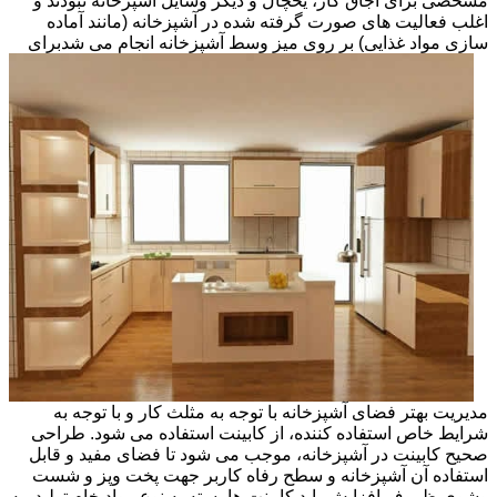
مشخصی برای اجاق گاز، یخچال و دیگر وسایل آشپزخانه نبودند و
اغلب فعالیت های صورت گرفته شده در آشپزخانه (مانند آماده
سازی مواد غذایی) بر روی میز وسط آشپزخانه انجام می شد
برای
مدیریت بهتر فضای آشپزخانه با توجه به مثلث کار و با توجه به
شرایط خاص استفاده کننده، از کابینت استفاده می شود. طراحی
صحیح کابینت در آشپزخانه، موجب می شود تا فضای مفید و قابل
استفاده آن آشپزخانه و سطح رفاه کاربر جهت پخت وپز و شست
وشوی ظروف افزایش یابد.کابینت ها بسته به نوع مواد خام تولید، به