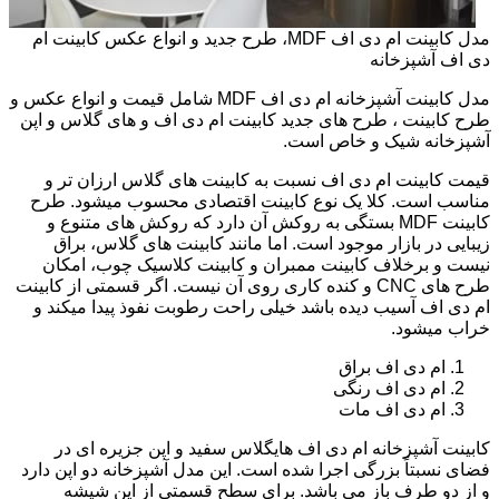
مدل کابینت ام دی اف MDF، طرح جدید و انواع عکس کابینت ام
دی اف آشپزخانه
مدل کابینت آشپزخانه ام دی اف MDF شامل قیمت و انواع عکس و
طرح کابینت ، طرح های جدید کابینت ام دی اف و های گلاس و اپن
آشپزخانه شیک و خاص است.
قیمت کابینت ام دی اف نسبت به کابینت های گلاس ارزان تر و
مناسب است. کلا یک نوع کابینت اقتصادی محسوب میشود. طرح
کابینت MDF بستگی به روکش آن دارد که روکش های متنوع و
زیبایی در بازار موجود است. اما مانند کابینت های گلاس، براق
نیست و برخلاف کابینت ممبران و کابینت کلاسیک چوب، امکان
طرح های CNC و کنده کاری روی آن نیست. اگر قسمتی از کابینت
ام دی اف آسیب دیده باشد خیلی راحت رطوبت نفوذ پیدا میکند و
خراب میشود.
ام دی اف براق
ام دی اف رنگی
ام دی اف مات
کابینت آشپزخانه ام دی اف هایگلاس سفید و اپن جزیره ای در
فضای نسبتاً بزرگی اجرا شده است. این مدل آشپزخانه دو اپن دارد
و از دو طرف باز می باشد. برای سطح قسمتی از اپن شیشه