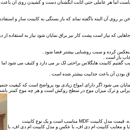
است اما هر عاملی حتی اثابت انگشتان دست و کشیدن روی آن باعث برو
بر روی آن البته ناگفته نماند که باز بستگی به کابینت ساز و استفاد
هایی که نیاز است پشت کار نیز براق نمایان شود نیاز به استفاده از د
 منعکس کرده و سبب روشنایی بیشتر فضا شود .
اب باز است .
 گفتیم کابینت هایگلاس براحتی لک بر می دارد و کثیف می شود اما ب
اق بودن آن باعث جذابیت بیشتر شده است .
ن نمایان می شود اگر دارای امواج زیادی بود پرواضح است که کیفیت ج
ای ایرانی و ترک میزان موج در سطح روکش است و هر چه موج کمتر ب
کابینت ام دی اف از متریالی با نام ام دی اف (MDF) ساخته شده. قیمت مدل کابینت MDF مناسب است و یک نوع کابینت
 و معایب کابینت ام دی اف، با عکس و مدل کابینت ام دی اف، با