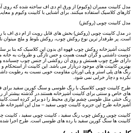
کارهای کلاسیک استفاده میکنند. برای آشنایی با کابینت وکیوم و معای
مدل کابینت چوبی (روکش)
در مدل کابینت چوبی (روکش) بخش های قابل رویت از ام دی اف با ر
است. پر طرفدار ترین نوع روکش چوب، روکش بلوط و ملچ میتوان نام 
کابینت آشپزخانه روکش چوب قهوه ای بدون اپن کلاسیک که بنا بر سل
دوست داشتنی و گران قیمت هست و حس تازگی و طروات به خانه می 
دارای طرح چوب هستش و روی آن روکشی از جنس چوب چسبانده و 
بهترین کابینت های موجود دربازار می باشد. این کابینت از استحکام 
رنگ های پلی استر و پلی اورتان مقاومت خوبی نسبت به رطوبت داشته
نکرده و دچار خرابی نمی شود.
طرح کابینت چوبی کلاسیک با رنگ طوسی و سنگ کورین سفید برای ف
های خاص و سنتی برای کابینت آشپزخانه هستند.در گذشته بیشتر از رن
رنگ خنثی مثل طوسی چشم نوازی محیط را دو برابر کرده است.کابین
آشپزخانه طرح اپن جزیره کابینت چوبی سفید – مدل اپن آشپزخانه ط
کابینت چوبی روکش چوب رنگ سفید ، کابینت چوبی سفید ، کابینت چو
کابینت ها سنگ کورین سفید با رده های طوسی است. طرح اجرا شده کل