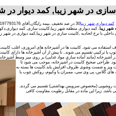
سازی در شهر زیبا, کمد دیوار در شه
کمد دیواری شهر زیبا
شهر زیبا
, کمد دیواری منطقه شهر زیبا,کابینت سازی, کمد دیواری,د
اخلی با نرخ اتحادیه ,کابینت سازی در شهر زیبا,کمد دیواری در شهر ز
استفاده می شود. کابینت ها در آشپزخانه های امروزی، اغلب کابینت ها 
یا ترکیبی تقسیم می شوند.. تا پیش از آن آشپزخانه ها دارای کابی
 آشپزخانه (مانند آماده سازی مواد غذایی) بر روی میز وسط آشپزخانه
 شود. طراحی صحیح کابینت در آشپزخانه، موجب می شود تا
ت وپز و شست وشوی ظروف افزایش یابد.کابینت ها بسته به
اف، های گلاس، پی وی سی، ممبران یا وکیوم، روکش چوب یا
کابینت روشویی (مخصوص سرویس بهداشتی) تقسیم می گردند.
ی باشد. زیرا این ماده در مقابل رطوبت مقاومت کافی