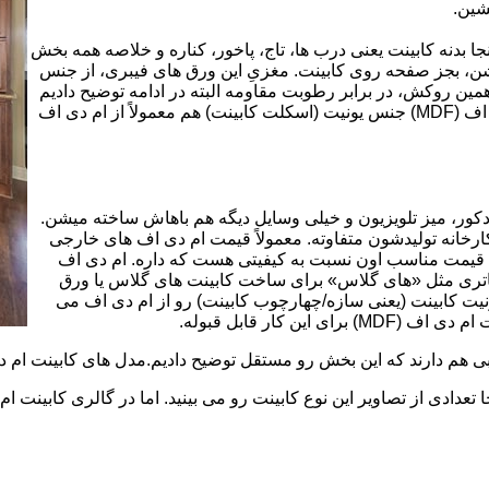
شین.
بینت از ورق ام دی اف (MDF) است. در اینجا بدنه کابینت یعنی درب ها، تاج، پاخور، کناره و خلاصه همه بخش
شن، بجز صفحه روی کابینت. مغزیِ این ورق های فیبری، از جنس
ن روکش، در برابر رطوبت مقاومه البته در ادامه توضیح دادیم
که این مقاومت به رطوبت، کامل نیست. در کابینت های ام دی اف (MDF) جنس یونیت (اسکلت کابینت) هم معمولاً از ام دی اف
ه کمد، دکور، میز تلویزیون و خیلی وسایل دیگه هم باهاش ساخته میشن.
کارخانه تولیدشون متفاوته. معمولاً قیمت ام دی اف های خارجی
توی بازار گرون تر از ام دی اف های ایرانی هستند. مزیت اصلی MDF قیمت مناسب اون نسبت به کیفیتی هست که داره. ام دی اف
 و زیباتری مثل «های گلاس» برای ساخت کابینت های گلاس یا ورق
ت کابینت (یعنی سازه/چهارچوب کابینت) رو از ام دی اف می
 کار قابل قبوله.