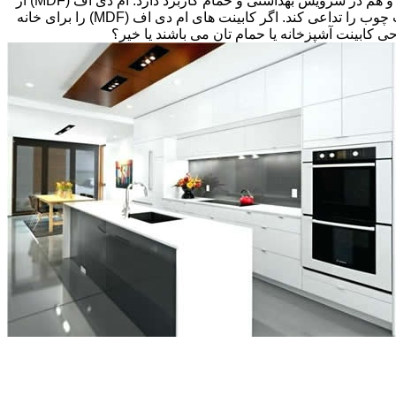
های قبلی، انتخاب های زیادی پیش رویتان قرار دارد. کابینت ام دی اف (MDF) اغلب گزینه مقرون به صرفه ای می باشد که هم در آشپزخانه و هم در سرویس بهداشتی و حمام کاربرد دارد. ام دی اف (MDF) از
تخته های فیبر با دانسیته متوسط و پوششی از لایه نازکی از وینیل(Thermofoil)، تشکیل شده است اما می تواند طوری طراحی شود که بافت چوب را تداعی کند. اگر کابینت های ام دی اف (MDF) را برای خانه
احی کابینت آشپزخانه یا حمام تان می باشند یا خیر؟