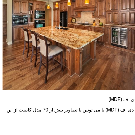
کابینت های ام دی اف (MDF) طرح و رنگ خیلی متنوعی دارند. در اینجا تعدادی از تصاویر این نوع کابینت رو می بینید. اما در گالری کابینت ام دی اف (MDF) با می تونین با تصاویر بیش از 70 مدل کابینت از این