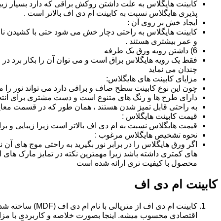
کابینت هایگلاس به علت داشتن روکش براقی که دارد بسیار زیب
پذیری هایگلاس نسبت به کابینت ام دی اف بالاتر است .
ایجاد خش بر روی آن :
کابینت هایگلاس به راحتی دچار خش می شود حتی با کشیدن ناخن 
و عمر بیشتری هستند .
6) داشتن رویه ورق یک طرفه
فقط یک رویه هایگلاس براق است و می توان آن را بکار برد در جا
چندان می نماید
مزایای کابینت های هایگلاس:
چون این نوع کابینت سطح صاف و براقی دارد می تواند نور را
دارای طرح ها و رنگ های متنوع است و دست مشتری برای انتخ
به راحتی قابل تمیز شدن هستند ، همان طور که در قسمت معایب
قیمت کابینت هایگلاس :
قیمت هایگلاس نسبت به ام دی اف بالاتر است زیرا زیبایی و بر
نحوه تشخیص هایگلاس مرغوب :
اگر ورق هایگلاس را در برابر نور بگیرید به راحتی موج های آ
های کمتری داشته باشد زیرا مهمترین نکته در تمایز مارک ه
محصول با کیفیت تری ارائه شده است
کابینت ام دی اف
اقتصادی محسوب میشه. اینجا بصورت خلاصه و کاربردی با مزایا