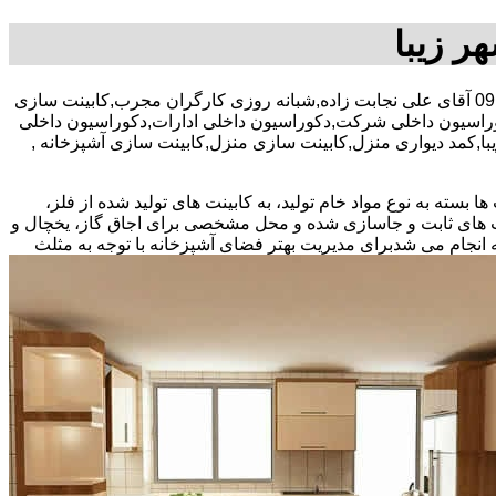
ر زیبا
30 در صد تخفیف .بیمه رایگان,آقای 09197793176 آقای علی نجابت زاده,شبانه روزی کارگران مجرب,کابینت سازی
کوراسیون داخلی شرکت,دکوراسیون داخلی ادارات,دکوراسیون داخلی
یبا,کمد دیواری منزل,کابینت سازی منزل,کابینت سازی آشپزخانه ,
بسته به نوع مواد خام تولید، به کابینت های تولید شده از فلز،
نت های ثابت و جاسازی شده و محل مشخصی برای اجاق گاز، یخچال و
 انجام می شد
برای مدیریت بهتر فضای آشپزخانه با توجه به مثلث