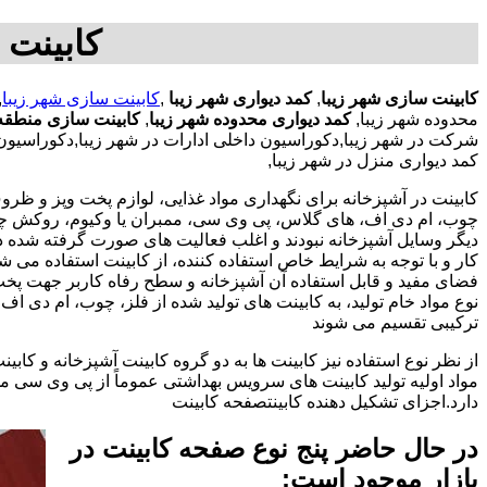
کابینت 
کابینت سازی شهر زیبا
,
کمد دیواری شهر زیبا
,
کابینت سازی شهر زیبا
,
محدوده شهر زیبا,
کمد دیواری محدوده شهر زیبا
,
کابینت سازی منطقه 
شرکت در شهر زیبا,دکوراسیون داخلی ادارات در شهر زیبا,دکوراسیون د
کمد دیواری منزل در شهر زیبا,
کابینت در آشپزخانه برای نگهداری مواد غذایی، لوازم پخت وپز و ظروف 
چوب، ام دی اف، های گلاس، پی وی سی، ممبران یا وکیوم، روکش چوب 
دیگر وسایل آشپزخانه نبودند و اغلب فعالیت های صورت گرفته شده در
کار و با توجه به شرایط خاص استفاده کننده، از کابینت استفاده می
فضای مفید و قابل استفاده آن آشپزخانه و سطح رفاه کاربر جهت پخ
نوع مواد خام تولید، به کابینت های تولید شده از فلز، چوب، ام دی 
ترکیبی تقسیم می شوند
از نظر نوع استفاده نیز کابینت ها به دو گروه کابینت آشپزخانه و 
مواد اولیه تولید کابینت های سرویس بهداشتی عموماً از پی وی سی م
دارد.اجزای تشکیل دهنده کابینتصفحه کابینت
در حال حاضر پنج نوع صفحه کابینت در
بازار موجود است: