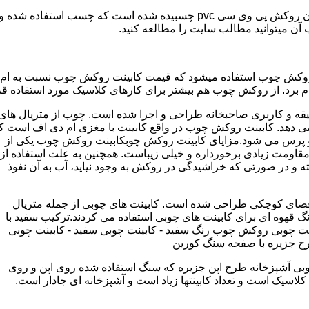
مدل کابینت ممبران (وکیوم) از ورق ام دی اف ساخته شده که روی آن روکش پی و
ب آن میتوانید مطالب سایت را مطالعه کنید.
وکش چوب استفاده میشود که قیمت کابینت روکش چوب نسبت به ام دی ا
برد. از روکش چوب هم بیشتر برای کارهای کلاسیک مورد استفاده قرا
یقه و کاربری صاحبخانه طراحی و اجرا شده است. چوب از متریال های
دهد. کابینت روکش چوب در واقع کابینت با مغزی ام دی اف است ک
پرس می شود.مزایای کابینت روکش چوبکابینت روکش چوب یکی از
و مقاومت زیادی برخورداره و خیلی زیباست. همچنین به علت استفاده از
 و در صورتی که خراشیدگی در روکش به وجود نیاید، آب به آن نفوذ
ضای کوچکی طراحی شده است. کابینت های چوبی از جمله متریال
گ قهوه ای برای کابینت های چوبی استفاده می کردند.ترکیب سفید با
ت چوبی روکش چوب رنگ سفید - کابینت چوبی سفید - کابینت چوبی
رح جزیره با صفحه سنگ کورین
بی آشپزخانه طرح اپن جزیره که سنگ استفاده شده روی اپن و روی
اسیک است و تعداد کابینتها زیاد است و آشپزخانه ای جادار است.