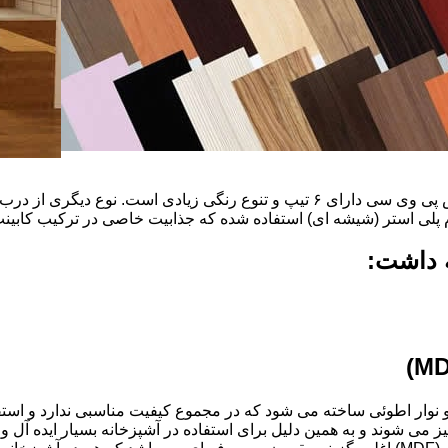
ضخامت این درب ها ۱۶ میل و ۱۸ و١٩و٢٠و٢٢ میل است که با روکش پی وی سی دارای ۶ ت
م پلی استر (شیشه ای) استفاده شده که جذابیت خاصی در ترکیب کابینت 
ه داشت:
ذ و نوار اطوئی ساخته می شود که در مجموع کیفیت مناسبی ندارد و استف
انتخاب شود.کابینت های آشپزخانه MDF به آسانی تمیز می شوند و به همین دلیل برای استفاده در آ