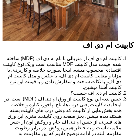
کابینت ام دی اف
کابینت ام دی اف از متریالی با نام ام دی اف (MDF) ساخته
شده. قیمت مدل کابینت MDF مناسب است و یک نوع کابینت
اقتصادی محسوب میشه. اینجا بصورت خلاصه و کاربردی با
مزایا و معایب کابینت ام دی اف، با عکس و مدل کابینت ام
دی اف، با نکات ساخت و سفارش دادن و با قیمت این نوع
کابینت آشنا میشین.
کابینت ام دی اف چیست؟
جنس بدنه این نوع کابینت از ورق ام دی اف (MDF) است. در
اینجا بدنه کابینت یعنی درب ها، تاج، پاخور، کناره و خلاصه
همه بخش هایی از کابینت که وقتی درب های کابینت بسته
هستند دیده میشن، بجز صفحه روی کابینت. مغزیِ این ورق
های فیبری، از جنس ام دی اف خام و روکش اون از جنس
ملامینه است و به خاطر همین روکش، در برابر رطوبت
مقاومه البته در ادامه توضیح دادیم که این مقاومت به