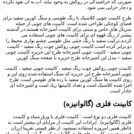
صورتی که خراشیدگی در روکش به وجود نیاید، آب به آن نفوذ نکرده
و دچار خرابی نمی شود.
طرح کابینت چوبی کلاسیک با رنگ طوسی و سنگ کورین سفید برای
فضای کوچکی طراحی شده است. کابینت های چوبی از جمله
متریال های خاص و سنتی برای کابینت آشپزخانه هستند.در گذشته
بیشتر از رنگ قهوه ای برای کابینت های چوبی استفاده می
کردند.ترکیب سفید با رنگ خنثی مثل طوسی چشم نوازی محیط را
دو برابر کرده است.کابینت چوبی روکش چوب رنگ سفید - کابینت
چوبی سفید - کابینت چوبی آشپزخانه طرح اپن جزیره کابینت چوبی
سفید – مدل اپن آشپزخانه طرح جزیره با صفحه سنگ کورین
کابینت چوبی روکش چوب رنگ سفید ، کابینت چوبی سفید ، کابینت
چوبی آشپزخانه طرح اپن جزیره که سنگ استفاده شده روی اپن و
روی کابینت ها سنگ کورین سفید با رده های طوسی است. طرح
اجرا شده کلاسیک است و تعداد کابینتها زیاد است و آشپزخانه ای
جادار است.
کابینت فلزی (گالوانیزه)
کابینت فلزی دو نوع است : کابینت فلزی با ورق سیاه و کابینت
فلزی (گالوانیزه) . ایرادات این کابینت از مزایای آن بیشتر است به
خاطر همین امروزه استفاده نمیشود. از نظر قیمتی تقریبا ارزان
قیمت هستند. کابینت های فلزی گالوانیزه کمی گرانتر از ورق سیاه