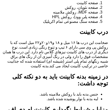
صفحه کابینت
صفحه نئوپان، روکش
صفحه MDF، روکش ملامینه
صفحه پلی وود)، روکش HPL
صفحه سنگ مصنوعی تمام اکریلیک
درب کابینت
ضخامت این درب ها ۱۶ میل و ۱۸ و١٩و٢٠و٢٢ میل است که با
روکش پی وی سی دارای ۶ تیپ و تنوع رنگی زیادی است. نوع
دیگری از درب های کابینت نیزهای گلاس نام دارد. این درب ها همان
مشخصات فوق را دارد ولی در رنگ آمیزی آن از رنگ های براق
شبیه رنگهای تمام پلی استر (شیشه ای) استفاده شده که جذابیت
خاصی در ترکیب کابینت ایجاد می کند.بدنه کابینت
در زمینه بدنه کابینت باید به دو نکته کلی
توجه داشت:
جنس بدنه باید با روکش ملامینه باشد.
لبه بدنه با نوار پوشیده شده باشد.
مزایا و شرایط نگهداری کابینت ام دی اف