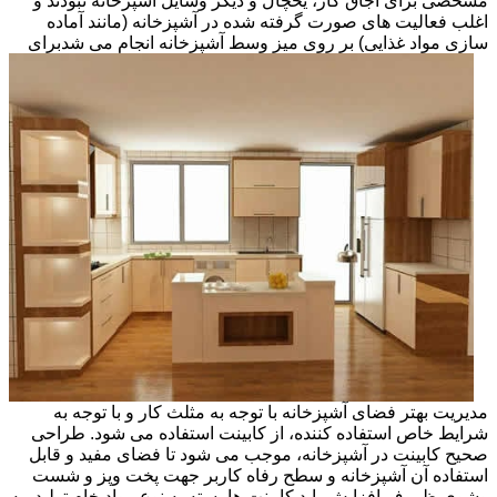
مشخصی برای اجاق گاز، یخچال و دیگر وسایل آشپزخانه نبودند و
اغلب فعالیت های صورت گرفته شده در آشپزخانه (مانند آماده
سازی مواد غذایی) بر روی میز وسط آشپزخانه انجام می شد
برای
مدیریت بهتر فضای آشپزخانه با توجه به مثلث کار و با توجه به
شرایط خاص استفاده کننده، از کابینت استفاده می شود. طراحی
صحیح کابینت در آشپزخانه، موجب می شود تا فضای مفید و قابل
استفاده آن آشپزخانه و سطح رفاه کاربر جهت پخت وپز و شست
وشوی ظروف افزایش یابد.کابینت ها بسته به نوع مواد خام تولید، به