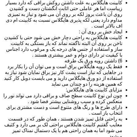
کابینت هایگلاس به علت داشتن روکش براقی که دارد بسیار
زیباست اما هر عاملی حتی اثابت انگشتان دست و کشیدن
روی آن باعث بروز لکه بر روی آن می شود و نیاز به تمیزی
مداوم دارد یعنی لکه پذیری هایگلاس نسبت به کابینت ام دی
اف بالاتر است .
ایجاد خش بر روی آن :
کابینت هایگلاس به راحتی دچار خش می شود حتی با کشیدن
ناخن بر روی آن البته ناگفته نماند که باز بستگی به کابینت
ساز و استفاده از جنس های درجه یک و مرغوب دارد اجناس
با کیفیت تر دارای دوام و عمر بیشتری هستند .
6) داشتن رویه ورق یک طرفه
فقط یک رویه هایگلاس براق است و می توان آن را بکار برد
در جاهایی که نیاز است پشت کار نیز براق نمایان شود نیاز به
استفاده از دو ورق هایگلاس دارید و می بایست دوبل کار کنید
که همین هزینه را دو چندان می نماید
مزایای کابینت های هایگلاس:
چون این نوع کابینت سطح صاف و براقی دارد می تواند نور را
منعکس کرده و سبب روشنایی بیشتر فضا شود .
دارای طرح ها و رنگ های متنوع است و دست مشتری برای
انتخاب باز است .
به راحتی قابل تمیز شدن هستند ، همان طور که در قسمت
معایب گفتیم کابینت هایگلاس براحتی لک بر می دارد و کثیف
می شود اما به همان راحتی هم با یک دستمال نمناک تمیز
میشود