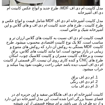
مدل کابینت ام دی اف MDF، طرح جدید و انواع عکس کابینت ام
دی اف آشپزخانه
مدل کابینت آشپزخانه ام دی اف MDF شامل قیمت و انواع عکس و
طرح کابینت ، طرح های جدید کابینت ام دی اف و های گلاس و اپن
آشپزخانه شیک و خاص است.
قیمت کابینت ام دی اف نسبت به کابینت های گلاس ارزان تر و
مناسب است. کلا یک نوع کابینت اقتصادی محسوب میشود. طرح
کابینت MDF بستگی به روکش آن دارد که روکش های متنوع و
زیبایی در بازار موجود است. اما مانند کابینت های گلاس، براق
نیست و برخلاف کابینت ممبران و کابینت کلاسیک چوب، امکان
طرح های CNC و کنده کاری روی آن نیست. اگر قسمتی از کابینت
ام دی اف آسیب دیده باشد خیلی راحت رطوبت نفوذ پیدا میکند و
خراب میشود.
ام دی اف براق
ام دی اف رنگی
ام دی اف مات
کابینت آشپزخانه ام دی اف هایگلاس سفید و اپن جزیره ای در
فضای نسبتاً بزرگی اجرا شده است. این مدل آشپزخانه دو اپن دارد
و از دو طرف باز می باشد. برای سطح قسمتی از اپن شیشه