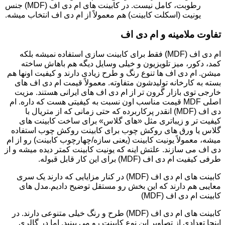
رطوبت، کامل نیست. در کابینت های ام دی اف (MDF) جنس
یونیت (اسکلت کابینت) هم معمولاً از ام دی اف انتخاب میشه.
تفاوت ملامینه و ام دی اف
ام دی اف (MDF) فقط برای کابینت سازی استفاده نمیشه بلکه
کمد، دکور، میز تلویزیون و خیلی وسایل دیگه هم باهاش ساخته
میشن. ام دی اف ها تنوع رنگ و طرح زیادی دارند و کیفیت اونها هم
بسته به کارخانه تولیدشون متفاوته. معمولاً قیمت ام دی اف های
خارجی توی بازار گرون تر از ام دی اف های ایرانی هستند. مزیت
اصلی MDF قیمت مناسب اون نسبت به کیفیتی هست که داره. ام
دی اف (MDF) انقدر پرکاربرده که حتی زمانی که از متریال با
کیفیت تر و زیباتری مثل «های گلاس» برای ساخت کابینت های
گلاس یا ورق های روکش چوب برای کابینت روکش چوب استفاده
میشه، معمولاً یونیت کابینت (یعنی سازه/چهارچوب کابینت) رو از ام
دی اف می سازند. علتش اینه که یونیت کابینت کمتر دیده میشه و از
طرفی کیفیت ام دی اف (MDF) برای این کار قابل قبوله.
کابینت های ام دی اف (MDF) در کنار مزایایی که دارند یک سری
معایبی هم دارند که این بخش رو مستقل توضیح دادیم.مدل های
کابینت ام دی اف (MDF)
کابینت های ام دی اف (MDF) طرح و رنگ خیلی متنوعی دارند. در
اینجا تعدادی از تصاویر این نوع کابینت رو می بینید. اما در گالری