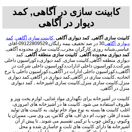
کابینت سازی در آگاهی, کمد
دیوار در آگاهی
کابینت سازی آگاهی
,
کمد دیواری آگاهی
,
کابینت سازی آگاهی
,
کمد
دیواری آگاهی
30 در صد تخفیف بیمه رایگان,09122809529-آقای
عباسی,شبانه روزی کارگران مجرب,کابینت سازی محدوده آگاهی,
کمد دیواری محدوده آگاهی
,
کابینت سازی منطقه آگاهی
, کمد
دیواری منطقه آگاهی,کابینت سازی, کمد دیواری,دکوراسیون داخلی
شرکت,دکوراسیون داخلی ادارات,دکوراسیون داخلی شرکت در
آگاهی,دکوراسیون داخلی ادارات در آگاهی,دکوراسیون داخلی با نرخ
اتحادیه ,کابینت سازی در آگاهی,کمد دیواری در آگاهی,کمد دیواری
منزل,کابینت سازی منزل,کابینت سازی آشپزخانه , کمد دیواری
منزل در آگاهی,
کابینت در آشپزخانه برای نگهداری مواد غذایی، لوازم پخت وپز و
ظروف استفاده می شود. کابینت ها در آشپزخانه های امروزی،
اغلب کابینت ها بسته به نوع مواد خام تولید، به کابینت های تولید
شده از فلز، چوب، ام دی اف، های گلاس، پی وی سی، ممبران یا
وکیوم، روکش چوب یا ترکیبی تقسیم می شوند.. تا پیش از آن
آشپزخانه ها دارای کابینت های ثابت و جاسازی شده و محل