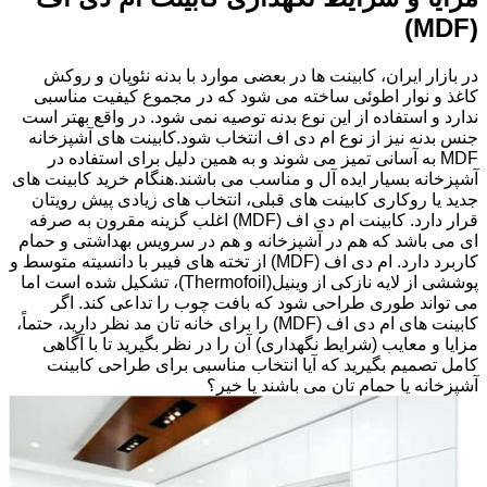
(MDF)
در بازار ایران، کابینت ها در بعضی موارد با بدنه نئوپان و روکش
کاغذ و نوار اطوئی ساخته می شود که در مجموع کیفیت مناسبی
ندارد و استفاده از این نوع بدنه توصیه نمی شود. در واقع بهتر است
جنس بدنه نیز از نوع ام دی اف انتخاب شود.کابینت های آشپزخانه
MDF به آسانی تمیز می شوند و به همین دلیل برای استفاده در
آشپزخانه بسیار ایده آل و مناسب می باشند.هنگام خرید کابینت های
جدید یا روکاری کابینت های قبلی، انتخاب های زیادی پیش رویتان
قرار دارد. کابینت ام دی اف (MDF) اغلب گزینه مقرون به صرفه
ای می باشد که هم در آشپزخانه و هم در سرویس بهداشتی و حمام
کاربرد دارد. ام دی اف (MDF) از تخته های فیبر با دانسیته متوسط و
پوششی از لایه نازکی از وینیل(Thermofoil)، تشکیل شده است اما
می تواند طوری طراحی شود که بافت چوب را تداعی کند. اگر
کابینت های ام دی اف (MDF) را برای خانه تان مد نظر دارید، حتماً،
مزایا و معایب (شرایط نگهداری) آن را در نظر بگیرید تا با آگاهی
کامل تصمیم بگیرید که آیا انتخاب مناسبی برای طراحی کابینت
آشپزخانه یا حمام تان می باشند یا خیر؟