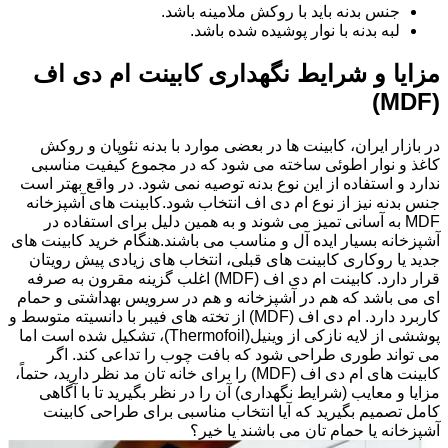
جنس بدنه باید با روکش ملامینه باشد.
لبه بدنه با نوار پوشیده شده باشد.
مزایا و شرایط نگهداری کابینت ام دی اف
(MDF)
در بازار ایران، کابینت ها در بعضی موارد با بدنه نئوپان و روکش
کاغذ و نوار اطوئی ساخته می شود که در مجموع کیفیت مناسبی
ندارد و استفاده از این نوع بدنه توصیه نمی شود. در واقع بهتر است
جنس بدنه نیز از نوع ام دی اف انتخاب شود.کابینت های آشپزخانه
MDF به آسانی تمیز می شوند و به همین دلیل برای استفاده در
آشپزخانه بسیار ایده آل و مناسب می باشند.هنگام خرید کابینت های
جدید یا روکاری کابینت های قبلی، انتخاب های زیادی پیش رویتان
قرار دارد. کابینت ام دی اف (MDF) اغلب گزینه مقرون به صرفه
ای می باشد که هم در آشپزخانه و هم در سرویس بهداشتی و حمام
کاربرد دارد. ام دی اف (MDF) از تخته های فیبر با دانسیته متوسط و
پوششی از لایه نازکی از وینیل(Thermofoil)، تشکیل شده است اما
می تواند طوری طراحی شود که بافت چوب را تداعی کند. اگر
کابینت های ام دی اف (MDF) را برای خانه تان مد نظر دارید، حتماً،
مزایا و معایب (شرایط نگهداری) آن را در نظر بگیرید تا با آگاهی
کامل تصمیم بگیرید که آیا انتخاب مناسبی برای طراحی کابینت
آشپزخانه یا حمام تان می باشند یا خیر؟