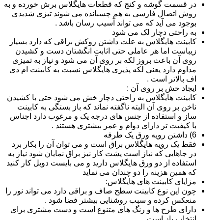
در قسمت گوشه و کنج که قطعات هایگلاس برش خورده و به
روش اتصال فارسی به هم چسبانده می شوند تیزی شدیدی
بوجود می آید که می تواند آسیب رسان باشد .
به راحتی دچار لک می شود
کابینت هایگلاس به علت داشتن روکش براقی که دارد بسیار
زیباست اما هر عاملی حتی اثابت انگشتان دست و کشیدن
روی آن باعث بروز لکه بر روی آن می شود و نیاز به تمیزی
مداوم دارد یعنی لکه پذیری هایگلاس نسبت به کابینت ام دی
اف بالاتر است .
ایجاد خش بر روی آن :
کابینت هایگلاس به راحتی دچار خش می شود حتی با کشیدن
ناخن بر روی آن البته ناگفته نماند که باز بستگی به کابینت
ساز و استفاده از جنس های درجه یک و مرغوب دارد اجناس
با کیفیت تر دارای دوام و عمر بیشتری هستند .
6) داشتن رویه ورق یک طرفه
فقط یک رویه هایگلاس براق است و می توان آن را بکار برد
در جاهایی که نیاز است پشت کار نیز براق نمایان شود نیاز به
استفاده از دو ورق هایگلاس دارید و می بایست دوبل کار کنید
که همین هزینه را دو چندان می نماید
مزایای کابینت های هایگلاس:
چون این نوع کابینت سطح صاف و براقی دارد می تواند نور را
منعکس کرده و سبب روشنایی بیشتر فضا شود .
دارای طرح ها و رنگ های متنوع است و دست مشتری برای
انتخاب باز است .