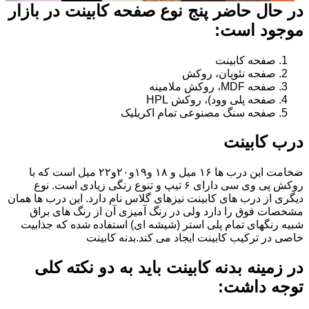
در حال حاضر پنج نوع صفحه کابینت در بازار
موجود است:
صفحه کابینت
صفحه نئوپان، روکش
صفحه MDF، روکش ملامینه
صفحه پلی وود)، روکش HPL
صفحه سنگ مصنوعی تمام اکریلیک
درب کابینت
ضخامت این درب ها ۱۶ میل و ۱۸ و١٩و٢٠و٢٢ میل است که با
روکش پی وی سی دارای ۶ تیپ و تنوع رنگی زیادی است. نوع
دیگری از درب های کابینت نیزهای گلاس نام دارد. این درب ها همان
مشخصات فوق را دارد ولی در رنگ آمیزی آن از رنگ های براق
شبیه رنگهای تمام پلی استر (شیشه ای) استفاده شده که جذابیت
خاصی در ترکیب کابینت ایجاد می کند.بدنه کابینت
در زمینه بدنه کابینت باید به دو نکته کلی
توجه داشت: