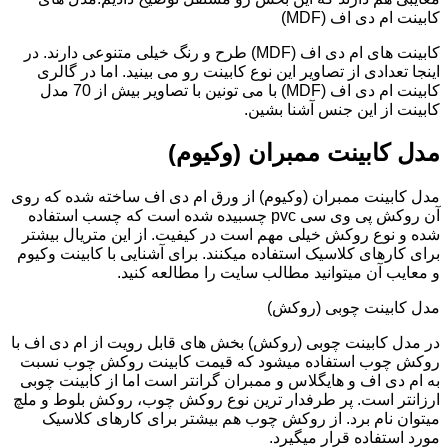
کابینت ام دی اف (MDF)
کابینت های ام دی اف (MDF) طرح و رنگ خیلی متنوعی دارند. در
اینجا تعدادی از تصاویر این نوع کابینت رو می بینید. اما در گالری
کابینت ام دی اف (MDF) با می تونین با تصاویر بیش از 70 مدل
کابینت از این جنس آشنا بشین.
مدل کابینت ممبران (وکیوم)
مدل کابینت ممبران (وکیوم) از ورق ام دی اف ساخته شده که روی
آن روکش پی وی سی pvc چسبیده شده است که چسب استفاده
شده و نوع روکش خیلی مهم است در کیفیت. از این متریال بیشتر
برای کارهای کلاسیک استفاده میکنند. برای آشنایی با کابینت وکیوم
و معایب آن میتوانید مطالب سایت را مطالعه کنید.
مدل کابینت چوبی (روکش)
در مدل کابینت چوبی (روکش) بخش های قابل رویت از ام دی اف با
روکش چوب استفاده میشود که قیمت کابینت روکش چوب نسبت
به ام دی اف و هایگلاس و ممبران گرانتر است اما از کابینت چوبی
ارزانتر است. پر طرفدار ترین نوع روکش چوب، روکش بلوط و ملچ
میتوان نام برد. از روکش چوب هم بیشتر برای کارهای کلاسیک
مورد استفاده قرار میگیرد.