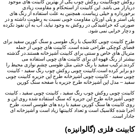
روکش چوبکابینت روکش چوب یکی از بهترین کابینت های موجود
دربازار می باشد. این کابینت از استحکام و مقاومت زیادی
برخورداره و خیلی زیباست. همچنین به علت استفاده از رنگ های
پلی استر و پلی اورتان مقاومت خوبی نسبت به رطوبت داشته و در
صورتی که خراشیدگی در روکش به وجود نیاید، آب به آن نفوذ نکرده
و دچار خرابی نمی شود.
طرح کابینت چوبی کلاسیک با رنگ طوسی و سنگ کورین سفید برای
فضای کوچکی طراحی شده است. کابینت های چوبی از جمله
متریال های خاص و سنتی برای کابینت آشپزخانه هستند.در گذشته
بیشتر از رنگ قهوه ای برای کابینت های چوبی استفاده می
کردند.ترکیب سفید با رنگ خنثی مثل طوسی چشم نوازی محیط را
دو برابر کرده است.کابینت چوبی روکش چوب رنگ سفید - کابینت
چوبی سفید - کابینت چوبی آشپزخانه طرح اپن جزیره کابینت چوبی
سفید – مدل اپن آشپزخانه طرح جزیره با صفحه سنگ کورین
کابینت چوبی روکش چوب رنگ سفید ، کابینت چوبی سفید ، کابینت
چوبی آشپزخانه طرح اپن جزیره که سنگ استفاده شده روی اپن و
روی کابینت ها سنگ کورین سفید با رده های طوسی است. طرح
اجرا شده کلاسیک است و تعداد کابینتها زیاد است و آشپزخانه ای
جادار است.
کابینت فلزی (گالوانیزه)