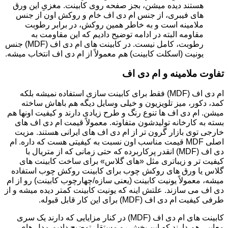
هستند دیده میشن، بجز صفحه روی کابینت. مغزیِ این ورق
های فیبری، از جنس ام دی اف خام و روکش اون از جنس
ملامینه است و به خاطر همین روکش، در برابر رطوبت
مقاومه البته در ادامه توضیح دادیم که این مقاومت به
رطوبت، کامل نیست. در کابینت های ام دی اف (MDF) جنس
یونیت (اسکلت کابینت) هم معمولاً از ام دی اف انتخاب میشه.
تفاوت ملامینه و ام دی اف
ام دی اف (MDF) فقط برای کابینت سازی استفاده نمیشه بلکه
کمد، دکور، میز تلویزیون و خیلی وسایل دیگه هم باهاش ساخته
میشن. ام دی اف ها تنوع رنگ و طرح زیادی دارند و کیفیت اونها هم
بسته به کارخانه تولیدشون متفاوته. معمولاً قیمت ام دی اف های
خارجی توی بازار گرون تر از ام دی اف های ایرانی هستند. مزیت
اصلی MDF قیمت مناسب اون نسبت به کیفیتی هست که داره. ام
دی اف (MDF) انقدر پرکاربرده که حتی زمانی که از متریال با
کیفیت تر و زیباتری مثل «های گلاس» برای ساخت کابینت های
گلاس یا ورق های روکش چوب برای کابینت روکش چوب استفاده
میشه، معمولاً یونیت کابینت (یعنی سازه/چهارچوب کابینت) رو از ام
دی اف می سازند. علتش اینه که یونیت کابینت کمتر دیده میشه و از
طرفی کیفیت ام دی اف (MDF) برای این کار قابل قبوله.
کابینت های ام دی اف (MDF) در کنار مزایایی که دارند یک سری
معایبی هم دارند که این بخش رو مستقل توضیح دادیم.مدل های