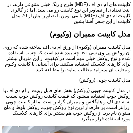
کابینت های ام دی اف (MDF) طرح و رنگ خیلی متنوعی دارند. در
اینجا تعدادی از تصاویر این نوع کابینت رو می بینید. اما در گالری
کابینت ام دی اف (MDF) با می تونین با تصاویر بیش از 70 مدل
کابینت از این جنس آشنا بشین.
مدل کابینت ممبران (وکیوم)
مدل کابینت ممبران (وکیوم) از ورق ام دی اف ساخته شده که روی
آن روکش پی وی سی pvc چسبیده شده است که چسب استفاده
شده و نوع روکش خیلی مهم است در کیفیت. از این متریال بیشتر
برای کارهای کلاسیک استفاده میکنند. برای آشنایی با کابینت وکیوم
و معایب آن میتوانید مطالب سایت را مطالعه کنید.
مدل کابینت چوبی (روکش)
در مدل کابینت چوبی (روکش) بخش های قابل رویت از ام دی اف با
روکش چوب استفاده میشود که قیمت کابینت روکش چوب نسبت
به ام دی اف و هایگلاس و ممبران گرانتر است اما از کابینت چوبی
ارزانتر است. پر طرفدار ترین نوع روکش چوب، روکش بلوط و ملچ
میتوان نام برد. از روکش چوب هم بیشتر برای کارهای کلاسیک
مورد استفاده قرار میگیرد.