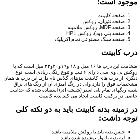
موجود است:
صفحه کابینت
صفحه نئوپان، روکش
صفحه MDF، روکش ملامینه
صفحه پلی وود)، روکش HPL
صفحه سنگ مصنوعی تمام اکریلیک
درب کابینت
ضخامت این درب ها ۱۶ میل و ۱۸ و١٩و٢٠و٢٢ میل است که با
روکش پی وی سی دارای ۶ تیپ و تنوع رنگی زیادی است. نوع
دیگری از درب های کابینت نیزهای گلاس نام دارد. این درب ها همان
مشخصات فوق را دارد ولی در رنگ آمیزی آن از رنگ های براق
شبیه رنگهای تمام پلی استر (شیشه ای) استفاده شده که جذابیت
خاصی در ترکیب کابینت ایجاد می کند.بدنه کابینت
در زمینه بدنه کابینت باید به دو نکته کلی
توجه داشت:
جنس بدنه باید با روکش ملامینه باشد.
لبه بدنه با نوار پوشیده شده باشد.