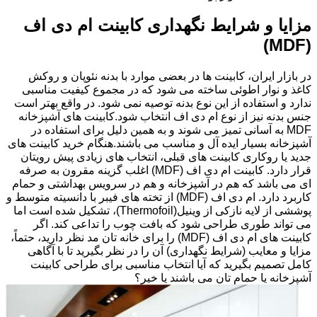
مزایا و شرایط نگهداری کابینت ام دی اف
(MDF)
در بازار ایران، کابینت ها در بعضی موارد با بدنه نئوپان و روکش
کاغذ و نوار اطوئی ساخته می شود که در مجموع کیفیت مناسبی
ندارد و استفاده از این نوع بدنه توصیه نمی شود. در واقع بهتر است
جنس بدنه نیز از نوع ام دی اف انتخاب شود.کابینت های آشپزخانه
MDF به آسانی تمیز می شوند و به همین دلیل برای استفاده در
آشپزخانه بسیار ایده آل و مناسب می باشند.هنگام خرید کابینت های
جدید یا روکاری کابینت های قبلی، انتخاب های زیادی پیش رویتان
قرار دارد. کابینت ام دی اف (MDF) اغلب گزینه مقرون به صرفه
ای می باشد که هم در آشپزخانه و هم در سرویس بهداشتی و حمام
کاربرد دارد. ام دی اف (MDF) از تخته های فیبر با دانسیته متوسط و
پوششی از لایه نازکی از وینیل(Thermofoil)، تشکیل شده است اما
می تواند طوری طراحی شود که بافت چوب را تداعی کند. اگر
کابینت های ام دی اف (MDF) را برای خانه تان مد نظر دارید، حتماً،
مزایا و معایب (شرایط نگهداری) آن را در نظر بگیرید تا با آگاهی
کامل تصمیم بگیرید که آیا انتخاب مناسبی برای طراحی کابینت
آشپزخانه یا حمام تان می باشند یا خیر؟