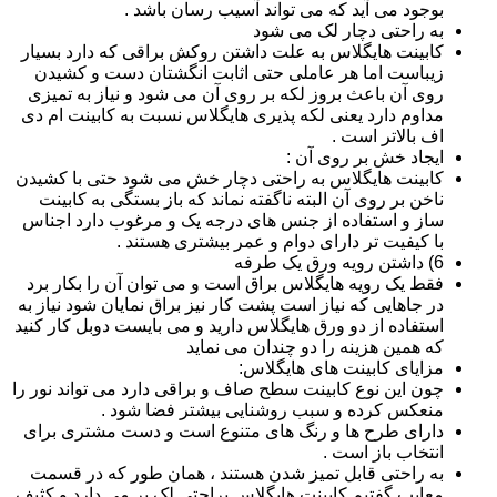
بوجود می آید که می تواند آسیب رسان باشد .
به راحتی دچار لک می شود
کابینت هایگلاس به علت داشتن روکش براقی که دارد بسیار
زیباست اما هر عاملی حتی اثابت انگشتان دست و کشیدن
روی آن باعث بروز لکه بر روی آن می شود و نیاز به تمیزی
مداوم دارد یعنی لکه پذیری هایگلاس نسبت به کابینت ام دی
اف بالاتر است .
ایجاد خش بر روی آن :
کابینت هایگلاس به راحتی دچار خش می شود حتی با کشیدن
ناخن بر روی آن البته ناگفته نماند که باز بستگی به کابینت
ساز و استفاده از جنس های درجه یک و مرغوب دارد اجناس
با کیفیت تر دارای دوام و عمر بیشتری هستند .
6) داشتن رویه ورق یک طرفه
فقط یک رویه هایگلاس براق است و می توان آن را بکار برد
در جاهایی که نیاز است پشت کار نیز براق نمایان شود نیاز به
استفاده از دو ورق هایگلاس دارید و می بایست دوبل کار کنید
که همین هزینه را دو چندان می نماید
مزایای کابینت های هایگلاس:
چون این نوع کابینت سطح صاف و براقی دارد می تواند نور را
منعکس کرده و سبب روشنایی بیشتر فضا شود .
دارای طرح ها و رنگ های متنوع است و دست مشتری برای
انتخاب باز است .
به راحتی قابل تمیز شدن هستند ، همان طور که در قسمت
معایب گفتیم کابینت هایگلاس براحتی لک بر می دارد و کثیف