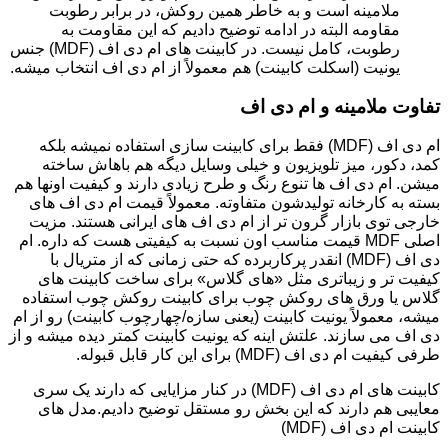
ملامینه است و به خاطر همین روکش، در برابر رطوبت
مقاومه البته در ادامه توضیح دادیم که این مقاومت به
رطوبت، کامل نیست. در کابینت های ام دی اف (MDF) جنس
یونیت (اسکلت کابینت) هم معمولاً از ام دی اف انتخاب میشه.
تفاوت ملامینه و ام دی اف
ام دی اف (MDF) فقط برای کابینت سازی استفاده نمیشه بلکه
کمد، دکور، میز تلویزیون و خیلی وسایل دیگه هم باهاش ساخته
میشن. ام دی اف ها تنوع رنگ و طرح زیادی دارند و کیفیت اونها هم
بسته به کارخانه تولیدشون متفاوته. معمولاً قیمت ام دی اف های
خارجی توی بازار گرون تر از ام دی اف های ایرانی هستند. مزیت
اصلی MDF قیمت مناسب اون نسبت به کیفیتی هست که داره. ام
دی اف (MDF) انقدر پرکاربرده که حتی زمانی که از متریال با
کیفیت تر و زیباتری مثل «های گلاس» برای ساخت کابینت های
گلاس یا ورق های روکش چوب برای کابینت روکش چوب استفاده
میشه، معمولاً یونیت کابینت (یعنی سازه/چهارچوب کابینت) رو از ام
دی اف می سازند. علتش اینه که یونیت کابینت کمتر دیده میشه و از
طرفی کیفیت ام دی اف (MDF) برای این کار قابل قبوله.
کابینت های ام دی اف (MDF) در کنار مزایایی که دارند یک سری
معایبی هم دارند که این بخش رو مستقل توضیح دادیم.مدل های
کابینت ام دی اف (MDF)