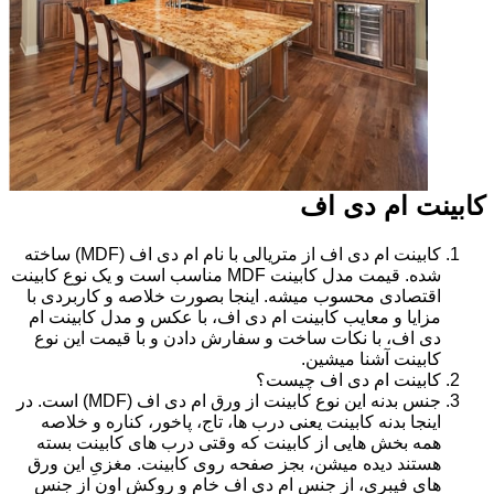
کابینت ام دی اف
کابینت ام دی اف از متریالی با نام ام دی اف (MDF) ساخته
شده. قیمت مدل کابینت MDF مناسب است و یک نوع کابینت
اقتصادی محسوب میشه. اینجا بصورت خلاصه و کاربردی با
مزایا و معایب کابینت ام دی اف، با عکس و مدل کابینت ام
دی اف، با نکات ساخت و سفارش دادن و با قیمت این نوع
کابینت آشنا میشین.
کابینت ام دی اف چیست؟
جنس بدنه این نوع کابینت از ورق ام دی اف (MDF) است. در
اینجا بدنه کابینت یعنی درب ها، تاج، پاخور، کناره و خلاصه
همه بخش هایی از کابینت که وقتی درب های کابینت بسته
هستند دیده میشن، بجز صفحه روی کابینت. مغزیِ این ورق
های فیبری، از جنس ام دی اف خام و روکش اون از جنس