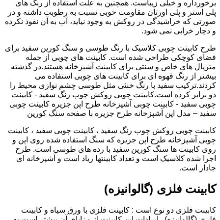
برخورداره و خیلی زیباست. همچنین به علت استفاده از رنگ های
پلی استر و پلی اورتان مقاومت خوبی نسبت به رطوبت داشته و در
صورتی که خراشیدگی در روکش به وجود نیاید، آب به آن نفوذ نکرده
و دچار خرابی نمی شود.
طرح کابینت چوبی کلاسیک با رنگ طوسی و سنگ کورین سفید برای
فضای کوچکی طراحی شده است. کابینت های چوبی از جمله
متریال های خاص و سنتی برای کابینت آشپزخانه هستند.در گذشته
بیشتر از رنگ قهوه ای برای کابینت های چوبی استفاده می
کردند.ترکیب سفید با رنگ خنثی مثل طوسی چشم نوازی محیط را
دو برابر کرده است.کابینت چوبی روکش چوب رنگ سفید - کابینت
چوبی سفید - کابینت چوبی آشپزخانه طرح اپن جزیره کابینت چوبی
سفید – مدل اپن آشپزخانه طرح جزیره با صفحه سنگ کورین
کابینت چوبی روکش چوب رنگ سفید ، کابینت چوبی سفید ، کابینت
چوبی آشپزخانه طرح اپن جزیره که سنگ استفاده شده روی اپن و
روی کابینت ها سنگ کورین سفید با رده های طوسی است. طرح
اجرا شده کلاسیک است و تعداد کابینتها زیاد است و آشپزخانه ای
جادار است.
کابینت فلزی (گالوانیزه)
کابینت فلزی دو نوع است : کابینت فلزی با ورق سیاه و کابینت
فلزی (گالوانیزه) . ایرادات این کابینت از مزایای آن بیشتر است به