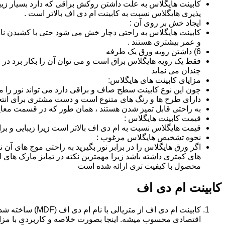
کابینت هایگلاس به علت داشتن روکش براقی که دارد بسیار زیب
پذیری هایگلاس نسبت به کابینت ام دی اف بالاتر است .
ایجاد خش بر روی آن :
کابینت هایگلاس به راحتی دچار خش می شود حتی با کشیدن ناخن 
و عمر بیشتری هستند .
6) داشتن رویه ورق یک طرفه
فقط یک رویه هایگلاس براق است و می توان آن را بکار برد در جا
چندان می نماید
مزایای کابینت های هایگلاس:
چون این نوع کابینت سطح صاف و براقی دارد می تواند نور را
دارای طرح ها و رنگ های متنوع است و دست مشتری برای انتخ
به راحتی قابل تمیز شدن هستند ، همان طور که در قسمت معایب
قیمت کابینت هایگلاس :
قیمت هایگلاس نسبت به ام دی اف بالاتر است زیرا زیبایی و بر
نحوه تشخیص هایگلاس مرغوب :
اگر ورق هایگلاس را در برابر نور بگیرید به راحتی موج های آ
های کمتری داشته باشد زیرا مهمترین نکته در تمایز مارک ه
محصول با کیفیت تری ارائه شده است
کابینت ام دی اف
اقتصادی محسوب میشه. اینجا بصورت خلاصه و کاربردی با مزایا