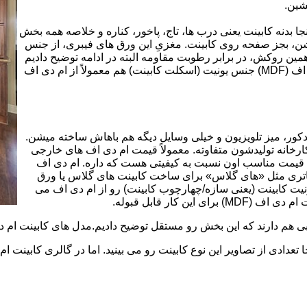
شین.
بینت از ورق ام دی اف (MDF) است. در اینجا بدنه کابینت یعنی درب ها، تاج، پاخور، کناره و خلاصه همه بخش
شن، بجز صفحه روی کابینت. مغزیِ این ورق های فیبری، از جنس
ن روکش، در برابر رطوبت مقاومه البته در ادامه توضیح دادیم
که این مقاومت به رطوبت، کامل نیست. در کابینت های ام دی اف (MDF) جنس یونیت (اسکلت کابینت) هم معمولاً از ام دی اف
ه کمد، دکور، میز تلویزیون و خیلی وسایل دیگه هم باهاش ساخته میشن.
کارخانه تولیدشون متفاوته. معمولاً قیمت ام دی اف های خارجی
توی بازار گرون تر از ام دی اف های ایرانی هستند. مزیت اصلی MDF قیمت مناسب اون نسبت به کیفیتی هست که داره. ام دی اف
 و زیباتری مثل «های گلاس» برای ساخت کابینت های گلاس یا ورق
ت کابینت (یعنی سازه/چهارچوب کابینت) رو از ام دی اف می
 کار قابل قبوله.