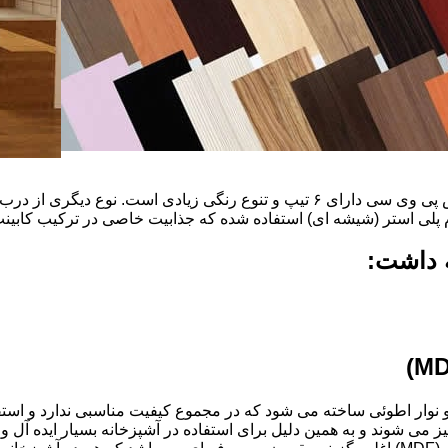
ضخامت این درب ها ۱۶ میل و ۱۸ و١٩و٢٠و٢٢ میل است که با روکش پی وی سی دارای ۶ ت
م پلی استر (شیشه ای) استفاده شده که جذابیت خاصی در ترکیب کابینت 
ه داشت:
ذ و نوار اطوئی ساخته می شود که در مجموع کیفیت مناسبی ندارد و استف
انتخاب شود.کابینت های آشپزخانه MDF به آسانی تمیز می شوند و به همین دلیل برای استفاده در آ