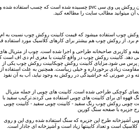
مدل کابینت ممبران (وکیوم) از ورق ام دی اف ساخته شده که روی آن روکش پی و
ب آن میتوانید مطالب سایت را مطالعه کنید.
وکش چوب استفاده میشود که قیمت کابینت روکش چوب نسبت به ام دی ا
برد. از روکش چوب هم بیشتر برای کارهای کلاسیک مورد استفاده قرا
یقه و کاربری صاحبخانه طراحی و اجرا شده است. چوب از متریال های
دهد. کابینت روکش چوب در واقع کابینت با مغزی ام دی اف است ک
پرس می شود.مزایای کابینت روکش چوبکابینت روکش چوب یکی از
و مقاومت زیادی برخورداره و خیلی زیباست. همچنین به علت استفاده از
 و در صورتی که خراشیدگی در روکش به وجود نیاید، آب به آن نفوذ
ضای کوچکی طراحی شده است. کابینت های چوبی از جمله متریال
گ قهوه ای برای کابینت های چوبی استفاده می کردند.ترکیب سفید با
ت چوبی روکش چوب رنگ سفید - کابینت چوبی سفید - کابینت چوبی
رح جزیره با صفحه سنگ کورین
بی آشپزخانه طرح اپن جزیره که سنگ استفاده شده روی اپن و روی
اسیک است و تعداد کابینتها زیاد است و آشپزخانه ای جادار است.