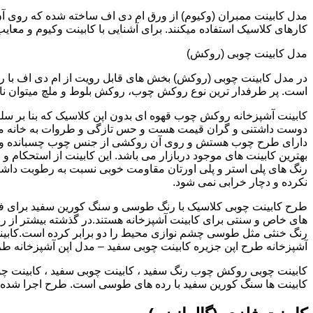
کارهای کلاسیک استفاده میکنند. برای آشنایی با کابینت وکیوم و معای
مدل کابینت چوبی (روکش)
در مدل کابینت چوبی (روکش) بخش های قابل رویت از ام دی اف با ر
است. پر طرفدار ترین نوع روکش چوب، روکش بلوط و ملچ میتوان نام 
کابینت آشپزخانه روکش چوب قهوه ای بدون اپن کلاسیک که بنا بر سل
دوست داشتنی و گران قیمت هست و حس تازگی و طروات به خانه می 
دارای طرح چوب هستش و روی آن روکشی از جنس چوب چسبانده و 
بهترین کابینت های موجود دربازار می باشد. این کابینت از استحکام 
رنگ های پلی استر و پلی اورتان مقاومت خوبی نسبت به رطوبت داشته
نکرده و دچار خرابی نمی شود.
طرح کابینت چوبی کلاسیک با رنگ طوسی و سنگ کورین سفید برای ف
های خاص و سنتی برای کابینت آشپزخانه هستند.در گذشته بیشتر از رن
رنگ خنثی مثل طوسی چشم نوازی محیط را دو برابر کرده است.کابین
آشپزخانه طرح اپن جزیره کابینت چوبی سفید – مدل اپن آشپزخانه ط
کابینت چوبی روکش چوب رنگ سفید ، کابینت چوبی سفید ، کابینت چو
کابینت ها سنگ کورین سفید با رده های طوسی است. طرح اجرا شده کل