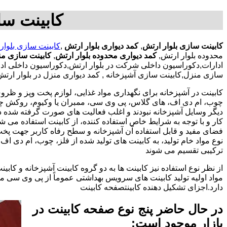
کابینت سا
کابینت سازی بلوار ارتش
,
کمد دیواری بلوار ارتش
,
کابینت سازی بلوار
محدوده بلوار ارتش,
کمد دیواری محدوده بلوار ارتش
,
کابینت سازی من
ادارات,دکوراسیون داخلی شرکت در بلوار ارتش,دکوراسیون داخلی ادارا
سازی منزل,کابینت سازی آشپزخانه , کمد دیواری منزل در بلوار ارتش
کابینت در آشپزخانه برای نگهداری مواد غذایی، لوازم پخت وپز و ظروف 
چوب، ام دی اف، های گلاس، پی وی سی، ممبران یا وکیوم، روکش چوب 
دیگر وسایل آشپزخانه نبودند و اغلب فعالیت های صورت گرفته شده در
کار و با توجه به شرایط خاص استفاده کننده، از کابینت استفاده می
فضای مفید و قابل استفاده آن آشپزخانه و سطح رفاه کاربر جهت پخ
نوع مواد خام تولید، به کابینت های تولید شده از فلز، چوب، ام دی 
ترکیبی تقسیم می شوند
از نظر نوع استفاده نیز کابینت ها به دو گروه کابینت آشپزخانه و 
مواد اولیه تولید کابینت های سرویس بهداشتی عموماً از پی وی سی م
دارد.اجزای تشکیل دهنده کابینتصفحه کابینت
در حال حاضر پنج نوع صفحه کابینت در
بازار موجود است: