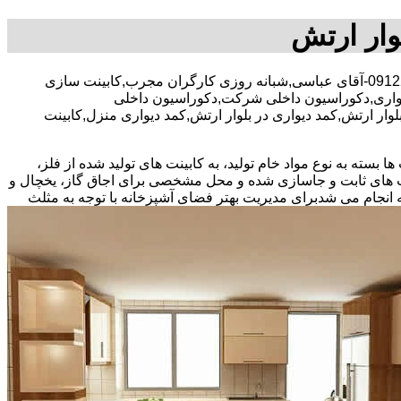
وار ارتش
30 در صد تخفیف بیمه رایگان,09122809529-آقای عباسی,شبانه روزی کارگران مجرب,کابینت سازی
دیواری,دکوراسیون داخلی شرکت,دکوراسیون داخلی
لوار ارتش,کمد دیواری در بلوار ارتش,کمد دیواری منزل,کابینت
بسته به نوع مواد خام تولید، به کابینت های تولید شده از فلز،
نت های ثابت و جاسازی شده و محل مشخصی برای اجاق گاز، یخچال و
 انجام می شد
برای مدیریت بهتر فضای آشپزخانه با توجه به مثلث