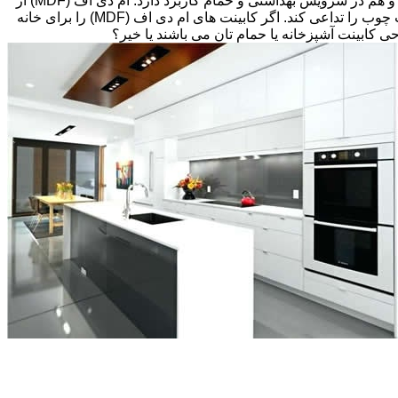
های قبلی، انتخاب های زیادی پیش رویتان قرار دارد. کابینت ام دی اف (MDF) اغلب گزینه مقرون به صرفه ای می باشد که هم در آشپزخانه و هم در سرویس بهداشتی و حمام کاربرد دارد. ام دی اف (MDF) از
تخته های فیبر با دانسیته متوسط و پوششی از لایه نازکی از وینیل(Thermofoil)، تشکیل شده است اما می تواند طوری طراحی شود که بافت چوب را تداعی کند. اگر کابینت های ام دی اف (MDF) را برای خانه
احی کابینت آشپزخانه یا حمام تان می باشند یا خیر؟