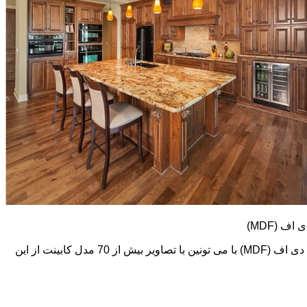
کابینت های ام دی اف (MDF) طرح و رنگ خیلی متنوعی دارند. در اینجا تعدادی از تصاویر این نوع کابینت رو می بینید. اما در گالری کابینت ام دی اف (MDF) با می تونین با تصاویر بیش از 70 مدل کابینت از این