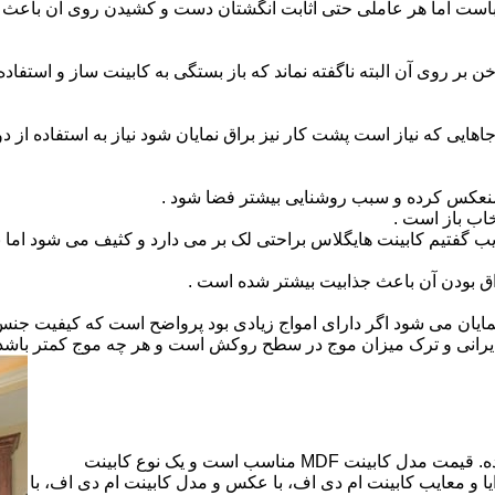
است اما هر عاملی حتی اثابت انگشتان دست و کشیدن روی آن باعث برو
بر روی آن البته ناگفته نماند که باز بستگی به کابینت ساز و استفاد
هایی که نیاز است پشت کار نیز براق نمایان شود نیاز به استفاده از د
 منعکس کرده و سبب روشنایی بیشتر فضا شود .
اب باز است .
 گفتیم کابینت هایگلاس براحتی لک بر می دارد و کثیف می شود اما ب
اق بودن آن باعث جذابیت بیشتر شده است .
ن نمایان می شود اگر دارای امواج زیادی بود پرواضح است که کیفیت ج
ای ایرانی و ترک میزان موج در سطح روکش است و هر چه موج کمتر ب
کابینت ام دی اف از متریالی با نام ام دی اف (MDF) ساخته شده. قیمت مدل کابینت MDF مناسب است و یک نوع کابینت
 و معایب کابینت ام دی اف، با عکس و مدل کابینت ام دی اف، با