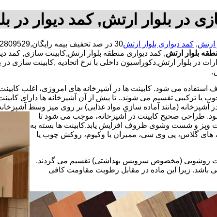
زی در بلوار ارتش, کمد دیوار در بل
 ارتش
,
کمد دیواری بلوار ارتش
طقه بلوار ارتش
, کمد دیواری منطقه بلوار ارتش,کابینت سازی, کمد 
ت در بلوار ارتش,دکوراسیون داخلی با نرخ اتحادیه ,کابینت سازی در ب
,
استفاده می شود. کابینت ها در آشپزخانه های امروزی، اغلب کابینت ها 
یا ترکیبی تقسیم می شوند.. تا پیش از آن آشپزخانه ها دارای کابی
 آشپزخانه (مانند آماده سازی مواد غذایی) بر روی میز وسط آشپزخانه
 شود. طراحی صحیح کابینت در آشپزخانه، موجب می شود تا
ت وپز و شست وشوی ظروف افزایش یابد.کابینت ها بسته به
اف، های گلاس، پی وی سی، ممبران یا وکیوم، روکش چوب یا
کابینت روشویی (مخصوص سرویس بهداشتی) تقسیم می گردند.
ی باشد. زیرا این ماده در مقابل رطوبت مقاومت کافی