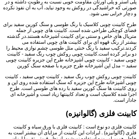
پلی استر و پلی اورتان مقاومت خوبی نسبت به رطوبت داشته و در
صورتی که خراشیدگی در روکش به وجود نیاید، آب به آن نفوذ نکرده
و دچار خرابی نمی شود.
طرح کابینت چوبی کلاسیک با رنگ طوسی و سنگ کورین سفید برای
فضای کوچکی طراحی شده است. کابینت های چوبی از جمله
متریال های خاص و سنتی برای کابینت آشپزخانه هستند.در گذشته
بیشتر از رنگ قهوه ای برای کابینت های چوبی استفاده می
کردند.ترکیب سفید با رنگ خنثی مثل طوسی چشم نوازی محیط را
دو برابر کرده است.کابینت چوبی روکش چوب رنگ سفید - کابینت
چوبی سفید - کابینت چوبی آشپزخانه طرح اپن جزیره کابینت چوبی
سفید – مدل اپن آشپزخانه طرح جزیره با صفحه سنگ کورین
کابینت چوبی روکش چوب رنگ سفید ، کابینت چوبی سفید ، کابینت
چوبی آشپزخانه طرح اپن جزیره که سنگ استفاده شده روی اپن و
روی کابینت ها سنگ کورین سفید با رده های طوسی است. طرح
اجرا شده کلاسیک است و تعداد کابینتها زیاد است و آشپزخانه ای
جادار است.
کابینت فلزی (گالوانیزه)
کابینت فلزی دو نوع است : کابینت فلزی با ورق سیاه و کابینت
فلزی (گالوانیزه) . ایرادات این کابینت از مزایای آن بیشتر است به
خاطر همین امروزه استفاده نمیشود. از نظر قیمتی تقریبا ارزان