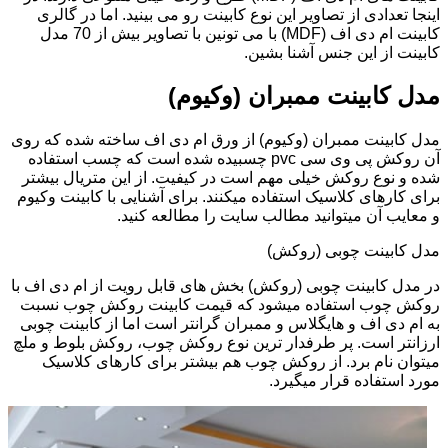
اینجا تعدادی از تصاویر این نوع کابینت رو می بینید. اما در گالری
کابینت ام دی اف (MDF) با می تونین با تصاویر بیش از 70 مدل
کابینت از این جنس آشنا بشین.
مدل کابینت ممبران (وکیوم)
مدل کابینت ممبران (وکیوم) از ورق ام دی اف ساخته شده که روی
آن روکش پی وی سی pvc چسبیده شده است که چسب استفاده
شده و نوع روکش خیلی مهم است در کیفیت. از این متریال بیشتر
برای کارهای کلاسیک استفاده میکنند. برای آشنایی با کابینت وکیوم
و معایب آن میتوانید مطالب سایت را مطالعه کنید.
مدل کابینت چوبی (روکش)
در مدل کابینت چوبی (روکش) بخش های قابل رویت از ام دی اف با
روکش چوب استفاده میشود که قیمت کابینت روکش چوب نسبت
به ام دی اف و هایگلاس و ممبران گرانتر است اما از کابینت چوبی
ارزانتر است. پر طرفدار ترین نوع روکش چوب، روکش بلوط و ملچ
میتوان نام برد. از روکش چوب هم بیشتر برای کارهای کلاسیک
مورد استفاده قرار میگیرد.