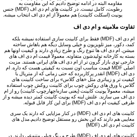
مقاومه البته در ادامه توضیح دادیم که این مقاومت به
رطوبت، کامل نیست. در کابینت های ام دی اف (MDF) جنس
یونیت (اسکلت کابینت) هم معمولاً از ام دی اف انتخاب میشه.
تفاوت ملامینه و ام دی اف
ام دی اف (MDF) فقط برای کابینت سازی استفاده نمیشه بلکه
کمد، دکور، میز تلویزیون و خیلی وسایل دیگه هم باهاش ساخته
میشن. ام دی اف ها تنوع رنگ و طرح زیادی دارند و کیفیت اونها هم
بسته به کارخانه تولیدشون متفاوته. معمولاً قیمت ام دی اف های
خارجی توی بازار گرون تر از ام دی اف های ایرانی هستند. مزیت
اصلی MDF قیمت مناسب اون نسبت به کیفیتی هست که داره. ام
دی اف (MDF) انقدر پرکاربرده که حتی زمانی که از متریال با
کیفیت تر و زیباتری مثل «های گلاس» برای ساخت کابینت های
گلاس یا ورق های روکش چوب برای کابینت روکش چوب استفاده
میشه، معمولاً یونیت کابینت (یعنی سازه/چهارچوب کابینت) رو از ام
دی اف می سازند. علتش اینه که یونیت کابینت کمتر دیده میشه و از
طرفی کیفیت ام دی اف (MDF) برای این کار قابل قبوله.
کابینت های ام دی اف (MDF) در کنار مزایایی که دارند یک سری
معایبی هم دارند که این بخش رو مستقل توضیح دادیم.مدل های
کابینت ام دی اف (MDF)
کابینت های ام دی اف (MDF) طرح و رنگ خیلی متنوعی دارند. در