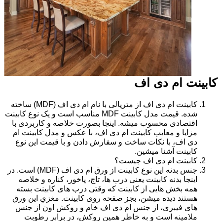
کابینت ام دی اف
کابینت ام دی اف از متریالی با نام ام دی اف (MDF) ساخته
شده. قیمت مدل کابینت MDF مناسب است و یک نوع کابینت
اقتصادی محسوب میشه. اینجا بصورت خلاصه و کاربردی با
مزایا و معایب کابینت ام دی اف، با عکس و مدل کابینت ام
دی اف، با نکات ساخت و سفارش دادن و با قیمت این نوع
کابینت آشنا میشین.
کابینت ام دی اف چیست؟
جنس بدنه این نوع کابینت از ورق ام دی اف (MDF) است. در
اینجا بدنه کابینت یعنی درب ها، تاج، پاخور، کناره و خلاصه
همه بخش هایی از کابینت که وقتی درب های کابینت بسته
هستند دیده میشن، بجز صفحه روی کابینت. مغزیِ این ورق
های فیبری، از جنس ام دی اف خام و روکش اون از جنس
ملامینه است و به خاطر همین روکش، در برابر رطوبت