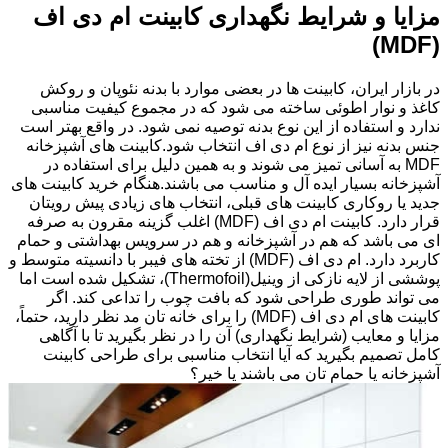
مزایا و شرایط نگهداری کابینت ام دی اف
(MDF)
در بازار ایران، کابینت ها در بعضی موارد با بدنه نئوپان و روکش
کاغذ و نوار اطوئی ساخته می شود که در مجموع کیفیت مناسبی
ندارد و استفاده از این نوع بدنه توصیه نمی شود. در واقع بهتر است
جنس بدنه نیز از نوع ام دی اف انتخاب شود.کابینت های آشپزخانه
MDF به آسانی تمیز می شوند و به همین دلیل برای استفاده در
آشپزخانه بسیار ایده آل و مناسب می باشند.هنگام خرید کابینت های
جدید یا روکاری کابینت های قبلی، انتخاب های زیادی پیش رویتان
قرار دارد. کابینت ام دی اف (MDF) اغلب گزینه مقرون به صرفه
ای می باشد که هم در آشپزخانه و هم در سرویس بهداشتی و حمام
کاربرد دارد. ام دی اف (MDF) از تخته های فیبر با دانسیته متوسط و
پوششی از لایه نازکی از وینیل(Thermofoil)، تشکیل شده است اما
می تواند طوری طراحی شود که بافت چوب را تداعی کند. اگر
کابینت های ام دی اف (MDF) را برای خانه تان مد نظر دارید، حتماً،
مزایا و معایب (شرایط نگهداری) آن را در نظر بگیرید تا با آگاهی
کامل تصمیم بگیرید که آیا انتخاب مناسبی برای طراحی کابینت
آشپزخانه یا حمام تان می باشند یا خیر؟