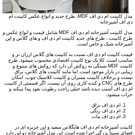
مدل کابینت ام دی اف MDF، طرح جدید و انواع عکس کابینت ام
دی اف آشپزخانه
مدل کابینت آشپزخانه ام دی اف MDF شامل قیمت و انواع عکس و
طرح کابینت ، طرح های جدید کابینت ام دی اف و های گلاس و اپن
آشپزخانه شیک و خاص است.
قیمت کابینت ام دی اف نسبت به کابینت های گلاس ارزان تر و
مناسب است. کلا یک نوع کابینت اقتصادی محسوب میشود. طرح
کابینت MDF بستگی به روکش آن دارد که روکش های متنوع و
زیبایی در بازار موجود است. اما مانند کابینت های گلاس، براق
نیست و برخلاف کابینت ممبران و کابینت کلاسیک چوب، امکان
طرح های CNC و کنده کاری روی آن نیست. اگر قسمتی از کابینت
ام دی اف آسیب دیده باشد خیلی راحت رطوبت نفوذ پیدا میکند و
خراب میشود.
ام دی اف براق
ام دی اف رنگی
ام دی اف مات
کابینت آشپزخانه ام دی اف هایگلاس سفید و اپن جزیره ای در
فضای نسبتاً بزرگی اجرا شده است. این مدل آشپزخانه دو اپن دارد