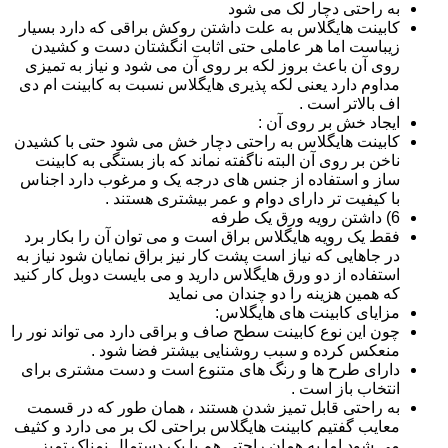
به راحتی دچار لک می شود
کابینت هایگلاس به علت داشتن روکش براقی که دارد بسیار
زیباست اما هر عاملی حتی اثابت انگشتان دست و کشیدن
روی آن باعث بروز لکه بر روی آن می شود و نیاز به تمیزی
مداوم دارد یعنی لکه پذیری هایگلاس نسبت به کابینت ام دی
اف بالاتر است .
ایجاد خش بر روی آن :
کابینت هایگلاس به راحتی دچار خش می شود حتی با کشیدن
ناخن بر روی آن البته ناگفته نماند که باز بستگی به کابینت
ساز و استفاده از جنس های درجه یک و مرغوب دارد اجناس
با کیفیت تر دارای دوام و عمر بیشتری هستند .
6) داشتن رویه ورق یک طرفه
فقط یک رویه هایگلاس براق است و می توان آن را بکار برد
در جاهایی که نیاز است پشت کار نیز براق نمایان شود نیاز به
استفاده از دو ورق هایگلاس دارید و می بایست دوبل کار کنید
که همین هزینه را دو چندان می نماید
مزایای کابینت های هایگلاس:
چون این نوع کابینت سطح صاف و براقی دارد می تواند نور را
منعکس کرده و سبب روشنایی بیشتر فضا شود .
دارای طرح ها و رنگ های متنوع است و دست مشتری برای
انتخاب باز است .
به راحتی قابل تمیز شدن هستند ، همان طور که در قسمت
معایب گفتیم کابینت هایگلاس براحتی لک بر می دارد و کثیف
می شود اما به همان راحتی هم با یک دستمال نمناک تمیز