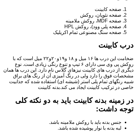
صفحه کابینت
صفحه نئوپان، روکش
صفحه MDF، روکش ملامینه
صفحه پلی وود)، روکش HPL
صفحه سنگ مصنوعی تمام اکریلیک
درب کابینت
ضخامت این درب ها ۱۶ میل و ۱۸ و١٩و٢٠و٢٢ میل است که با
روکش پی وی سی دارای ۶ تیپ و تنوع رنگی زیادی است. نوع
دیگری از درب های کابینت نیزهای گلاس نام دارد. این درب ها همان
مشخصات فوق را دارد ولی در رنگ آمیزی آن از رنگ های براق
شبیه رنگهای تمام پلی استر (شیشه ای) استفاده شده که جذابیت
خاصی در ترکیب کابینت ایجاد می کند.بدنه کابینت
در زمینه بدنه کابینت باید به دو نکته کلی
توجه داشت:
جنس بدنه باید با روکش ملامینه باشد.
لبه بدنه با نوار پوشیده شده باشد.