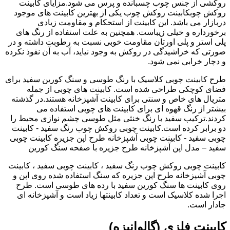
روکشی از جنس چوب چسبانده و پرس می شود.مزایای کابینت
روکش چوبکابینت روکش چوب یکی از بهترین کابینت های موجود
دربازار می باشد. این کابینت از استحکام و مقاومت زیادی
برخورداره و خیلی زیباست. همچنین به علت استفاده از رنگ های
پلی استر و پلی اورتان مقاومت خوبی نسبت به رطوبت داشته و در
صورتی که خراشیدگی در روکش به وجود نیاید، آب به آن نفوذ نکرده
و دچار خرابی نمی شود.
طرح کابینت چوبی کلاسیک با رنگ طوسی و سنگ کورین سفید برای
فضای کوچکی طراحی شده است. کابینت های چوبی از جمله
متریال های خاص و سنتی برای کابینت آشپزخانه هستند.در گذشته
بیشتر از رنگ قهوه ای برای کابینت های چوبی استفاده می
کردند.ترکیب سفید با رنگ خنثی مثل طوسی چشم نوازی محیط را
دو برابر کرده است.کابینت چوبی روکش چوب رنگ سفید - کابینت
چوبی سفید - کابینت چوبی آشپزخانه طرح اپن جزیره کابینت چوبی
سفید – مدل اپن آشپزخانه طرح جزیره با صفحه سنگ کورین
کابینت چوبی روکش چوب رنگ سفید ، کابینت چوبی سفید ، کابینت
چوبی آشپزخانه طرح اپن جزیره که سنگ استفاده شده روی اپن و
روی کابینت ها سنگ کورین سفید با رده های طوسی است. طرح
اجرا شده کلاسیک است و تعداد کابینتها زیاد است و آشپزخانه ای
جادار است.
کابینت فلزی (گالوانیزه)