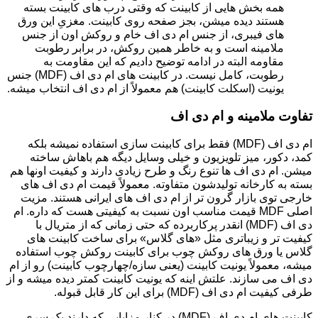
همه بخش هایی از کابینت که وقتی درب های کابینت بسته
هستند دیده میشن، بجز صفحه روی کابینت. مغزیِ این ورق
های فیبری، از جنس ام دی اف خام و روکش اون از جنس
ملامینه است و به خاطر همین روکش، در برابر رطوبت
مقاومه البته در ادامه توضیح دادیم که این مقاومت به
رطوبت، کامل نیست. در کابینت های ام دی اف (MDF) جنس
یونیت (اسکلت کابینت) هم معمولاً از ام دی اف انتخاب میشه.
تفاوت ملامینه و ام دی اف
ام دی اف (MDF) فقط برای کابینت سازی استفاده نمیشه بلکه
کمد، دکور، میز تلویزیون و خیلی وسایل دیگه هم باهاش ساخته
میشن. ام دی اف ها تنوع رنگ و طرح زیادی دارند و کیفیت اونها هم
بسته به کارخانه تولیدشون متفاوته. معمولاً قیمت ام دی اف های
خارجی توی بازار گرون تر از ام دی اف های ایرانی هستند. مزیت
اصلی MDF قیمت مناسب اون نسبت به کیفیتی هست که داره. ام
دی اف (MDF) انقدر پرکاربرده که حتی زمانی که از متریال با
کیفیت تر و زیباتری مثل «های گلاس» برای ساخت کابینت های
گلاس یا ورق های روکش چوب برای کابینت روکش چوب استفاده
میشه، معمولاً یونیت کابینت (یعنی سازه/چهارچوب کابینت) رو از ام
دی اف می سازند. علتش اینه که یونیت کابینت کمتر دیده میشه و از
طرفی کیفیت ام دی اف (MDF) برای این کار قابل قبوله.
کابینت های ام دی اف (MDF) در کنار مزایایی که دارند یک سری