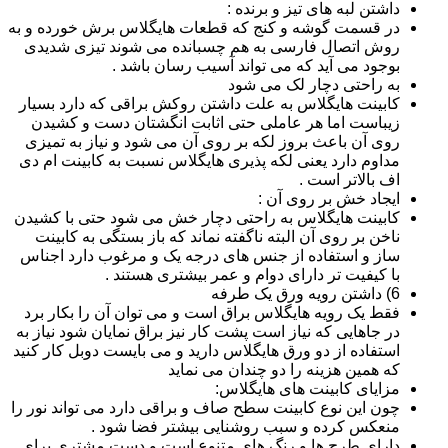
داشتن لبه های تیز و برنده :
در قسمت گوشه و کنج که قطعات هایگلاس برش خورده و به
روش اتصال فارسی به هم چسبانده می شوند تیزی شدیدی
بوجود می آید که می تواند آسیب رسان باشد .
به راحتی دچار لک می شود
کابینت هایگلاس به علت داشتن روکش براقی که دارد بسیار
زیباست اما هر عاملی حتی اثابت انگشتان دست و کشیدن
روی آن باعث بروز لکه بر روی آن می شود و نیاز به تمیزی
مداوم دارد یعنی لکه پذیری هایگلاس نسبت به کابینت ام دی
اف بالاتر است .
ایجاد خش بر روی آن :
کابینت هایگلاس به راحتی دچار خش می شود حتی با کشیدن
ناخن بر روی آن البته ناگفته نماند که باز بستگی به کابینت
ساز و استفاده از جنس های درجه یک و مرغوب دارد اجناس
با کیفیت تر دارای دوام و عمر بیشتری هستند .
6) داشتن رویه ورق یک طرفه
فقط یک رویه هایگلاس براق است و می توان آن را بکار برد
در جاهایی که نیاز است پشت کار نیز براق نمایان شود نیاز به
استفاده از دو ورق هایگلاس دارید و می بایست دوبل کار کنید
که همین هزینه را دو چندان می نماید
مزایای کابینت های هایگلاس:
چون این نوع کابینت سطح صاف و براقی دارد می تواند نور را
منعکس کرده و سبب روشنایی بیشتر فضا شود .
دارای طرح ها و رنگ های متنوع است و دست مشتری برای