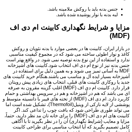
جنس بدنه باید با روکش ملامینه باشد.
لبه بدنه با نوار پوشیده شده باشد.
مزایا و شرایط نگهداری کابینت ام دی اف
(MDF)
در بازار ایران، کابینت ها در بعضی موارد با بدنه نئوپان و روکش
کاغذ و نوار اطوئی ساخته می شود که در مجموع کیفیت مناسبی
ندارد و استفاده از این نوع بدنه توصیه نمی شود. در واقع بهتر است
جنس بدنه نیز از نوع ام دی اف انتخاب شود.کابینت های آشپزخانه
MDF به آسانی تمیز می شوند و به همین دلیل برای استفاده در
آشپزخانه بسیار ایده آل و مناسب می باشند.هنگام خرید کابینت های
جدید یا روکاری کابینت های قبلی، انتخاب های زیادی پیش رویتان
قرار دارد. کابینت ام دی اف (MDF) اغلب گزینه مقرون به صرفه
ای می باشد که هم در آشپزخانه و هم در سرویس بهداشتی و حمام
کاربرد دارد. ام دی اف (MDF) از تخته های فیبر با دانسیته متوسط و
پوششی از لایه نازکی از وینیل(Thermofoil)، تشکیل شده است اما
می تواند طوری طراحی شود که بافت چوب را تداعی کند. اگر
کابینت های ام دی اف (MDF) را برای خانه تان مد نظر دارید، حتماً،
مزایا و معایب (شرایط نگهداری) آن را در نظر بگیرید تا با آگاهی
کامل تصمیم بگیرید که آیا انتخاب مناسبی برای طراحی کابینت