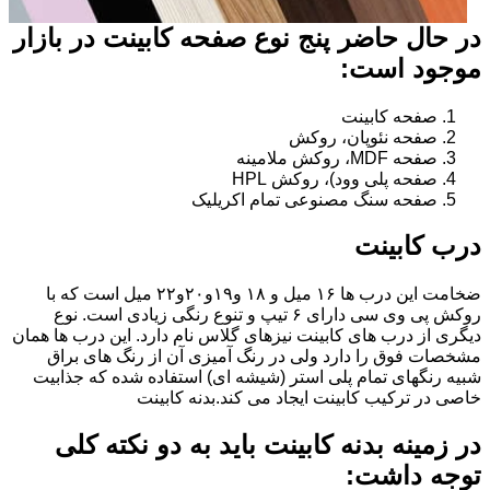
در حال حاضر پنج نوع صفحه کابینت در بازار
موجود است:
صفحه کابینت
صفحه نئوپان، روکش
صفحه MDF، روکش ملامینه
صفحه پلی وود)، روکش HPL
صفحه سنگ مصنوعی تمام اکریلیک
درب کابینت
ضخامت این درب ها ۱۶ میل و ۱۸ و١٩و٢٠و٢٢ میل است که با
روکش پی وی سی دارای ۶ تیپ و تنوع رنگی زیادی است. نوع
دیگری از درب های کابینت نیزهای گلاس نام دارد. این درب ها همان
مشخصات فوق را دارد ولی در رنگ آمیزی آن از رنگ های براق
شبیه رنگهای تمام پلی استر (شیشه ای) استفاده شده که جذابیت
خاصی در ترکیب کابینت ایجاد می کند.بدنه کابینت
در زمینه بدنه کابینت باید به دو نکته کلی
توجه داشت: