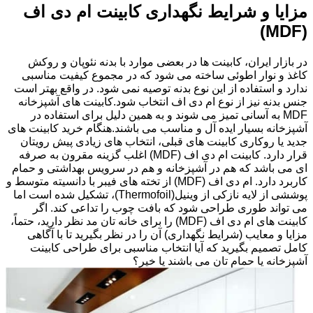
مزایا و شرایط نگهداری کابینت ام دی اف
(MDF)
در بازار ایران، کابینت ها در بعضی موارد با بدنه نئوپان و روکش
کاغذ و نوار اطوئی ساخته می شود که در مجموع کیفیت مناسبی
ندارد و استفاده از این نوع بدنه توصیه نمی شود. در واقع بهتر است
جنس بدنه نیز از نوع ام دی اف انتخاب شود.کابینت های آشپزخانه
MDF به آسانی تمیز می شوند و به همین دلیل برای استفاده در
آشپزخانه بسیار ایده آل و مناسب می باشند.هنگام خرید کابینت های
جدید یا روکاری کابینت های قبلی، انتخاب های زیادی پیش رویتان
قرار دارد. کابینت ام دی اف (MDF) اغلب گزینه مقرون به صرفه
ای می باشد که هم در آشپزخانه و هم در سرویس بهداشتی و حمام
کاربرد دارد. ام دی اف (MDF) از تخته های فیبر با دانسیته متوسط و
پوششی از لایه نازکی از وینیل(Thermofoil)، تشکیل شده است اما
می تواند طوری طراحی شود که بافت چوب را تداعی کند. اگر
کابینت های ام دی اف (MDF) را برای خانه تان مد نظر دارید، حتماً،
مزایا و معایب (شرایط نگهداری) آن را در نظر بگیرید تا با آگاهی
کامل تصمیم بگیرید که آیا انتخاب مناسبی برای طراحی کابینت
آشپزخانه یا حمام تان می باشند یا خیر؟