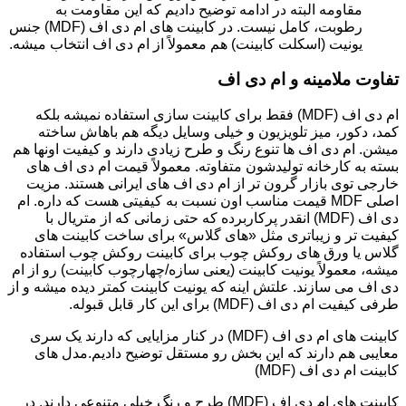
مقاومه البته در ادامه توضیح دادیم که این مقاومت به
رطوبت، کامل نیست. در کابینت های ام دی اف (MDF) جنس
یونیت (اسکلت کابینت) هم معمولاً از ام دی اف انتخاب میشه.
تفاوت ملامینه و ام دی اف
ام دی اف (MDF) فقط برای کابینت سازی استفاده نمیشه بلکه
کمد، دکور، میز تلویزیون و خیلی وسایل دیگه هم باهاش ساخته
میشن. ام دی اف ها تنوع رنگ و طرح زیادی دارند و کیفیت اونها هم
بسته به کارخانه تولیدشون متفاوته. معمولاً قیمت ام دی اف های
خارجی توی بازار گرون تر از ام دی اف های ایرانی هستند. مزیت
اصلی MDF قیمت مناسب اون نسبت به کیفیتی هست که داره. ام
دی اف (MDF) انقدر پرکاربرده که حتی زمانی که از متریال با
کیفیت تر و زیباتری مثل «های گلاس» برای ساخت کابینت های
گلاس یا ورق های روکش چوب برای کابینت روکش چوب استفاده
میشه، معمولاً یونیت کابینت (یعنی سازه/چهارچوب کابینت) رو از ام
دی اف می سازند. علتش اینه که یونیت کابینت کمتر دیده میشه و از
طرفی کیفیت ام دی اف (MDF) برای این کار قابل قبوله.
کابینت های ام دی اف (MDF) در کنار مزایایی که دارند یک سری
معایبی هم دارند که این بخش رو مستقل توضیح دادیم.مدل های
کابینت ام دی اف (MDF)
کابینت های ام دی اف (MDF) طرح و رنگ خیلی متنوعی دارند. در