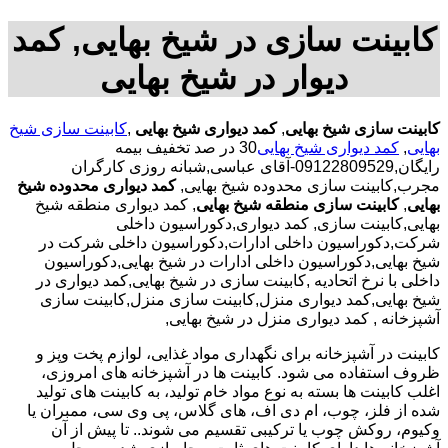
کابینت سازی در شیخ بهایی, کمد
دیوار در شیخ بهایی
کابینت سازی شیخ بهایی
,
کمد دیواری شیخ بهایی
,
کابینت سازی شیخ
بهایی
,
کمد دیواری شیخ بهایی
30 در صد تخفیف بیمه
رایگان,09122809529-آقای عباسی,شبانه روزی کارگران
مجرب,کابینت سازی محدوده شیخ بهایی,
کمد دیواری محدوده شیخ
بهایی
,
کابینت سازی منطقه شیخ بهایی
, کمد دیواری منطقه شیخ
بهایی,کابینت سازی, کمد دیواری,دکوراسیون داخلی
شرکت,دکوراسیون داخلی ادارات,دکوراسیون داخلی شرکت در
شیخ بهایی,دکوراسیون داخلی ادارات در شیخ بهایی,دکوراسیون
داخلی با نرخ اتحادیه ,کابینت سازی در شیخ بهایی,کمد دیواری در
شیخ بهایی,کمد دیواری منزل,کابینت سازی منزل,کابینت سازی
آشپزخانه , کمد دیواری منزل در شیخ بهایی,
کابینت در آشپزخانه برای نگهداری مواد غذایی، لوازم پخت وپز و
ظروف استفاده می شود. کابینت ها در آشپزخانه های امروزی،
اغلب کابینت ها بسته به نوع مواد خام تولید، به کابینت های تولید
شده از فلز، چوب، ام دی اف، های گلاس، پی وی سی، ممبران یا
وکیوم، روکش چوب یا ترکیبی تقسیم می شوند.. تا پیش از آن