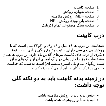
صفحه کابینت
صفحه نئوپان، روکش
صفحه MDF، روکش ملامینه
صفحه پلی وود)، روکش HPL
صفحه سنگ مصنوعی تمام اکریلیک
درب کابینت
ضخامت این درب ها ۱۶ میل و ۱۸ و١٩و٢٠و٢٢ میل است که با
روکش پی وی سی دارای ۶ تیپ و تنوع رنگی زیادی است. نوع
دیگری از درب های کابینت نیزهای گلاس نام دارد. این درب ها همان
مشخصات فوق را دارد ولی در رنگ آمیزی آن از رنگ های براق
شبیه رنگهای تمام پلی استر (شیشه ای) استفاده شده که جذابیت
خاصی در ترکیب کابینت ایجاد می کند.بدنه کابینت
در زمینه بدنه کابینت باید به دو نکته کلی
توجه داشت:
جنس بدنه باید با روکش ملامینه باشد.
لبه بدنه با نوار پوشیده شده باشد.