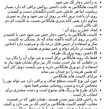
به راحتی دچار لک می شود
کابینت هایگلاس به علت داشتن روکش براقی که دارد بسیار
زیباست اما هر عاملی حتی اثابت انگشتان دست و کشیدن
روی آن باعث بروز لکه بر روی آن می شود و نیاز به تمیزی
مداوم دارد یعنی لکه پذیری هایگلاس نسبت به کابینت ام دی
اف بالاتر است .
ایجاد خش بر روی آن :
کابینت هایگلاس به راحتی دچار خش می شود حتی با کشیدن
ناخن بر روی آن البته ناگفته نماند که باز بستگی به کابینت
ساز و استفاده از جنس های درجه یک و مرغوب دارد اجناس
با کیفیت تر دارای دوام و عمر بیشتری هستند .
6) داشتن رویه ورق یک طرفه
فقط یک رویه هایگلاس براق است و می توان آن را بکار برد
در جاهایی که نیاز است پشت کار نیز براق نمایان شود نیاز به
استفاده از دو ورق هایگلاس دارید و می بایست دوبل کار کنید
که همین هزینه را دو چندان می نماید
مزایای کابینت های هایگلاس:
چون این نوع کابینت سطح صاف و براقی دارد می تواند نور را
منعکس کرده و سبب روشنایی بیشتر فضا شود .
دارای طرح ها و رنگ های متنوع است و دست مشتری برای
انتخاب باز است .
به راحتی قابل تمیز شدن هستند ، همان طور که در قسمت
معایب گفتیم کابینت هایگلاس براحتی لک بر می دارد و کثیف
می شود اما به همان راحتی هم با یک دستمال نمناک تمیز