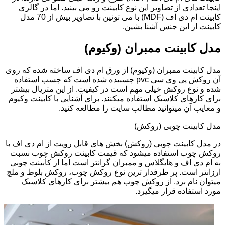
اینجا تعدادی از تصاویر این نوع کابینت رو می بینید. اما در گالری
کابینت ام دی اف (MDF) با می تونین با تصاویر بیش از 70 مدل
کابینت از این جنس آشنا بشین.
مدل کابینت ممبران (وکیوم)
مدل کابینت ممبران (وکیوم) از ورق ام دی اف ساخته شده که روی
آن روکش پی وی سی pvc چسبیده شده است که چسب استفاده
شده و نوع روکش خیلی مهم است در کیفیت. از این متریال بیشتر
برای کارهای کلاسیک استفاده میکنند. برای آشنایی با کابینت وکیوم
و معایب آن میتوانید مطالب سایت را مطالعه کنید.
مدل کابینت چوبی (روکش)
در مدل کابینت چوبی (روکش) بخش های قابل رویت از ام دی اف با
روکش چوب استفاده میشود که قیمت کابینت روکش چوب نسبت
به ام دی اف و هایگلاس و ممبران گرانتر است اما از کابینت چوبی
ارزانتر است. پر طرفدار ترین نوع روکش چوب، روکش بلوط و ملچ
میتوان نام برد. از روکش چوب هم بیشتر برای کارهای کلاسیک
مورد استفاده قرار میگیرد.