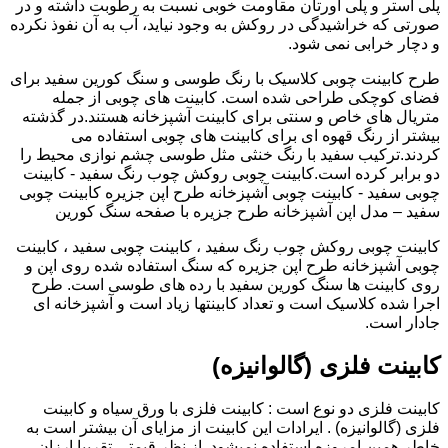
پلی استر و پلی اورتان مقاومت خوبی نسبت به رطوبت داشته و در
صورتی که خراشیدگی در روکش به وجود نیاید، آب به آن نفوذ نکرده
و دچار خرابی نمی شود.
طرح کابینت چوبی کلاسیک با رنگ طوسی و سنگ کورین سفید برای
فضای کوچکی طراحی شده است. کابینت های چوبی از جمله
متریال های خاص و سنتی برای کابینت آشپزخانه هستند.در گذشته
بیشتر از رنگ قهوه ای برای کابینت های چوبی استفاده می
کردند.ترکیب سفید با رنگ خنثی مثل طوسی چشم نوازی محیط را
دو برابر کرده است.کابینت چوبی روکش چوب رنگ سفید - کابینت
چوبی سفید - کابینت چوبی آشپزخانه طرح اپن جزیره کابینت چوبی
سفید – مدل اپن آشپزخانه طرح جزیره با صفحه سنگ کورین
کابینت چوبی روکش چوب رنگ سفید ، کابینت چوبی سفید ، کابینت
چوبی آشپزخانه طرح اپن جزیره که سنگ استفاده شده روی اپن و
روی کابینت ها سنگ کورین سفید با رده های طوسی است. طرح
اجرا شده کلاسیک است و تعداد کابینتها زیاد است و آشپزخانه ای
جادار است.
کابینت فلزی (گالوانیزه)
کابینت فلزی دو نوع است : کابینت فلزی با ورق سیاه و کابینت
فلزی (گالوانیزه) . ایرادات این کابینت از مزایای آن بیشتر است به
خاطر همین امروزه استفاده نمیشود. از نظر قیمتی تقریبا ارزان