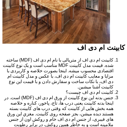
کابینت ام دی اف
کابینت ام دی اف از متریالی با نام ام دی اف (MDF) ساخته
شده. قیمت مدل کابینت MDF مناسب است و یک نوع کابینت
اقتصادی محسوب میشه. اینجا بصورت خلاصه و کاربردی با
مزایا و معایب کابینت ام دی اف، با عکس و مدل کابینت ام
دی اف، با نکات ساخت و سفارش دادن و با قیمت این نوع
کابینت آشنا میشین.
کابینت ام دی اف چیست؟
جنس بدنه این نوع کابینت از ورق ام دی اف (MDF) است. در
اینجا بدنه کابینت یعنی درب ها، تاج، پاخور، کناره و خلاصه
همه بخش هایی از کابینت که وقتی درب های کابینت بسته
هستند دیده میشن، بجز صفحه روی کابینت. مغزیِ این ورق
های فیبری، از جنس ام دی اف خام و روکش اون از جنس
ملامینه است و به خاطر همین روکش، در برابر رطوبت