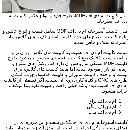
مدل کابینت ام دی اف MDF، طرح جدید و انواع عکس کابینت ام
دی اف آشپزخانه
مدل کابینت آشپزخانه ام دی اف MDF شامل قیمت و انواع عکس و
طرح کابینت ، طرح های جدید کابینت ام دی اف و های گلاس و اپن
آشپزخانه شیک و خاص است.
قیمت کابینت ام دی اف نسبت به کابینت های گلاس ارزان تر و
مناسب است. کلا یک نوع کابینت اقتصادی محسوب میشود. طرح
کابینت MDF بستگی به روکش آن دارد که روکش های متنوع و
زیبایی در بازار موجود است. اما مانند کابینت های گلاس، براق
نیست و برخلاف کابینت ممبران و کابینت کلاسیک چوب، امکان
طرح های CNC و کنده کاری روی آن نیست. اگر قسمتی از کابینت
ام دی اف آسیب دیده باشد خیلی راحت رطوبت نفوذ پیدا میکند و
خراب میشود.
ام دی اف براق
ام دی اف رنگی
ام دی اف مات
کابینت آشپزخانه ام دی اف هایگلاس سفید و اپن جزیره ای در
فضای نسبتاً بزرگی اجرا شده است. این مدل آشپزخانه دو اپن دارد