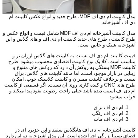
مدل کابینت ام دی اف MDF، طرح جدید و انواع عکس کابینت ام
دی اف آشپزخانه
مدل کابینت آشپزخانه ام دی اف MDF شامل قیمت و انواع عکس و
طرح کابینت ، طرح های جدید کابینت ام دی اف و های گلاس و اپن
آشپزخانه شیک و خاص است.
قیمت کابینت ام دی اف نسبت به کابینت های گلاس ارزان تر و
مناسب است. کلا یک نوع کابینت اقتصادی محسوب میشود. طرح
کابینت MDF بستگی به روکش آن دارد که روکش های متنوع و
زیبایی در بازار موجود است. اما مانند کابینت های گلاس، براق
نیست و برخلاف کابینت ممبران و کابینت کلاسیک چوب، امکان
طرح های CNC و کنده کاری روی آن نیست. اگر قسمتی از کابینت
ام دی اف آسیب دیده باشد خیلی راحت رطوبت نفوذ پیدا میکند و
خراب میشود.
ام دی اف براق
ام دی اف رنگی
ام دی اف مات
کابینت آشپزخانه ام دی اف هایگلاس سفید و اپن جزیره ای در
فضای نسبتاً بزرگی اجرا شده است. این مدل آشپزخانه دو اپن دارد