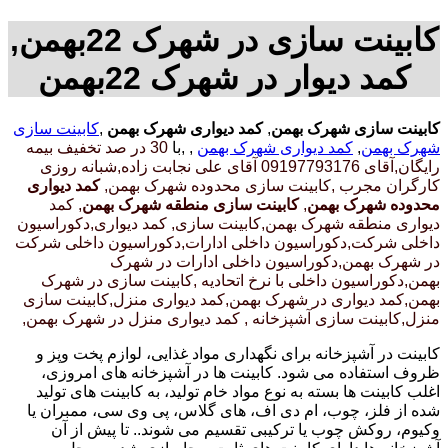
کابینت سازی در شهرک 22بهمن,
کمد دیوار در شهرک 22بهمن
کابینت سازی شهرک بهمن
,
کمد دیواری شهرک بهمن
,
کابینت سازی
شهرک بهمن
,
کمد دیواری شهرک بهمن
, ,با
30 در صد تخفیف بیمه
رایگان,آقای 09197793176 آقای علی نجابت زاده,شبانه روزی
کارگران مجرب
,کابینت سازی محدوده شهرک بهمن,
کمد دیواری
محدوده شهرک بهمن
,
کابینت سازی منطقه شهرک بهمن
, کمد
دیواری منطقه شهرک بهمن,کابینت سازی, کمد دیواری,دکوراسیون
داخلی شرکت,دکوراسیون داخلی ادارات,دکوراسیون داخلی شرکت
در شهرک بهمن,دکوراسیون داخلی ادارات در شهرک
بهمن,دکوراسیون داخلی با نرخ اتحادیه ,کابینت سازی در شهرک
بهمن,کمد دیواری در شهرک بهمن,کمد دیواری منزل,کابینت سازی
منزل,کابینت سازی آشپزخانه , کمد دیواری منزل در شهرک بهمن,
کابینت در آشپزخانه برای نگهداری مواد غذایی، لوازم پخت وپز و
ظروف استفاده می شود. کابینت ها در آشپزخانه های امروزی،
اغلب کابینت ها بسته به نوع مواد خام تولید، به کابینت های تولید
شده از فلز، چوب، ام دی اف، های گلاس، پی وی سی، ممبران یا
وکیوم، روکش چوب یا ترکیبی تقسیم می شوند.. تا پیش از آن