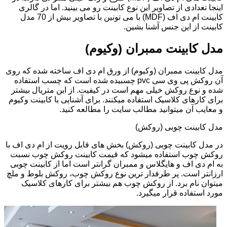
اینجا تعدادی از تصاویر این نوع کابینت رو می بینید. اما در گالری
کابینت ام دی اف (MDF) با می تونین با تصاویر بیش از 70 مدل
کابینت از این جنس آشنا بشین.
مدل کابینت ممبران (وکیوم)
مدل کابینت ممبران (وکیوم) از ورق ام دی اف ساخته شده که روی
آن روکش پی وی سی pvc چسبیده شده است که چسب استفاده
شده و نوع روکش خیلی مهم است در کیفیت. از این متریال بیشتر
برای کارهای کلاسیک استفاده میکنند. برای آشنایی با کابینت وکیوم
و معایب آن میتوانید مطالب سایت را مطالعه کنید.
مدل کابینت چوبی (روکش)
در مدل کابینت چوبی (روکش) بخش های قابل رویت از ام دی اف با
روکش چوب استفاده میشود که قیمت کابینت روکش چوب نسبت
به ام دی اف و هایگلاس و ممبران گرانتر است اما از کابینت چوبی
ارزانتر است. پر طرفدار ترین نوع روکش چوب، روکش بلوط و ملچ
میتوان نام برد. از روکش چوب هم بیشتر برای کارهای کلاسیک
مورد استفاده قرار میگیرد.