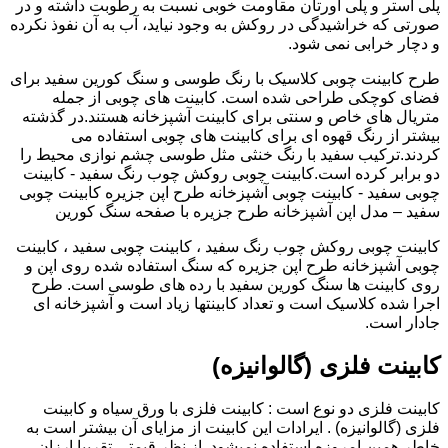
پلی استر و پلی اورتان مقاومت خوبی نسبت به رطوبت داشته و در
صورتی که خراشیدگی در روکش به وجود نیاید، آب به آن نفوذ نکرده
و دچار خرابی نمی شود.
طرح کابینت چوبی کلاسیک با رنگ طوسی و سنگ کورین سفید برای
فضای کوچکی طراحی شده است. کابینت های چوبی از جمله
متریال های خاص و سنتی برای کابینت آشپزخانه هستند.در گذشته
بیشتر از رنگ قهوه ای برای کابینت های چوبی استفاده می
کردند.ترکیب سفید با رنگ خنثی مثل طوسی چشم نوازی محیط را
دو برابر کرده است.کابینت چوبی روکش چوب رنگ سفید - کابینت
چوبی سفید - کابینت چوبی آشپزخانه طرح اپن جزیره کابینت چوبی
سفید – مدل اپن آشپزخانه طرح جزیره با صفحه سنگ کورین
کابینت چوبی روکش چوب رنگ سفید ، کابینت چوبی سفید ، کابینت
چوبی آشپزخانه طرح اپن جزیره که سنگ استفاده شده روی اپن و
روی کابینت ها سنگ کورین سفید با رده های طوسی است. طرح
اجرا شده کلاسیک است و تعداد کابینتها زیاد است و آشپزخانه ای
جادار است.
کابینت فلزی (گالوانیزه)
کابینت فلزی دو نوع است : کابینت فلزی با ورق سیاه و کابینت
فلزی (گالوانیزه) . ایرادات این کابینت از مزایای آن بیشتر است به
خاطر همین امروزه استفاده نمیشود. از نظر قیمتی تقریبا ارزان