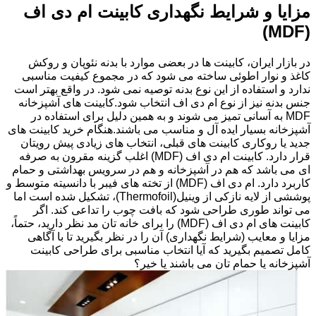
مزایا و شرایط نگهداری کابینت ام دی اف
(MDF)
در بازار ایران، کابینت ها در بعضی موارد با بدنه نئوپان و روکش
کاغذ و نوار اطوئی ساخته می شود که در مجموع کیفیت مناسبی
ندارد و استفاده از این نوع بدنه توصیه نمی شود. در واقع بهتر است
جنس بدنه نیز از نوع ام دی اف انتخاب شود.کابینت های آشپزخانه
MDF به آسانی تمیز می شوند و به همین دلیل برای استفاده در
آشپزخانه بسیار ایده آل و مناسب می باشند.هنگام خرید کابینت های
جدید یا روکاری کابینت های قبلی، انتخاب های زیادی پیش رویتان
قرار دارد. کابینت ام دی اف (MDF) اغلب گزینه مقرون به صرفه
ای می باشد که هم در آشپزخانه و هم در سرویس بهداشتی و حمام
کاربرد دارد. ام دی اف (MDF) از تخته های فیبر با دانسیته متوسط و
پوششی از لایه نازکی از وینیل(Thermofoil)، تشکیل شده است اما
می تواند طوری طراحی شود که بافت چوب را تداعی کند. اگر
کابینت های ام دی اف (MDF) را برای خانه تان مد نظر دارید، حتماً،
مزایا و معایب (شرایط نگهداری) آن را در نظر بگیرید تا با آگاهی
کامل تصمیم بگیرید که آیا انتخاب مناسبی برای طراحی کابینت
آشپزخانه یا حمام تان می باشند یا خیر؟