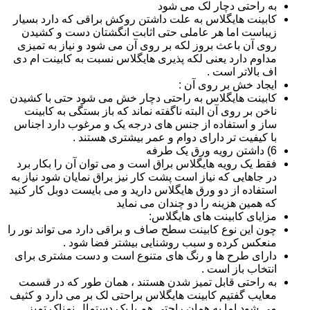
به راحتی دچار لک می شود
کابینت هایگلاس به علت داشتن روکش براقی که دارد بسیار
زیباست اما هر عاملی حتی اثابت انگشتان دست و کشیدن
روی آن باعث بروز لکه بر روی آن می شود و نیاز به تمیزی
مداوم دارد یعنی لکه پذیری هایگلاس نسبت به کابینت ام دی
اف بالاتر است .
ایجاد خش بر روی آن :
کابینت هایگلاس به راحتی دچار خش می شود حتی با کشیدن
ناخن بر روی آن البته ناگفته نماند که باز بستگی به کابینت
ساز و استفاده از جنس های درجه یک و مرغوب دارد اجناس
با کیفیت تر دارای دوام و عمر بیشتری هستند .
6) داشتن رویه ورق یک طرفه
فقط یک رویه هایگلاس براق است و می توان آن را بکار برد
در جاهایی که نیاز است پشت کار نیز براق نمایان شود نیاز به
استفاده از دو ورق هایگلاس دارید و می بایست دوبل کار کنید
که همین هزینه را دو چندان می نماید
مزایای کابینت های هایگلاس:
چون این نوع کابینت سطح صاف و براقی دارد می تواند نور را
منعکس کرده و سبب روشنایی بیشتر فضا شود .
دارای طرح ها و رنگ های متنوع است و دست مشتری برای
انتخاب باز است .
به راحتی قابل تمیز شدن هستند ، همان طور که در قسمت
معایب گفتیم کابینت هایگلاس براحتی لک بر می دارد و کثیف
می شود اما به همان راحتی هم با یک دستمال نمناک تمیز