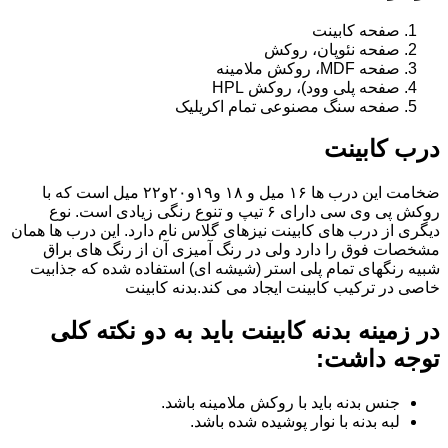
صفحه کابینت
صفحه نئوپان، روکش
صفحه MDF، روکش ملامینه
صفحه پلی وود)، روکش HPL
صفحه سنگ مصنوعی تمام اکریلیک
درب کابینت
ضخامت این درب ها ۱۶ میل و ۱۸ و١٩و٢٠و٢٢ میل است که با
روکش پی وی سی دارای ۶ تیپ و تنوع رنگی زیادی است. نوع
دیگری از درب های کابینت نیزهای گلاس نام دارد. این درب ها همان
مشخصات فوق را دارد ولی در رنگ آمیزی آن از رنگ های براق
شبیه رنگهای تمام پلی استر (شیشه ای) استفاده شده که جذابیت
خاصی در ترکیب کابینت ایجاد می کند.بدنه کابینت
در زمینه بدنه کابینت باید به دو نکته کلی
توجه داشت:
جنس بدنه باید با روکش ملامینه باشد.
لبه بدنه با نوار پوشیده شده باشد.