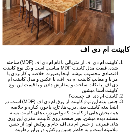
کابینت ام دی اف
کابینت ام دی اف از متریالی با نام ام دی اف (MDF) ساخته
شده. قیمت مدل کابینت MDF مناسب است و یک نوع کابینت
اقتصادی محسوب میشه. اینجا بصورت خلاصه و کاربردی با
مزایا و معایب کابینت ام دی اف، با عکس و مدل کابینت ام
دی اف، با نکات ساخت و سفارش دادن و با قیمت این نوع
کابینت آشنا میشین.
کابینت ام دی اف چیست؟
جنس بدنه این نوع کابینت از ورق ام دی اف (MDF) است. در
اینجا بدنه کابینت یعنی درب ها، تاج، پاخور، کناره و خلاصه
همه بخش هایی از کابینت که وقتی درب های کابینت بسته
هستند دیده میشن، بجز صفحه روی کابینت. مغزیِ این ورق
های فیبری، از جنس ام دی اف خام و روکش اون از جنس
ملامینه است و به خاطر همین روکش، در برابر رطوبت