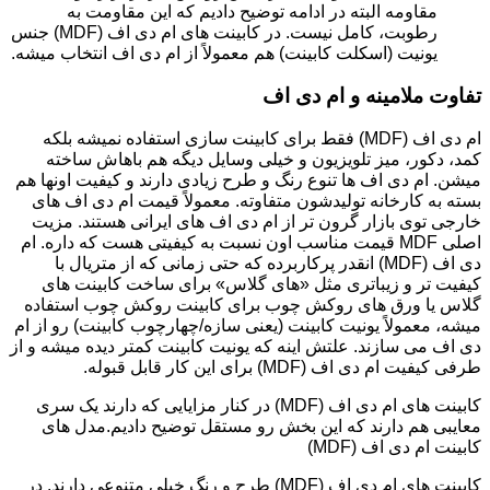
مقاومه البته در ادامه توضیح دادیم که این مقاومت به
رطوبت، کامل نیست. در کابینت های ام دی اف (MDF) جنس
یونیت (اسکلت کابینت) هم معمولاً از ام دی اف انتخاب میشه.
تفاوت ملامینه و ام دی اف
ام دی اف (MDF) فقط برای کابینت سازی استفاده نمیشه بلکه
کمد، دکور، میز تلویزیون و خیلی وسایل دیگه هم باهاش ساخته
میشن. ام دی اف ها تنوع رنگ و طرح زیادی دارند و کیفیت اونها هم
بسته به کارخانه تولیدشون متفاوته. معمولاً قیمت ام دی اف های
خارجی توی بازار گرون تر از ام دی اف های ایرانی هستند. مزیت
اصلی MDF قیمت مناسب اون نسبت به کیفیتی هست که داره. ام
دی اف (MDF) انقدر پرکاربرده که حتی زمانی که از متریال با
کیفیت تر و زیباتری مثل «های گلاس» برای ساخت کابینت های
گلاس یا ورق های روکش چوب برای کابینت روکش چوب استفاده
میشه، معمولاً یونیت کابینت (یعنی سازه/چهارچوب کابینت) رو از ام
دی اف می سازند. علتش اینه که یونیت کابینت کمتر دیده میشه و از
طرفی کیفیت ام دی اف (MDF) برای این کار قابل قبوله.
کابینت های ام دی اف (MDF) در کنار مزایایی که دارند یک سری
معایبی هم دارند که این بخش رو مستقل توضیح دادیم.مدل های
کابینت ام دی اف (MDF)
کابینت های ام دی اف (MDF) طرح و رنگ خیلی متنوعی دارند. در