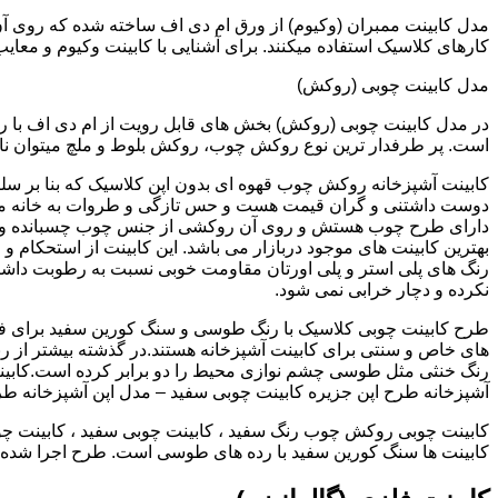
کارهای کلاسیک استفاده میکنند. برای آشنایی با کابینت وکیوم و معای
مدل کابینت چوبی (روکش)
در مدل کابینت چوبی (روکش) بخش های قابل رویت از ام دی اف با ر
است. پر طرفدار ترین نوع روکش چوب، روکش بلوط و ملچ میتوان نام 
کابینت آشپزخانه روکش چوب قهوه ای بدون اپن کلاسیک که بنا بر سل
دوست داشتنی و گران قیمت هست و حس تازگی و طروات به خانه می 
دارای طرح چوب هستش و روی آن روکشی از جنس چوب چسبانده و 
بهترین کابینت های موجود دربازار می باشد. این کابینت از استحکام 
رنگ های پلی استر و پلی اورتان مقاومت خوبی نسبت به رطوبت داشته
نکرده و دچار خرابی نمی شود.
طرح کابینت چوبی کلاسیک با رنگ طوسی و سنگ کورین سفید برای ف
های خاص و سنتی برای کابینت آشپزخانه هستند.در گذشته بیشتر از رن
رنگ خنثی مثل طوسی چشم نوازی محیط را دو برابر کرده است.کابین
آشپزخانه طرح اپن جزیره کابینت چوبی سفید – مدل اپن آشپزخانه ط
کابینت چوبی روکش چوب رنگ سفید ، کابینت چوبی سفید ، کابینت چو
کابینت ها سنگ کورین سفید با رده های طوسی است. طرح اجرا شده کل