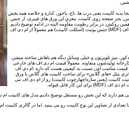
شین.
بینت از ورق ام دی اف (MDF) است. در اینجا بدنه کابینت یعنی درب ها، تاج، پاخور، کناره و خلاصه همه بخش
شن، بجز صفحه روی کابینت. مغزیِ این ورق های فیبری، از جنس
ن روکش، در برابر رطوبت مقاومه البته در ادامه توضیح دادیم
که این مقاومت به رطوبت، کامل نیست. در کابینت های ام دی اف (MDF) جنس یونیت (اسکلت کابینت) هم معمولاً از ام دی اف
ه کمد، دکور، میز تلویزیون و خیلی وسایل دیگه هم باهاش ساخته میشن.
کارخانه تولیدشون متفاوته. معمولاً قیمت ام دی اف های خارجی
توی بازار گرون تر از ام دی اف های ایرانی هستند. مزیت اصلی MDF قیمت مناسب اون نسبت به کیفیتی هست که داره. ام دی اف
 و زیباتری مثل «های گلاس» برای ساخت کابینت های گلاس یا ورق
ت کابینت (یعنی سازه/چهارچوب کابینت) رو از ام دی اف می
 کار قابل قبوله.