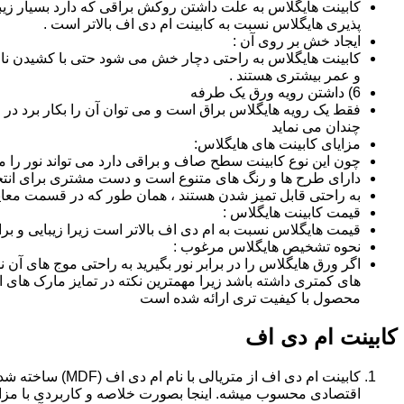
کابینت هایگلاس به علت داشتن روکش براقی که دارد بسیار زیب
پذیری هایگلاس نسبت به کابینت ام دی اف بالاتر است .
ایجاد خش بر روی آن :
کابینت هایگلاس به راحتی دچار خش می شود حتی با کشیدن ناخن 
و عمر بیشتری هستند .
6) داشتن رویه ورق یک طرفه
فقط یک رویه هایگلاس براق است و می توان آن را بکار برد در جا
چندان می نماید
مزایای کابینت های هایگلاس:
چون این نوع کابینت سطح صاف و براقی دارد می تواند نور را
دارای طرح ها و رنگ های متنوع است و دست مشتری برای انتخ
به راحتی قابل تمیز شدن هستند ، همان طور که در قسمت معایب
قیمت کابینت هایگلاس :
قیمت هایگلاس نسبت به ام دی اف بالاتر است زیرا زیبایی و بر
نحوه تشخیص هایگلاس مرغوب :
اگر ورق هایگلاس را در برابر نور بگیرید به راحتی موج های آ
های کمتری داشته باشد زیرا مهمترین نکته در تمایز مارک ه
محصول با کیفیت تری ارائه شده است
کابینت ام دی اف
اقتصادی محسوب میشه. اینجا بصورت خلاصه و کاربردی با مزایا