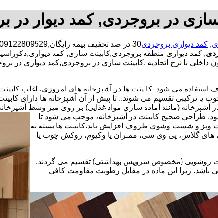
سازی در بروجردی, کمد دیوار در ب
ی
,
کمد دیواری بروجردی
ردی
, کمد دیواری منطقه بروجردی,کابینت سازی, کمد دیواری,دکوراس
اخلی با نرخ اتحادیه ,کابینت سازی در بروجردی,کمد دیواری در برو
استفاده می شود. کابینت ها در آشپزخانه های امروزی، اغلب کابینت ها 
یا ترکیبی تقسیم می شوند.. تا پیش از آن آشپزخانه ها دارای کابی
 آشپزخانه (مانند آماده سازی مواد غذایی) بر روی میز وسط آشپزخانه
 شود. طراحی صحیح کابینت در آشپزخانه، موجب می شود تا
ت وپز و شست وشوی ظروف افزایش یابد.کابینت ها بسته به
اف، های گلاس، پی وی سی، ممبران یا وکیوم، روکش چوب یا
کابینت روشویی (مخصوص سرویس بهداشتی) تقسیم می گردند.
ی باشد. زیرا این ماده در مقابل رطوبت مقاومت کافی