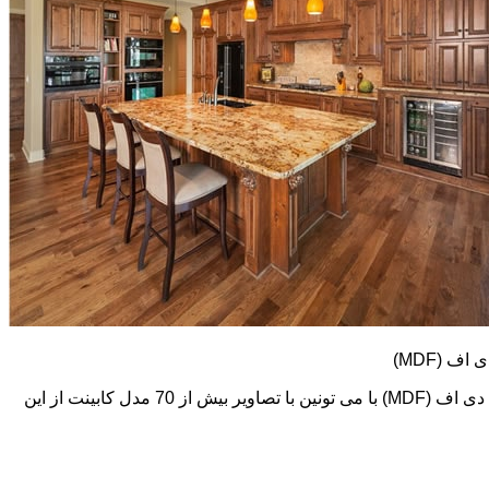
کابینت های ام دی اف (MDF) طرح و رنگ خیلی متنوعی دارند. در اینجا تعدادی از تصاویر این نوع کابینت رو می بینید. اما در گالری کابینت ام دی اف (MDF) با می تونین با تصاویر بیش از 70 مدل کابینت از این