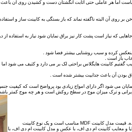
است اما هر عاملی حتی اثابت انگشتان دست و کشیدن روی آن باعث برو
بر روی آن البته ناگفته نماند که باز بستگی به کابینت ساز و استفاد
هایی که نیاز است پشت کار نیز براق نمایان شود نیاز به استفاده از د
 منعکس کرده و سبب روشنایی بیشتر فضا شود .
اب باز است .
 گفتیم کابینت هایگلاس براحتی لک بر می دارد و کثیف می شود اما ب
اق بودن آن باعث جذابیت بیشتر شده است .
ن نمایان می شود اگر دارای امواج زیادی بود پرواضح است که کیفیت ج
ای ایرانی و ترک میزان موج در سطح روکش است و هر چه موج کمتر ب
کابینت ام دی اف از متریالی با نام ام دی اف (MDF) ساخته شده. قیمت مدل کابینت MDF مناسب است و یک نوع کابینت
 و معایب کابینت ام دی اف، با عکس و مدل کابینت ام دی اف، با