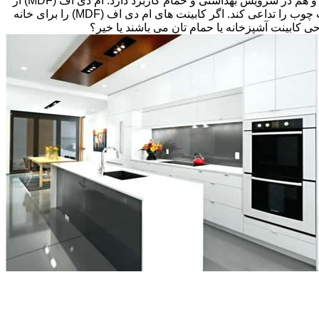
های قبلی، انتخاب های زیادی پیش رویتان قرار دارد. کابینت ام دی اف (MDF) اغلب گزینه مقرون به صرفه ای می باشد که هم در آشپزخانه و هم در سرویس بهداشتی و حمام کاربرد دارد. ام دی اف (MDF) از
تخته های فیبر با دانسیته متوسط و پوششی از لایه نازکی از وینیل(Thermofoil)، تشکیل شده است اما می تواند طوری طراحی شود که بافت چوب را تداعی کند. اگر کابینت های ام دی اف (MDF) را برای خانه
احی کابینت آشپزخانه یا حمام تان می باشند یا خیر؟