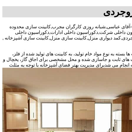
روجردی
30 در صد تخفیف بیمه رایگان,09122809529-آقای عباسی,شبانه روزی کارگران مجرب,کابینت سازی محدوده
یون داخلی شرکت,دکوراسیون داخلی ادارات,دکوراسیون داخلی
جردی,کمد دیواری منزل,کابینت سازی منزل,کابینت سازی آشپزخانه ,
بسته به نوع مواد خام تولید، به کابینت های تولید شده از فلز،
نت های ثابت و جاسازی شده و محل مشخصی برای اجاق گاز، یخچال و
 انجام می شد
برای مدیریت بهتر فضای آشپزخانه با توجه به مثلث