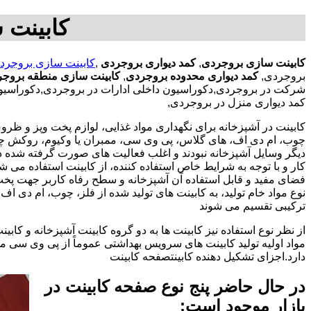
کابینت 
کابینت سازی بروجردی
,
کمد دیواری بروجردی
,
کابینت سازی بروجرد
بروجردی,
کمد دیواری محدوده بروجردی
,
کابینت سازی منطقه بروج
شرکت در بروجردی,دکوراسیون داخلی ادارات در بروجردی,دکوراسیون د
کمد دیواری منزل در بروجردی,
کابینت در آشپزخانه برای نگهداری مواد غذایی، لوازم پخت وپز و ظروف 
چوب، ام دی اف، های گلاس، پی وی سی، ممبران یا وکیوم، روکش چوب 
دیگر وسایل آشپزخانه نبودند و اغلب فعالیت های صورت گرفته شده در
کار و با توجه به شرایط خاص استفاده کننده، از کابینت استفاده می
فضای مفید و قابل استفاده آن آشپزخانه و سطح رفاه کاربر جهت پخ
نوع مواد خام تولید، به کابینت های تولید شده از فلز، چوب، ام دی 
ترکیبی تقسیم می شوند
از نظر نوع استفاده نیز کابینت ها به دو گروه کابینت آشپزخانه و 
مواد اولیه تولید کابینت های سرویس بهداشتی عموماً از پی وی سی م
دارد.اجزای تشکیل دهنده کابینتصفحه کابینت
در حال حاضر پنج نوع صفحه کابینت در
بازار موجود است: