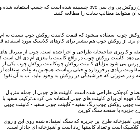
مدل کابینت ممبران (وکیوم) از ورق ام دی اف ساخته شده که روی آن روکش پی و
ب آن میتوانید مطالب سایت را مطالعه کنید.
وکش چوب استفاده میشود که قیمت کابینت روکش چوب نسبت به ام دی ا
برد. از روکش چوب هم بیشتر برای کارهای کلاسیک مورد استفاده قرا
یقه و کاربری صاحبخانه طراحی و اجرا شده است. چوب از متریال های
دهد. کابینت روکش چوب در واقع کابینت با مغزی ام دی اف است ک
پرس می شود.مزایای کابینت روکش چوبکابینت روکش چوب یکی از
و مقاومت زیادی برخورداره و خیلی زیباست. همچنین به علت استفاده از
 و در صورتی که خراشیدگی در روکش به وجود نیاید، آب به آن نفوذ
ضای کوچکی طراحی شده است. کابینت های چوبی از جمله متریال
گ قهوه ای برای کابینت های چوبی استفاده می کردند.ترکیب سفید با
ت چوبی روکش چوب رنگ سفید - کابینت چوبی سفید - کابینت چوبی
رح جزیره با صفحه سنگ کورین
بی آشپزخانه طرح اپن جزیره که سنگ استفاده شده روی اپن و روی
اسیک است و تعداد کابینتها زیاد است و آشپزخانه ای جادار است.