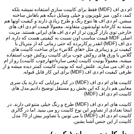
ام دی اف (MDF) فقط برای کابینت سازی استفاده نمیشه بلکه
کمد، دکور، میز تلویزیون و خیلی وسایل دیگه هم باهاش ساخته
میشن. ام دی اف ها تنوع رنگ و طرح زیادی دارند و کیفیت اونها هم
بسته به کارخانه تولیدشون متفاوته. معمولاً قیمت ام دی اف های
خارجی توی بازار گرون تر از ام دی اف های ایرانی هستند. مزیت
اصلی MDF قیمت مناسب اون نسبت به کیفیتی هست که داره. ام
دی اف (MDF) انقدر پرکاربرده که حتی زمانی که از متریال با
کیفیت تر و زیباتری مثل «های گلاس» برای ساخت کابینت های
گلاس یا ورق های روکش چوب برای کابینت روکش چوب استفاده
میشه، معمولاً یونیت کابینت (یعنی سازه/چهارچوب کابینت) رو از ام
دی اف می سازند. علتش اینه که یونیت کابینت کمتر دیده میشه و از
طرفی کیفیت ام دی اف (MDF) برای این کار قابل قبوله.
کابینت های ام دی اف (MDF) در کنار مزایایی که دارند یک سری
معایبی هم دارند که این بخش رو مستقل توضیح دادیم.مدل های
کابینت ام دی اف (MDF)
کابینت های ام دی اف (MDF) طرح و رنگ خیلی متنوعی دارند. در
اینجا تعدادی از تصاویر این نوع کابینت رو می بینید. اما در گالری
کابینت ام دی اف (MDF) با می تونین با تصاویر بیش از 70 مدل
کابینت از این جنس آشنا بشین.