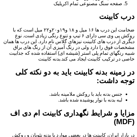
صفحه سنگ مصنوعی تمام اکریلیک
درب کابینت
ضخامت این درب ها ۱۶ میل و ۱۸ و١٩و٢٠و٢٢ میل است که با
روکش پی وی سی دارای ۶ تیپ و تنوع رنگی زیادی است. نوع
دیگری از درب های کابینت نیزهای گلاس نام دارد. این درب ها همان
مشخصات فوق را دارد ولی در رنگ آمیزی آن از رنگ های براق
شبیه رنگهای تمام پلی استر (شیشه ای) استفاده شده که جذابیت
خاصی در ترکیب کابینت ایجاد می کند.بدنه کابینت
در زمینه بدنه کابینت باید به دو نکته کلی
توجه داشت:
جنس بدنه باید با روکش ملامینه باشد.
لبه بدنه با نوار پوشیده شده باشد.
مزایا و شرایط نگهداری کابینت ام دی اف
(MDF)
در بازار ایران، کابینت ها در بعضی موارد با بدنه نئوپان و روکش