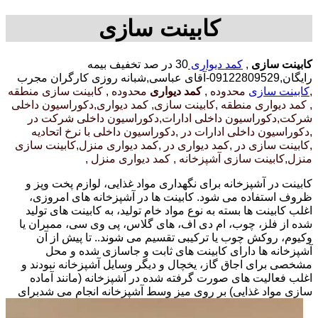
کابینت سازی
کابینت سازی
,
کمد دیواری
30 در صد تخفیف بیمه
رایگان,09122809529-آقای عباسی,شبانه روزی کارگران مجرب
,
کابینت سازی
محدوده ,
کمد دیواری
محدوده , کابینت سازی منطقه
, کمد دیواری منطقه ,کابینت سازی, کمد دیواری,دکوراسیون داخلی
شرکت,دکوراسیون داخلی ادارات,دکوراسیون داخلی شرکت در
,دکوراسیون داخلی ادارات در ,دکوراسیون داخلی با نرخ اتحادیه
,کابینت سازی در ,کمد دیواری در ,کمد دیواری منزل,کابینت سازی
منزل,کابینت سازی آشپزخانه , کمد دیواری منزل ,
کابینت در آشپزخانه برای نگهداری مواد غذایی، لوازم پخت وپز و
ظروف استفاده می شود. کابینت ها در آشپزخانه های امروزی،
اغلب کابینت ها بسته به نوع مواد خام تولید، به کابینت های تولید
شده از فلز، چوب، ام دی اف، های گلاس، پی وی سی، ممبران یا
وکیوم، روکش چوب یا ترکیبی تقسیم می شوند.. تا پیش از آن
آشپزخانه ها دارای کابینت های ثابت و جاسازی شده و محل
مشخصی برای اجاق گاز، یخچال و دیگر وسایل آشپزخانه نبودند و
اغلب فعالیت های صورت گرفته شده در آشپزخانه (مانند آماده
سازی مواد غذایی) بر روی میز وسط آشپزخانه انجام می شد
برای