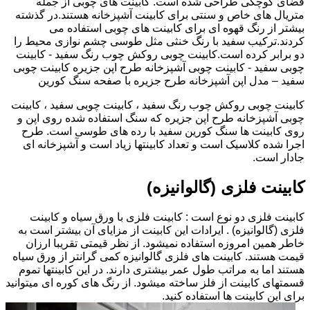
فضای کوچکی طراحی شده است. کابینت های چوبی از جمله
متریال های خاص و سنتی برای کابینت آشپزخانه هستند.در گذشته
بیشتر از رنگ قهوه ای برای کابینت های چوبی استفاده می
کردند.ترکیب سفید با رنگ خنثی مثل طوسی چشم نوازی محیط را
دو برابر کرده است.کابینت چوبی روکش چوب رنگ سفید - کابینت
چوبی سفید - کابینت چوبی آشپزخانه طرح اپن جزیره کابینت چوبی
سفید – مدل اپن آشپزخانه طرح جزیره با صفحه سنگ کورین
کابینت چوبی روکش چوب رنگ سفید ، کابینت چوبی سفید ، کابینت
چوبی آشپزخانه طرح اپن جزیره که سنگ استفاده شده روی اپن و
روی کابینت ها سنگ کورین سفید با رده های طوسی است. طرح
اجرا شده کلاسیک است و تعداد کابینتها زیاد است و آشپزخانه ای
جادار است.
کابینت فلزی (گالوانیزه)
کابینت فلزی دو نوع است : کابینت فلزی با ورق سیاه و کابینت
فلزی (گالوانیزه) . ایرادات این کابینت از مزایای آن بیشتر است به
خاطر همین امروزه استفاده نمیشود. از نظر قیمتی تقریبا ارزان
قیمت هستند. کابینت های فلزی گالوانیزه کمی گرانتر از ورق سیاه
هستند اما به مراتب طول عمر بیشتری دارند. در این کابینتها تموم
قسمتهای کابینت از فلز ساخته میشود. از رنگ های کوره ای میتوانید
برای این کابینت ها استفاده کنید.