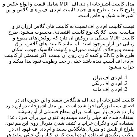
مدل کابینت آشپزخانه ام دی اف MDF شامل قیمت و انواع عکس و
طرح کابینت ، طرح های جدید کابینت ام دی اف و های گلاس و اپن
آشپزخانه شیک و خاص است.
قیمت کابینت ام دی اف نسبت به کابینت های گلاس ارزان تر و
مناسب است. کلا یک نوع کابینت اقتصادی محسوب میشود. طرح
کابینت MDF بستگی به روکش آن دارد که روکش های متنوع و
زیبایی در بازار موجود است. اما مانند کابینت های گلاس، براق
نیست و برخلاف کابینت ممبران و کابینت کلاسیک چوب، امکان
طرح های CNC و کنده کاری روی آن نیست. اگر قسمتی از کابینت
ام دی اف آسیب دیده باشد خیلی راحت رطوبت نفوذ پیدا میکند و
خراب میشود.
ام دی اف براق
ام دی اف رنگی
ام دی اف مات
کابینت آشپزخانه ام دی اف هایگلاس سفید و اپن جزیره ای در
فضای نسبتاً بزرگی اجرا شده است. این مدل آشپزخانه دو اپن دارد
و از دو طرف باز می باشد. برای سطح قسمتی از اپن شیشه
استفاده شده که خیلی راحت میشه به عنوان میز برای صرف غذا
استفاده کرد و نگران خراب یا کثیف شدن متریال روی اپن هم نبود.
طراح از تلفیق دو متریال هایگلاس سفید و ام دی اف قهوه ای در
ترکیب رنگبندی استفاده کرده است که در کنار رنگ خنثی سفید هر