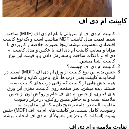
کابینت ام دی اف
کابینت ام دی اف از متریالی با نام ام دی اف (MDF) ساخته
شده. قیمت مدل کابینت MDF مناسب است و یک نوع کابینت
اقتصادی محسوب میشه. اینجا بصورت خلاصه و کاربردی با
مزایا و معایب کابینت ام دی اف، با عکس و مدل کابینت ام
دی اف، با نکات ساخت و سفارش دادن و با قیمت این نوع
کابینت آشنا میشین.
کابینت ام دی اف چیست؟
جنس بدنه این نوع کابینت از ورق ام دی اف (MDF) است. در
اینجا بدنه کابینت یعنی درب ها، تاج، پاخور، کناره و خلاصه
همه بخش هایی از کابینت که وقتی درب های کابینت بسته
هستند دیده میشن، بجز صفحه روی کابینت. مغزیِ این ورق
های فیبری، از جنس ام دی اف خام و روکش اون از جنس
ملامینه است و به خاطر همین روکش، در برابر رطوبت
مقاومه البته در ادامه توضیح دادیم که این مقاومت به
رطوبت، کامل نیست. در کابینت های ام دی اف (MDF) جنس
یونیت (اسکلت کابینت) هم معمولاً از ام دی اف انتخاب میشه.
تفاوت ملامینه و ام دی اف