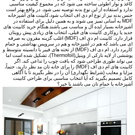
کاغذ و نوار اطوئی ساخته می شود که در مجموع کیفیت مناسبی
ندارد و استفاده از این نوع بدنه توصیه نمی شود. در واقع بهتر است
جنس بدنه نیز از نوع ام دی اف انتخاب شود.کابینت های آشپزخانه
MDF به آسانی تمیز می شوند و به همین دلیل برای استفاده در
آشپزخانه بسیار ایده آل و مناسب می باشند.هنگام خرید کابینت های
جدید یا روکاری کابینت های قبلی، انتخاب های زیادی پیش رویتان
قرار دارد. کابینت ام دی اف (MDF) اغلب گزینه مقرون به صرفه
ای می باشد که هم در آشپزخانه و هم در سرویس بهداشتی و حمام
کاربرد دارد. ام دی اف (MDF) از تخته های فیبر با دانسیته متوسط و
پوششی از لایه نازکی از وینیل(Thermofoil)، تشکیل شده است اما
می تواند طوری طراحی شود که بافت چوب را تداعی کند. اگر
کابینت های ام دی اف (MDF) را برای خانه تان مد نظر دارید، حتماً،
مزایا و معایب (شرایط نگهداری) آن را در نظر بگیرید تا با آگاهی
کامل تصمیم بگیرید که آیا انتخاب مناسبی برای طراحی کابینت
آشپزخانه یا حمام تان می باشند یا خیر؟