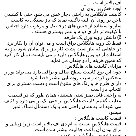
اف بالاتر است .
ایجاد خش بر روی آن :
کابینت هایگلاس به راحتی دچار خش می شود حتی با کشیدن
ناخن بر روی آن البته ناگفته نماند که باز بستگی به کابینت
ساز و استفاده از جنس های درجه یک و مرغوب دارد اجناس
با کیفیت تر دارای دوام و عمر بیشتری هستند .
6) داشتن رویه ورق یک طرفه
فقط یک رویه هایگلاس براق است و می توان آن را بکار برد
در جاهایی که نیاز است پشت کار نیز براق نمایان شود نیاز به
استفاده از دو ورق هایگلاس دارید و می بایست دوبل کار کنید
که همین هزینه را دو چندان می نماید
مزایای کابینت های هایگلاس:
چون این نوع کابینت سطح صاف و براقی دارد می تواند نور را
منعکس کرده و سبب روشنایی بیشتر فضا شود .
دارای طرح ها و رنگ های متنوع است و دست مشتری برای
انتخاب باز است .
به راحتی قابل تمیز شدن هستند ، همان طور که در قسمت
معایب گفتیم کابینت هایگلاس براحتی لک بر می دارد و کثیف
می شود اما به همان راحتی هم با یک دستمال نمناک تمیز
میشود
قیمت کابینت هایگلاس :
قیمت هایگلاس نسبت به ام دی اف بالاتر است زیرا زیبایی و
براق بودن آن باعث جذابیت بیشتر شده است .
نحوه تشخیص هایگلاس مرغوب :