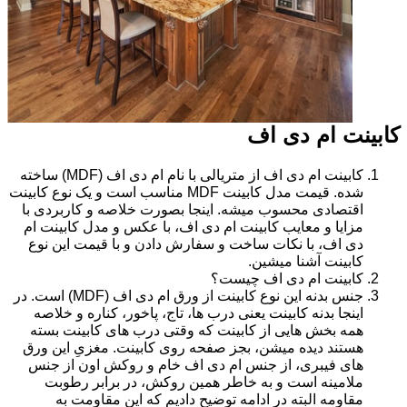
کابینت ام دی اف
کابینت ام دی اف از متریالی با نام ام دی اف (MDF) ساخته
شده. قیمت مدل کابینت MDF مناسب است و یک نوع کابینت
اقتصادی محسوب میشه. اینجا بصورت خلاصه و کاربردی با
مزایا و معایب کابینت ام دی اف، با عکس و مدل کابینت ام
دی اف، با نکات ساخت و سفارش دادن و با قیمت این نوع
کابینت آشنا میشین.
کابینت ام دی اف چیست؟
جنس بدنه این نوع کابینت از ورق ام دی اف (MDF) است. در
اینجا بدنه کابینت یعنی درب ها، تاج، پاخور، کناره و خلاصه
همه بخش هایی از کابینت که وقتی درب های کابینت بسته
هستند دیده میشن، بجز صفحه روی کابینت. مغزیِ این ورق
های فیبری، از جنس ام دی اف خام و روکش اون از جنس
ملامینه است و به خاطر همین روکش، در برابر رطوبت
مقاومه البته در ادامه توضیح دادیم که این مقاومت به