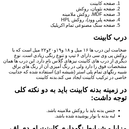
صفحه کابینت
صفحه نئوپان، روکش
صفحه MDF، روکش ملامینه
صفحه پلی وود)، روکش HPL
صفحه سنگ مصنوعی تمام اکریلیک
درب کابینت
ضخامت این درب ها ۱۶ میل و ۱۸ و١٩و٢٠و٢٢ میل است که با
روکش پی وی سی دارای ۶ تیپ و تنوع رنگی زیادی است. نوع
دیگری از درب های کابینت نیزهای گلاس نام دارد. این درب ها همان
مشخصات فوق را دارد ولی در رنگ آمیزی آن از رنگ های براق
شبیه رنگهای تمام پلی استر (شیشه ای) استفاده شده که جذابیت
خاصی در ترکیب کابینت ایجاد می کند.بدنه کابینت
در زمینه بدنه کابینت باید به دو نکته کلی
توجه داشت:
جنس بدنه باید با روکش ملامینه باشد.
لبه بدنه با نوار پوشیده شده باشد.
مزایا و شرایط نگهداری کابینت ام دی اف