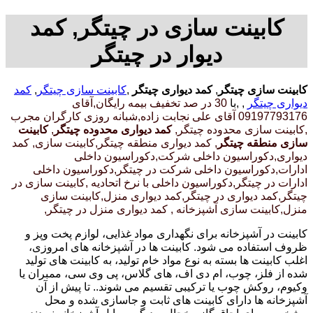
کابینت سازی در چیتگر, کمد
دیوار در چیتگر
کابینت سازی چیتگر
,
کمد دیواری چیتگر
,
کابینت سازی چیتگر
,
کمد
دیواری چیتگر
, ,با
30 در صد تخفیف بیمه رایگان,آقای
09197793176 آقای علی نجابت زاده,شبانه روزی کارگران مجرب
,کابینت سازی محدوده چیتگر,
کمد دیواری محدوده چیتگر
,
کابینت
سازی منطقه چیتگر
, کمد دیواری منطقه چیتگر,کابینت سازی, کمد
دیواری,دکوراسیون داخلی شرکت,دکوراسیون داخلی
ادارات,دکوراسیون داخلی شرکت در چیتگر,دکوراسیون داخلی
ادارات در چیتگر,دکوراسیون داخلی با نرخ اتحادیه ,کابینت سازی در
چیتگر,کمد دیواری در چیتگر,کمد دیواری منزل,کابینت سازی
منزل,کابینت سازی آشپزخانه , کمد دیواری منزل در چیتگر,
کابینت در آشپزخانه برای نگهداری مواد غذایی، لوازم پخت وپز و
ظروف استفاده می شود. کابینت ها در آشپزخانه های امروزی،
اغلب کابینت ها بسته به نوع مواد خام تولید، به کابینت های تولید
شده از فلز، چوب، ام دی اف، های گلاس، پی وی سی، ممبران یا
وکیوم، روکش چوب یا ترکیبی تقسیم می شوند.. تا پیش از آن
آشپزخانه ها دارای کابینت های ثابت و جاسازی شده و محل