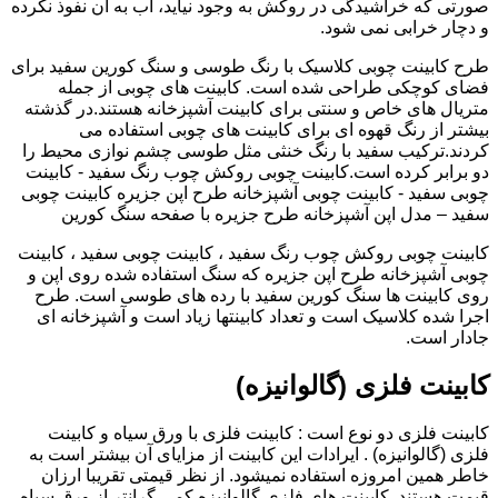
صورتی که خراشیدگی در روکش به وجود نیاید، آب به آن نفوذ نکرده
و دچار خرابی نمی شود.
طرح کابینت چوبی کلاسیک با رنگ طوسی و سنگ کورین سفید برای
فضای کوچکی طراحی شده است. کابینت های چوبی از جمله
متریال های خاص و سنتی برای کابینت آشپزخانه هستند.در گذشته
بیشتر از رنگ قهوه ای برای کابینت های چوبی استفاده می
کردند.ترکیب سفید با رنگ خنثی مثل طوسی چشم نوازی محیط را
دو برابر کرده است.کابینت چوبی روکش چوب رنگ سفید - کابینت
چوبی سفید - کابینت چوبی آشپزخانه طرح اپن جزیره کابینت چوبی
سفید – مدل اپن آشپزخانه طرح جزیره با صفحه سنگ کورین
کابینت چوبی روکش چوب رنگ سفید ، کابینت چوبی سفید ، کابینت
چوبی آشپزخانه طرح اپن جزیره که سنگ استفاده شده روی اپن و
روی کابینت ها سنگ کورین سفید با رده های طوسی است. طرح
اجرا شده کلاسیک است و تعداد کابینتها زیاد است و آشپزخانه ای
جادار است.
کابینت فلزی (گالوانیزه)
کابینت فلزی دو نوع است : کابینت فلزی با ورق سیاه و کابینت
فلزی (گالوانیزه) . ایرادات این کابینت از مزایای آن بیشتر است به
خاطر همین امروزه استفاده نمیشود. از نظر قیمتی تقریبا ارزان
قیمت هستند. کابینت های فلزی گالوانیزه کمی گرانتر از ورق سیاه