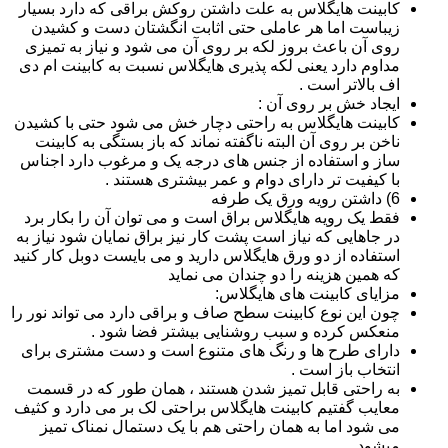
کابینت هایگلاس به علت داشتن روکش براقی که دارد بسیار
زیباست اما هر عاملی حتی اثابت انگشتان دست و کشیدن
روی آن باعث بروز لکه بر روی آن می شود و نیاز به تمیزی
مداوم دارد یعنی لکه پذیری هایگلاس نسبت به کابینت ام دی
اف بالاتر است .
ایجاد خش بر روی آن :
کابینت هایگلاس به راحتی دچار خش می شود حتی با کشیدن
ناخن بر روی آن البته ناگفته نماند که باز بستگی به کابینت
ساز و استفاده از جنس های درجه یک و مرغوب دارد اجناس
با کیفیت تر دارای دوام و عمر بیشتری هستند .
6) داشتن رویه ورق یک طرفه
فقط یک رویه هایگلاس براق است و می توان آن را بکار برد
در جاهایی که نیاز است پشت کار نیز براق نمایان شود نیاز به
استفاده از دو ورق هایگلاس دارید و می بایست دوبل کار کنید
که همین هزینه را دو چندان می نماید
مزایای کابینت های هایگلاس:
چون این نوع کابینت سطح صاف و براقی دارد می تواند نور را
منعکس کرده و سبب روشنایی بیشتر فضا شود .
دارای طرح ها و رنگ های متنوع است و دست مشتری برای
انتخاب باز است .
به راحتی قابل تمیز شدن هستند ، همان طور که در قسمت
معایب گفتیم کابینت هایگلاس براحتی لک بر می دارد و کثیف
می شود اما به همان راحتی هم با یک دستمال نمناک تمیز
میشود