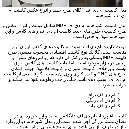
مدل کابینت ام دی اف MDF، طرح جدید و انواع عکس کابینت ام
دی اف آشپزخانه
مدل کابینت آشپزخانه ام دی اف MDF شامل قیمت و انواع عکس و
طرح کابینت ، طرح های جدید کابینت ام دی اف و های گلاس و اپن
آشپزخانه شیک و خاص است.
قیمت کابینت ام دی اف نسبت به کابینت های گلاس ارزان تر و
مناسب است. کلا یک نوع کابینت اقتصادی محسوب میشود. طرح
کابینت MDF بستگی به روکش آن دارد که روکش های متنوع و
زیبایی در بازار موجود است. اما مانند کابینت های گلاس، براق
نیست و برخلاف کابینت ممبران و کابینت کلاسیک چوب، امکان
طرح های CNC و کنده کاری روی آن نیست. اگر قسمتی از کابینت
ام دی اف آسیب دیده باشد خیلی راحت رطوبت نفوذ پیدا میکند و
خراب میشود.
ام دی اف براق
ام دی اف رنگی
ام دی اف مات
کابینت آشپزخانه ام دی اف هایگلاس سفید و اپن جزیره ای در
فضای نسبتاً بزرگی اجرا شده است. این مدل آشپزخانه دو اپن دارد
و از دو طرف باز می باشد. برای سطح قسمتی از اپن شیشه