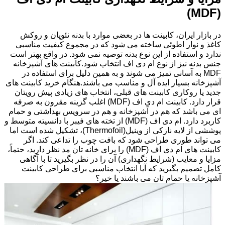
(MDF)
در بازار ایران، کابینت ها در بعضی موارد با بدنه نئوپان و روکش
کاغذ و نوار اطوئی ساخته می شود که در مجموع کیفیت مناسبی
ندارد و استفاده از این نوع بدنه توصیه نمی شود. در واقع بهتر است
جنس بدنه نیز از نوع ام دی اف انتخاب شود.کابینت های آشپزخانه
MDF به آسانی تمیز می شوند و به همین دلیل برای استفاده در
آشپزخانه بسیار ایده آل و مناسب می باشند.هنگام خرید کابینت های
جدید یا روکاری کابینت های قبلی، انتخاب های زیادی پیش رویتان
قرار دارد. کابینت ام دی اف (MDF) اغلب گزینه مقرون به صرفه
ای می باشد که هم در آشپزخانه و هم در سرویس بهداشتی و حمام
کاربرد دارد. ام دی اف (MDF) از تخته های فیبر با دانسیته متوسط و
پوششی از لایه نازکی از وینیل(Thermofoil)، تشکیل شده است اما
می تواند طوری طراحی شود که بافت چوب را تداعی کند. اگر
کابینت های ام دی اف (MDF) را برای خانه تان مد نظر دارید، حتماً،
مزایا و معایب (شرایط نگهداری) آن را در نظر بگیرید تا با آگاهی
کامل تصمیم بگیرید که آیا انتخاب مناسبی برای طراحی کابینت
آشپزخانه یا حمام تان می باشند یا خیر؟