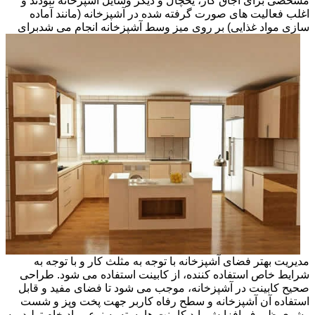
مشخصی برای اجاق گاز، یخچال و دیگر وسایل آشپزخانه نبودند و
اغلب فعالیت های صورت گرفته شده در آشپزخانه (مانند آماده
سازی مواد غذایی) بر روی میز وسط آشپزخانه انجام می شد
برای
مدیریت بهتر فضای آشپزخانه با توجه به مثلث کار و با توجه به
شرایط خاص استفاده کننده، از کابینت استفاده می شود. طراحی
صحیح کابینت در آشپزخانه، موجب می شود تا فضای مفید و قابل
استفاده آن آشپزخانه و سطح رفاه کاربر جهت پخت وپز و شست
وشوی ظروف افزایش یابد.کابینت ها بسته به نوع مواد خام تولید، به