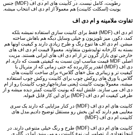
رطوبت، کامل نیست. در کابینت های ام دی اف (MDF) جنس
یونیت (اسکلت کابینت) هم معمولاً از ام دی اف انتخاب میشه.
تفاوت ملامینه و ام دی اف
ام دی اف (MDF) فقط برای کابینت سازی استفاده نمیشه بلکه
کمد، دکور، میز تلویزیون و خیلی وسایل دیگه هم باهاش ساخته
میشن. ام دی اف ها تنوع رنگ و طرح زیادی دارند و کیفیت اونها هم
بسته به کارخانه تولیدشون متفاوته. معمولاً قیمت ام دی اف های
خارجی توی بازار گرون تر از ام دی اف های ایرانی هستند. مزیت
اصلی MDF قیمت مناسب اون نسبت به کیفیتی هست که داره. ام
دی اف (MDF) انقدر پرکاربرده که حتی زمانی که از متریال با
کیفیت تر و زیباتری مثل «های گلاس» برای ساخت کابینت های
گلاس یا ورق های روکش چوب برای کابینت روکش چوب استفاده
میشه، معمولاً یونیت کابینت (یعنی سازه/چهارچوب کابینت) رو از ام
دی اف می سازند. علتش اینه که یونیت کابینت کمتر دیده میشه و از
طرفی کیفیت ام دی اف (MDF) برای این کار قابل قبوله.
کابینت های ام دی اف (MDF) در کنار مزایایی که دارند یک سری
معایبی هم دارند که این بخش رو مستقل توضیح دادیم.مدل های
کابینت ام دی اف (MDF)
کابینت های ام دی اف (MDF) طرح و رنگ خیلی متنوعی دارند. در
اینجا تعدادی از تصاویر این نوع کابینت رو می بینید. اما در گالری