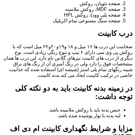
صفحه نئوپان، روکش
صفحه MDF، روکش ملامینه
صفحه پلی وود)، روکش HPL
صفحه سنگ مصنوعی تمام اکریلیک
درب کابینت
ضخامت این درب ها ۱۶ میل و ۱۸ و١٩و٢٠و٢٢ میل است که با
روکش پی وی سی دارای ۶ تیپ و تنوع رنگی زیادی است. نوع
دیگری از درب های کابینت نیزهای گلاس نام دارد. این درب ها همان
مشخصات فوق را دارد ولی در رنگ آمیزی آن از رنگ های براق
شبیه رنگهای تمام پلی استر (شیشه ای) استفاده شده که جذابیت
خاصی در ترکیب کابینت ایجاد می کند.بدنه کابینت
در زمینه بدنه کابینت باید به دو نکته کلی
توجه داشت:
جنس بدنه باید با روکش ملامینه باشد.
لبه بدنه با نوار پوشیده شده باشد.
مزایا و شرایط نگهداری کابینت ام دی اف