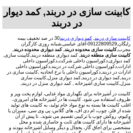
کابینت سازی در دربند, کمد دیوار
در دربند
کابینت سازی دربند
,
کمد دیواری دربند
30 در صد تخفیف بیمه
رایگان,09122809529-آقای عباسی,شبانه روزی کارگران
مجرب,
کابینت سازی محدوده دربند
,
کمد دیواری محدوده دربند
,
کابینت سازی منطقه دربند
, کمد دیواری منطقه دربند,کابینت سازی,
کمد دیواری,دکوراسیون داخلی شرکت,دکوراسیون داخلی
ادارات,دکوراسیون داخلی شرکت در دربند,دکوراسیون داخلی
ادارات در دربند,دکوراسیون داخلی با نرخ اتحادیه ,کابینت سازی در
دربند,کمد دیواری در دربند,کمد دیواری منزل,کابینت سازی
منزل,کابینت سازی آشپزخانه , کمد دیواری منزل در دربند,
کابینت در آشپزخانه برای نگهداری مواد غذایی، لوازم پخت وپز و
ظروف استفاده می شود. کابینت ها در آشپزخانه های امروزی،
اغلب کابینت ها بسته به نوع مواد خام تولید، به کابینت های تولید
شده از فلز، چوب، ام دی اف، های گلاس، پی وی سی، ممبران یا
وکیوم، روکش چوب یا ترکیبی تقسیم می شوند.. تا پیش از آن
آشپزخانه ها دارای کابینت های ثابت و جاسازی شده و محل
مشخصی برای اجاق گاز، یخچال و دیگر وسایل آشپزخانه نبودند و