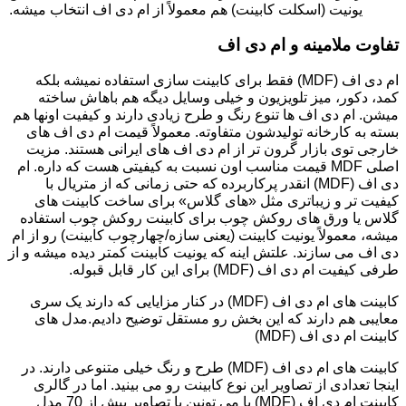
یونیت (اسکلت کابینت) هم معمولاً از ام دی اف انتخاب میشه.
تفاوت ملامینه و ام دی اف
ام دی اف (MDF) فقط برای کابینت سازی استفاده نمیشه بلکه
کمد، دکور، میز تلویزیون و خیلی وسایل دیگه هم باهاش ساخته
میشن. ام دی اف ها تنوع رنگ و طرح زیادی دارند و کیفیت اونها هم
بسته به کارخانه تولیدشون متفاوته. معمولاً قیمت ام دی اف های
خارجی توی بازار گرون تر از ام دی اف های ایرانی هستند. مزیت
اصلی MDF قیمت مناسب اون نسبت به کیفیتی هست که داره. ام
دی اف (MDF) انقدر پرکاربرده که حتی زمانی که از متریال با
کیفیت تر و زیباتری مثل «های گلاس» برای ساخت کابینت های
گلاس یا ورق های روکش چوب برای کابینت روکش چوب استفاده
میشه، معمولاً یونیت کابینت (یعنی سازه/چهارچوب کابینت) رو از ام
دی اف می سازند. علتش اینه که یونیت کابینت کمتر دیده میشه و از
طرفی کیفیت ام دی اف (MDF) برای این کار قابل قبوله.
کابینت های ام دی اف (MDF) در کنار مزایایی که دارند یک سری
معایبی هم دارند که این بخش رو مستقل توضیح دادیم.مدل های
کابینت ام دی اف (MDF)
کابینت های ام دی اف (MDF) طرح و رنگ خیلی متنوعی دارند. در
اینجا تعدادی از تصاویر این نوع کابینت رو می بینید. اما در گالری
کابینت ام دی اف (MDF) با می تونین با تصاویر بیش از 70 مدل