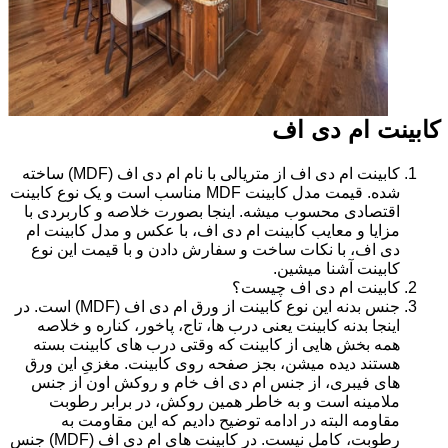
کابینت ام دی اف
کابینت ام دی اف از متریالی با نام ام دی اف (MDF) ساخته
شده. قیمت مدل کابینت MDF مناسب است و یک نوع کابینت
اقتصادی محسوب میشه. اینجا بصورت خلاصه و کاربردی با
مزایا و معایب کابینت ام دی اف، با عکس و مدل کابینت ام
دی اف، با نکات ساخت و سفارش دادن و با قیمت این نوع
کابینت آشنا میشین.
کابینت ام دی اف چیست؟
جنس بدنه این نوع کابینت از ورق ام دی اف (MDF) است. در
اینجا بدنه کابینت یعنی درب ها، تاج، پاخور، کناره و خلاصه
همه بخش هایی از کابینت که وقتی درب های کابینت بسته
هستند دیده میشن، بجز صفحه روی کابینت. مغزیِ این ورق
های فیبری، از جنس ام دی اف خام و روکش اون از جنس
ملامینه است و به خاطر همین روکش، در برابر رطوبت
مقاومه البته در ادامه توضیح دادیم که این مقاومت به
رطوبت، کامل نیست. در کابینت های ام دی اف (MDF) جنس