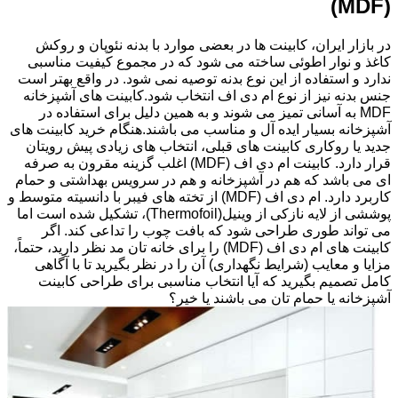
(MDF)
در بازار ایران، کابینت ها در بعضی موارد با بدنه نئوپان و روکش
کاغذ و نوار اطوئی ساخته می شود که در مجموع کیفیت مناسبی
ندارد و استفاده از این نوع بدنه توصیه نمی شود. در واقع بهتر است
جنس بدنه نیز از نوع ام دی اف انتخاب شود.کابینت های آشپزخانه
MDF به آسانی تمیز می شوند و به همین دلیل برای استفاده در
آشپزخانه بسیار ایده آل و مناسب می باشند.هنگام خرید کابینت های
جدید یا روکاری کابینت های قبلی، انتخاب های زیادی پیش رویتان
قرار دارد. کابینت ام دی اف (MDF) اغلب گزینه مقرون به صرفه
ای می باشد که هم در آشپزخانه و هم در سرویس بهداشتی و حمام
کاربرد دارد. ام دی اف (MDF) از تخته های فیبر با دانسیته متوسط و
پوششی از لایه نازکی از وینیل(Thermofoil)، تشکیل شده است اما
می تواند طوری طراحی شود که بافت چوب را تداعی کند. اگر
کابینت های ام دی اف (MDF) را برای خانه تان مد نظر دارید، حتماً،
مزایا و معایب (شرایط نگهداری) آن را در نظر بگیرید تا با آگاهی
کامل تصمیم بگیرید که آیا انتخاب مناسبی برای طراحی کابینت
آشپزخانه یا حمام تان می باشند یا خیر؟