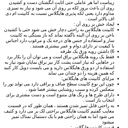
زیباست اما هر عاملی حتی اثابت انگشتان دست و کشیدن
روی آن باعث بروز لکه بر روی آن می شود و نیاز به تمیزی
مداوم دارد یعنی لکه پذیری هایگلاس نسبت به کابینت ام دی
اف بالاتر است .
ایجاد خش بر روی آن :
کابینت هایگلاس به راحتی دچار خش می شود حتی با کشیدن
ناخن بر روی آن البته ناگفته نماند که باز بستگی به کابینت
ساز و استفاده از جنس های درجه یک و مرغوب دارد اجناس
با کیفیت تر دارای دوام و عمر بیشتری هستند .
6) داشتن رویه ورق یک طرفه
فقط یک رویه هایگلاس براق است و می توان آن را بکار برد
در جاهایی که نیاز است پشت کار نیز براق نمایان شود نیاز به
استفاده از دو ورق هایگلاس دارید و می بایست دوبل کار کنید
که همین هزینه را دو چندان می نماید
مزایای کابینت های هایگلاس:
چون این نوع کابینت سطح صاف و براقی دارد می تواند نور را
منعکس کرده و سبب روشنایی بیشتر فضا شود .
دارای طرح ها و رنگ های متنوع است و دست مشتری برای
انتخاب باز است .
به راحتی قابل تمیز شدن هستند ، همان طور که در قسمت
معایب گفتیم کابینت هایگلاس براحتی لک بر می دارد و کثیف
می شود اما به همان راحتی هم با یک دستمال نمناک تمیز
میشود
قیمت کابینت هایگلاس :