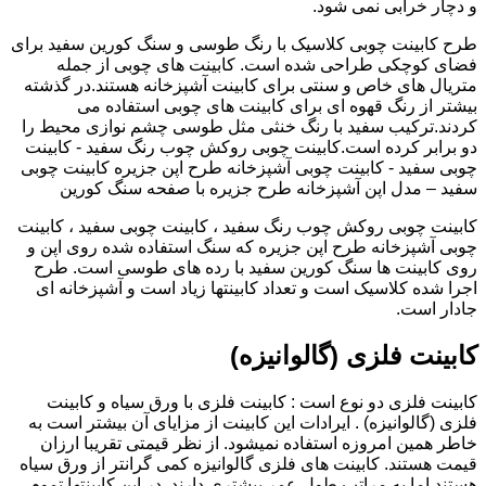
و دچار خرابی نمی شود.
طرح کابینت چوبی کلاسیک با رنگ طوسی و سنگ کورین سفید برای
فضای کوچکی طراحی شده است. کابینت های چوبی از جمله
متریال های خاص و سنتی برای کابینت آشپزخانه هستند.در گذشته
بیشتر از رنگ قهوه ای برای کابینت های چوبی استفاده می
کردند.ترکیب سفید با رنگ خنثی مثل طوسی چشم نوازی محیط را
دو برابر کرده است.کابینت چوبی روکش چوب رنگ سفید - کابینت
چوبی سفید - کابینت چوبی آشپزخانه طرح اپن جزیره کابینت چوبی
سفید – مدل اپن آشپزخانه طرح جزیره با صفحه سنگ کورین
کابینت چوبی روکش چوب رنگ سفید ، کابینت چوبی سفید ، کابینت
چوبی آشپزخانه طرح اپن جزیره که سنگ استفاده شده روی اپن و
روی کابینت ها سنگ کورین سفید با رده های طوسی است. طرح
اجرا شده کلاسیک است و تعداد کابینتها زیاد است و آشپزخانه ای
جادار است.
کابینت فلزی (گالوانیزه)
کابینت فلزی دو نوع است : کابینت فلزی با ورق سیاه و کابینت
فلزی (گالوانیزه) . ایرادات این کابینت از مزایای آن بیشتر است به
خاطر همین امروزه استفاده نمیشود. از نظر قیمتی تقریبا ارزان
قیمت هستند. کابینت های فلزی گالوانیزه کمی گرانتر از ورق سیاه
هستند اما به مراتب طول عمر بیشتری دارند. در این کابینتها تموم