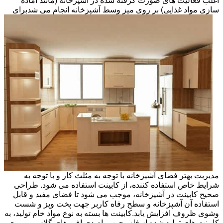
اغلب فعالیت های صورت گرفته شده در آشپزخانه (مانند آماده
سازی مواد غذایی) بر روی میز وسط آشپزخانه انجام می شد
برای
مدیریت بهتر فضای آشپزخانه با توجه به مثلث کار و با توجه به
شرایط خاص استفاده کننده، از کابینت استفاده می شود. طراحی
صحیح کابینت در آشپزخانه، موجب می شود تا فضای مفید و قابل
استفاده آن آشپزخانه و سطح رفاه کاربر جهت پخت وپز و شست
وشوی ظروف افزایش یابد.کابینت ها بسته به نوع مواد خام تولید، به
کابینت های تولید شده از فلز، چوب، ام دی اف، های گلاس، پی وی