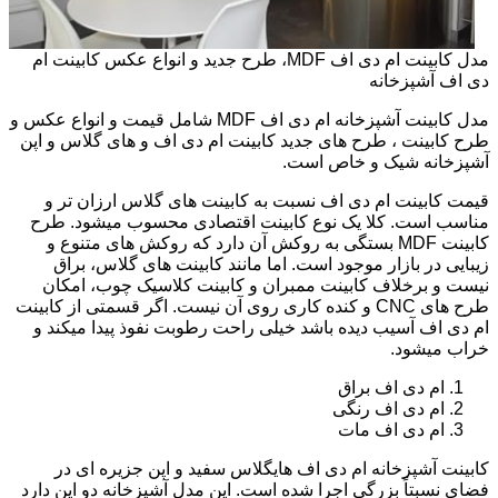
مدل کابینت ام دی اف MDF، طرح جدید و انواع عکس کابینت ام
دی اف آشپزخانه
مدل کابینت آشپزخانه ام دی اف MDF شامل قیمت و انواع عکس و
طرح کابینت ، طرح های جدید کابینت ام دی اف و های گلاس و اپن
آشپزخانه شیک و خاص است.
قیمت کابینت ام دی اف نسبت به کابینت های گلاس ارزان تر و
مناسب است. کلا یک نوع کابینت اقتصادی محسوب میشود. طرح
کابینت MDF بستگی به روکش آن دارد که روکش های متنوع و
زیبایی در بازار موجود است. اما مانند کابینت های گلاس، براق
نیست و برخلاف کابینت ممبران و کابینت کلاسیک چوب، امکان
طرح های CNC و کنده کاری روی آن نیست. اگر قسمتی از کابینت
ام دی اف آسیب دیده باشد خیلی راحت رطوبت نفوذ پیدا میکند و
خراب میشود.
ام دی اف براق
ام دی اف رنگی
ام دی اف مات
کابینت آشپزخانه ام دی اف هایگلاس سفید و اپن جزیره ای در
فضای نسبتاً بزرگی اجرا شده است. این مدل آشپزخانه دو اپن دارد