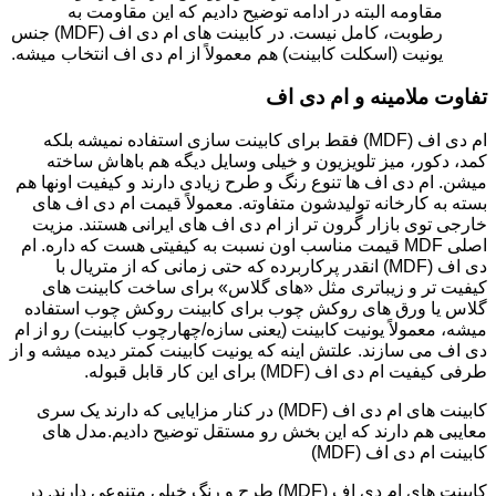
مقاومه البته در ادامه توضیح دادیم که این مقاومت به
رطوبت، کامل نیست. در کابینت های ام دی اف (MDF) جنس
یونیت (اسکلت کابینت) هم معمولاً از ام دی اف انتخاب میشه.
تفاوت ملامینه و ام دی اف
ام دی اف (MDF) فقط برای کابینت سازی استفاده نمیشه بلکه
کمد، دکور، میز تلویزیون و خیلی وسایل دیگه هم باهاش ساخته
میشن. ام دی اف ها تنوع رنگ و طرح زیادی دارند و کیفیت اونها هم
بسته به کارخانه تولیدشون متفاوته. معمولاً قیمت ام دی اف های
خارجی توی بازار گرون تر از ام دی اف های ایرانی هستند. مزیت
اصلی MDF قیمت مناسب اون نسبت به کیفیتی هست که داره. ام
دی اف (MDF) انقدر پرکاربرده که حتی زمانی که از متریال با
کیفیت تر و زیباتری مثل «های گلاس» برای ساخت کابینت های
گلاس یا ورق های روکش چوب برای کابینت روکش چوب استفاده
میشه، معمولاً یونیت کابینت (یعنی سازه/چهارچوب کابینت) رو از ام
دی اف می سازند. علتش اینه که یونیت کابینت کمتر دیده میشه و از
طرفی کیفیت ام دی اف (MDF) برای این کار قابل قبوله.
کابینت های ام دی اف (MDF) در کنار مزایایی که دارند یک سری
معایبی هم دارند که این بخش رو مستقل توضیح دادیم.مدل های
کابینت ام دی اف (MDF)
کابینت های ام دی اف (MDF) طرح و رنگ خیلی متنوعی دارند. در