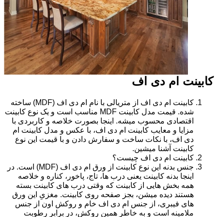
کابینت ام دی اف
کابینت ام دی اف از متریالی با نام ام دی اف (MDF) ساخته
شده. قیمت مدل کابینت MDF مناسب است و یک نوع کابینت
اقتصادی محسوب میشه. اینجا بصورت خلاصه و کاربردی با
مزایا و معایب کابینت ام دی اف، با عکس و مدل کابینت ام
دی اف، با نکات ساخت و سفارش دادن و با قیمت این نوع
کابینت آشنا میشین.
کابینت ام دی اف چیست؟
جنس بدنه این نوع کابینت از ورق ام دی اف (MDF) است. در
اینجا بدنه کابینت یعنی درب ها، تاج، پاخور، کناره و خلاصه
همه بخش هایی از کابینت که وقتی درب های کابینت بسته
هستند دیده میشن، بجز صفحه روی کابینت. مغزیِ این ورق
های فیبری، از جنس ام دی اف خام و روکش اون از جنس
ملامینه است و به خاطر همین روکش، در برابر رطوبت