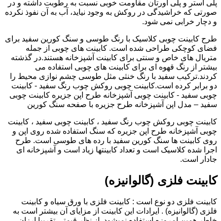
پلی استر و پلی اورتان مقاومت خوبی نسبت به رطوبت داشته و در
صورتی که خراشیدگی در روکش به وجود نیاید، آب به آن نفوذ نکرده
و دچار خرابی نمی شود.
طرح کابینت چوبی کلاسیک با رنگ طوسی و سنگ کورین سفید برای
فضای کوچکی طراحی شده است. کابینت های چوبی از جمله
متریال های خاص و سنتی برای کابینت آشپزخانه هستند.در گذشته
بیشتر از رنگ قهوه ای برای کابینت های چوبی استفاده می
کردند.ترکیب سفید با رنگ خنثی مثل طوسی چشم نوازی محیط را
دو برابر کرده است.کابینت چوبی روکش چوب رنگ سفید - کابینت
چوبی سفید - کابینت چوبی آشپزخانه طرح اپن جزیره کابینت چوبی
سفید – مدل اپن آشپزخانه طرح جزیره با صفحه سنگ کورین
کابینت چوبی روکش چوب رنگ سفید ، کابینت چوبی سفید ، کابینت
چوبی آشپزخانه طرح اپن جزیره که سنگ استفاده شده روی اپن و
روی کابینت ها سنگ کورین سفید با رده های طوسی است. طرح
اجرا شده کلاسیک است و تعداد کابینتها زیاد است و آشپزخانه ای
جادار است.
کابینت فلزی (گالوانیزه)
کابینت فلزی دو نوع است : کابینت فلزی با ورق سیاه و کابینت
فلزی (گالوانیزه) . ایرادات این کابینت از مزایای آن بیشتر است به
خاطر همین امروزه استفاده نمیشود. از نظر قیمتی تقریبا ارزان