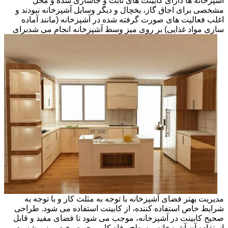
آشپزخانه ها دارای کابینت های ثابت و جاسازی شده و محل
مشخصی برای اجاق گاز، یخچال و دیگر وسایل آشپزخانه نبودند و
اغلب فعالیت های صورت گرفته شده در آشپزخانه (مانند آماده
سازی مواد غذایی) بر روی میز وسط آشپزخانه انجام می شد
برای
مدیریت بهتر فضای آشپزخانه با توجه به مثلث کار و با توجه به
شرایط خاص استفاده کننده، از کابینت استفاده می شود. طراحی
صحیح کابینت در آشپزخانه، موجب می شود تا فضای مفید و قابل
استفاده آن آشپزخانه و سطح رفاه کاربر جهت پخت وپز و شست