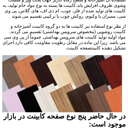
وشوی ظروف افزایش یابد.کابینت ها بسته به نوع مواد خام تولید، به
کابینت های تولید شده از فلز، چوب، ام دی اف، های گلاس، پی وی
سی، ممبران یا وکیوم، روکش چوب یا ترکیبی تقسیم می شوند
از نظر نوع استفاده نیز کابینت ها به دو گروه کابینت آشپزخانه و
کابینت روشویی (مخصوص سرویس بهداشتی) تقسیم می گردند.
مواد اولیه تولید کابینت های سرویس بهداشتی عموماً از پی وی سی
می باشد. زیرا این ماده در مقابل رطوبت مقاومت کافی دارد.اجزای
تشکیل دهنده کابینتصفحه کابینت
در حال حاضر پنج نوع صفحه کابینت در بازار
موجود است: