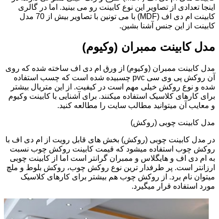
اینجا تعدادی از تصاویر این نوع کابینت رو می بینید. اما در گالری
کابینت ام دی اف (MDF) با می تونین با تصاویر بیش از 70 مدل
کابینت از این جنس آشنا بشین.
مدل کابینت ممبران (وکیوم)
مدل کابینت ممبران (وکیوم) از ورق ام دی اف ساخته شده که روی
آن روکش پی وی سی pvc چسبیده شده است که چسب استفاده
شده و نوع روکش خیلی مهم است در کیفیت. از این متریال بیشتر
برای کارهای کلاسیک استفاده میکنند. برای آشنایی با کابینت وکیوم
و معایب آن میتوانید مطالب سایت را مطالعه کنید.
مدل کابینت چوبی (روکش)
در مدل کابینت چوبی (روکش) بخش های قابل رویت از ام دی اف با
روکش چوب استفاده میشود که قیمت کابینت روکش چوب نسبت
به ام دی اف و هایگلاس و ممبران گرانتر است اما از کابینت چوبی
ارزانتر است. پر طرفدار ترین نوع روکش چوب، روکش بلوط و ملچ
میتوان نام برد. از روکش چوب هم بیشتر برای کارهای کلاسیک
مورد استفاده قرار میگیرد.