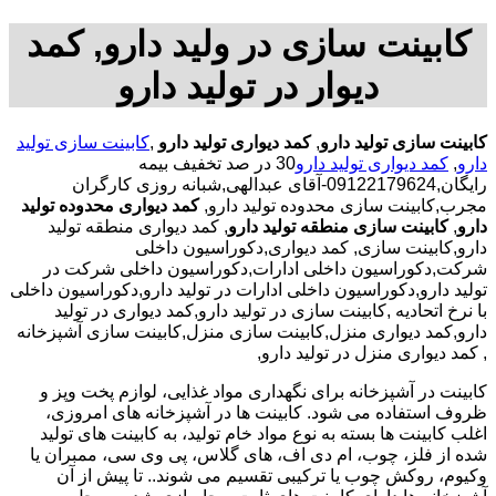
کابینت سازی در ولید دارو, کمد
دیوار در تولید دارو
کابینت سازی تولید دارو
,
کمد دیواری تولید دارو
,
کابینت سازی تولید
دارو
,
کمد دیواری تولید دارو
30 در صد تخفیف بیمه
رایگان,09122179624-آقای عبدالهی,شبانه روزی کارگران
مجرب,کابینت سازی محدوده تولید دارو,
کمد دیواری محدوده تولید
دارو
,
کابینت سازی منطقه تولید دارو
, کمد دیواری منطقه تولید
دارو,کابینت سازی, کمد دیواری,دکوراسیون داخلی
شرکت,دکوراسیون داخلی ادارات,دکوراسیون داخلی شرکت در
تولید دارو,دکوراسیون داخلی ادارات در تولید دارو,دکوراسیون داخلی
با نرخ اتحادیه ,کابینت سازی در تولید دارو,کمد دیواری در تولید
دارو,کمد دیواری منزل,کابینت سازی منزل,کابینت سازی آشپزخانه
, کمد دیواری منزل در تولید دارو,
کابینت در آشپزخانه برای نگهداری مواد غذایی، لوازم پخت وپز و
ظروف استفاده می شود. کابینت ها در آشپزخانه های امروزی،
اغلب کابینت ها بسته به نوع مواد خام تولید، به کابینت های تولید
شده از فلز، چوب، ام دی اف، های گلاس، پی وی سی، ممبران یا
وکیوم، روکش چوب یا ترکیبی تقسیم می شوند.. تا پیش از آن