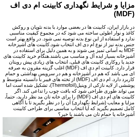
مزایا و شرایط نگهداری کابینت ام دی اف
(MDF)
در بازار ایران، کابینت ها در بعضی موارد با بدنه نئوپان و روکش
کاغذ و نوار اطوئی ساخته می شود که در مجموع کیفیت مناسبی
ندارد و استفاده از این نوع بدنه توصیه نمی شود. در واقع بهتر است
جنس بدنه نیز از نوع ام دی اف انتخاب شود.کابینت های آشپزخانه
MDF به آسانی تمیز می شوند و به همین دلیل برای استفاده در
آشپزخانه بسیار ایده آل و مناسب می باشند.هنگام خرید کابینت های
جدید یا روکاری کابینت های قبلی، انتخاب های زیادی پیش رویتان
قرار دارد. کابینت ام دی اف (MDF) اغلب گزینه مقرون به صرفه
ای می باشد که هم در آشپزخانه و هم در سرویس بهداشتی و حمام
کاربرد دارد. ام دی اف (MDF) از تخته های فیبر با دانسیته متوسط و
پوششی از لایه نازکی از وینیل(Thermofoil)، تشکیل شده است اما
می تواند طوری طراحی شود که بافت چوب را تداعی کند. اگر
کابینت های ام دی اف (MDF) را برای خانه تان مد نظر دارید، حتماً،
مزایا و معایب (شرایط نگهداری) آن را در نظر بگیرید تا با آگاهی
کامل تصمیم بگیرید که آیا انتخاب مناسبی برای طراحی کابینت
آشپزخانه یا حمام تان می باشند یا خیر؟