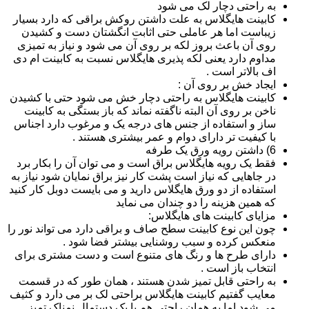
به راحتی دچار لک می شود
کابینت هایگلاس به علت داشتن روکش براقی که دارد بسیار
زیباست اما هر عاملی حتی اثابت انگشتان دست و کشیدن
روی آن باعث بروز لکه بر روی آن می شود و نیاز به تمیزی
مداوم دارد یعنی لکه پذیری هایگلاس نسبت به کابینت ام دی
اف بالاتر است .
ایجاد خش بر روی آن :
کابینت هایگلاس به راحتی دچار خش می شود حتی با کشیدن
ناخن بر روی آن البته ناگفته نماند که باز بستگی به کابینت
ساز و استفاده از جنس های درجه یک و مرغوب دارد اجناس
با کیفیت تر دارای دوام و عمر بیشتری هستند .
6) داشتن رویه ورق یک طرفه
فقط یک رویه هایگلاس براق است و می توان آن را بکار برد
در جاهایی که نیاز است پشت کار نیز براق نمایان شود نیاز به
استفاده از دو ورق هایگلاس دارید و می بایست دوبل کار کنید
که همین هزینه را دو چندان می نماید
مزایای کابینت های هایگلاس:
چون این نوع کابینت سطح صاف و براقی دارد می تواند نور را
منعکس کرده و سبب روشنایی بیشتر فضا شود .
دارای طرح ها و رنگ های متنوع است و دست مشتری برای
انتخاب باز است .
به راحتی قابل تمیز شدن هستند ، همان طور که در قسمت
معایب گفتیم کابینت هایگلاس براحتی لک بر می دارد و کثیف
می شود اما به همان راحتی هم با یک دستمال نمناک تمیز