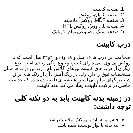
صفحه کابینت
صفحه نئوپان، روکش
صفحه MDF، روکش ملامینه
صفحه پلی وود)، روکش HPL
صفحه سنگ مصنوعی تمام اکریلیک
درب کابینت
ضخامت این درب ها ۱۶ میل و ۱۸ و١٩و٢٠و٢٢ میل است که با
روکش پی وی سی دارای ۶ تیپ و تنوع رنگی زیادی است. نوع
دیگری از درب های کابینت نیزهای گلاس نام دارد. این درب ها همان
مشخصات فوق را دارد ولی در رنگ آمیزی آن از رنگ های براق
شبیه رنگهای تمام پلی استر (شیشه ای) استفاده شده که جذابیت
خاصی در ترکیب کابینت ایجاد می کند.بدنه کابینت
در زمینه بدنه کابینت باید به دو نکته کلی
توجه داشت:
جنس بدنه باید با روکش ملامینه باشد.
لبه بدنه با نوار پوشیده شده باشد.