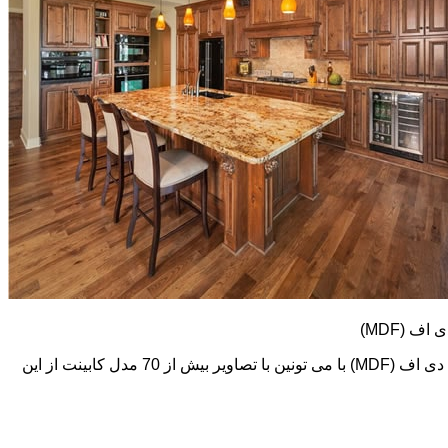
کابینت های ام دی اف (MDF) طرح و رنگ خیلی متنوعی دارند. در اینجا تعدادی از تصاویر این نوع کابینت رو می بینید. اما در گالری کابینت ام دی اف (MDF) با می تونین با تصاویر بیش از 70 مدل کابینت از این