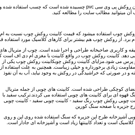
مدل کابینت ممبران (وکیوم) از ورق ام دی اف ساخته شده که روی آن روکش پی و
ب آن میتوانید مطالب سایت را مطالعه کنید.
وکش چوب استفاده میشود که قیمت کابینت روکش چوب نسبت به ام دی ا
برد. از روکش چوب هم بیشتر برای کارهای کلاسیک مورد استفاده قرا
یقه و کاربری صاحبخانه طراحی و اجرا شده است. چوب از متریال های
دهد. کابینت روکش چوب در واقع کابینت با مغزی ام دی اف است ک
پرس می شود.مزایای کابینت روکش چوبکابینت روکش چوب یکی از
و مقاومت زیادی برخورداره و خیلی زیباست. همچنین به علت استفاده از
 و در صورتی که خراشیدگی در روکش به وجود نیاید، آب به آن نفوذ
ضای کوچکی طراحی شده است. کابینت های چوبی از جمله متریال
گ قهوه ای برای کابینت های چوبی استفاده می کردند.ترکیب سفید با
ت چوبی روکش چوب رنگ سفید - کابینت چوبی سفید - کابینت چوبی
رح جزیره با صفحه سنگ کورین
بی آشپزخانه طرح اپن جزیره که سنگ استفاده شده روی اپن و روی
اسیک است و تعداد کابینتها زیاد است و آشپزخانه ای جادار است.