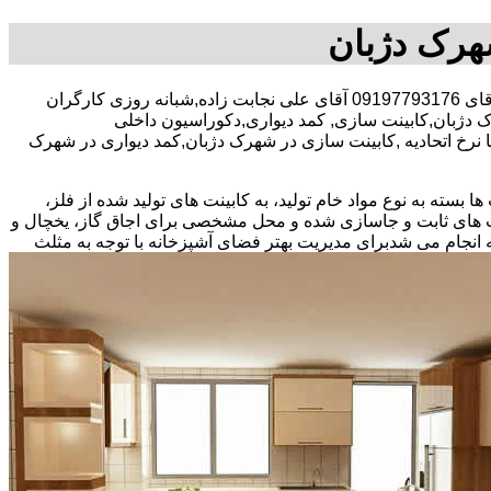
شهرک دژبان
30 در صد تخفیف بیمه رایگان,آقای 09197793176 آقای علی نجابت زاده,شبانه روزی کارگران
 دژبان,کابینت سازی, کمد دیواری,دکوراسیون داخلی
رخ اتحادیه ,کابینت سازی در شهرک دژبان,کمد دیواری در شهرک
بسته به نوع مواد خام تولید، به کابینت های تولید شده از فلز،
نت های ثابت و جاسازی شده و محل مشخصی برای اجاق گاز، یخچال و
 انجام می شد
برای مدیریت بهتر فضای آشپزخانه با توجه به مثلث