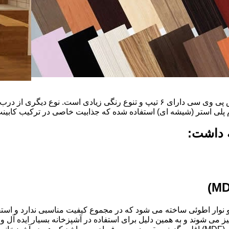
ضخامت این درب ها ۱۶ میل و ۱۸ و١٩و٢٠و٢٢ میل است که با روکش پی وی سی دارای ۶ ت
م پلی استر (شیشه ای) استفاده شده که جذابیت خاصی در ترکیب کابینت 
ه داشت:
ذ و نوار اطوئی ساخته می شود که در مجموع کیفیت مناسبی ندارد و استف
انتخاب شود.کابینت های آشپزخانه MDF به آسانی تمیز می شوند و به همین دلیل برای استفاده در آ