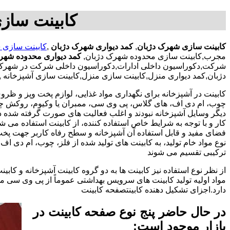
کابینت سازی
کابینت سازی شهرک دژبان
,
کمد دیواری شهرک دژبان
,
کابینت سازی 
مجرب,کابینت سازی محدوده شهرک دژبان,
کمد دیواری محدوده شهر
شرکت,دکوراسیون داخلی ادارات,دکوراسیون داخلی شرکت در شهرک دژب
دژبان,کمد دیواری منزل,کابینت سازی منزل,کابینت سازی آشپزخانه ,
کابینت در آشپزخانه برای نگهداری مواد غذایی، لوازم پخت وپز و ظروف 
چوب، ام دی اف، های گلاس، پی وی سی، ممبران یا وکیوم، روکش چوب 
دیگر وسایل آشپزخانه نبودند و اغلب فعالیت های صورت گرفته شده در
کار و با توجه به شرایط خاص استفاده کننده، از کابینت استفاده می
فضای مفید و قابل استفاده آن آشپزخانه و سطح رفاه کاربر جهت پخ
نوع مواد خام تولید، به کابینت های تولید شده از فلز، چوب، ام دی 
ترکیبی تقسیم می شوند
از نظر نوع استفاده نیز کابینت ها به دو گروه کابینت آشپزخانه و 
مواد اولیه تولید کابینت های سرویس بهداشتی عموماً از پی وی سی م
دارد.اجزای تشکیل دهنده کابینتصفحه کابینت
در حال حاضر پنج نوع صفحه کابینت در
بازار موجود است: