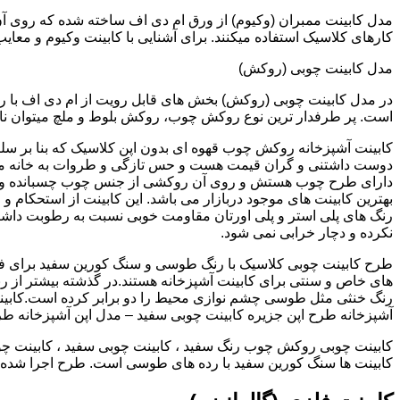
کارهای کلاسیک استفاده میکنند. برای آشنایی با کابینت وکیوم و معای
مدل کابینت چوبی (روکش)
در مدل کابینت چوبی (روکش) بخش های قابل رویت از ام دی اف با ر
است. پر طرفدار ترین نوع روکش چوب، روکش بلوط و ملچ میتوان نام 
کابینت آشپزخانه روکش چوب قهوه ای بدون اپن کلاسیک که بنا بر سل
دوست داشتنی و گران قیمت هست و حس تازگی و طروات به خانه می 
دارای طرح چوب هستش و روی آن روکشی از جنس چوب چسبانده و 
بهترین کابینت های موجود دربازار می باشد. این کابینت از استحکام 
رنگ های پلی استر و پلی اورتان مقاومت خوبی نسبت به رطوبت داشته
نکرده و دچار خرابی نمی شود.
طرح کابینت چوبی کلاسیک با رنگ طوسی و سنگ کورین سفید برای ف
های خاص و سنتی برای کابینت آشپزخانه هستند.در گذشته بیشتر از رن
رنگ خنثی مثل طوسی چشم نوازی محیط را دو برابر کرده است.کابین
آشپزخانه طرح اپن جزیره کابینت چوبی سفید – مدل اپن آشپزخانه ط
کابینت چوبی روکش چوب رنگ سفید ، کابینت چوبی سفید ، کابینت چو
کابینت ها سنگ کورین سفید با رده های طوسی است. طرح اجرا شده کل