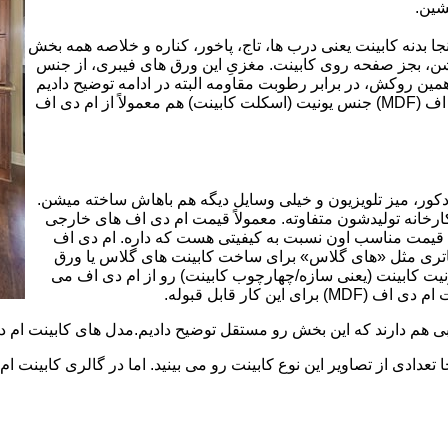
شین.
بینت از ورق ام دی اف (MDF) است. در اینجا بدنه کابینت یعنی درب ها، تاج، پاخور، کناره و خلاصه همه بخش
شن، بجز صفحه روی کابینت. مغزیِ این ورق های فیبری، از جنس
ن روکش، در برابر رطوبت مقاومه البته در ادامه توضیح دادیم
که این مقاومت به رطوبت، کامل نیست. در کابینت های ام دی اف (MDF) جنس یونیت (اسکلت کابینت) هم معمولاً از ام دی اف
ه کمد، دکور، میز تلویزیون و خیلی وسایل دیگه هم باهاش ساخته میشن.
کارخانه تولیدشون متفاوته. معمولاً قیمت ام دی اف های خارجی
توی بازار گرون تر از ام دی اف های ایرانی هستند. مزیت اصلی MDF قیمت مناسب اون نسبت به کیفیتی هست که داره. ام دی اف
 و زیباتری مثل «های گلاس» برای ساخت کابینت های گلاس یا ورق
ت کابینت (یعنی سازه/چهارچوب کابینت) رو از ام دی اف می
 کار قابل قبوله.