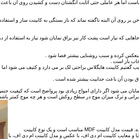
است اما هر عاملی حتی اثابت انگشتان دست و کشیدن روی آن باعث برو
بر روی آن البته ناگفته نماند که باز بستگی به کابینت ساز و استفاد
هایی که نیاز است پشت کار نیز براق نمایان شود نیاز به استفاده از د
 منعکس کرده و سبب روشنایی بیشتر فضا شود .
اب باز است .
 گفتیم کابینت هایگلاس براحتی لک بر می دارد و کثیف می شود اما ب
اق بودن آن باعث جذابیت بیشتر شده است .
ن نمایان می شود اگر دارای امواج زیادی بود پرواضح است که کیفیت ج
ای ایرانی و ترک میزان موج در سطح روکش است و هر چه موج کمتر ب
کابینت ام دی اف از متریالی با نام ام دی اف (MDF) ساخته شده. قیمت مدل کابینت MDF مناسب است و یک نوع کابینت
 و معایب کابینت ام دی اف، با عکس و مدل کابینت ام دی اف، با