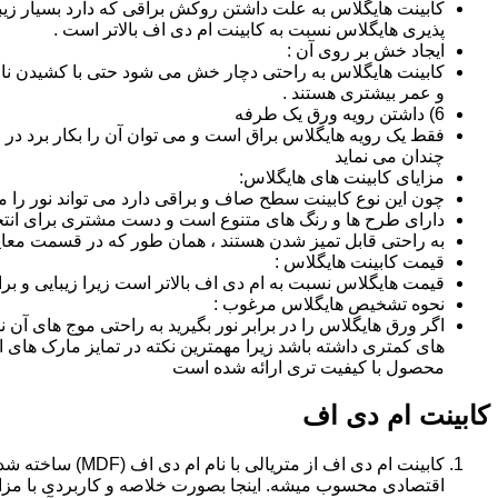
کابینت هایگلاس به علت داشتن روکش براقی که دارد بسیار زیب
پذیری هایگلاس نسبت به کابینت ام دی اف بالاتر است .
ایجاد خش بر روی آن :
کابینت هایگلاس به راحتی دچار خش می شود حتی با کشیدن ناخن 
و عمر بیشتری هستند .
6) داشتن رویه ورق یک طرفه
فقط یک رویه هایگلاس براق است و می توان آن را بکار برد در جا
چندان می نماید
مزایای کابینت های هایگلاس:
چون این نوع کابینت سطح صاف و براقی دارد می تواند نور را
دارای طرح ها و رنگ های متنوع است و دست مشتری برای انتخ
به راحتی قابل تمیز شدن هستند ، همان طور که در قسمت معایب
قیمت کابینت هایگلاس :
قیمت هایگلاس نسبت به ام دی اف بالاتر است زیرا زیبایی و بر
نحوه تشخیص هایگلاس مرغوب :
اگر ورق هایگلاس را در برابر نور بگیرید به راحتی موج های آ
های کمتری داشته باشد زیرا مهمترین نکته در تمایز مارک ه
محصول با کیفیت تری ارائه شده است
کابینت ام دی اف
اقتصادی محسوب میشه. اینجا بصورت خلاصه و کاربردی با مزایا