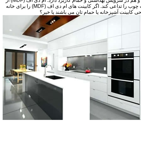
های قبلی، انتخاب های زیادی پیش رویتان قرار دارد. کابینت ام دی اف (MDF) اغلب گزینه مقرون به صرفه ای می باشد که هم در آشپزخانه و هم در سرویس بهداشتی و حمام کاربرد دارد. ام دی اف (MDF) از
تخته های فیبر با دانسیته متوسط و پوششی از لایه نازکی از وینیل(Thermofoil)، تشکیل شده است اما می تواند طوری طراحی شود که بافت چوب را تداعی کند. اگر کابینت های ام دی اف (MDF) را برای خانه
احی کابینت آشپزخانه یا حمام تان می باشند یا خیر؟