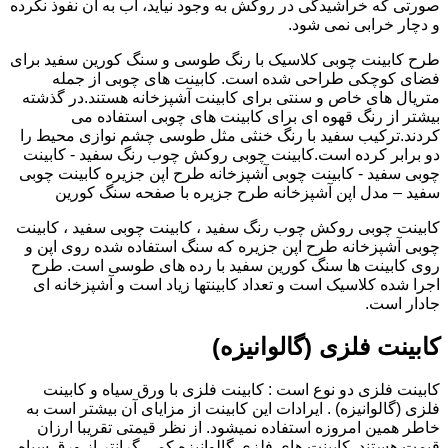
صورتی که خراشیدگی در روکش به وجود نیاید، آب به آن نفوذ نکرده
و دچار خرابی نمی شود.
طرح کابینت چوبی کلاسیک با رنگ طوسی و سنگ کورین سفید برای
فضای کوچکی طراحی شده است. کابینت های چوبی از جمله
متریال های خاص و سنتی برای کابینت آشپزخانه هستند.در گذشته
بیشتر از رنگ قهوه ای برای کابینت های چوبی استفاده می
کردند.ترکیب سفید با رنگ خنثی مثل طوسی چشم نوازی محیط را
دو برابر کرده است.کابینت چوبی روکش چوب رنگ سفید - کابینت
چوبی سفید - کابینت چوبی آشپزخانه طرح اپن جزیره کابینت چوبی
سفید – مدل اپن آشپزخانه طرح جزیره با صفحه سنگ کورین
کابینت چوبی روکش چوب رنگ سفید ، کابینت چوبی سفید ، کابینت
چوبی آشپزخانه طرح اپن جزیره که سنگ استفاده شده روی اپن و
روی کابینت ها سنگ کورین سفید با رده های طوسی است. طرح
اجرا شده کلاسیک است و تعداد کابینتها زیاد است و آشپزخانه ای
جادار است.
کابینت فلزی (گالوانیزه)
کابینت فلزی دو نوع است : کابینت فلزی با ورق سیاه و کابینت
فلزی (گالوانیزه) . ایرادات این کابینت از مزایای آن بیشتر است به
خاطر همین امروزه استفاده نمیشود. از نظر قیمتی تقریبا ارزان
قیمت هستند. کابینت های فلزی گالوانیزه کمی گرانتر از ورق سیاه