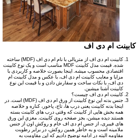
کابینت ام دی اف
کابینت ام دی اف از متریالی با نام ام دی اف (MDF) ساخته
شده. قیمت مدل کابینت MDF مناسب است و یک نوع کابینت
اقتصادی محسوب میشه. اینجا بصورت خلاصه و کاربردی با
مزایا و معایب کابینت ام دی اف، با عکس و مدل کابینت ام
دی اف، با نکات ساخت و سفارش دادن و با قیمت این نوع
کابینت آشنا میشین.
کابینت ام دی اف چیست؟
جنس بدنه این نوع کابینت از ورق ام دی اف (MDF) است. در
اینجا بدنه کابینت یعنی درب ها، تاج، پاخور، کناره و خلاصه
همه بخش هایی از کابینت که وقتی درب های کابینت بسته
هستند دیده میشن، بجز صفحه روی کابینت. مغزیِ این ورق
های فیبری، از جنس ام دی اف خام و روکش اون از جنس
ملامینه است و به خاطر همین روکش، در برابر رطوبت
مقاومه البته در ادامه توضیح دادیم که این مقاومت به