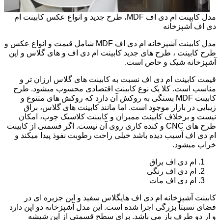
مدل کابینت ام دی اف MDF، طرح جدید و انواع عکس کابینت ام
دی اف آشپزخانه
مدل کابینت آشپزخانه ام دی اف MDF شامل قیمت و انواع عکس و
طرح کابینت ، طرح های جدید کابینت ام دی اف و های گلاس و اپن
آشپزخانه شیک و خاص است.
قیمت کابینت ام دی اف نسبت به کابینت های گلاس ارزان تر و
مناسب است. کلا یک نوع کابینت اقتصادی محسوب میشود. طرح
کابینت MDF بستگی به روکش آن دارد که روکش های متنوع و
زیبایی در بازار موجود است. اما مانند کابینت های گلاس، براق
نیست و برخلاف کابینت ممبران و کابینت کلاسیک چوب، امکان
طرح های CNC و کنده کاری روی آن نیست. اگر قسمتی از کابینت
ام دی اف آسیب دیده باشد خیلی راحت رطوبت نفوذ پیدا میکند و
خراب میشود.
ام دی اف براق
ام دی اف رنگی
ام دی اف مات
کابینت آشپزخانه ام دی اف هایگلاس سفید و اپن جزیره ای در
فضای نسبتاً بزرگی اجرا شده است. این مدل آشپزخانه دو اپن دارد
و از دو طرف باز می باشد. برای سطح قسمتی از اپن شیشه