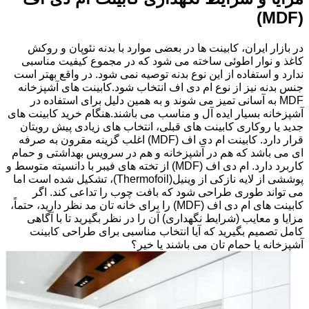
(MDF)
در بازار ایران، کابینت ها در بعضی موارد با بدنه نئوپان و روکش
کاغذ و نوار اطوئی ساخته می شود که در مجموع کیفیت مناسبی
ندارد و استفاده از این نوع بدنه توصیه نمی شود. در واقع بهتر است
جنس بدنه نیز از نوع ام دی اف انتخاب شود.کابینت های آشپزخانه
MDF به آسانی تمیز می شوند و به همین دلیل برای استفاده در
آشپزخانه بسیار ایده آل و مناسب می باشند.هنگام خرید کابینت های
جدید یا روکاری کابینت های قبلی، انتخاب های زیادی پیش رویتان
قرار دارد. کابینت ام دی اف (MDF) اغلب گزینه مقرون به صرفه
ای می باشد که هم در آشپزخانه و هم در سرویس بهداشتی و حمام
کاربرد دارد. ام دی اف (MDF) از تخته های فیبر با دانسیته متوسط و
پوششی از لایه نازکی از وینیل(Thermofoil)، تشکیل شده است اما
می تواند طوری طراحی شود که بافت چوب را تداعی کند. اگر
کابینت های ام دی اف (MDF) را برای خانه تان مد نظر دارید، حتماً،
مزایا و معایب (شرایط نگهداری) آن را در نظر بگیرید تا با آگاهی
کامل تصمیم بگیرید که آیا انتخاب مناسبی برای طراحی کابینت
آشپزخانه یا حمام تان می باشند یا خیر؟