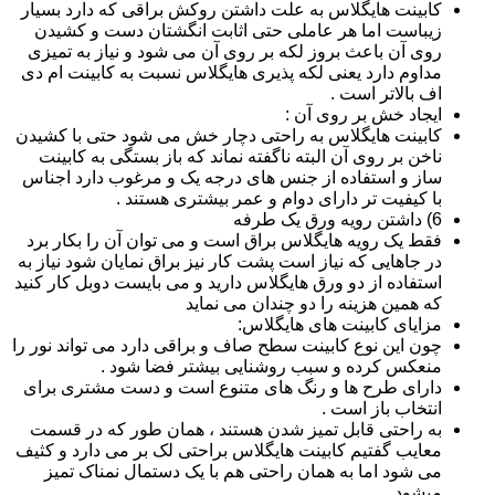
کابینت هایگلاس به علت داشتن روکش براقی که دارد بسیار
زیباست اما هر عاملی حتی اثابت انگشتان دست و کشیدن
روی آن باعث بروز لکه بر روی آن می شود و نیاز به تمیزی
مداوم دارد یعنی لکه پذیری هایگلاس نسبت به کابینت ام دی
اف بالاتر است .
ایجاد خش بر روی آن :
کابینت هایگلاس به راحتی دچار خش می شود حتی با کشیدن
ناخن بر روی آن البته ناگفته نماند که باز بستگی به کابینت
ساز و استفاده از جنس های درجه یک و مرغوب دارد اجناس
با کیفیت تر دارای دوام و عمر بیشتری هستند .
6) داشتن رویه ورق یک طرفه
فقط یک رویه هایگلاس براق است و می توان آن را بکار برد
در جاهایی که نیاز است پشت کار نیز براق نمایان شود نیاز به
استفاده از دو ورق هایگلاس دارید و می بایست دوبل کار کنید
که همین هزینه را دو چندان می نماید
مزایای کابینت های هایگلاس:
چون این نوع کابینت سطح صاف و براقی دارد می تواند نور را
منعکس کرده و سبب روشنایی بیشتر فضا شود .
دارای طرح ها و رنگ های متنوع است و دست مشتری برای
انتخاب باز است .
به راحتی قابل تمیز شدن هستند ، همان طور که در قسمت
معایب گفتیم کابینت هایگلاس براحتی لک بر می دارد و کثیف
می شود اما به همان راحتی هم با یک دستمال نمناک تمیز
میشود