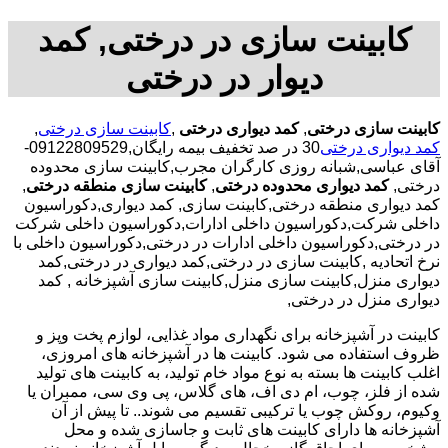
کابینت سازی در درختی, کمد
دیوار در درختی
کابینت سازی درختی
,
کمد دیواری درختی
,
کابینت سازی درختی
,
کمد دیواری درختی
30 در صد تخفیف بیمه رایگان,09122809529-
آقای عباسی,شبانه روزی کارگران مجرب,کابینت سازی محدوده
درختی,
کمد دیواری محدوده درختی
,
کابینت سازی منطقه درختی
,
کمد دیواری منطقه درختی,کابینت سازی, کمد دیواری,دکوراسیون
داخلی شرکت,دکوراسیون داخلی ادارات,دکوراسیون داخلی شرکت
در درختی,دکوراسیون داخلی ادارات در درختی,دکوراسیون داخلی با
نرخ اتحادیه ,کابینت سازی در درختی,کمد دیواری در درختی,کمد
دیواری منزل,کابینت سازی منزل,کابینت سازی آشپزخانه , کمد
دیواری منزل در درختی,
کابینت در آشپزخانه برای نگهداری مواد غذایی، لوازم پخت وپز و
ظروف استفاده می شود. کابینت ها در آشپزخانه های امروزی،
اغلب کابینت ها بسته به نوع مواد خام تولید، به کابینت های تولید
شده از فلز، چوب، ام دی اف، های گلاس، پی وی سی، ممبران یا
وکیوم، روکش چوب یا ترکیبی تقسیم می شوند.. تا پیش از آن
آشپزخانه ها دارای کابینت های ثابت و جاسازی شده و محل