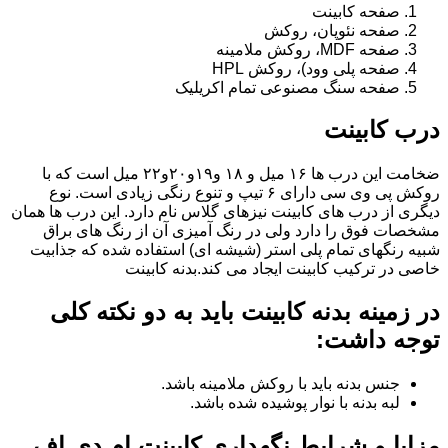
صفحه کابینت
صفحه نئوپان، روکش
صفحه MDF، روکش ملامینه
صفحه پلی وود)، روکش HPL
صفحه سنگ مصنوعی تمام اکریلیک
درب کابینت
ضخامت این درب ها ۱۶ میل و ۱۸ و١٩و٢٠و٢٢ میل است که با
روکش پی وی سی دارای ۶ تیپ و تنوع رنگی زیادی است. نوع
دیگری از درب های کابینت نیزهای گلاس نام دارد. این درب ها همان
مشخصات فوق را دارد ولی در رنگ آمیزی آن از رنگ های براق
شبیه رنگهای تمام پلی استر (شیشه ای) استفاده شده که جذابیت
خاصی در ترکیب کابینت ایجاد می کند.بدنه کابینت
در زمینه بدنه کابینت باید به دو نکته کلی
توجه داشت:
جنس بدنه باید با روکش ملامینه باشد.
لبه بدنه با نوار پوشیده شده باشد.
مزایا و شرایط نگهداری کابینت ام دی اف