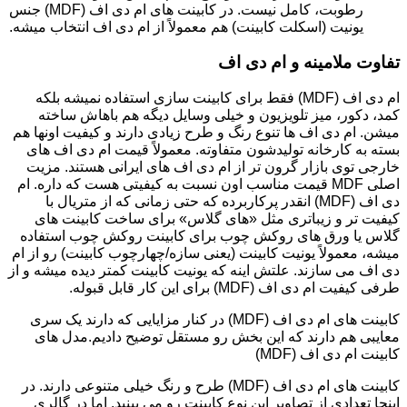
رطوبت، کامل نیست. در کابینت های ام دی اف (MDF) جنس
یونیت (اسکلت کابینت) هم معمولاً از ام دی اف انتخاب میشه.
تفاوت ملامینه و ام دی اف
ام دی اف (MDF) فقط برای کابینت سازی استفاده نمیشه بلکه
کمد، دکور، میز تلویزیون و خیلی وسایل دیگه هم باهاش ساخته
میشن. ام دی اف ها تنوع رنگ و طرح زیادی دارند و کیفیت اونها هم
بسته به کارخانه تولیدشون متفاوته. معمولاً قیمت ام دی اف های
خارجی توی بازار گرون تر از ام دی اف های ایرانی هستند. مزیت
اصلی MDF قیمت مناسب اون نسبت به کیفیتی هست که داره. ام
دی اف (MDF) انقدر پرکاربرده که حتی زمانی که از متریال با
کیفیت تر و زیباتری مثل «های گلاس» برای ساخت کابینت های
گلاس یا ورق های روکش چوب برای کابینت روکش چوب استفاده
میشه، معمولاً یونیت کابینت (یعنی سازه/چهارچوب کابینت) رو از ام
دی اف می سازند. علتش اینه که یونیت کابینت کمتر دیده میشه و از
طرفی کیفیت ام دی اف (MDF) برای این کار قابل قبوله.
کابینت های ام دی اف (MDF) در کنار مزایایی که دارند یک سری
معایبی هم دارند که این بخش رو مستقل توضیح دادیم.مدل های
کابینت ام دی اف (MDF)
کابینت های ام دی اف (MDF) طرح و رنگ خیلی متنوعی دارند. در
اینجا تعدادی از تصاویر این نوع کابینت رو می بینید. اما در گالری