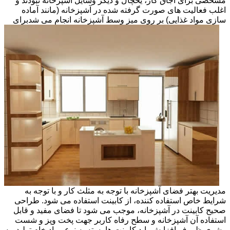
مشخصی برای اجاق گاز، یخچال و دیگر وسایل آشپزخانه نبودند و
اغلب فعالیت های صورت گرفته شده در آشپزخانه (مانند آماده
سازی مواد غذایی) بر روی میز وسط آشپزخانه انجام می شد
برای
مدیریت بهتر فضای آشپزخانه با توجه به مثلث کار و با توجه به
شرایط خاص استفاده کننده، از کابینت استفاده می شود. طراحی
صحیح کابینت در آشپزخانه، موجب می شود تا فضای مفید و قابل
استفاده آن آشپزخانه و سطح رفاه کاربر جهت پخت وپز و شست
وشوی ظروف افزایش یابد.کابینت ها بسته به نوع مواد خام تولید، به