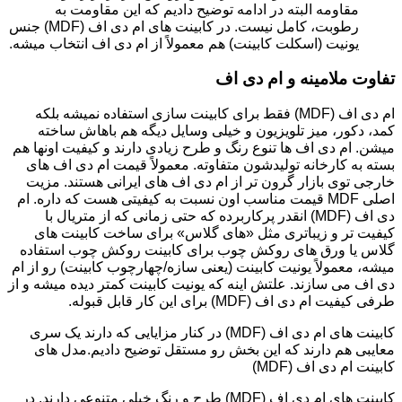
مقاومه البته در ادامه توضیح دادیم که این مقاومت به
رطوبت، کامل نیست. در کابینت های ام دی اف (MDF) جنس
یونیت (اسکلت کابینت) هم معمولاً از ام دی اف انتخاب میشه.
تفاوت ملامینه و ام دی اف
ام دی اف (MDF) فقط برای کابینت سازی استفاده نمیشه بلکه
کمد، دکور، میز تلویزیون و خیلی وسایل دیگه هم باهاش ساخته
میشن. ام دی اف ها تنوع رنگ و طرح زیادی دارند و کیفیت اونها هم
بسته به کارخانه تولیدشون متفاوته. معمولاً قیمت ام دی اف های
خارجی توی بازار گرون تر از ام دی اف های ایرانی هستند. مزیت
اصلی MDF قیمت مناسب اون نسبت به کیفیتی هست که داره. ام
دی اف (MDF) انقدر پرکاربرده که حتی زمانی که از متریال با
کیفیت تر و زیباتری مثل «های گلاس» برای ساخت کابینت های
گلاس یا ورق های روکش چوب برای کابینت روکش چوب استفاده
میشه، معمولاً یونیت کابینت (یعنی سازه/چهارچوب کابینت) رو از ام
دی اف می سازند. علتش اینه که یونیت کابینت کمتر دیده میشه و از
طرفی کیفیت ام دی اف (MDF) برای این کار قابل قبوله.
کابینت های ام دی اف (MDF) در کنار مزایایی که دارند یک سری
معایبی هم دارند که این بخش رو مستقل توضیح دادیم.مدل های
کابینت ام دی اف (MDF)
کابینت های ام دی اف (MDF) طرح و رنگ خیلی متنوعی دارند. در