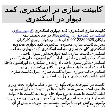
کابینت سازی در اسکندری, کمد
دیوار در اسکندری
کابینت سازی اسکندری
,
کمد دیواری اسکندری
,
کابینت سازی
اسکندری
,
کمد دیواری اسکندری
30 در صد تخفیف بیمه
رایگان,09122809529-آقای عباسی,شبانه روزی کارگران
مجرب,کابینت سازی محدوده اسکندری,
کمد دیواری محدوده
اسکندری
,
کابینت سازی منطقه اسکندری
, کمد دیواری منطقه
اسکندری,کابینت سازی, کمد دیواری,دکوراسیون داخلی
شرکت,دکوراسیون داخلی ادارات,دکوراسیون داخلی شرکت در
اسکندری,دکوراسیون داخلی ادارات در اسکندری,دکوراسیون داخلی
با نرخ اتحادیه ,کابینت سازی در اسکندری,کمد دیواری در
اسکندری,کمد دیواری منزل,کابینت سازی منزل,کابینت سازی
آشپزخانه , کمد دیواری منزل در اسکندری,
کابینت در آشپزخانه برای نگهداری مواد غذایی، لوازم پخت وپز و
ظروف استفاده می شود. کابینت ها در آشپزخانه های امروزی،
اغلب کابینت ها بسته به نوع مواد خام تولید، به کابینت های تولید
شده از فلز، چوب، ام دی اف، های گلاس، پی وی سی، ممبران یا
وکیوم، روکش چوب یا ترکیبی تقسیم می شوند.. تا پیش از آن