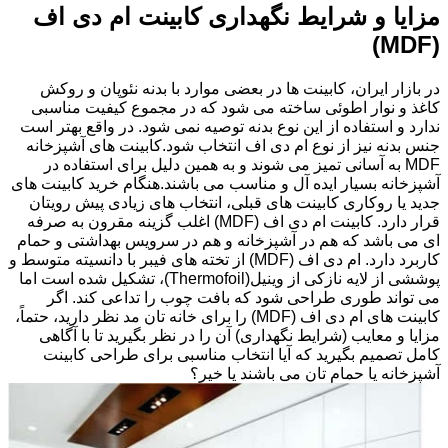
مزایا و شرایط نگهداری کابینت ام دی اف
(MDF)
در بازار ایران، کابینت ها در بعضی موارد با بدنه نئوپان و روکش
کاغذ و نوار اطوئی ساخته می شود که در مجموع کیفیت مناسبی
ندارد و استفاده از این نوع بدنه توصیه نمی شود. در واقع بهتر است
جنس بدنه نیز از نوع ام دی اف انتخاب شود.کابینت های آشپزخانه
MDF به آسانی تمیز می شوند و به همین دلیل برای استفاده در
آشپزخانه بسیار ایده آل و مناسب می باشند.هنگام خرید کابینت های
جدید یا روکاری کابینت های قبلی، انتخاب های زیادی پیش رویتان
قرار دارد. کابینت ام دی اف (MDF) اغلب گزینه مقرون به صرفه
ای می باشد که هم در آشپزخانه و هم در سرویس بهداشتی و حمام
کاربرد دارد. ام دی اف (MDF) از تخته های فیبر با دانسیته متوسط و
پوششی از لایه نازکی از وینیل(Thermofoil)، تشکیل شده است اما
می تواند طوری طراحی شود که بافت چوب را تداعی کند. اگر
کابینت های ام دی اف (MDF) را برای خانه تان مد نظر دارید، حتماً،
مزایا و معایب (شرایط نگهداری) آن را در نظر بگیرید تا با آگاهی
کامل تصمیم بگیرید که آیا انتخاب مناسبی برای طراحی کابینت
آشپزخانه یا حمام تان می باشند یا خیر؟