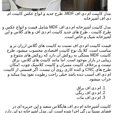
مدل کابینت ام دی اف MDF، طرح جدید و انواع عکس کابینت ام
دی اف آشپزخانه
مدل کابینت آشپزخانه ام دی اف MDF شامل قیمت و انواع عکس و
طرح کابینت ، طرح های جدید کابینت ام دی اف و های گلاس و اپن
آشپزخانه شیک و خاص است.
قیمت کابینت ام دی اف نسبت به کابینت های گلاس ارزان تر و
مناسب است. کلا یک نوع کابینت اقتصادی محسوب میشود. طرح
کابینت MDF بستگی به روکش آن دارد که روکش های متنوع و
زیبایی در بازار موجود است. اما مانند کابینت های گلاس، براق
نیست و برخلاف کابینت ممبران و کابینت کلاسیک چوب، امکان
طرح های CNC و کنده کاری روی آن نیست. اگر قسمتی از کابینت
ام دی اف آسیب دیده باشد خیلی راحت رطوبت نفوذ پیدا میکند و
خراب میشود.
ام دی اف براق
ام دی اف رنگی
ام دی اف مات
کابینت آشپزخانه ام دی اف هایگلاس سفید و اپن جزیره ای در
فضای نسبتاً بزرگی اجرا شده است. این مدل آشپزخانه دو اپن دارد