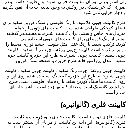
پلی استر و پلی اورتان مقاومت خوبی نسبت به رطوبت داشته و در
صورتی که خراشیدگی در روکش به وجود نیاید، آب به آن نفوذ نکرده
و دچار خرابی نمی شود.
طرح کابینت چوبی کلاسیک با رنگ طوسی و سنگ کورین سفید برای
فضای کوچکی طراحی شده است. کابینت های چوبی از جمله
متریال های خاص و سنتی برای کابینت آشپزخانه هستند.در گذشته
بیشتر از رنگ قهوه ای برای کابینت های چوبی استفاده می
کردند.ترکیب سفید با رنگ خنثی مثل طوسی چشم نوازی محیط را
دو برابر کرده است.کابینت چوبی روکش چوب رنگ سفید - کابینت
چوبی سفید - کابینت چوبی آشپزخانه طرح اپن جزیره کابینت چوبی
سفید – مدل اپن آشپزخانه طرح جزیره با صفحه سنگ کورین
کابینت چوبی روکش چوب رنگ سفید ، کابینت چوبی سفید ، کابینت
چوبی آشپزخانه طرح اپن جزیره که سنگ استفاده شده روی اپن و
روی کابینت ها سنگ کورین سفید با رده های طوسی است. طرح
اجرا شده کلاسیک است و تعداد کابینتها زیاد است و آشپزخانه ای
جادار است.
کابینت فلزی (گالوانیزه)
کابینت فلزی دو نوع است : کابینت فلزی با ورق سیاه و کابینت
فلزی (گالوانیزه) . ایرادات این کابینت از مزایای آن بیشتر است به
خاطر همین امروزه استفاده نمیشود. از نظر قیمتی تقریبا ارزان