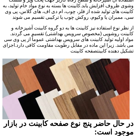
وشوی ظروف افزایش یابد.کابینت ها بسته به نوع مواد خام تولید، به
کابینت های تولید شده از فلز، چوب، ام دی اف، های گلاس، پی وی
سی، ممبران یا وکیوم، روکش چوب یا ترکیبی تقسیم می شوند
از نظر نوع استفاده نیز کابینت ها به دو گروه کابینت آشپزخانه و
کابینت روشویی (مخصوص سرویس بهداشتی) تقسیم می گردند.
مواد اولیه تولید کابینت های سرویس بهداشتی عموماً از پی وی سی
می باشد. زیرا این ماده در مقابل رطوبت مقاومت کافی دارد.اجزای
تشکیل دهنده کابینتصفحه کابینت
در حال حاضر پنج نوع صفحه کابینت در بازار
موجود است: