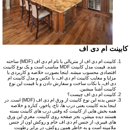
کابینت ام دی اف
کابینت ام دی اف از متریالی با نام ام دی اف (MDF) ساخته
شده. قیمت مدل کابینت MDF مناسب است و یک نوع کابینت
اقتصادی محسوب میشه. اینجا بصورت خلاصه و کاربردی با
مزایا و معایب کابینت ام دی اف، با عکس و مدل کابینت ام
دی اف، با نکات ساخت و سفارش دادن و با قیمت این نوع
کابینت آشنا میشین.
کابینت ام دی اف چیست؟
جنس بدنه این نوع کابینت از ورق ام دی اف (MDF) است. در
اینجا بدنه کابینت یعنی درب ها، تاج، پاخور، کناره و خلاصه
همه بخش هایی از کابینت که وقتی درب های کابینت بسته
هستند دیده میشن، بجز صفحه روی کابینت. مغزیِ این ورق
های فیبری، از جنس ام دی اف خام و روکش اون از جنس
ملامینه است و به خاطر همین روکش، در برابر رطوبت