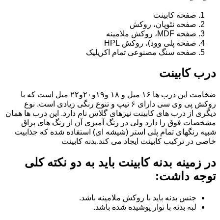
صفحه کابینت
صفحه نئوپان، روکش
صفحه MDF، روکش ملامینه
صفحه پلی وود)، روکش HPL
صفحه سنگ مصنوعی تمام اکریلیک
درب کابینت
ضخامت این درب ها ۱۶ میل و ۱۸ و١٩و٢٠و٢٢ میل است که با
روکش پی وی سی دارای ۶ تیپ و تنوع رنگی زیادی است. نوع
دیگری از درب های کابینت نیزهای گلاس نام دارد. این درب ها همان
مشخصات فوق را دارد ولی در رنگ آمیزی آن از رنگ های براق
شبیه رنگهای تمام پلی استر (شیشه ای) استفاده شده که جذابیت
خاصی در ترکیب کابینت ایجاد می کند.بدنه کابینت
در زمینه بدنه کابینت باید به دو نکته کلی
توجه داشت:
جنس بدنه باید با روکش ملامینه باشد.
لبه بدنه با نوار پوشیده شده باشد.