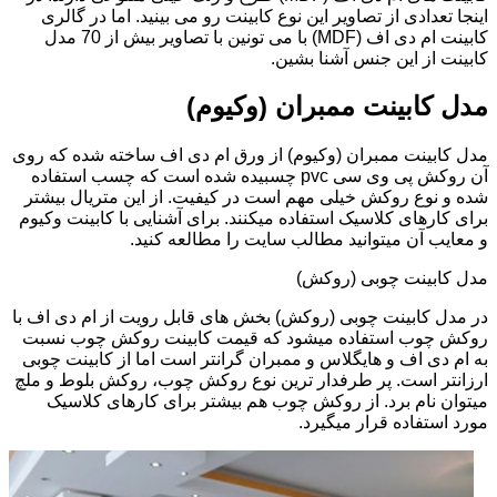
اینجا تعدادی از تصاویر این نوع کابینت رو می بینید. اما در گالری
کابینت ام دی اف (MDF) با می تونین با تصاویر بیش از 70 مدل
کابینت از این جنس آشنا بشین.
مدل کابینت ممبران (وکیوم)
مدل کابینت ممبران (وکیوم) از ورق ام دی اف ساخته شده که روی
آن روکش پی وی سی pvc چسبیده شده است که چسب استفاده
شده و نوع روکش خیلی مهم است در کیفیت. از این متریال بیشتر
برای کارهای کلاسیک استفاده میکنند. برای آشنایی با کابینت وکیوم
و معایب آن میتوانید مطالب سایت را مطالعه کنید.
مدل کابینت چوبی (روکش)
در مدل کابینت چوبی (روکش) بخش های قابل رویت از ام دی اف با
روکش چوب استفاده میشود که قیمت کابینت روکش چوب نسبت
به ام دی اف و هایگلاس و ممبران گرانتر است اما از کابینت چوبی
ارزانتر است. پر طرفدار ترین نوع روکش چوب، روکش بلوط و ملچ
میتوان نام برد. از روکش چوب هم بیشتر برای کارهای کلاسیک
مورد استفاده قرار میگیرد.