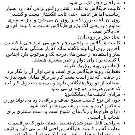
به راحتی دچار لک می شود
کابینت هایگلاس به علت داشتن روکش براقی که دارد بسیار
زیباست اما هر عاملی حتی اثابت انگشتان دست و کشیدن
روی آن باعث بروز لکه بر روی آن می شود و نیاز به تمیزی
مداوم دارد یعنی لکه پذیری هایگلاس نسبت به کابینت ام دی
اف بالاتر است .
ایجاد خش بر روی آن :
کابینت هایگلاس به راحتی دچار خش می شود حتی با کشیدن
ناخن بر روی آن البته ناگفته نماند که باز بستگی به کابینت
ساز و استفاده از جنس های درجه یک و مرغوب دارد اجناس
با کیفیت تر دارای دوام و عمر بیشتری هستند .
6) داشتن رویه ورق یک طرفه
فقط یک رویه هایگلاس براق است و می توان آن را بکار برد
در جاهایی که نیاز است پشت کار نیز براق نمایان شود نیاز به
استفاده از دو ورق هایگلاس دارید و می بایست دوبل کار کنید
که همین هزینه را دو چندان می نماید
مزایای کابینت های هایگلاس:
چون این نوع کابینت سطح صاف و براقی دارد می تواند نور را
منعکس کرده و سبب روشنایی بیشتر فضا شود .
دارای طرح ها و رنگ های متنوع است و دست مشتری برای
انتخاب باز است .
به راحتی قابل تمیز شدن هستند ، همان طور که در قسمت
معایب گفتیم کابینت هایگلاس براحتی لک بر می دارد و کثیف
می شود اما به همان راحتی هم با یک دستمال نمناک تمیز