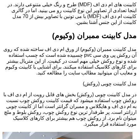
کابینت های ام دی اف (MDF) طرح و رنگ خیلی متنوعی دارند. در
اینجا تعدادی از تصاویر این نوع کابینت رو می بینید. اما در گالری
کابینت ام دی اف (MDF) با می تونین با تصاویر بیش از 70 مدل
کابینت از این جنس آشنا بشین.
مدل کابینت ممبران (وکیوم)
مدل کابینت ممبران (وکیوم) از ورق ام دی اف ساخته شده که روی
آن روکش پی وی سی pvc چسبیده شده است که چسب استفاده
شده و نوع روکش خیلی مهم است در کیفیت. از این متریال بیشتر
برای کارهای کلاسیک استفاده میکنند. برای آشنایی با کابینت وکیوم
و معایب آن میتوانید مطالب سایت را مطالعه کنید.
مدل کابینت چوبی (روکش)
در مدل کابینت چوبی (روکش) بخش های قابل رویت از ام دی اف با
روکش چوب استفاده میشود که قیمت کابینت روکش چوب نسبت
به ام دی اف و هایگلاس و ممبران گرانتر است اما از کابینت چوبی
ارزانتر است. پر طرفدار ترین نوع روکش چوب، روکش بلوط و ملچ
میتوان نام برد. از روکش چوب هم بیشتر برای کارهای کلاسیک
مورد استفاده قرار میگیرد.