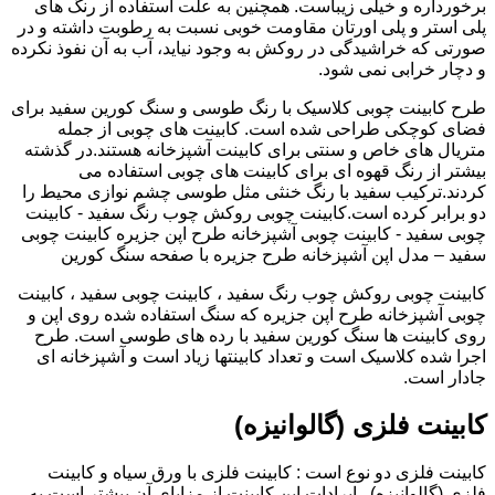
برخورداره و خیلی زیباست. همچنین به علت استفاده از رنگ های
پلی استر و پلی اورتان مقاومت خوبی نسبت به رطوبت داشته و در
صورتی که خراشیدگی در روکش به وجود نیاید، آب به آن نفوذ نکرده
و دچار خرابی نمی شود.
طرح کابینت چوبی کلاسیک با رنگ طوسی و سنگ کورین سفید برای
فضای کوچکی طراحی شده است. کابینت های چوبی از جمله
متریال های خاص و سنتی برای کابینت آشپزخانه هستند.در گذشته
بیشتر از رنگ قهوه ای برای کابینت های چوبی استفاده می
کردند.ترکیب سفید با رنگ خنثی مثل طوسی چشم نوازی محیط را
دو برابر کرده است.کابینت چوبی روکش چوب رنگ سفید - کابینت
چوبی سفید - کابینت چوبی آشپزخانه طرح اپن جزیره کابینت چوبی
سفید – مدل اپن آشپزخانه طرح جزیره با صفحه سنگ کورین
کابینت چوبی روکش چوب رنگ سفید ، کابینت چوبی سفید ، کابینت
چوبی آشپزخانه طرح اپن جزیره که سنگ استفاده شده روی اپن و
روی کابینت ها سنگ کورین سفید با رده های طوسی است. طرح
اجرا شده کلاسیک است و تعداد کابینتها زیاد است و آشپزخانه ای
جادار است.
کابینت فلزی (گالوانیزه)
کابینت فلزی دو نوع است : کابینت فلزی با ورق سیاه و کابینت
فلزی (گالوانیزه) . ایرادات این کابینت از مزایای آن بیشتر است به