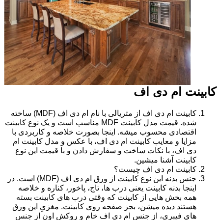
کابینت ام دی اف
کابینت ام دی اف از متریالی با نام ام دی اف (MDF) ساخته
شده. قیمت مدل کابینت MDF مناسب است و یک نوع کابینت
اقتصادی محسوب میشه. اینجا بصورت خلاصه و کاربردی با
مزایا و معایب کابینت ام دی اف، با عکس و مدل کابینت ام
دی اف، با نکات ساخت و سفارش دادن و با قیمت این نوع
کابینت آشنا میشین.
کابینت ام دی اف چیست؟
جنس بدنه این نوع کابینت از ورق ام دی اف (MDF) است. در
اینجا بدنه کابینت یعنی درب ها، تاج، پاخور، کناره و خلاصه
همه بخش هایی از کابینت که وقتی درب های کابینت بسته
هستند دیده میشن، بجز صفحه روی کابینت. مغزیِ این ورق
های فیبری، از جنس ام دی اف خام و روکش اون از جنس