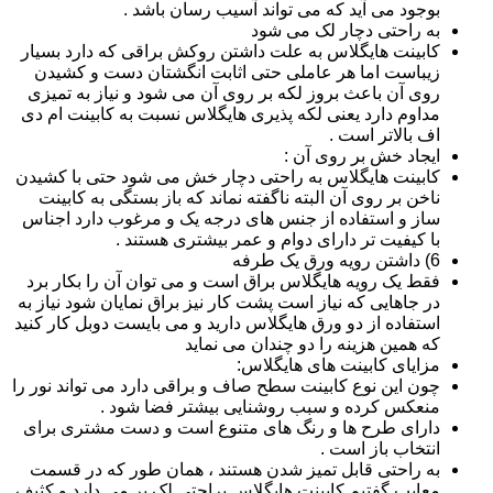
بوجود می آید که می تواند آسیب رسان باشد .
به راحتی دچار لک می شود
کابینت هایگلاس به علت داشتن روکش براقی که دارد بسیار
زیباست اما هر عاملی حتی اثابت انگشتان دست و کشیدن
روی آن باعث بروز لکه بر روی آن می شود و نیاز به تمیزی
مداوم دارد یعنی لکه پذیری هایگلاس نسبت به کابینت ام دی
اف بالاتر است .
ایجاد خش بر روی آن :
کابینت هایگلاس به راحتی دچار خش می شود حتی با کشیدن
ناخن بر روی آن البته ناگفته نماند که باز بستگی به کابینت
ساز و استفاده از جنس های درجه یک و مرغوب دارد اجناس
با کیفیت تر دارای دوام و عمر بیشتری هستند .
6) داشتن رویه ورق یک طرفه
فقط یک رویه هایگلاس براق است و می توان آن را بکار برد
در جاهایی که نیاز است پشت کار نیز براق نمایان شود نیاز به
استفاده از دو ورق هایگلاس دارید و می بایست دوبل کار کنید
که همین هزینه را دو چندان می نماید
مزایای کابینت های هایگلاس:
چون این نوع کابینت سطح صاف و براقی دارد می تواند نور را
منعکس کرده و سبب روشنایی بیشتر فضا شود .
دارای طرح ها و رنگ های متنوع است و دست مشتری برای
انتخاب باز است .
به راحتی قابل تمیز شدن هستند ، همان طور که در قسمت
معایب گفتیم کابینت هایگلاس براحتی لک بر می دارد و کثیف