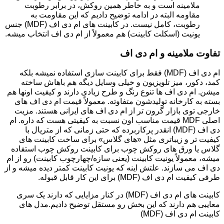
ملامینه است و به خاطر همین روکش، در برابر رطوبت
مقاومه البته در ادامه توضیح دادیم که این مقاومت به
رطوبت، کامل نیست. در کابینت های ام دی اف (MDF) جنس
یونیت (اسکلت کابینت) هم معمولاً از ام دی اف انتخاب میشه.
تفاوت ملامینه و ام دی اف
ام دی اف (MDF) فقط برای کابینت سازی استفاده نمیشه بلکه
کمد، دکور، میز تلویزیون و خیلی وسایل دیگه هم باهاش ساخته
میشن. ام دی اف ها تنوع رنگ و طرح زیادی دارند و کیفیت اونها هم
بسته به کارخانه تولیدشون متفاوته. معمولاً قیمت ام دی اف های
خارجی توی بازار گرون تر از ام دی اف های ایرانی هستند. مزیت
اصلی MDF قیمت مناسب اون نسبت به کیفیتی هست که داره. ام
دی اف (MDF) انقدر پرکاربرده که حتی زمانی که از متریال با
کیفیت تر و زیباتری مثل «های گلاس» برای ساخت کابینت های
گلاس یا ورق های روکش چوب برای کابینت روکش چوب استفاده
میشه، معمولاً یونیت کابینت (یعنی سازه/چهارچوب کابینت) رو از ام
دی اف می سازند. علتش اینه که یونیت کابینت کمتر دیده میشه و از
طرفی کیفیت ام دی اف (MDF) برای این کار قابل قبوله.
کابینت های ام دی اف (MDF) در کنار مزایایی که دارند یک سری
معایبی هم دارند که این بخش رو مستقل توضیح دادیم.مدل های
کابینت ام دی اف (MDF)