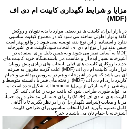
مزایا و شرایط نگهداری کابینت ام دی اف
(MDF)
در بازار ایران، کابینت ها در بعضی موارد با بدنه نئوپان و روکش
کاغذ و نوار اطوئی ساخته می شود که در مجموع کیفیت مناسبی
ندارد و استفاده از این نوع بدنه توصیه نمی شود. در واقع بهتر است
جنس بدنه نیز از نوع ام دی اف انتخاب شود.کابینت های آشپزخانه
MDF به آسانی تمیز می شوند و به همین دلیل برای استفاده در
آشپزخانه بسیار ایده آل و مناسب می باشند.هنگام خرید کابینت های
جدید یا روکاری کابینت های قبلی، انتخاب های زیادی پیش رویتان
قرار دارد. کابینت ام دی اف (MDF) اغلب گزینه مقرون به صرفه
ای می باشد که هم در آشپزخانه و هم در سرویس بهداشتی و حمام
کاربرد دارد. ام دی اف (MDF) از تخته های فیبر با دانسیته متوسط و
پوششی از لایه نازکی از وینیل(Thermofoil)، تشکیل شده است اما
می تواند طوری طراحی شود که بافت چوب را تداعی کند. اگر
کابینت های ام دی اف (MDF) را برای خانه تان مد نظر دارید، حتماً،
مزایا و معایب (شرایط نگهداری) آن را در نظر بگیرید تا با آگاهی
کامل تصمیم بگیرید که آیا انتخاب مناسبی برای طراحی کابینت
آشپزخانه یا حمام تان می باشند یا خیر؟