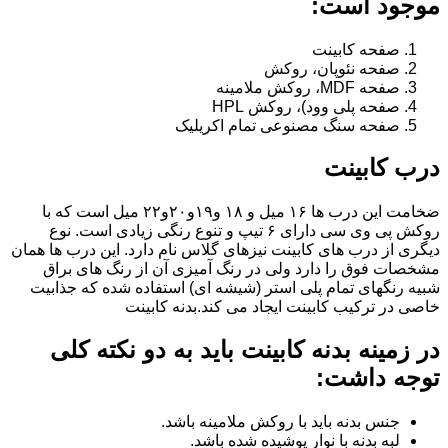
موجود است:
صفحه کابینت
صفحه نئوپان، روکش
صفحه MDF، روکش ملامینه
صفحه پلی وود)، روکش HPL
صفحه سنگ مصنوعی تمام اکریلیک
درب کابینت
ضخامت این درب ها ۱۶ میل و ۱۸ و١٩و٢٠و٢٢ میل است که با
روکش پی وی سی دارای ۶ تیپ و تنوع رنگی زیادی است. نوع
دیگری از درب های کابینت نیزهای گلاس نام دارد. این درب ها همان
مشخصات فوق را دارد ولی در رنگ آمیزی آن از رنگ های براق
شبیه رنگهای تمام پلی استر (شیشه ای) استفاده شده که جذابیت
خاصی در ترکیب کابینت ایجاد می کند.بدنه کابینت
در زمینه بدنه کابینت باید به دو نکته کلی
توجه داشت:
جنس بدنه باید با روکش ملامینه باشد.
لبه بدنه با نوار پوشیده شده باشد.