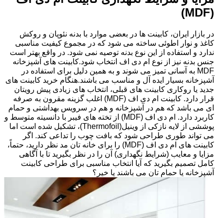
(MDF)
در بازار ایران، کابینت ها در بعضی موارد با بدنه نئوپان و روکش
کاغذ و نوار اطوئی ساخته می شود که در مجموع کیفیت مناسبی
ندارد و استفاده از این نوع بدنه توصیه نمی شود. در واقع بهتر است
جنس بدنه نیز از نوع ام دی اف انتخاب شود.کابینت های آشپزخانه
MDF به آسانی تمیز می شوند و به همین دلیل برای استفاده در
آشپزخانه بسیار ایده آل و مناسب می باشند.هنگام خرید کابینت های
جدید یا روکاری کابینت های قبلی، انتخاب های زیادی پیش رویتان
قرار دارد. کابینت ام دی اف (MDF) اغلب گزینه مقرون به صرفه
ای می باشد که هم در آشپزخانه و هم در سرویس بهداشتی و حمام
کاربرد دارد. ام دی اف (MDF) از تخته های فیبر با دانسیته متوسط و
پوششی از لایه نازکی از وینیل(Thermofoil)، تشکیل شده است اما
می تواند طوری طراحی شود که بافت چوب را تداعی کند. اگر
کابینت های ام دی اف (MDF) را برای خانه تان مد نظر دارید، حتماً،
مزایا و معایب (شرایط نگهداری) آن را در نظر بگیرید تا با آگاهی
کامل تصمیم بگیرید که آیا انتخاب مناسبی برای طراحی کابینت
آشپزخانه یا حمام تان می باشند یا خیر؟