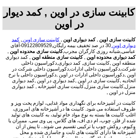
کابینت سازی در اوین , کمد دیوار
در اوین
کابینت سازی اوین
,
کمد دیواری اوین
,
کابینت سازی اوین
,
کمد
دیواری اوین
30 در صد تخفیف بیمه رایگان,09122809529-آقای
عباسی,شبانه روزی کارگران مجرب,
کابینت سازی محدوده اوین
,
کمد دیواری محدوده اوین
,
کابینت سازی منطقه اوین
, کمد دیواری
منطقه اوین ,کابینت سازی, کمد دیواری,دکوراسیون داخلی
شرکت,دکوراسیون داخلی ادارات,دکوراسیون داخلی شرکت در
اوین ,دکوراسیون داخلی ادارات در اوین ,دکوراسیون داخلی با نرخ
اتحادیه ,کابینت سازی در اوین ,کمد دیواری در اوین ,کمد دیواری
منزل,کابینت سازی منزل,کابینت سازی آشپزخانه , کمد دیواری
منزل در اوین ,
کابینت در آشپزخانه برای نگهداری مواد غذایی، لوازم پخت وپز و
ظروف استفاده می شود. کابینت ها در آشپزخانه های امروزی،
اغلب کابینت ها بسته به نوع مواد خام تولید، به کابینت های تولید
شده از فلز، چوب، ام دی اف، های گلاس، پی وی سی، ممبران یا
وکیوم، روکش چوب یا ترکیبی تقسیم می شوند.. تا پیش از آن
آشپزخانه ها دارای کابینت های ثابت و جاسازی شده و محل