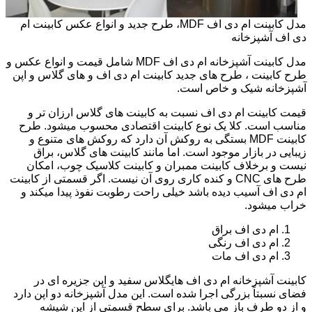
مدل کابینت ام دی اف MDF، طرح جدید و انواع عکس کابینت ام
دی اف آشپزخانه
مدل کابینت آشپزخانه ام دی اف MDF شامل قیمت و انواع عکس و
طرح کابینت ، طرح های جدید کابینت ام دی اف و های گلاس و اپن
آشپزخانه شیک و خاص است.
قیمت کابینت ام دی اف نسبت به کابینت های گلاس ارزان تر و
مناسب است. کلا یک نوع کابینت اقتصادی محسوب میشود. طرح
کابینت MDF بستگی به روکش آن دارد که روکش های متنوع و
زیبایی در بازار موجود است. اما مانند کابینت های گلاس، براق
نیست و برخلاف کابینت ممبران و کابینت کلاسیک چوب، امکان
طرح های CNC و کنده کاری روی آن نیست. اگر قسمتی از کابینت
ام دی اف آسیب دیده باشد خیلی راحت رطوبت نفوذ پیدا میکند و
خراب میشود.
ام دی اف براق
ام دی اف رنگی
ام دی اف مات
کابینت آشپزخانه ام دی اف هایگلاس سفید و اپن جزیره ای در
فضای نسبتاً بزرگی اجرا شده است. این مدل آشپزخانه دو اپن دارد
و از دو طرف باز می باشد. برای سطح قسمتی از اپن شیشه