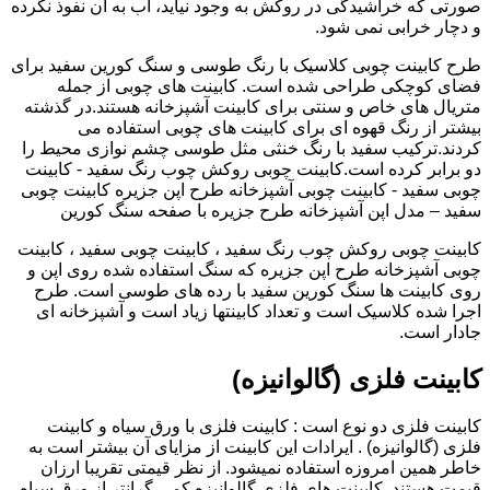
صورتی که خراشیدگی در روکش به وجود نیاید، آب به آن نفوذ نکرده
و دچار خرابی نمی شود.
طرح کابینت چوبی کلاسیک با رنگ طوسی و سنگ کورین سفید برای
فضای کوچکی طراحی شده است. کابینت های چوبی از جمله
متریال های خاص و سنتی برای کابینت آشپزخانه هستند.در گذشته
بیشتر از رنگ قهوه ای برای کابینت های چوبی استفاده می
کردند.ترکیب سفید با رنگ خنثی مثل طوسی چشم نوازی محیط را
دو برابر کرده است.کابینت چوبی روکش چوب رنگ سفید - کابینت
چوبی سفید - کابینت چوبی آشپزخانه طرح اپن جزیره کابینت چوبی
سفید – مدل اپن آشپزخانه طرح جزیره با صفحه سنگ کورین
کابینت چوبی روکش چوب رنگ سفید ، کابینت چوبی سفید ، کابینت
چوبی آشپزخانه طرح اپن جزیره که سنگ استفاده شده روی اپن و
روی کابینت ها سنگ کورین سفید با رده های طوسی است. طرح
اجرا شده کلاسیک است و تعداد کابینتها زیاد است و آشپزخانه ای
جادار است.
کابینت فلزی (گالوانیزه)
کابینت فلزی دو نوع است : کابینت فلزی با ورق سیاه و کابینت
فلزی (گالوانیزه) . ایرادات این کابینت از مزایای آن بیشتر است به
خاطر همین امروزه استفاده نمیشود. از نظر قیمتی تقریبا ارزان
قیمت هستند. کابینت های فلزی گالوانیزه کمی گرانتر از ورق سیاه