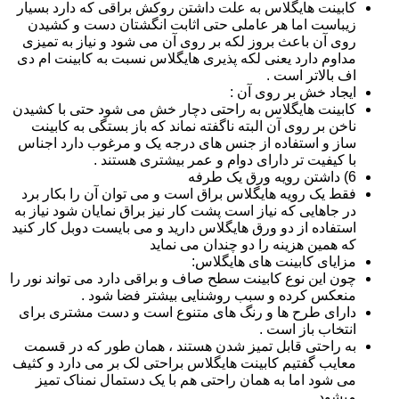
کابینت هایگلاس به علت داشتن روکش براقی که دارد بسیار
زیباست اما هر عاملی حتی اثابت انگشتان دست و کشیدن
روی آن باعث بروز لکه بر روی آن می شود و نیاز به تمیزی
مداوم دارد یعنی لکه پذیری هایگلاس نسبت به کابینت ام دی
اف بالاتر است .
ایجاد خش بر روی آن :
کابینت هایگلاس به راحتی دچار خش می شود حتی با کشیدن
ناخن بر روی آن البته ناگفته نماند که باز بستگی به کابینت
ساز و استفاده از جنس های درجه یک و مرغوب دارد اجناس
با کیفیت تر دارای دوام و عمر بیشتری هستند .
6) داشتن رویه ورق یک طرفه
فقط یک رویه هایگلاس براق است و می توان آن را بکار برد
در جاهایی که نیاز است پشت کار نیز براق نمایان شود نیاز به
استفاده از دو ورق هایگلاس دارید و می بایست دوبل کار کنید
که همین هزینه را دو چندان می نماید
مزایای کابینت های هایگلاس:
چون این نوع کابینت سطح صاف و براقی دارد می تواند نور را
منعکس کرده و سبب روشنایی بیشتر فضا شود .
دارای طرح ها و رنگ های متنوع است و دست مشتری برای
انتخاب باز است .
به راحتی قابل تمیز شدن هستند ، همان طور که در قسمت
معایب گفتیم کابینت هایگلاس براحتی لک بر می دارد و کثیف
می شود اما به همان راحتی هم با یک دستمال نمناک تمیز
میشود