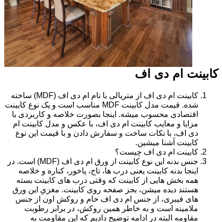
کابینت ام دی اف
کابینت ام دی اف از متریالی با نام ام دی اف (MDF) ساخته
شده. قیمت مدل کابینت MDF مناسب است و یک نوع کابینت
اقتصادی محسوب میشه. اینجا بصورت خلاصه و کاربردی با
مزایا و معایب کابینت ام دی اف، با عکس و مدل کابینت ام
دی اف، با نکات ساخت و سفارش دادن و با قیمت این نوع
کابینت آشنا میشین.
کابینت ام دی اف چیست؟
جنس بدنه این نوع کابینت از ورق ام دی اف (MDF) است. در
اینجا بدنه کابینت یعنی درب ها، تاج، پاخور، کناره و خلاصه
همه بخش هایی از کابینت که وقتی درب های کابینت بسته
هستند دیده میشن، بجز صفحه روی کابینت. مغزیِ این ورق
های فیبری، از جنس ام دی اف خام و روکش اون از جنس
ملامینه است و به خاطر همین روکش، در برابر رطوبت
مقاومه البته در ادامه توضیح دادیم که این مقاومت به