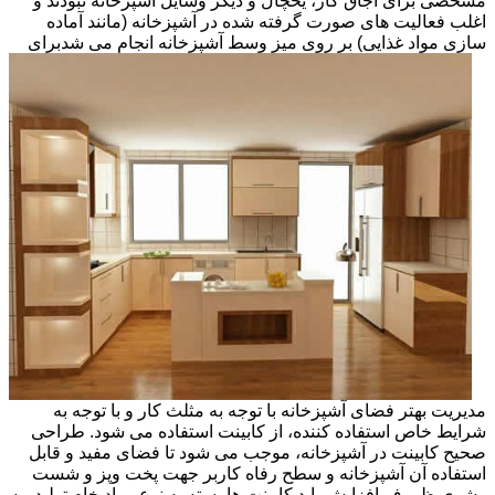
مشخصی برای اجاق گاز، یخچال و دیگر وسایل آشپزخانه نبودند و
اغلب فعالیت های صورت گرفته شده در آشپزخانه (مانند آماده
سازی مواد غذایی) بر روی میز وسط آشپزخانه انجام می شد
برای
مدیریت بهتر فضای آشپزخانه با توجه به مثلث کار و با توجه به
شرایط خاص استفاده کننده، از کابینت استفاده می شود. طراحی
صحیح کابینت در آشپزخانه، موجب می شود تا فضای مفید و قابل
استفاده آن آشپزخانه و سطح رفاه کاربر جهت پخت وپز و شست
وشوی ظروف افزایش یابد.کابینت ها بسته به نوع مواد خام تولید، به