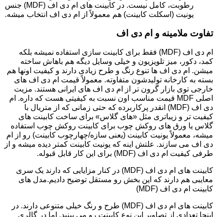
رطوبت، کامل نیست. در کابینت های ام دی اف (MDF) جنس
یونیت (اسکلت کابینت) هم معمولاً از ام دی اف انتخاب میشه.
تفاوت ملامینه و ام دی اف
ام دی اف (MDF) فقط برای کابینت سازی استفاده نمیشه بلکه
کمد، دکور، میز تلویزیون و خیلی وسایل دیگه هم باهاش ساخته
میشن. ام دی اف ها تنوع رنگ و طرح زیادی دارند و کیفیت اونها هم
بسته به کارخانه تولیدشون متفاوته. معمولاً قیمت ام دی اف های
خارجی توی بازار گرون تر از ام دی اف های ایرانی هستند. مزیت
اصلی MDF قیمت مناسب اون نسبت به کیفیتی هست که داره. ام
دی اف (MDF) انقدر پرکاربرده که حتی زمانی که از متریال با
کیفیت تر و زیباتری مثل «های گلاس» برای ساخت کابینت های
گلاس یا ورق های روکش چوب برای کابینت روکش چوب استفاده
میشه، معمولاً یونیت کابینت (یعنی سازه/چهارچوب کابینت) رو از ام
دی اف می سازند. علتش اینه که یونیت کابینت کمتر دیده میشه و از
طرفی کیفیت ام دی اف (MDF) برای این کار قابل قبوله.
کابینت های ام دی اف (MDF) در کنار مزایایی که دارند یک سری
معایبی هم دارند که این بخش رو مستقل توضیح دادیم.مدل های
کابینت ام دی اف (MDF)
کابینت های ام دی اف (MDF) طرح و رنگ خیلی متنوعی دارند. در
اینجا تعدادی از تصاویر این نوع کابینت رو می بینید. اما در گالری