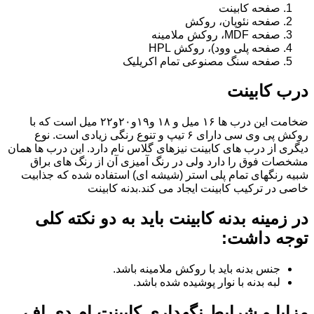
صفحه کابینت
صفحه نئوپان، روکش
صفحه MDF، روکش ملامینه
صفحه پلی وود)، روکش HPL
صفحه سنگ مصنوعی تمام اکریلیک
درب کابینت
ضخامت این درب ها ۱۶ میل و ۱۸ و١٩و٢٠و٢٢ میل است که با
روکش پی وی سی دارای ۶ تیپ و تنوع رنگی زیادی است. نوع
دیگری از درب های کابینت نیزهای گلاس نام دارد. این درب ها همان
مشخصات فوق را دارد ولی در رنگ آمیزی آن از رنگ های براق
شبیه رنگهای تمام پلی استر (شیشه ای) استفاده شده که جذابیت
خاصی در ترکیب کابینت ایجاد می کند.بدنه کابینت
در زمینه بدنه کابینت باید به دو نکته کلی
توجه داشت:
جنس بدنه باید با روکش ملامینه باشد.
لبه بدنه با نوار پوشیده شده باشد.
مزایا و شرایط نگهداری کابینت ام دی اف