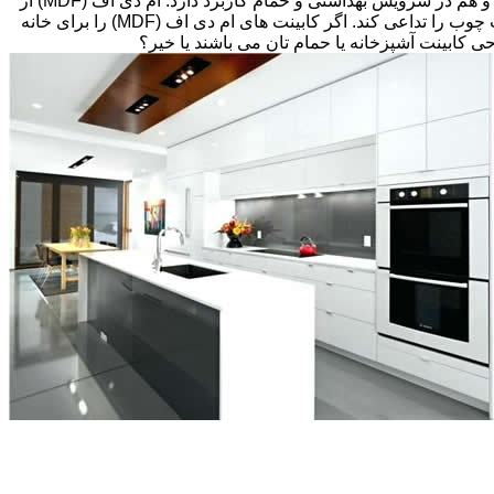
های قبلی، انتخاب های زیادی پیش رویتان قرار دارد. کابینت ام دی اف (MDF) اغلب گزینه مقرون به صرفه ای می باشد که هم در آشپزخانه و هم در سرویس بهداشتی و حمام کاربرد دارد. ام دی اف (MDF) از
تخته های فیبر با دانسیته متوسط و پوششی از لایه نازکی از وینیل(Thermofoil)، تشکیل شده است اما می تواند طوری طراحی شود که بافت چوب را تداعی کند. اگر کابینت های ام دی اف (MDF) را برای خانه
احی کابینت آشپزخانه یا حمام تان می باشند یا خیر؟