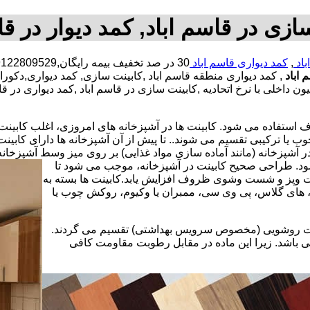
ازی در قاسم اباد, کمد دیوار در قا
باد
,
کمد دیواری قاسم اباد
 اباد
, کمد دیواری منطقه قاسم اباد ,کابینت سازی, کمد دیواری,دک
ن داخلی با نرخ اتحادیه ,کابینت سازی در قاسم اباد ,کمد دیواری در 
استفاده می شود. کابینت ها در آشپزخانه های امروزی، اغلب کابینت ها 
یا ترکیبی تقسیم می شوند.. تا پیش از آن آشپزخانه ها دارای کابی
 آشپزخانه (مانند آماده سازی مواد غذایی) بر روی میز وسط آشپزخانه
 شود. طراحی صحیح کابینت در آشپزخانه، موجب می شود تا
ت وپز و شست وشوی ظروف افزایش یابد.کابینت ها بسته به
اف، های گلاس، پی وی سی، ممبران یا وکیوم، روکش چوب یا
کابینت روشویی (مخصوص سرویس بهداشتی) تقسیم می گردند.
ی باشد. زیرا این ماده در مقابل رطوبت مقاومت کافی