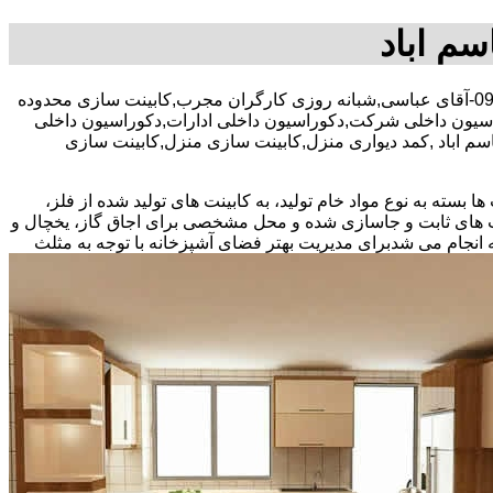
سم اباد
30 در صد تخفیف بیمه رایگان,09122809529-آقای عباسی,شبانه روزی کارگران مجرب,کابینت سازی محدوده
وراسیون داخلی شرکت,دکوراسیون داخلی ادارات,دکوراسیون داخلی
قاسم اباد ,کمد دیواری منزل,کابینت سازی منزل,کابینت سازی
بسته به نوع مواد خام تولید، به کابینت های تولید شده از فلز،
نت های ثابت و جاسازی شده و محل مشخصی برای اجاق گاز، یخچال و
 انجام می شد
برای مدیریت بهتر فضای آشپزخانه با توجه به مثلث