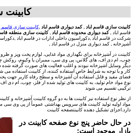
کابینت س
کابینت سازی قاسم اباد
,
کمد دیواری قاسم اباد
,
کابینت سازی قاسم ا
قاسم اباد ,
کمد دیواری محدوده قاسم اباد
,
کابینت سازی منطقه قاسم
شرکت در قاسم اباد ,دکوراسیون داخلی ادارات در قاسم اباد ,دکوراسیو
آشپزخانه , کمد دیواری منزل در قاسم اباد ,
کابینت در آشپزخانه برای نگهداری مواد غذایی، لوازم پخت وپز و ظروف 
چوب، ام دی اف، های گلاس، پی وی سی، ممبران یا وکیوم، روکش چوب 
دیگر وسایل آشپزخانه نبودند و اغلب فعالیت های صورت گرفته شده در
کار و با توجه به شرایط خاص استفاده کننده، از کابینت استفاده می
فضای مفید و قابل استفاده آن آشپزخانه و سطح رفاه کاربر جهت پخ
نوع مواد خام تولید، به کابینت های تولید شده از فلز، چوب، ام دی 
ترکیبی تقسیم می شوند
از نظر نوع استفاده نیز کابینت ها به دو گروه کابینت آشپزخانه و 
مواد اولیه تولید کابینت های سرویس بهداشتی عموماً از پی وی سی م
دارد.اجزای تشکیل دهنده کابینتصفحه کابینت
در حال حاضر پنج نوع صفحه کابینت در
بازار موجود است: