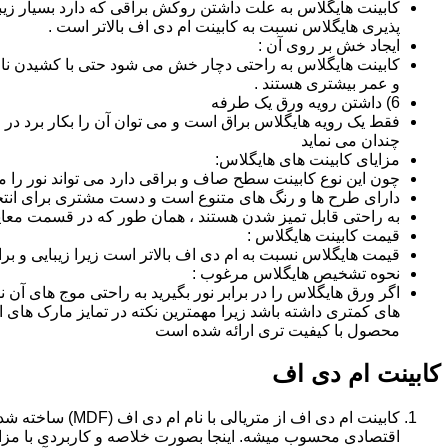
کابینت هایگلاس به علت داشتن روکش براقی که دارد بسیار زیب
پذیری هایگلاس نسبت به کابینت ام دی اف بالاتر است .
ایجاد خش بر روی آن :
کابینت هایگلاس به راحتی دچار خش می شود حتی با کشیدن ناخن 
و عمر بیشتری هستند .
6) داشتن رویه ورق یک طرفه
فقط یک رویه هایگلاس براق است و می توان آن را بکار برد در جا
چندان می نماید
مزایای کابینت های هایگلاس:
چون این نوع کابینت سطح صاف و براقی دارد می تواند نور را
دارای طرح ها و رنگ های متنوع است و دست مشتری برای انتخ
به راحتی قابل تمیز شدن هستند ، همان طور که در قسمت معایب
قیمت کابینت هایگلاس :
قیمت هایگلاس نسبت به ام دی اف بالاتر است زیرا زیبایی و بر
نحوه تشخیص هایگلاس مرغوب :
اگر ورق هایگلاس را در برابر نور بگیرید به راحتی موج های آ
های کمتری داشته باشد زیرا مهمترین نکته در تمایز مارک ه
محصول با کیفیت تری ارائه شده است
کابینت ام دی اف
اقتصادی محسوب میشه. اینجا بصورت خلاصه و کاربردی با مزایا