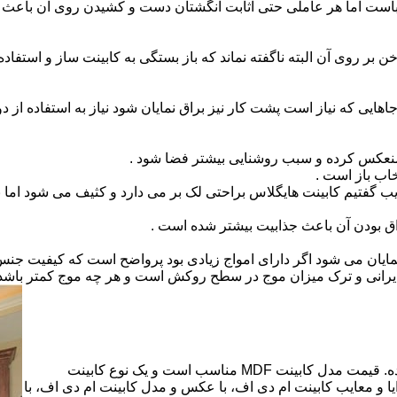
است اما هر عاملی حتی اثابت انگشتان دست و کشیدن روی آن باعث برو
بر روی آن البته ناگفته نماند که باز بستگی به کابینت ساز و استفاد
هایی که نیاز است پشت کار نیز براق نمایان شود نیاز به استفاده از د
 منعکس کرده و سبب روشنایی بیشتر فضا شود .
اب باز است .
 گفتیم کابینت هایگلاس براحتی لک بر می دارد و کثیف می شود اما ب
اق بودن آن باعث جذابیت بیشتر شده است .
ن نمایان می شود اگر دارای امواج زیادی بود پرواضح است که کیفیت ج
ای ایرانی و ترک میزان موج در سطح روکش است و هر چه موج کمتر ب
کابینت ام دی اف از متریالی با نام ام دی اف (MDF) ساخته شده. قیمت مدل کابینت MDF مناسب است و یک نوع کابینت
 و معایب کابینت ام دی اف، با عکس و مدل کابینت ام دی اف، با