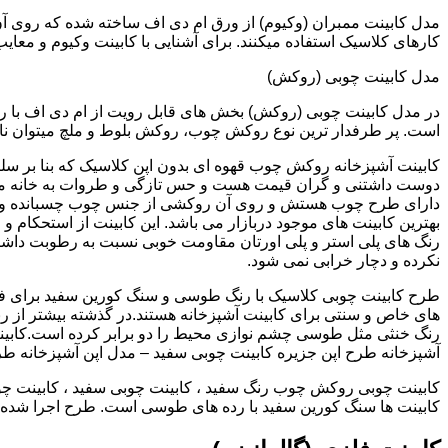
کارهای کلاسیک استفاده میکنند. برای آشنایی با کابینت وکیوم و معای
مدل کابینت چوبی (روکش)
در مدل کابینت چوبی (روکش) بخش های قابل رویت از ام دی اف با ر
است. پر طرفدار ترین نوع روکش چوب، روکش بلوط و ملچ میتوان نام 
کابینت آشپزخانه روکش چوب قهوه ای بدون اپن کلاسیک که بنا بر سل
دوست داشتنی و گران قیمت هست و حس تازگی و طروات به خانه می 
دارای طرح چوب هستش و روی آن روکشی از جنس چوب چسبانده و 
بهترین کابینت های موجود دربازار می باشد. این کابینت از استحکام 
رنگ های پلی استر و پلی اورتان مقاومت خوبی نسبت به رطوبت داشته
نکرده و دچار خرابی نمی شود.
طرح کابینت چوبی کلاسیک با رنگ طوسی و سنگ کورین سفید برای ف
های خاص و سنتی برای کابینت آشپزخانه هستند.در گذشته بیشتر از رن
رنگ خنثی مثل طوسی چشم نوازی محیط را دو برابر کرده است.کابین
آشپزخانه طرح اپن جزیره کابینت چوبی سفید – مدل اپن آشپزخانه ط
کابینت چوبی روکش چوب رنگ سفید ، کابینت چوبی سفید ، کابینت چو
کابینت ها سنگ کورین سفید با رده های طوسی است. طرح اجرا شده کل