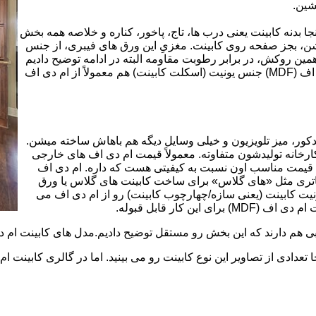
شین.
بینت از ورق ام دی اف (MDF) است. در اینجا بدنه کابینت یعنی درب ها، تاج، پاخور، کناره و خلاصه همه بخش
شن، بجز صفحه روی کابینت. مغزیِ این ورق های فیبری، از جنس
ن روکش، در برابر رطوبت مقاومه البته در ادامه توضیح دادیم
که این مقاومت به رطوبت، کامل نیست. در کابینت های ام دی اف (MDF) جنس یونیت (اسکلت کابینت) هم معمولاً از ام دی اف
ه کمد، دکور، میز تلویزیون و خیلی وسایل دیگه هم باهاش ساخته میشن.
کارخانه تولیدشون متفاوته. معمولاً قیمت ام دی اف های خارجی
توی بازار گرون تر از ام دی اف های ایرانی هستند. مزیت اصلی MDF قیمت مناسب اون نسبت به کیفیتی هست که داره. ام دی اف
 و زیباتری مثل «های گلاس» برای ساخت کابینت های گلاس یا ورق
ت کابینت (یعنی سازه/چهارچوب کابینت) رو از ام دی اف می
 کار قابل قبوله.