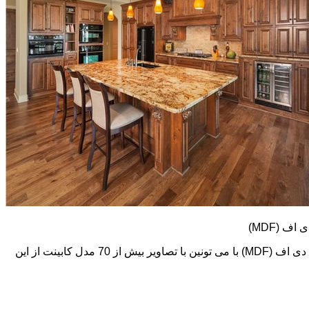
کابینت های ام دی اف (MDF) طرح و رنگ خیلی متنوعی دارند. در اینجا تعدادی از تصاویر این نوع کابینت رو می بینید. اما در گالری کابینت ام دی اف (MDF) با می تونین با تصاویر بیش از 70 مدل کابینت از این