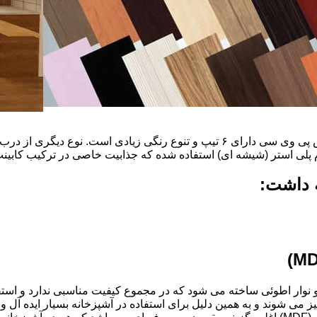
ضخامت این درب ها ۱۶ میل و ۱۸ و١٩و٢٠و٢٢ میل است که با روکش پی وی سی دارای ۶ ت
م پلی استر (شیشه ای) استفاده شده که جذابیت خاصی در ترکیب کابینت 
ه داشت:
ذ و نوار اطوئی ساخته می شود که در مجموع کیفیت مناسبی ندارد و استف
انتخاب شود.کابینت های آشپزخانه MDF به آسانی تمیز می شوند و به همین دلیل برای استفاده در آ