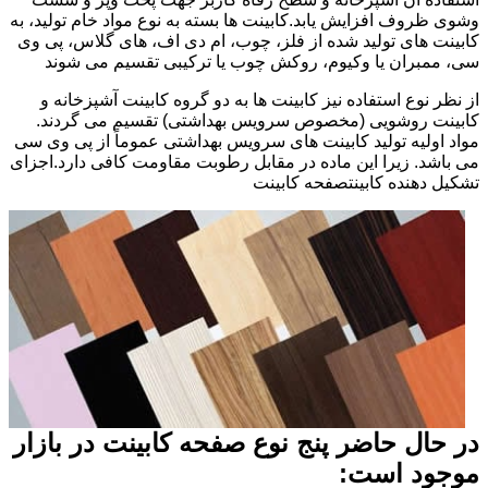
وشوی ظروف افزایش یابد.کابینت ها بسته به نوع مواد خام تولید، به
کابینت های تولید شده از فلز، چوب، ام دی اف، های گلاس، پی وی
سی، ممبران یا وکیوم، روکش چوب یا ترکیبی تقسیم می شوند
از نظر نوع استفاده نیز کابینت ها به دو گروه کابینت آشپزخانه و
کابینت روشویی (مخصوص سرویس بهداشتی) تقسیم می گردند.
مواد اولیه تولید کابینت های سرویس بهداشتی عموماً از پی وی سی
می باشد. زیرا این ماده در مقابل رطوبت مقاومت کافی دارد.اجزای
تشکیل دهنده کابینتصفحه کابینت
در حال حاضر پنج نوع صفحه کابینت در بازار
موجود است: