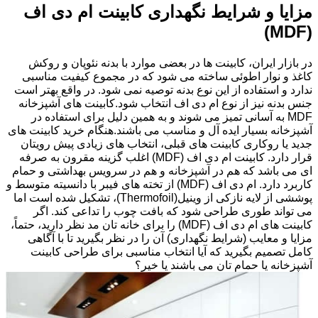
مزایا و شرایط نگهداری کابینت ام دی اف
(MDF)
در بازار ایران، کابینت ها در بعضی موارد با بدنه نئوپان و روکش
کاغذ و نوار اطوئی ساخته می شود که در مجموع کیفیت مناسبی
ندارد و استفاده از این نوع بدنه توصیه نمی شود. در واقع بهتر است
جنس بدنه نیز از نوع ام دی اف انتخاب شود.کابینت های آشپزخانه
MDF به آسانی تمیز می شوند و به همین دلیل برای استفاده در
آشپزخانه بسیار ایده آل و مناسب می باشند.هنگام خرید کابینت های
جدید یا روکاری کابینت های قبلی، انتخاب های زیادی پیش رویتان
قرار دارد. کابینت ام دی اف (MDF) اغلب گزینه مقرون به صرفه
ای می باشد که هم در آشپزخانه و هم در سرویس بهداشتی و حمام
کاربرد دارد. ام دی اف (MDF) از تخته های فیبر با دانسیته متوسط و
پوششی از لایه نازکی از وینیل(Thermofoil)، تشکیل شده است اما
می تواند طوری طراحی شود که بافت چوب را تداعی کند. اگر
کابینت های ام دی اف (MDF) را برای خانه تان مد نظر دارید، حتماً،
مزایا و معایب (شرایط نگهداری) آن را در نظر بگیرید تا با آگاهی
کامل تصمیم بگیرید که آیا انتخاب مناسبی برای طراحی کابینت
آشپزخانه یا حمام تان می باشند یا خیر؟