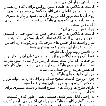
به راحتی دچار لک می شود
کابینت هایگلاس به علت داشتن روکش براقی که دارد بسیار
زیباست اما هر عاملی حتی اثابت انگشتان دست و کشیدن
روی آن باعث بروز لکه بر روی آن می شود و نیاز به تمیزی
مداوم دارد یعنی لکه پذیری هایگلاس نسبت به کابینت ام دی
اف بالاتر است .
ایجاد خش بر روی آن :
کابینت هایگلاس به راحتی دچار خش می شود حتی با کشیدن
ناخن بر روی آن البته ناگفته نماند که باز بستگی به کابینت
ساز و استفاده از جنس های درجه یک و مرغوب دارد اجناس
با کیفیت تر دارای دوام و عمر بیشتری هستند .
6) داشتن رویه ورق یک طرفه
فقط یک رویه هایگلاس براق است و می توان آن را بکار برد
در جاهایی که نیاز است پشت کار نیز براق نمایان شود نیاز به
استفاده از دو ورق هایگلاس دارید و می بایست دوبل کار کنید
که همین هزینه را دو چندان می نماید
مزایای کابینت های هایگلاس:
چون این نوع کابینت سطح صاف و براقی دارد می تواند نور را
منعکس کرده و سبب روشنایی بیشتر فضا شود .
دارای طرح ها و رنگ های متنوع است و دست مشتری برای
انتخاب باز است .
به راحتی قابل تمیز شدن هستند ، همان طور که در قسمت
معایب گفتیم کابینت هایگلاس براحتی لک بر می دارد و کثیف
می شود اما به همان راحتی هم با یک دستمال نمناک تمیز