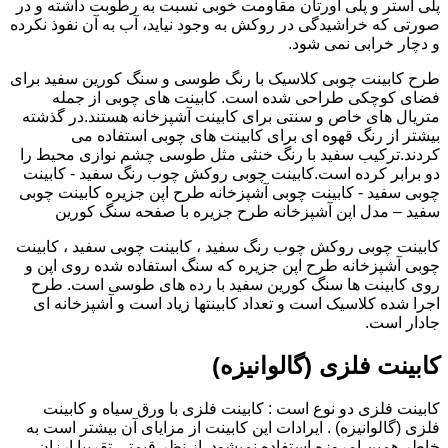
پلی استر و پلی اورتان مقاومت خوبی نسبت به رطوبت داشته و در
صورتی که خراشیدگی در روکش به وجود نیاید، آب به آن نفوذ نکرده
و دچار خرابی نمی شود.
طرح کابینت چوبی کلاسیک با رنگ طوسی و سنگ کورین سفید برای
فضای کوچکی طراحی شده است. کابینت های چوبی از جمله
متریال های خاص و سنتی برای کابینت آشپزخانه هستند.در گذشته
بیشتر از رنگ قهوه ای برای کابینت های چوبی استفاده می
کردند.ترکیب سفید با رنگ خنثی مثل طوسی چشم نوازی محیط را
دو برابر کرده است.کابینت چوبی روکش چوب رنگ سفید - کابینت
چوبی سفید - کابینت چوبی آشپزخانه طرح اپن جزیره کابینت چوبی
سفید – مدل اپن آشپزخانه طرح جزیره با صفحه سنگ کورین
کابینت چوبی روکش چوب رنگ سفید ، کابینت چوبی سفید ، کابینت
چوبی آشپزخانه طرح اپن جزیره که سنگ استفاده شده روی اپن و
روی کابینت ها سنگ کورین سفید با رده های طوسی است. طرح
اجرا شده کلاسیک است و تعداد کابینتها زیاد است و آشپزخانه ای
جادار است.
کابینت فلزی (گالوانیزه)
کابینت فلزی دو نوع است : کابینت فلزی با ورق سیاه و کابینت
فلزی (گالوانیزه) . ایرادات این کابینت از مزایای آن بیشتر است به
خاطر همین امروزه استفاده نمیشود. از نظر قیمتی تقریبا ارزان