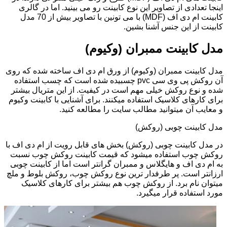
اینجا تعدادی از تصاویر این نوع کابینت رو می بینید. اما در گالری
کابینت ام دی اف (MDF) با می تونین با تصاویر بیش از 70 مدل
کابینت از این جنس آشنا بشین.
مدل کابینت ممبران (وکیوم)
مدل کابینت ممبران (وکیوم) از ورق ام دی اف ساخته شده که روی
آن روکش پی وی سی pvc چسبیده شده است که چسب استفاده
شده و نوع روکش خیلی مهم است در کیفیت. از این متریال بیشتر
برای کارهای کلاسیک استفاده میکنند. برای آشنایی با کابینت وکیوم
و معایب آن میتوانید مطالب سایت را مطالعه کنید.
مدل کابینت چوبی (روکش)
در مدل کابینت چوبی (روکش) بخش های قابل رویت از ام دی اف با
روکش چوب استفاده میشود که قیمت کابینت روکش چوب نسبت
به ام دی اف و هایگلاس و ممبران گرانتر است اما از کابینت چوبی
ارزانتر است. پر طرفدار ترین نوع روکش چوب، روکش بلوط و ملچ
میتوان نام برد. از روکش چوب هم بیشتر برای کارهای کلاسیک
مورد استفاده قرار میگیرد.