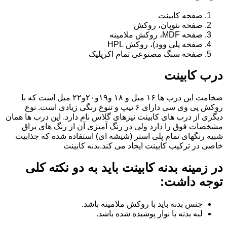
صفحه کابینت
صفحه نئوپان، روکش
صفحه MDF، روکش ملامینه
صفحه پلی وود)، روکش HPL
صفحه سنگ مصنوعی تمام اکریلیک
درب کابینت
ضخامت این درب ها ۱۶ میل و ۱۸ و١٩و٢٠و٢٢ میل است که با
روکش پی وی سی دارای ۶ تیپ و تنوع رنگی زیادی است. نوع
دیگری از درب های کابینت نیزهای گلاس نام دارد. این درب ها همان
مشخصات فوق را دارد ولی در رنگ آمیزی آن از رنگ های براق
شبیه رنگهای تمام پلی استر (شیشه ای) استفاده شده که جذابیت
خاصی در ترکیب کابینت ایجاد می کند.بدنه کابینت
در زمینه بدنه کابینت باید به دو نکته کلی
توجه داشت:
جنس بدنه باید با روکش ملامینه باشد.
لبه بدنه با نوار پوشیده شده باشد.