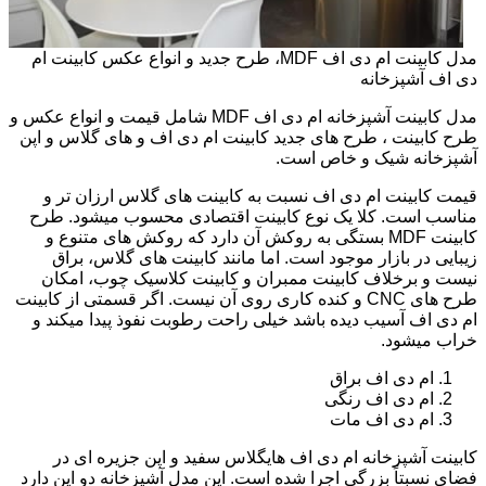
مدل کابینت ام دی اف MDF، طرح جدید و انواع عکس کابینت ام
دی اف آشپزخانه
مدل کابینت آشپزخانه ام دی اف MDF شامل قیمت و انواع عکس و
طرح کابینت ، طرح های جدید کابینت ام دی اف و های گلاس و اپن
آشپزخانه شیک و خاص است.
قیمت کابینت ام دی اف نسبت به کابینت های گلاس ارزان تر و
مناسب است. کلا یک نوع کابینت اقتصادی محسوب میشود. طرح
کابینت MDF بستگی به روکش آن دارد که روکش های متنوع و
زیبایی در بازار موجود است. اما مانند کابینت های گلاس، براق
نیست و برخلاف کابینت ممبران و کابینت کلاسیک چوب، امکان
طرح های CNC و کنده کاری روی آن نیست. اگر قسمتی از کابینت
ام دی اف آسیب دیده باشد خیلی راحت رطوبت نفوذ پیدا میکند و
خراب میشود.
ام دی اف براق
ام دی اف رنگی
ام دی اف مات
کابینت آشپزخانه ام دی اف هایگلاس سفید و اپن جزیره ای در
فضای نسبتاً بزرگی اجرا شده است. این مدل آشپزخانه دو اپن دارد