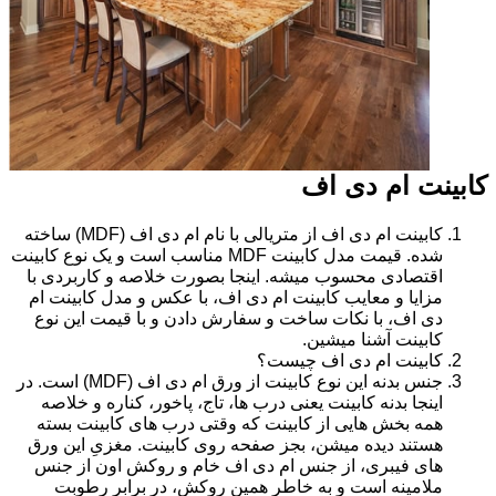
کابینت ام دی اف
کابینت ام دی اف از متریالی با نام ام دی اف (MDF) ساخته
شده. قیمت مدل کابینت MDF مناسب است و یک نوع کابینت
اقتصادی محسوب میشه. اینجا بصورت خلاصه و کاربردی با
مزایا و معایب کابینت ام دی اف، با عکس و مدل کابینت ام
دی اف، با نکات ساخت و سفارش دادن و با قیمت این نوع
کابینت آشنا میشین.
کابینت ام دی اف چیست؟
جنس بدنه این نوع کابینت از ورق ام دی اف (MDF) است. در
اینجا بدنه کابینت یعنی درب ها، تاج، پاخور، کناره و خلاصه
همه بخش هایی از کابینت که وقتی درب های کابینت بسته
هستند دیده میشن، بجز صفحه روی کابینت. مغزیِ این ورق
های فیبری، از جنس ام دی اف خام و روکش اون از جنس
ملامینه است و به خاطر همین روکش، در برابر رطوبت