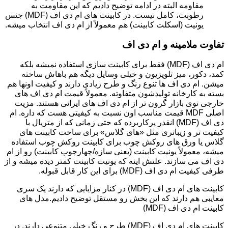
مقاومه البته در ادامه توضیح دادیم که این مقاومت به
رطوبت، کامل نیست. در کابینت های ام دی اف (MDF) جنس
یونیت (اسکلت کابینت) هم معمولاً از ام دی اف انتخاب میشه.
تفاوت ملامینه و ام دی اف
ام دی اف (MDF) فقط برای کابینت سازی استفاده نمیشه بلکه
کمد، دکور، میز تلویزیون و خیلی وسایل دیگه هم باهاش ساخته
میشن. ام دی اف ها تنوع رنگ و طرح زیادی دارند و کیفیت اونها هم
بسته به کارخانه تولیدشون متفاوته. معمولاً قیمت ام دی اف های
خارجی توی بازار گرون تر از ام دی اف های ایرانی هستند. مزیت
اصلی MDF قیمت مناسب اون نسبت به کیفیتی هست که داره. ام
دی اف (MDF) انقدر پرکاربرده که حتی زمانی که از متریال با
کیفیت تر و زیباتری مثل «های گلاس» برای ساخت کابینت های
گلاس یا ورق های روکش چوب برای کابینت روکش چوب استفاده
میشه، معمولاً یونیت کابینت (یعنی سازه/چهارچوب کابینت) رو از ام
دی اف می سازند. علتش اینه که یونیت کابینت کمتر دیده میشه و از
طرفی کیفیت ام دی اف (MDF) برای این کار قابل قبوله.
کابینت های ام دی اف (MDF) در کنار مزایایی که دارند یک سری
معایبی هم دارند که این بخش رو مستقل توضیح دادیم.مدل های
کابینت ام دی اف (MDF)
کابینت های ام دی اف (MDF) طرح و رنگ خیلی متنوعی دارند. در