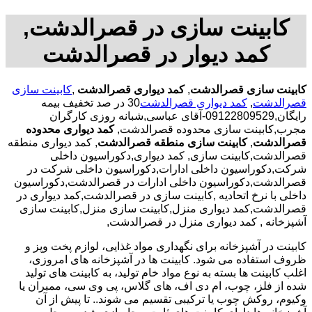
کابینت سازی در قصرالدشت,
کمد دیوار در قصرالدشت
کابینت سازی قصرالدشت
,
کمد دیواری قصرالدشت
,
کابینت سازی
قصرالدشت
,
کمد دیواری قصرالدشت
30 در صد تخفیف بیمه
رایگان,09122809529-آقای عباسی,شبانه روزی کارگران
مجرب,کابینت سازی محدوده قصرالدشت,
کمد دیواری محدوده
قصرالدشت
,
کابینت سازی منطقه قصرالدشت
, کمد دیواری منطقه
قصرالدشت,کابینت سازی, کمد دیواری,دکوراسیون داخلی
شرکت,دکوراسیون داخلی ادارات,دکوراسیون داخلی شرکت در
قصرالدشت,دکوراسیون داخلی ادارات در قصرالدشت,دکوراسیون
داخلی با نرخ اتحادیه ,کابینت سازی در قصرالدشت,کمد دیواری در
قصرالدشت,کمد دیواری منزل,کابینت سازی منزل,کابینت سازی
آشپزخانه , کمد دیواری منزل در قصرالدشت,
کابینت در آشپزخانه برای نگهداری مواد غذایی، لوازم پخت وپز و
ظروف استفاده می شود. کابینت ها در آشپزخانه های امروزی،
اغلب کابینت ها بسته به نوع مواد خام تولید، به کابینت های تولید
شده از فلز، چوب، ام دی اف، های گلاس، پی وی سی، ممبران یا
وکیوم، روکش چوب یا ترکیبی تقسیم می شوند.. تا پیش از آن