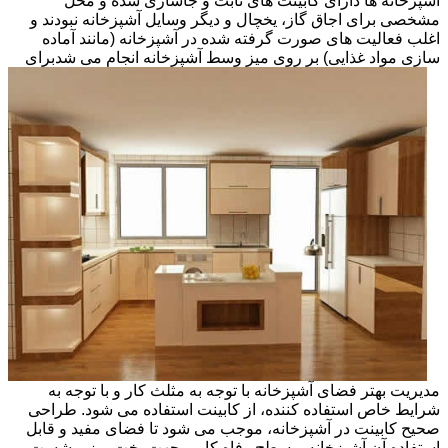
آشپزخانه ها دارای کابینت های ثابت و جاسازی شده و محل
مشخصی برای اجاق گاز، یخچال و دیگر وسایل آشپزخانه نبودند و
اغلب فعالیت های صورت گرفته شده در آشپزخانه (مانند آماده
سازی مواد غذایی) بر روی میز وسط آشپزخانه انجام می شد
برای
مدیریت بهتر فضای آشپزخانه با توجه به مثلث کار و با توجه به
شرایط خاص استفاده کننده، از کابینت استفاده می شود. طراحی
صحیح کابینت در آشپزخانه، موجب می شود تا فضای مفید و قابل
استفاده آن آشپزخانه و سطح رفاه کاربر جهت پخت وپز و شست