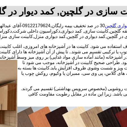
ت سازی در گلچین, کمد دیوار در گ
واری گلچین
30 در صد تخفیف بیمه رایگان,09122179624-آقای عبدالهی,شبانه روزی کارگران مجرب,کابینت سازی محدوده گلچین,
طقه گلچین,کابینت سازی, کمد دیواری,دکوراسیون داخلی شرکت,دکورا
زی در گلچین,کمد دیواری در گلچین,کمد دیواری منزل,کابینت سازی منز
استفاده می شود. کابینت ها در آشپزخانه های امروزی، اغلب کابینت ها 
یا ترکیبی تقسیم می شوند.. تا پیش از آن آشپزخانه ها دارای کابی
 آشپزخانه (مانند آماده سازی مواد غذایی) بر روی میز وسط آشپزخانه
 شود. طراحی صحیح کابینت در آشپزخانه، موجب می شود تا
ت وپز و شست وشوی ظروف افزایش یابد.کابینت ها بسته به
اف، های گلاس، پی وی سی، ممبران یا وکیوم، روکش چوب یا
کابینت روشویی (مخصوص سرویس بهداشتی) تقسیم می گردند.
ی باشد. زیرا این ماده در مقابل رطوبت مقاومت کافی