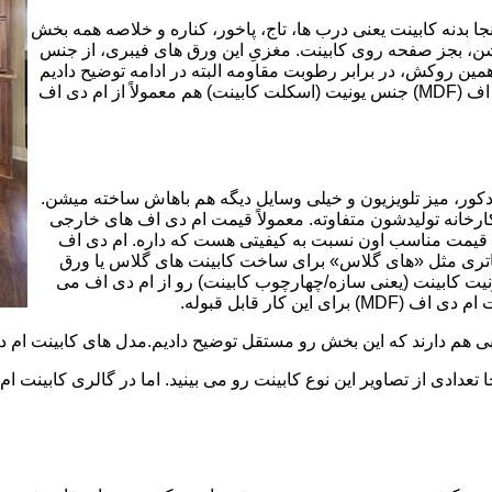
بینت از ورق ام دی اف (MDF) است. در اینجا بدنه کابینت یعنی درب ها، تاج، پاخور، کناره و خلاصه همه بخش
شن، بجز صفحه روی کابینت. مغزیِ این ورق های فیبری، از جنس
ن روکش، در برابر رطوبت مقاومه البته در ادامه توضیح دادیم
که این مقاومت به رطوبت، کامل نیست. در کابینت های ام دی اف (MDF) جنس یونیت (اسکلت کابینت) هم معمولاً از ام دی اف
ه کمد، دکور، میز تلویزیون و خیلی وسایل دیگه هم باهاش ساخته میشن.
کارخانه تولیدشون متفاوته. معمولاً قیمت ام دی اف های خارجی
توی بازار گرون تر از ام دی اف های ایرانی هستند. مزیت اصلی MDF قیمت مناسب اون نسبت به کیفیتی هست که داره. ام دی اف
 و زیباتری مثل «های گلاس» برای ساخت کابینت های گلاس یا ورق
ت کابینت (یعنی سازه/چهارچوب کابینت) رو از ام دی اف می
 کار قابل قبوله.