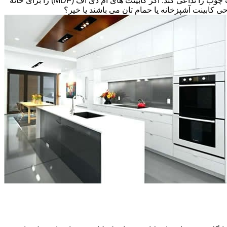
تخته های فیبر با دانسیته متوسط و پوششی از لایه نازکی از وینیل(Thermofoil)، تشکیل شده است اما می تواند طوری طراحی شود که بافت چوب را تداعی کند. اگر کابینت های ام دی اف (MDF) را برای خانه
احی کابینت آشپزخانه یا حمام تان می باشند یا خیر؟