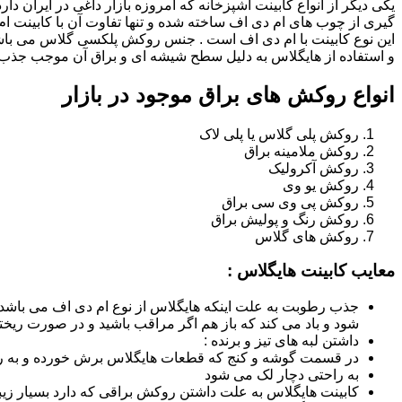
یکی دیگر از انواع کابینت آشپزخانه که امروزه بازار داغی در ایران د
گیری از چوب های ام دی اف ساخته شده و تنها تفاوت آن با کابینت
این نوع کابینت با ام دی اف است . جنس روکش پلکسی گلاس می باشد
و استفاده از هایگلاس به دلیل سطح شیشه ای و براق آن موجب جذب ن
انواع روکش های براق موجود در بازار
روکش پلی گلاس یا پلی لاک
روکش ملامینه براق
روکش آکرولیک
روکش یو وی
روکش پی وی سی براق
روکش رنگ و پولیش براق
روکش های گلاس
معایب کابینت هایگلاس :
جذب رطوبت به علت اینکه هایگلاس از نوع ام دی اف می باشد
شود و باد می کند که باز هم اگر مراقب باشید و در صورت ریختن
داشتن لبه های تیز و برنده :
در قسمت گوشه و کنج که قطعات هایگلاس برش خورده و به روش
به راحتی دچار لک می شود
کابینت هایگلاس به علت داشتن روکش براقی که دارد بسیار زیب