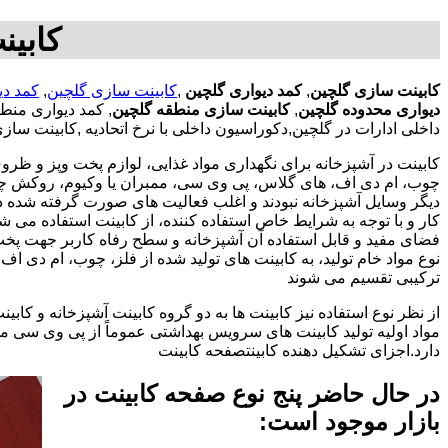
کابین
کابینت سازی گلچین
,
کمد دیواری گلچین
,
کابینت سازی گلچین
,
کمد دی
دیواری محدوده گلچین
,
کابینت سازی منطقه گلچین
, کمد دیواری من
داخلی ادارات در گلچین,دکوراسیون داخلی با نرخ اتحادیه ,کابینت سا
کابینت در آشپزخانه برای نگهداری مواد غذایی، لوازم پخت وپز و ظروف 
چوب، ام دی اف، های گلاس، پی وی سی، ممبران یا وکیوم، روکش چوب 
دیگر وسایل آشپزخانه نبودند و اغلب فعالیت های صورت گرفته شده در
کار و با توجه به شرایط خاص استفاده کننده، از کابینت استفاده می
فضای مفید و قابل استفاده آن آشپزخانه و سطح رفاه کاربر جهت پخ
نوع مواد خام تولید، به کابینت های تولید شده از فلز، چوب، ام دی 
ترکیبی تقسیم می شوند
از نظر نوع استفاده نیز کابینت ها به دو گروه کابینت آشپزخانه و 
مواد اولیه تولید کابینت های سرویس بهداشتی عموماً از پی وی سی م
دارد.اجزای تشکیل دهنده کابینتصفحه کابینت
در حال حاضر پنج نوع صفحه کابینت در
بازار موجود است: