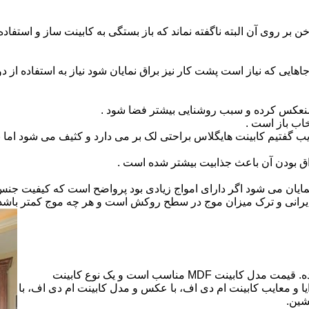
بر روی آن البته ناگفته نماند که باز بستگی به کابینت ساز و استفاد
هایی که نیاز است پشت کار نیز براق نمایان شود نیاز به استفاده از د
 منعکس کرده و سبب روشنایی بیشتر فضا شود .
اب باز است .
 گفتیم کابینت هایگلاس براحتی لک بر می دارد و کثیف می شود اما ب
اق بودن آن باعث جذابیت بیشتر شده است .
ن نمایان می شود اگر دارای امواج زیادی بود پرواضح است که کیفیت ج
ای ایرانی و ترک میزان موج در سطح روکش است و هر چه موج کمتر ب
کابینت ام دی اف از متریالی با نام ام دی اف (MDF) ساخته شده. قیمت مدل کابینت MDF مناسب است و یک نوع کابینت
 و معایب کابینت ام دی اف، با عکس و مدل کابینت ام دی اف، با
شین.