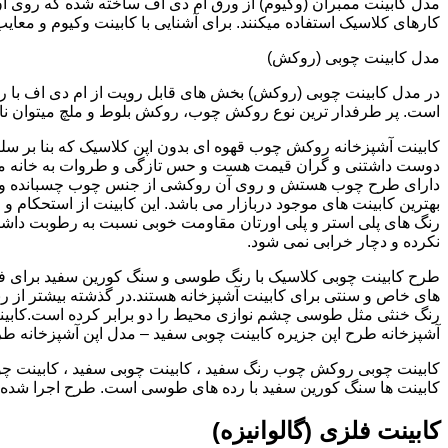
کارهای کلاسیک استفاده میکنند. برای آشنایی با کابینت وکیوم و معای
مدل کابینت چوبی (روکش)
در مدل کابینت چوبی (روکش) بخش های قابل رویت از ام دی اف با ر
است. پر طرفدار ترین نوع روکش چوب، روکش بلوط و ملچ میتوان نام 
کابینت آشپزخانه روکش چوب قهوه ای بدون اپن کلاسیک که بنا بر سل
دوست داشتنی و گران قیمت هست و حس تازگی و طروات به خانه می 
دارای طرح چوب هستش و روی آن روکشی از جنس چوب چسبانده و 
بهترین کابینت های موجود دربازار می باشد. این کابینت از استحکام 
رنگ های پلی استر و پلی اورتان مقاومت خوبی نسبت به رطوبت داشته
نکرده و دچار خرابی نمی شود.
طرح کابینت چوبی کلاسیک با رنگ طوسی و سنگ کورین سفید برای ف
های خاص و سنتی برای کابینت آشپزخانه هستند.در گذشته بیشتر از رن
رنگ خنثی مثل طوسی چشم نوازی محیط را دو برابر کرده است.کابین
آشپزخانه طرح اپن جزیره کابینت چوبی سفید – مدل اپن آشپزخانه ط
کابینت چوبی روکش چوب رنگ سفید ، کابینت چوبی سفید ، کابینت چو
کابینت ها سنگ کورین سفید با رده های طوسی است. طرح اجرا شده کل
کابینت فلزی (گالوانیزه)