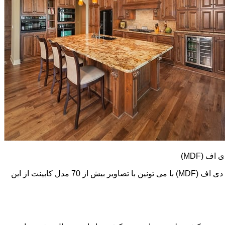
کابینت های ام دی اف (MDF) طرح و رنگ خیلی متنوعی دارند. در اینجا تعدادی از تصاویر این نوع کابینت رو می بینید. اما در گالری کابینت ام دی اف (MDF) با می تونین با تصاویر بیش از 70 مدل کابینت از این