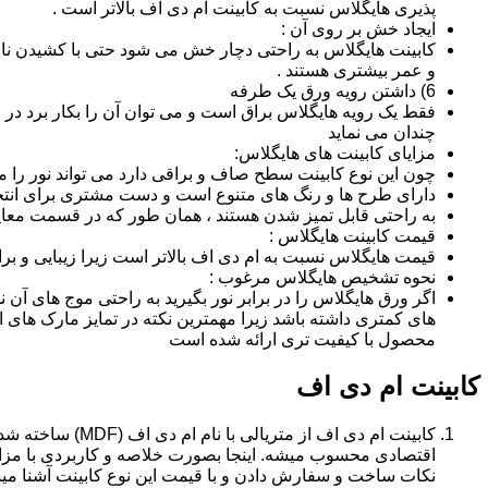
پذیری هایگلاس نسبت به کابینت ام دی اف بالاتر است .
ایجاد خش بر روی آن :
کابینت هایگلاس به راحتی دچار خش می شود حتی با کشیدن ناخن 
و عمر بیشتری هستند .
6) داشتن رویه ورق یک طرفه
فقط یک رویه هایگلاس براق است و می توان آن را بکار برد در جا
چندان می نماید
مزایای کابینت های هایگلاس:
چون این نوع کابینت سطح صاف و براقی دارد می تواند نور را
دارای طرح ها و رنگ های متنوع است و دست مشتری برای انتخ
به راحتی قابل تمیز شدن هستند ، همان طور که در قسمت معایب
قیمت کابینت هایگلاس :
قیمت هایگلاس نسبت به ام دی اف بالاتر است زیرا زیبایی و بر
نحوه تشخیص هایگلاس مرغوب :
اگر ورق هایگلاس را در برابر نور بگیرید به راحتی موج های آ
های کمتری داشته باشد زیرا مهمترین نکته در تمایز مارک ه
محصول با کیفیت تری ارائه شده است
کابینت ام دی اف
اقتصادی محسوب میشه. اینجا بصورت خلاصه و کاربردی با مزایا
نکات ساخت و سفارش دادن و با قیمت این نوع کابینت آشنا می