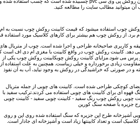
مدل کابینت ممبران (وکیوم) از ورق ام دی اف ساخته شده که روی آن روکش پی و
ب آن میتوانید مطالب سایت را مطالعه کنید.
وکش چوب استفاده میشود که قیمت کابینت روکش چوب نسبت به ام دی ا
برد. از روکش چوب هم بیشتر برای کارهای کلاسیک مورد استفاده قرا
یقه و کاربری صاحبخانه طراحی و اجرا شده است. چوب از متریال های
دهد. کابینت روکش چوب در واقع کابینت با مغزی ام دی اف است ک
پرس می شود.مزایای کابینت روکش چوبکابینت روکش چوب یکی از
و مقاومت زیادی برخورداره و خیلی زیباست. همچنین به علت استفاده از
 و در صورتی که خراشیدگی در روکش به وجود نیاید، آب به آن نفوذ
ضای کوچکی طراحی شده است. کابینت های چوبی از جمله متریال
گ قهوه ای برای کابینت های چوبی استفاده می کردند.ترکیب سفید با
ت چوبی روکش چوب رنگ سفید - کابینت چوبی سفید - کابینت چوبی
رح جزیره با صفحه سنگ کورین
بی آشپزخانه طرح اپن جزیره که سنگ استفاده شده روی اپن و روی
اسیک است و تعداد کابینتها زیاد است و آشپزخانه ای جادار است.