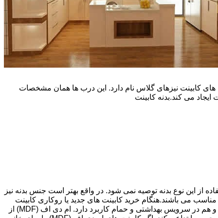
یپ و تنوع رنگی زیادی است. نوع دیگری از درب های کابینت نیزهای گلاس نام دارد. این درب ها همان مشخصات
ایجاد می کند.بدنه کابینت
اده از این نوع بدنه توصیه نمی شود. در واقع بهتر است جنس بدنه نیز
شپزخانه بسیار ایده آل و مناسب می باشند.هنگام خرید کابینت های جدید یا روکاری کابینت
های قبلی، انتخاب های زیادی پیش رویتان قرار دارد. کابینت ام دی اف (MDF) اغلب گزینه مقرون به صرفه ای می باشد که هم در آشپزخانه و هم در سرویس بهداشتی و حمام کاربرد دارد. ام دی اف (MDF) از