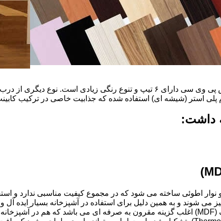
ضخامت این درب ها ۱۶ میل و ۱۸ و١٩و٢٠و٢٢ میل است که با روکش پی وی سی دارای ۶ ت
م پلی استر (شیشه ای) استفاده شده که جذابیت خاصی در ترکیب کابینت 
ه داشت:
ذ و نوار اطوئی ساخته می شود که در مجموع کیفیت مناسبی ندارد و استف
انتخاب شود.کابینت های آشپزخانه MDF به آسانی تمیز می شوند و به همین دلیل برای استفاده در آ