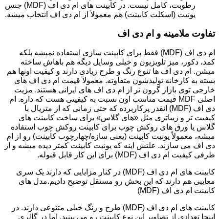
رطوبت، کامل نیست. در کابینت های ام دی اف (MDF) جنس
یونیت (اسکلت کابینت) هم معمولاً از ام دی اف انتخاب میشه.
تفاوت ملامینه و ام دی اف
ام دی اف (MDF) فقط برای کابینت سازی استفاده نمیشه بلکه
کمد، دکور، میز تلویزیون و خیلی وسایل دیگه هم باهاش ساخته
میشن. ام دی اف ها تنوع رنگ و طرح زیادی دارند و کیفیت اونها هم
بسته به کارخانه تولیدشون متفاوته. معمولاً قیمت ام دی اف های
خارجی توی بازار گرون تر از ام دی اف های ایرانی هستند. مزیت
اصلی MDF قیمت مناسب اون نسبت به کیفیتی هست که داره. ام
دی اف (MDF) انقدر پرکاربرده که حتی زمانی که از متریال با
کیفیت تر و زیباتری مثل «های گلاس» برای ساخت کابینت های
گلاس یا ورق های روکش چوب برای کابینت روکش چوب استفاده
میشه، معمولاً یونیت کابینت (یعنی سازه/چهارچوب کابینت) رو از ام
دی اف می سازند. علتش اینه که یونیت کابینت کمتر دیده میشه و از
طرفی کیفیت ام دی اف (MDF) برای این کار قابل قبوله.
کابینت های ام دی اف (MDF) در کنار مزایایی که دارند یک سری
معایبی هم دارند که این بخش رو مستقل توضیح دادیم.مدل های
کابینت ام دی اف (MDF)
کابینت های ام دی اف (MDF) طرح و رنگ خیلی متنوعی دارند. در
اینجا تعدادی از تصاویر این نوع کابینت رو می بینید. اما در گالری