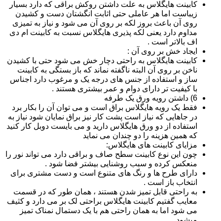
کابینت هایگلاس به علت داشتن روکش براقی که دارد بسیار
زیباست اما هر عاملی حتی اثابت انگشتان دست و کشیدن
روی آن باعث بروز لکه بر روی آن می شود و نیاز به تمیزی
مداوم دارد یعنی لکه پذیری هایگلاس نسبت به کابینت ام دی
اف بالاتر است .
ایجاد خش بر روی آن :
کابینت هایگلاس به راحتی دچار خش می شود حتی با کشیدن
ناخن بر روی آن البته ناگفته نماند که باز بستگی به کابینت
ساز و استفاده از جنس های درجه یک و مرغوب دارد اجناس
با کیفیت تر دارای دوام و عمر بیشتری هستند .
6) داشتن رویه ورق یک طرفه
فقط یک رویه هایگلاس براق است و می توان آن را بکار برد
در جاهایی که نیاز است پشت کار نیز براق نمایان شود نیاز به
استفاده از دو ورق هایگلاس دارید و می بایست دوبل کار کنید
که همین هزینه را دو چندان می نماید
مزایای کابینت های هایگلاس:
چون این نوع کابینت سطح صاف و براقی دارد می تواند نور را
منعکس کرده و سبب روشنایی بیشتر فضا شود .
دارای طرح ها و رنگ های متنوع است و دست مشتری برای
انتخاب باز است .
به راحتی قابل تمیز شدن هستند ، همان طور که در قسمت
معایب گفتیم کابینت هایگلاس براحتی لک بر می دارد و کثیف
می شود اما به همان راحتی هم با یک دستمال نمناک تمیز
میشود