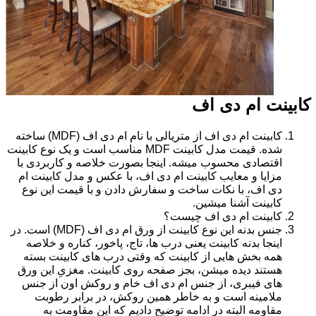
کابینت ام دی اف
کابینت ام دی اف از متریالی با نام ام دی اف (MDF) ساخته
شده. قیمت مدل کابینت MDF مناسب است و یک نوع کابینت
اقتصادی محسوب میشه. اینجا بصورت خلاصه و کاربردی با
مزایا و معایب کابینت ام دی اف، با عکس و مدل کابینت ام
دی اف، با نکات ساخت و سفارش دادن و با قیمت این نوع
کابینت آشنا میشین.
کابینت ام دی اف چیست؟
جنس بدنه این نوع کابینت از ورق ام دی اف (MDF) است. در
اینجا بدنه کابینت یعنی درب ها، تاج، پاخور، کناره و خلاصه
همه بخش هایی از کابینت که وقتی درب های کابینت بسته
هستند دیده میشن، بجز صفحه روی کابینت. مغزیِ این ورق
های فیبری، از جنس ام دی اف خام و روکش اون از جنس
ملامینه است و به خاطر همین روکش، در برابر رطوبت
مقاومه البته در ادامه توضیح دادیم که این مقاومت به