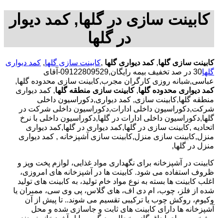
کابینت سازی در گلها, کمد دیوار
در گلها
کابینت سازی گلها
,
کمد دیواری گلها
,
کابینت سازی گلها
,
کمد دیواری
گلها
30 در صد تخفیف بیمه رایگان,09122809529-آقای
عباسی,شبانه روزی کارگران مجرب,کابینت سازی محدوده گلها,
کمد دیواری محدوده گلها
,
کابینت سازی منطقه گلها
, کمد دیواری
منطقه گلها,کابینت سازی, کمد دیواری,دکوراسیون داخلی
شرکت,دکوراسیون داخلی ادارات,دکوراسیون داخلی شرکت در
گلها,دکوراسیون داخلی ادارات در گلها,دکوراسیون داخلی با نرخ
اتحادیه ,کابینت سازی در گلها,کمد دیواری در گلها,کمد دیواری
منزل,کابینت سازی منزل,کابینت سازی آشپزخانه , کمد دیواری
منزل در گلها,
کابینت در آشپزخانه برای نگهداری مواد غذایی، لوازم پخت وپز و
ظروف استفاده می شود. کابینت ها در آشپزخانه های امروزی،
اغلب کابینت ها بسته به نوع مواد خام تولید، به کابینت های تولید
شده از فلز، چوب، ام دی اف، های گلاس، پی وی سی، ممبران یا
وکیوم، روکش چوب یا ترکیبی تقسیم می شوند.. تا پیش از آن
آشپزخانه ها دارای کابینت های ثابت و جاسازی شده و محل