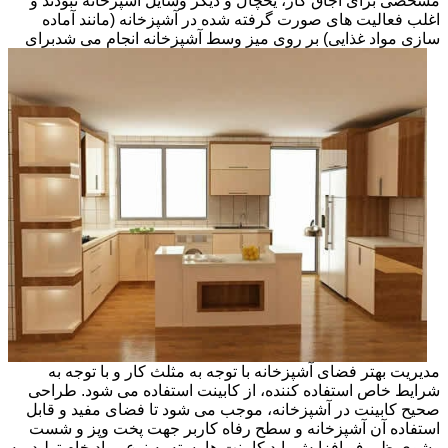
مشخصی برای اجاق گاز، یخچال و دیگر وسایل آشپزخانه نبودند و
اغلب فعالیت های صورت گرفته شده در آشپزخانه (مانند آماده
سازی مواد غذایی) بر روی میز وسط آشپزخانه انجام می شد
برای
مدیریت بهتر فضای آشپزخانه با توجه به مثلث کار و با توجه به
شرایط خاص استفاده کننده، از کابینت استفاده می شود. طراحی
صحیح کابینت در آشپزخانه، موجب می شود تا فضای مفید و قابل
استفاده آن آشپزخانه و سطح رفاه کاربر جهت پخت وپز و شست
وشوی ظروف افزایش یابد.کابینت ها بسته به نوع مواد خام تولید، به