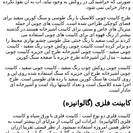
صورتی که خراشیدگی در روکش به وجود نیاید، آب به آن نفوذ نکرده
و دچار خرابی نمی شود.
طرح کابینت چوبی کلاسیک با رنگ طوسی و سنگ کورین سفید برای
فضای کوچکی طراحی شده است. کابینت های چوبی از جمله
متریال های خاص و سنتی برای کابینت آشپزخانه هستند.در گذشته
بیشتر از رنگ قهوه ای برای کابینت های چوبی استفاده می
کردند.ترکیب سفید با رنگ خنثی مثل طوسی چشم نوازی محیط را
دو برابر کرده است.کابینت چوبی روکش چوب رنگ سفید - کابینت
چوبی سفید - کابینت چوبی آشپزخانه طرح اپن جزیره کابینت چوبی
سفید – مدل اپن آشپزخانه طرح جزیره با صفحه سنگ کورین
کابینت چوبی روکش چوب رنگ سفید ، کابینت چوبی سفید ، کابینت
چوبی آشپزخانه طرح اپن جزیره که سنگ استفاده شده روی اپن و
روی کابینت ها سنگ کورین سفید با رده های طوسی است. طرح
اجرا شده کلاسیک است و تعداد کابینتها زیاد است و آشپزخانه ای
جادار است.
کابینت فلزی (گالوانیزه)
کابینت فلزی دو نوع است : کابینت فلزی با ورق سیاه و کابینت
فلزی (گالوانیزه) . ایرادات این کابینت از مزایای آن بیشتر است به
خاطر همین امروزه استفاده نمیشود. از نظر قیمتی تقریبا ارزان
قیمت هستند. کابینت های فلزی گالوانیزه کمی گرانتر از ورق سیاه