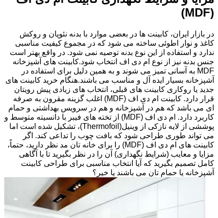
(MDF)
در بازار ایران، کابینت ها در بعضی موارد با بدنه نئوپان و روکش
کاغذ و نوار اطوئی ساخته می شود که در مجموع کیفیت مناسبی
ندارد و استفاده از این نوع بدنه توصیه نمی شود. در واقع بهتر است
جنس بدنه نیز از نوع ام دی اف انتخاب شود.کابینت های آشپزخانه
MDF به آسانی تمیز می شوند و به همین دلیل برای استفاده در
آشپزخانه بسیار ایده آل و مناسب می باشند.هنگام خرید کابینت های
جدید یا روکاری کابینت های قبلی، انتخاب های زیادی پیش رویتان
قرار دارد. کابینت ام دی اف (MDF) اغلب گزینه مقرون به صرفه
ای می باشد که هم در آشپزخانه و هم در سرویس بهداشتی و حمام
کاربرد دارد. ام دی اف (MDF) از تخته های فیبر با دانسیته متوسط و
پوششی از لایه نازکی از وینیل(Thermofoil)، تشکیل شده است اما
می تواند طوری طراحی شود که بافت چوب را تداعی کند. اگر
کابینت های ام دی اف (MDF) را برای خانه تان مد نظر دارید، حتماً،
مزایا و معایب (شرایط نگهداری) آن را در نظر بگیرید تا با آگاهی
کامل تصمیم بگیرید که آیا انتخاب مناسبی برای طراحی کابینت
آشپزخانه یا حمام تان می باشند یا خیر؟