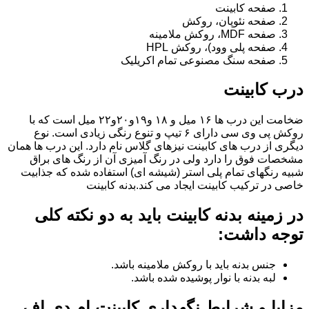
صفحه کابینت
صفحه نئوپان، روکش
صفحه MDF، روکش ملامینه
صفحه پلی وود)، روکش HPL
صفحه سنگ مصنوعی تمام اکریلیک
درب کابینت
ضخامت این درب ها ۱۶ میل و ۱۸ و١٩و٢٠و٢٢ میل است که با
روکش پی وی سی دارای ۶ تیپ و تنوع رنگی زیادی است. نوع
دیگری از درب های کابینت نیزهای گلاس نام دارد. این درب ها همان
مشخصات فوق را دارد ولی در رنگ آمیزی آن از رنگ های براق
شبیه رنگهای تمام پلی استر (شیشه ای) استفاده شده که جذابیت
خاصی در ترکیب کابینت ایجاد می کند.بدنه کابینت
در زمینه بدنه کابینت باید به دو نکته کلی
توجه داشت:
جنس بدنه باید با روکش ملامینه باشد.
لبه بدنه با نوار پوشیده شده باشد.
مزایا و شرایط نگهداری کابینت ام دی اف