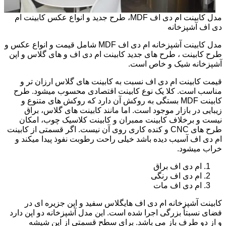
مدل کابینت ام دی اف MDF، طرح جدید و انواع عکس کابینت ام
دی اف آشپزخانه
مدل کابینت آشپزخانه ام دی اف MDF شامل قیمت و انواع عکس و
طرح کابینت ، طرح های جدید کابینت ام دی اف و های گلاس و اپن
آشپزخانه شیک و خاص است.
قیمت کابینت ام دی اف نسبت به کابینت های گلاس ارزان تر و
مناسب است. کلا یک نوع کابینت اقتصادی محسوب میشود. طرح
کابینت MDF بستگی به روکش آن دارد که روکش های متنوع و
زیبایی در بازار موجود است. اما مانند کابینت های گلاس، براق
نیست و برخلاف کابینت ممبران و کابینت کلاسیک چوب، امکان
طرح های CNC و کنده کاری روی آن نیست. اگر قسمتی از کابینت
ام دی اف آسیب دیده باشد خیلی راحت رطوبت نفوذ پیدا میکند و
خراب میشود.
ام دی اف براق
ام دی اف رنگی
ام دی اف مات
کابینت آشپزخانه ام دی اف هایگلاس سفید و اپن جزیره ای در
فضای نسبتاً بزرگی اجرا شده است. این مدل آشپزخانه دو اپن دارد
و از دو طرف باز می باشد. برای سطح قسمتی از اپن شیشه