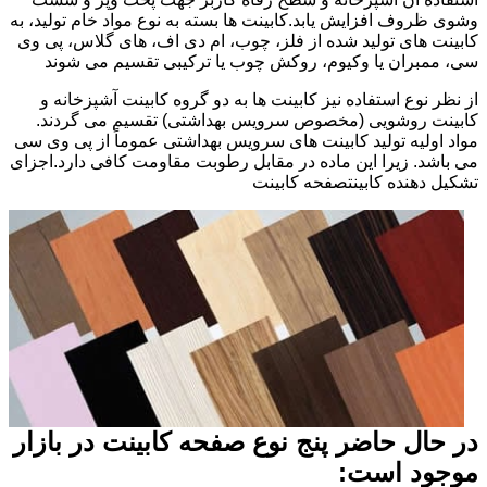
وشوی ظروف افزایش یابد.کابینت ها بسته به نوع مواد خام تولید، به
کابینت های تولید شده از فلز، چوب، ام دی اف، های گلاس، پی وی
سی، ممبران یا وکیوم، روکش چوب یا ترکیبی تقسیم می شوند
از نظر نوع استفاده نیز کابینت ها به دو گروه کابینت آشپزخانه و
کابینت روشویی (مخصوص سرویس بهداشتی) تقسیم می گردند.
مواد اولیه تولید کابینت های سرویس بهداشتی عموماً از پی وی سی
می باشد. زیرا این ماده در مقابل رطوبت مقاومت کافی دارد.اجزای
تشکیل دهنده کابینتصفحه کابینت
در حال حاضر پنج نوع صفحه کابینت در بازار
موجود است: