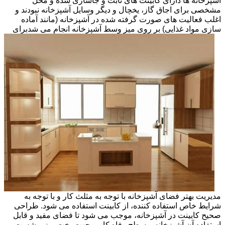
آشپزخانه ها دارای کابینت های ثابت و جاسازی شده و محل
مشخصی برای اجاق گاز، یخچال و دیگر وسایل آشپزخانه نبودند و
اغلب فعالیت های صورت گرفته شده در آشپزخانه (مانند آماده
سازی مواد غذایی) بر روی میز وسط آشپزخانه انجام می شد
برای
مدیریت بهتر فضای آشپزخانه با توجه به مثلث کار و با توجه به
شرایط خاص استفاده کننده، از کابینت استفاده می شود. طراحی
صحیح کابینت در آشپزخانه، موجب می شود تا فضای مفید و قابل
استفاده آن آشپزخانه و سطح رفاه کاربر جهت پخت وپز و شست