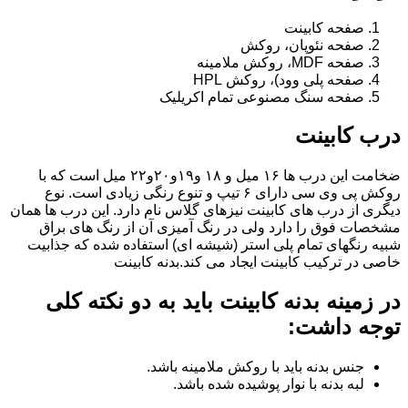
صفحه کابینت
صفحه نئوپان، روکش
صفحه MDF، روکش ملامینه
صفحه پلی وود)، روکش HPL
صفحه سنگ مصنوعی تمام اکریلیک
درب کابینت
ضخامت این درب ها ۱۶ میل و ۱۸ و١٩و٢٠و٢٢ میل است که با
روکش پی وی سی دارای ۶ تیپ و تنوع رنگی زیادی است. نوع
دیگری از درب های کابینت نیزهای گلاس نام دارد. این درب ها همان
مشخصات فوق را دارد ولی در رنگ آمیزی آن از رنگ های براق
شبیه رنگهای تمام پلی استر (شیشه ای) استفاده شده که جذابیت
خاصی در ترکیب کابینت ایجاد می کند.بدنه کابینت
در زمینه بدنه کابینت باید به دو نکته کلی
توجه داشت:
جنس بدنه باید با روکش ملامینه باشد.
لبه بدنه با نوار پوشیده شده باشد.