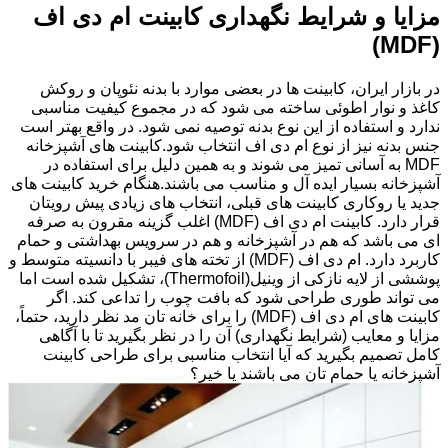
مزایا و شرایط نگهداری کابینت ام دی اف
(MDF)
در بازار ایران، کابینت ها در بعضی موارد با بدنه نئوپان و روکش
کاغذ و نوار اطوئی ساخته می شود که در مجموع کیفیت مناسبی
ندارد و استفاده از این نوع بدنه توصیه نمی شود. در واقع بهتر است
جنس بدنه نیز از نوع ام دی اف انتخاب شود.کابینت های آشپزخانه
MDF به آسانی تمیز می شوند و به همین دلیل برای استفاده در
آشپزخانه بسیار ایده آل و مناسب می باشند.هنگام خرید کابینت های
جدید یا روکاری کابینت های قبلی، انتخاب های زیادی پیش رویتان
قرار دارد. کابینت ام دی اف (MDF) اغلب گزینه مقرون به صرفه
ای می باشد که هم در آشپزخانه و هم در سرویس بهداشتی و حمام
کاربرد دارد. ام دی اف (MDF) از تخته های فیبر با دانسیته متوسط و
پوششی از لایه نازکی از وینیل(Thermofoil)، تشکیل شده است اما
می تواند طوری طراحی شود که بافت چوب را تداعی کند. اگر
کابینت های ام دی اف (MDF) را برای خانه تان مد نظر دارید، حتماً،
مزایا و معایب (شرایط نگهداری) آن را در نظر بگیرید تا با آگاهی
کامل تصمیم بگیرید که آیا انتخاب مناسبی برای طراحی کابینت
آشپزخانه یا حمام تان می باشند یا خیر؟