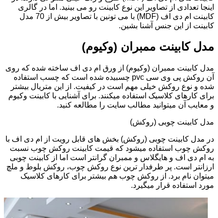
اینجا تعدادی از تصاویر این نوع کابینت رو می بینید. اما در گالری
کابینت ام دی اف (MDF) با می تونین با تصاویر بیش از 70 مدل
کابینت از این جنس آشنا بشین.
مدل کابینت ممبران (وکیوم)
مدل کابینت ممبران (وکیوم) از ورق ام دی اف ساخته شده که روی
آن روکش پی وی سی pvc چسبیده شده است که چسب استفاده
شده و نوع روکش خیلی مهم است در کیفیت. از این متریال بیشتر
برای کارهای کلاسیک استفاده میکنند. برای آشنایی با کابینت وکیوم
و معایب آن میتوانید مطالب سایت را مطالعه کنید.
مدل کابینت چوبی (روکش)
در مدل کابینت چوبی (روکش) بخش های قابل رویت از ام دی اف با
روکش چوب استفاده میشود که قیمت کابینت روکش چوب نسبت
به ام دی اف و هایگلاس و ممبران گرانتر است اما از کابینت چوبی
ارزانتر است. پر طرفدار ترین نوع روکش چوب، روکش بلوط و ملچ
میتوان نام برد. از روکش چوب هم بیشتر برای کارهای کلاسیک
مورد استفاده قرار میگیرد.