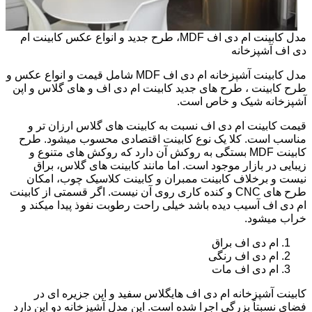
مدل کابینت ام دی اف MDF، طرح جدید و انواع عکس کابینت ام
دی اف آشپزخانه
مدل کابینت آشپزخانه ام دی اف MDF شامل قیمت و انواع عکس و
طرح کابینت ، طرح های جدید کابینت ام دی اف و های گلاس و اپن
آشپزخانه شیک و خاص است.
قیمت کابینت ام دی اف نسبت به کابینت های گلاس ارزان تر و
مناسب است. کلا یک نوع کابینت اقتصادی محسوب میشود. طرح
کابینت MDF بستگی به روکش آن دارد که روکش های متنوع و
زیبایی در بازار موجود است. اما مانند کابینت های گلاس، براق
نیست و برخلاف کابینت ممبران و کابینت کلاسیک چوب، امکان
طرح های CNC و کنده کاری روی آن نیست. اگر قسمتی از کابینت
ام دی اف آسیب دیده باشد خیلی راحت رطوبت نفوذ پیدا میکند و
خراب میشود.
ام دی اف براق
ام دی اف رنگی
ام دی اف مات
کابینت آشپزخانه ام دی اف هایگلاس سفید و اپن جزیره ای در
فضای نسبتاً بزرگی اجرا شده است. این مدل آشپزخانه دو اپن دارد