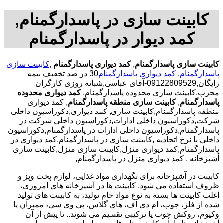
کابینت سازی در پاسدارگمنام,
کمد دیوار در پاسدارگمنام
کابینت سازی پاسدارگمنام
,
کمد دیواری پاسدارگمنام
,
کابینت سازی
پاسدارگمنام
,
کمد دیواری پاسدارگمنام
30 در صد تخفیف بیمه
رایگان,09122809529-آقای عباسی,شبانه روزی کارگران
مجرب,کابینت سازی محدوده پاسدارگمنام,
کمد دیواری محدوده
پاسدارگمنام
,
کابینت سازی منطقه پاسدارگمنام
, کمد دیواری
منطقه پاسدارگمنام,کابینت سازی, کمد دیواری,دکوراسیون داخلی
شرکت,دکوراسیون داخلی ادارات,دکوراسیون داخلی شرکت در
پاسدارگمنام,دکوراسیون داخلی ادارات در پاسدارگمنام,دکوراسیون
داخلی با نرخ اتحادیه ,کابینت سازی در پاسدارگمنام,کمد دیواری در
پاسدارگمنام,کمد دیواری منزل,کابینت سازی منزل,کابینت سازی
آشپزخانه , کمد دیواری منزل در پاسدارگمنام,
کابینت در آشپزخانه برای نگهداری مواد غذایی، لوازم پخت وپز و
ظروف استفاده می شود. کابینت ها در آشپزخانه های امروزی،
اغلب کابینت ها بسته به نوع مواد خام تولید، به کابینت های تولید
شده از فلز، چوب، ام دی اف، های گلاس، پی وی سی، ممبران یا
وکیوم، روکش چوب یا ترکیبی تقسیم می شوند.. تا پیش از آن