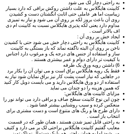
به راحتی دچار لک می شود
کابینت هایگلاس به علت داشتن روکش براقی که دارد بسیار
زیباست اما هر عاملی حتی اثابت انگشتان دست و کشیدن
روی آن باعث بروز لکه بر روی آن می شود و نیاز به تمیزی
مداوم دارد یعنی لکه پذیری هایگلاس نسبت به کابینت ام دی
اف بالاتر است .
ایجاد خش بر روی آن :
کابینت هایگلاس به راحتی دچار خش می شود حتی با کشیدن
ناخن بر روی آن البته ناگفته نماند که باز بستگی به کابینت
ساز و استفاده از جنس های درجه یک و مرغوب دارد اجناس
با کیفیت تر دارای دوام و عمر بیشتری هستند .
6) داشتن رویه ورق یک طرفه
فقط یک رویه هایگلاس براق است و می توان آن را بکار برد
در جاهایی که نیاز است پشت کار نیز براق نمایان شود نیاز به
استفاده از دو ورق هایگلاس دارید و می بایست دوبل کار کنید
که همین هزینه را دو چندان می نماید
مزایای کابینت های هایگلاس:
چون این نوع کابینت سطح صاف و براقی دارد می تواند نور را
منعکس کرده و سبب روشنایی بیشتر فضا شود .
دارای طرح ها و رنگ های متنوع است و دست مشتری برای
انتخاب باز است .
به راحتی قابل تمیز شدن هستند ، همان طور که در قسمت
معایب گفتیم کابینت هایگلاس براحتی لک بر می دارد و کثیف
می شود اما به همان راحتی هم با یک دستمال نمناک تمیز