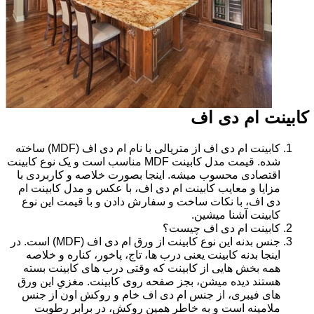
کابینت ام دی اف
کابینت ام دی اف از متریالی با نام ام دی اف (MDF) ساخته
شده. قیمت مدل کابینت MDF مناسب است و یک نوع کابینت
اقتصادی محسوب میشه. اینجا بصورت خلاصه و کاربردی با
مزایا و معایب کابینت ام دی اف، با عکس و مدل کابینت ام
دی اف، با نکات ساخت و سفارش دادن و با قیمت این نوع
کابینت آشنا میشین.
کابینت ام دی اف چیست؟
جنس بدنه این نوع کابینت از ورق ام دی اف (MDF) است. در
اینجا بدنه کابینت یعنی درب ها، تاج، پاخور، کناره و خلاصه
همه بخش هایی از کابینت که وقتی درب های کابینت بسته
هستند دیده میشن، بجز صفحه روی کابینت. مغزیِ این ورق
های فیبری، از جنس ام دی اف خام و روکش اون از جنس
ملامینه است و به خاطر همین روکش، در برابر رطوبت