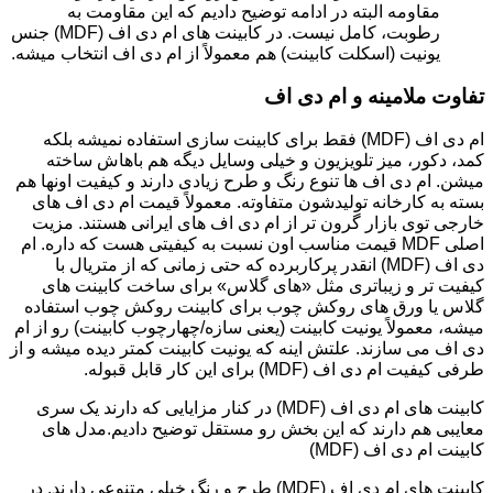
مقاومه البته در ادامه توضیح دادیم که این مقاومت به
رطوبت، کامل نیست. در کابینت های ام دی اف (MDF) جنس
یونیت (اسکلت کابینت) هم معمولاً از ام دی اف انتخاب میشه.
تفاوت ملامینه و ام دی اف
ام دی اف (MDF) فقط برای کابینت سازی استفاده نمیشه بلکه
کمد، دکور، میز تلویزیون و خیلی وسایل دیگه هم باهاش ساخته
میشن. ام دی اف ها تنوع رنگ و طرح زیادی دارند و کیفیت اونها هم
بسته به کارخانه تولیدشون متفاوته. معمولاً قیمت ام دی اف های
خارجی توی بازار گرون تر از ام دی اف های ایرانی هستند. مزیت
اصلی MDF قیمت مناسب اون نسبت به کیفیتی هست که داره. ام
دی اف (MDF) انقدر پرکاربرده که حتی زمانی که از متریال با
کیفیت تر و زیباتری مثل «های گلاس» برای ساخت کابینت های
گلاس یا ورق های روکش چوب برای کابینت روکش چوب استفاده
میشه، معمولاً یونیت کابینت (یعنی سازه/چهارچوب کابینت) رو از ام
دی اف می سازند. علتش اینه که یونیت کابینت کمتر دیده میشه و از
طرفی کیفیت ام دی اف (MDF) برای این کار قابل قبوله.
کابینت های ام دی اف (MDF) در کنار مزایایی که دارند یک سری
معایبی هم دارند که این بخش رو مستقل توضیح دادیم.مدل های
کابینت ام دی اف (MDF)
کابینت های ام دی اف (MDF) طرح و رنگ خیلی متنوعی دارند. در