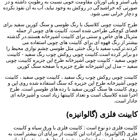
پلی استر و پلی اورتان مقاومت خوبی نسبت به رطوبت داشته و در
صورتی که خراشیدگی در روکش به وجود نیاید، آب به آن نفوذ نکرده
و دچار خرابی نمی شود.
طرح کابینت چوبی کلاسیک با رنگ طوسی و سنگ کورین سفید برای
فضای کوچکی طراحی شده است. کابینت های چوبی از جمله
متریال های خاص و سنتی برای کابینت آشپزخانه هستند.در گذشته
بیشتر از رنگ قهوه ای برای کابینت های چوبی استفاده می
کردند.ترکیب سفید با رنگ خنثی مثل طوسی چشم نوازی محیط را
دو برابر کرده است.کابینت چوبی روکش چوب رنگ سفید - کابینت
چوبی سفید - کابینت چوبی آشپزخانه طرح اپن جزیره کابینت چوبی
سفید – مدل اپن آشپزخانه طرح جزیره با صفحه سنگ کورین
کابینت چوبی روکش چوب رنگ سفید ، کابینت چوبی سفید ، کابینت
چوبی آشپزخانه طرح اپن جزیره که سنگ استفاده شده روی اپن و
روی کابینت ها سنگ کورین سفید با رده های طوسی است. طرح
اجرا شده کلاسیک است و تعداد کابینتها زیاد است و آشپزخانه ای
جادار است.
کابینت فلزی (گالوانیزه)
کابینت فلزی دو نوع است : کابینت فلزی با ورق سیاه و کابینت
فلزی (گالوانیزه) . ایرادات این کابینت از مزایای آن بیشتر است به
خاطر همین امروزه استفاده نمیشود. از نظر قیمتی تقریبا ارزان