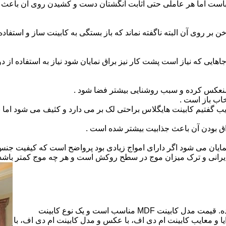
است اما هر عاملی حتی اثابت انگشتان دست و کشیدن روی آن باعث برو
بر روی آن البته ناگفته نماند که باز بستگی به کابینت ساز و استفاد
هایی که نیاز است پشت کار نیز براق نمایان شود نیاز به استفاده از د
 منعکس کرده و سبب روشنایی بیشتر فضا شود .
اب باز است .
 گفتیم کابینت هایگلاس براحتی لک بر می دارد و کثیف می شود اما ب
اق بودن آن باعث جذابیت بیشتر شده است .
ن نمایان می شود اگر دارای امواج زیادی بود پرواضح است که کیفیت ج
ای ایرانی و ترک میزان موج در سطح روکش است و هر چه موج کمتر ب
کابینت ام دی اف از متریالی با نام ام دی اف (MDF) ساخته شده. قیمت مدل کابینت MDF مناسب است و یک نوع کابینت
 و معایب کابینت ام دی اف، با عکس و مدل کابینت ام دی اف، با