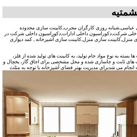
شمتیه
د تخفیف بیمه رایگان,09122809529-آقای عباسی,شبانه روزی کارگران مجرب,کابینت سازی محدوده
داخلی شرکت,دکوراسیون داخلی ادارات,دکوراسیون داخلی شرکت در
ی منزل,کابینت سازی منزل,کابینت سازی آشپزخانه , کمد دیواری
بسته به نوع مواد خام تولید، به کابینت های تولید شده از فلز،
نت های ثابت و جاسازی شده و محل مشخصی برای اجاق گاز، یخچال و
 انجام می شد
برای مدیریت بهتر فضای آشپزخانه با توجه به مثلث