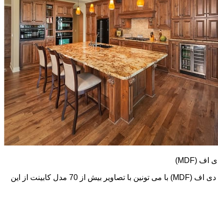
کابینت های ام دی اف (MDF) طرح و رنگ خیلی متنوعی دارند. در اینجا تعدادی از تصاویر این نوع کابینت رو می بینید. اما در گالری کابینت ام دی اف (MDF) با می تونین با تصاویر بیش از 70 مدل کابینت از این