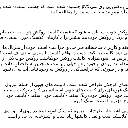
مدل کابینت ممبران (وکیوم) از ورق ام دی اف ساخته شده که روی آن روکش پی و
ب آن میتوانید مطالب سایت را مطالعه کنید.
وکش چوب استفاده میشود که قیمت کابینت روکش چوب نسبت به ام دی ا
برد. از روکش چوب هم بیشتر برای کارهای کلاسیک مورد استفاده قرا
یقه و کاربری صاحبخانه طراحی و اجرا شده است. چوب از متریال های
دهد. کابینت روکش چوب در واقع کابینت با مغزی ام دی اف است ک
پرس می شود.مزایای کابینت روکش چوبکابینت روکش چوب یکی از
و مقاومت زیادی برخورداره و خیلی زیباست. همچنین به علت استفاده از
 و در صورتی که خراشیدگی در روکش به وجود نیاید، آب به آن نفوذ
ضای کوچکی طراحی شده است. کابینت های چوبی از جمله متریال
گ قهوه ای برای کابینت های چوبی استفاده می کردند.ترکیب سفید با
ت چوبی روکش چوب رنگ سفید - کابینت چوبی سفید - کابینت چوبی
رح جزیره با صفحه سنگ کورین
بی آشپزخانه طرح اپن جزیره که سنگ استفاده شده روی اپن و روی
اسیک است و تعداد کابینتها زیاد است و آشپزخانه ای جادار است.