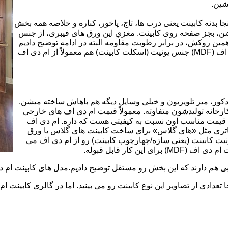
شین.
بینت از ورق ام دی اف (MDF) است. در اینجا بدنه کابینت یعنی درب ها، تاج، پاخور، کناره و خلاصه همه بخش
شن، بجز صفحه روی کابینت. مغزیِ این ورق های فیبری، از جنس
ن روکش، در برابر رطوبت مقاومه البته در ادامه توضیح دادیم
که این مقاومت به رطوبت، کامل نیست. در کابینت های ام دی اف (MDF) جنس یونیت (اسکلت کابینت) هم معمولاً از ام دی اف
ه کمد، دکور، میز تلویزیون و خیلی وسایل دیگه هم باهاش ساخته میشن.
کارخانه تولیدشون متفاوته. معمولاً قیمت ام دی اف های خارجی
توی بازار گرون تر از ام دی اف های ایرانی هستند. مزیت اصلی MDF قیمت مناسب اون نسبت به کیفیتی هست که داره. ام دی اف
 و زیباتری مثل «های گلاس» برای ساخت کابینت های گلاس یا ورق
ت کابینت (یعنی سازه/چهارچوب کابینت) رو از ام دی اف می
 کار قابل قبوله.