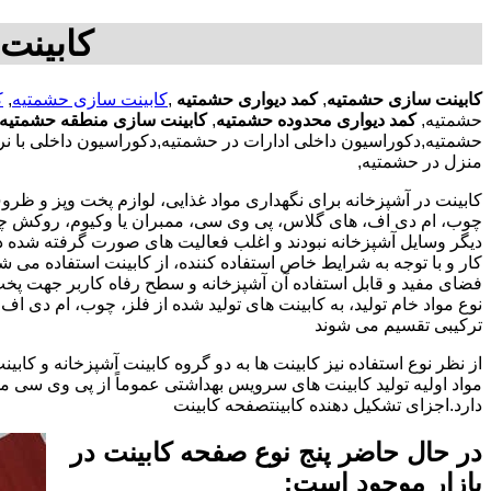
کابینت
کابینت سازی حشمتیه
,
کمد دیواری حشمتیه
,
کابینت سازی حشمتیه
,
ک
حشمتیه,
کمد دیواری محدوده حشمتیه
,
کابینت سازی منطقه حشمتیه
حشمتیه,دکوراسیون داخلی ادارات در حشمتیه,دکوراسیون داخلی با نرخ
منزل در حشمتیه,
کابینت در آشپزخانه برای نگهداری مواد غذایی، لوازم پخت وپز و ظروف 
چوب، ام دی اف، های گلاس، پی وی سی، ممبران یا وکیوم، روکش چوب 
دیگر وسایل آشپزخانه نبودند و اغلب فعالیت های صورت گرفته شده در
کار و با توجه به شرایط خاص استفاده کننده، از کابینت استفاده می
فضای مفید و قابل استفاده آن آشپزخانه و سطح رفاه کاربر جهت پخ
نوع مواد خام تولید، به کابینت های تولید شده از فلز، چوب، ام دی 
ترکیبی تقسیم می شوند
از نظر نوع استفاده نیز کابینت ها به دو گروه کابینت آشپزخانه و 
مواد اولیه تولید کابینت های سرویس بهداشتی عموماً از پی وی سی م
دارد.اجزای تشکیل دهنده کابینتصفحه کابینت
در حال حاضر پنج نوع صفحه کابینت در
بازار موجود است: