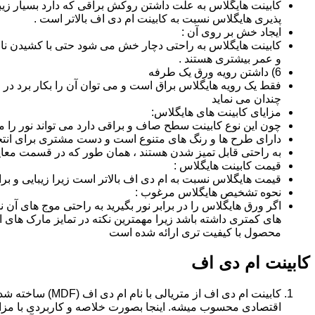
کابینت هایگلاس به علت داشتن روکش براقی که دارد بسیار زیب
پذیری هایگلاس نسبت به کابینت ام دی اف بالاتر است .
ایجاد خش بر روی آن :
کابینت هایگلاس به راحتی دچار خش می شود حتی با کشیدن ناخن 
و عمر بیشتری هستند .
6) داشتن رویه ورق یک طرفه
فقط یک رویه هایگلاس براق است و می توان آن را بکار برد در جا
چندان می نماید
مزایای کابینت های هایگلاس:
چون این نوع کابینت سطح صاف و براقی دارد می تواند نور را
دارای طرح ها و رنگ های متنوع است و دست مشتری برای انتخ
به راحتی قابل تمیز شدن هستند ، همان طور که در قسمت معایب
قیمت کابینت هایگلاس :
قیمت هایگلاس نسبت به ام دی اف بالاتر است زیرا زیبایی و بر
نحوه تشخیص هایگلاس مرغوب :
اگر ورق هایگلاس را در برابر نور بگیرید به راحتی موج های آ
های کمتری داشته باشد زیرا مهمترین نکته در تمایز مارک ه
محصول با کیفیت تری ارائه شده است
کابینت ام دی اف
اقتصادی محسوب میشه. اینجا بصورت خلاصه و کاربردی با مزایا