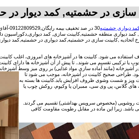
 سازی در حشمتیه, کمد دیوار در ح
مد دیواری حشمتیه
30 در ص
, کمد دیواری منطقه حشمتیه,کابینت سازی, کمد دیواری,دکوراسیون 
 اتحادیه ,کابینت سازی در حشمتیه,کمد دیواری در حشمتیه,کمد دیوار
استفاده می شود. کابینت ها در آشپزخانه های امروزی، اغلب کابینت ها 
یا ترکیبی تقسیم می شوند.. تا پیش از آن آشپزخانه ها دارای کابی
 آشپزخانه (مانند آماده سازی مواد غذایی) بر روی میز وسط آشپزخانه
 شود. طراحی صحیح کابینت در آشپزخانه، موجب می شود تا
ت وپز و شست وشوی ظروف افزایش یابد.کابینت ها بسته به
اف، های گلاس، پی وی سی، ممبران یا وکیوم، روکش چوب یا
کابینت روشویی (مخصوص سرویس بهداشتی) تقسیم می گردند.
ی باشد. زیرا این ماده در مقابل رطوبت مقاومت کافی