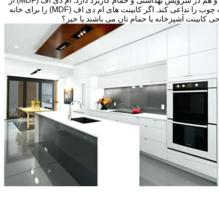
های قبلی، انتخاب های زیادی پیش رویتان قرار دارد. کابینت ام دی اف (MDF) اغلب گزینه مقرون به صرفه ای می باشد که هم در آشپزخانه و هم در سرویس بهداشتی و حمام کاربرد دارد. ام دی اف (MDF) از
تخته های فیبر با دانسیته متوسط و پوششی از لایه نازکی از وینیل(Thermofoil)، تشکیل شده است اما می تواند طوری طراحی شود که بافت چوب را تداعی کند. اگر کابینت های ام دی اف (MDF) را برای خانه
احی کابینت آشپزخانه یا حمام تان می باشند یا خیر؟