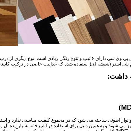
ضخامت این درب ها ۱۶ میل و ۱۸ و١٩و٢٠و٢٢ میل است که با روکش پی وی سی دارای ۶ ت
م پلی استر (شیشه ای) استفاده شده که جذابیت خاصی در ترکیب کابینت 
ه داشت:
ذ و نوار اطوئی ساخته می شود که در مجموع کیفیت مناسبی ندارد و استف
انتخاب شود.کابینت های آشپزخانه MDF به آسانی تمیز می شوند و به همین دلیل برای استفاده در آ