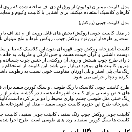
کارهای کلاسیک استفاده میکنند. برای آشنایی با کابینت وکیوم و معای
مدل کابینت چوبی (روکش)
در مدل کابینت چوبی (روکش) بخش های قابل رویت از ام دی اف با ر
است. پر طرفدار ترین نوع روکش چوب، روکش بلوط و ملچ میتوان نام 
کابینت آشپزخانه روکش چوب قهوه ای بدون اپن کلاسیک که بنا بر سل
دوست داشتنی و گران قیمت هست و حس تازگی و طروات به خانه می 
دارای طرح چوب هستش و روی آن روکشی از جنس چوب چسبانده و 
بهترین کابینت های موجود دربازار می باشد. این کابینت از استحکام 
رنگ های پلی استر و پلی اورتان مقاومت خوبی نسبت به رطوبت داشته
نکرده و دچار خرابی نمی شود.
طرح کابینت چوبی کلاسیک با رنگ طوسی و سنگ کورین سفید برای ف
های خاص و سنتی برای کابینت آشپزخانه هستند.در گذشته بیشتر از رن
رنگ خنثی مثل طوسی چشم نوازی محیط را دو برابر کرده است.کابین
آشپزخانه طرح اپن جزیره کابینت چوبی سفید – مدل اپن آشپزخانه ط
کابینت چوبی روکش چوب رنگ سفید ، کابینت چوبی سفید ، کابینت چو
کابینت ها سنگ کورین سفید با رده های طوسی است. طرح اجرا شده کل