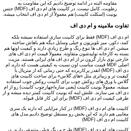
مقاومه البته در ادامه توضیح دادیم که این مقاومت به
رطوبت، کامل نیست. در کابینت های ام دی اف (MDF) جنس
یونیت (اسکلت کابینت) هم معمولاً از ام دی اف انتخاب میشه.
تفاوت ملامینه و ام دی اف
ام دی اف (MDF) فقط برای کابینت سازی استفاده نمیشه بلکه
کمد، دکور، میز تلویزیون و خیلی وسایل دیگه هم باهاش ساخته
میشن. ام دی اف ها تنوع رنگ و طرح زیادی دارند و کیفیت اونها هم
بسته به کارخانه تولیدشون متفاوته. معمولاً قیمت ام دی اف های
خارجی توی بازار گرون تر از ام دی اف های ایرانی هستند. مزیت
اصلی MDF قیمت مناسب اون نسبت به کیفیتی هست که داره. ام
دی اف (MDF) انقدر پرکاربرده که حتی زمانی که از متریال با
کیفیت تر و زیباتری مثل «های گلاس» برای ساخت کابینت های
گلاس یا ورق های روکش چوب برای کابینت روکش چوب استفاده
میشه، معمولاً یونیت کابینت (یعنی سازه/چهارچوب کابینت) رو از ام
دی اف می سازند. علتش اینه که یونیت کابینت کمتر دیده میشه و از
طرفی کیفیت ام دی اف (MDF) برای این کار قابل قبوله.
کابینت های ام دی اف (MDF) در کنار مزایایی که دارند یک سری
معایبی هم دارند که این بخش رو مستقل توضیح دادیم.مدل های
کابینت ام دی اف (MDF)
کابینت های ام دی اف (MDF) طرح و رنگ خیلی متنوعی دارند. در