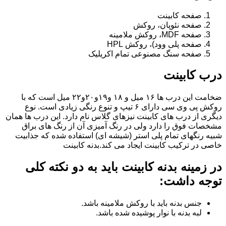
صفحه کابینت
صفحه نئوپان، روکش
صفحه MDF، روکش ملامینه
صفحه پلی وود)، روکش HPL
صفحه سنگ مصنوعی تمام اکریلیک
درب کابینت
ضخامت این درب ها ۱۶ میل و ۱۸ و١٩و٢٠و٢٢ میل است که با
روکش پی وی سی دارای ۶ تیپ و تنوع رنگی زیادی است. نوع
دیگری از درب های کابینت نیزهای گلاس نام دارد. این درب ها همان
مشخصات فوق را دارد ولی در رنگ آمیزی آن از رنگ های براق
شبیه رنگهای تمام پلی استر (شیشه ای) استفاده شده که جذابیت
خاصی در ترکیب کابینت ایجاد می کند.بدنه کابینت
در زمینه بدنه کابینت باید به دو نکته کلی
توجه داشت:
جنس بدنه باید با روکش ملامینه باشد.
لبه بدنه با نوار پوشیده شده باشد.