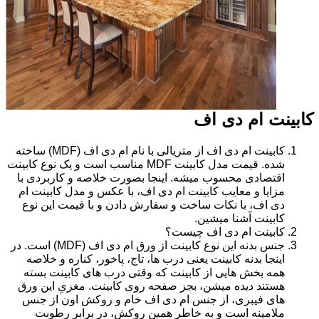
کابینت ام دی اف
کابینت ام دی اف از متریالی با نام ام دی اف (MDF) ساخته
شده. قیمت مدل کابینت MDF مناسب است و یک نوع کابینت
اقتصادی محسوب میشه. اینجا بصورت خلاصه و کاربردی با
مزایا و معایب کابینت ام دی اف، با عکس و مدل کابینت ام
دی اف، با نکات ساخت و سفارش دادن و با قیمت این نوع
کابینت آشنا میشین.
کابینت ام دی اف چیست؟
جنس بدنه این نوع کابینت از ورق ام دی اف (MDF) است. در
اینجا بدنه کابینت یعنی درب ها، تاج، پاخور، کناره و خلاصه
همه بخش هایی از کابینت که وقتی درب های کابینت بسته
هستند دیده میشن، بجز صفحه روی کابینت. مغزیِ این ورق
های فیبری، از جنس ام دی اف خام و روکش اون از جنس
ملامینه است و به خاطر همین روکش، در برابر رطوبت