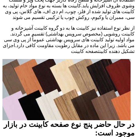
وشوی ظروف افزایش یابد.کابینت ها بسته به نوع مواد خام تولید، به
کابینت های تولید شده از فلز، چوب، ام دی اف، های گلاس، پی وی
سی، ممبران یا وکیوم، روکش چوب یا ترکیبی تقسیم می شوند
از نظر نوع استفاده نیز کابینت ها به دو گروه کابینت آشپزخانه و
کابینت روشویی (مخصوص سرویس بهداشتی) تقسیم می گردند.
مواد اولیه تولید کابینت های سرویس بهداشتی عموماً از پی وی سی
می باشد. زیرا این ماده در مقابل رطوبت مقاومت کافی دارد.اجزای
تشکیل دهنده کابینتصفحه کابینت
در حال حاضر پنج نوع صفحه کابینت در بازار
موجود است: