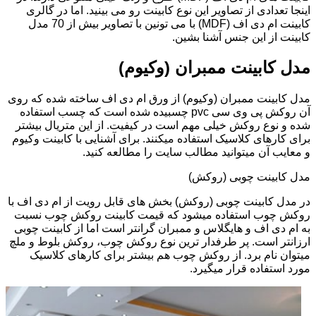
اینجا تعدادی از تصاویر این نوع کابینت رو می بینید. اما در گالری
کابینت ام دی اف (MDF) با می تونین با تصاویر بیش از 70 مدل
کابینت از این جنس آشنا بشین.
مدل کابینت ممبران (وکیوم)
مدل کابینت ممبران (وکیوم) از ورق ام دی اف ساخته شده که روی
آن روکش پی وی سی pvc چسبیده شده است که چسب استفاده
شده و نوع روکش خیلی مهم است در کیفیت. از این متریال بیشتر
برای کارهای کلاسیک استفاده میکنند. برای آشنایی با کابینت وکیوم
و معایب آن میتوانید مطالب سایت را مطالعه کنید.
مدل کابینت چوبی (روکش)
در مدل کابینت چوبی (روکش) بخش های قابل رویت از ام دی اف با
روکش چوب استفاده میشود که قیمت کابینت روکش چوب نسبت
به ام دی اف و هایگلاس و ممبران گرانتر است اما از کابینت چوبی
ارزانتر است. پر طرفدار ترین نوع روکش چوب، روکش بلوط و ملچ
میتوان نام برد. از روکش چوب هم بیشتر برای کارهای کلاسیک
مورد استفاده قرار میگیرد.