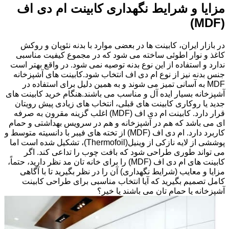
مزایا و شرایط نگهداری کابینت ام دی اف
(MDF)
در بازار ایران، کابینت ها در بعضی موارد با بدنه نئوپان و روکش
کاغذ و نوار اطوئی ساخته می شود که در مجموع کیفیت مناسبی
ندارد و استفاده از این نوع بدنه توصیه نمی شود. در واقع بهتر است
جنس بدنه نیز از نوع ام دی اف انتخاب شود.کابینت های آشپزخانه
MDF به آسانی تمیز می شوند و به همین دلیل برای استفاده در
آشپزخانه بسیار ایده آل و مناسب می باشند.هنگام خرید کابینت های
جدید یا روکاری کابینت های قبلی، انتخاب های زیادی پیش رویتان
قرار دارد. کابینت ام دی اف (MDF) اغلب گزینه مقرون به صرفه
ای می باشد که هم در آشپزخانه و هم در سرویس بهداشتی و حمام
کاربرد دارد. ام دی اف (MDF) از تخته های فیبر با دانسیته متوسط و
پوششی از لایه نازکی از وینیل(Thermofoil)، تشکیل شده است اما
می تواند طوری طراحی شود که بافت چوب را تداعی کند. اگر
کابینت های ام دی اف (MDF) را برای خانه تان مد نظر دارید، حتماً،
مزایا و معایب (شرایط نگهداری) آن را در نظر بگیرید تا با آگاهی
کامل تصمیم بگیرید که آیا انتخاب مناسبی برای طراحی کابینت
آشپزخانه یا حمام تان می باشند یا خیر؟