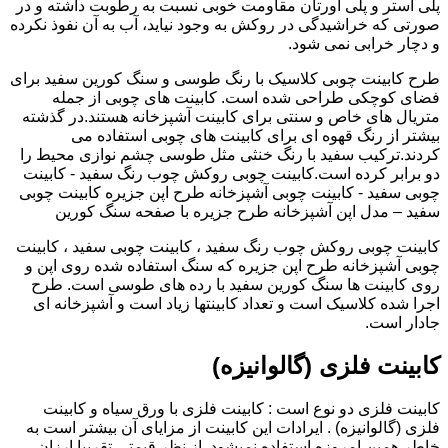
پلی استر و پلی اورتان مقاومت خوبی نسبت به رطوبت داشته و در
صورتی که خراشیدگی در روکش به وجود نیاید، آب به آن نفوذ نکرده
و دچار خرابی نمی شود.
طرح کابینت چوبی کلاسیک با رنگ طوسی و سنگ کورین سفید برای
فضای کوچکی طراحی شده است. کابینت های چوبی از جمله
متریال های خاص و سنتی برای کابینت آشپزخانه هستند.در گذشته
بیشتر از رنگ قهوه ای برای کابینت های چوبی استفاده می
کردند.ترکیب سفید با رنگ خنثی مثل طوسی چشم نوازی محیط را
دو برابر کرده است.کابینت چوبی روکش چوب رنگ سفید - کابینت
چوبی سفید - کابینت چوبی آشپزخانه طرح اپن جزیره کابینت چوبی
سفید – مدل اپن آشپزخانه طرح جزیره با صفحه سنگ کورین
کابینت چوبی روکش چوب رنگ سفید ، کابینت چوبی سفید ، کابینت
چوبی آشپزخانه طرح اپن جزیره که سنگ استفاده شده روی اپن و
روی کابینت ها سنگ کورین سفید با رده های طوسی است. طرح
اجرا شده کلاسیک است و تعداد کابینتها زیاد است و آشپزخانه ای
جادار است.
کابینت فلزی (گالوانیزه)
کابینت فلزی دو نوع است : کابینت فلزی با ورق سیاه و کابینت
فلزی (گالوانیزه) . ایرادات این کابینت از مزایای آن بیشتر است به
خاطر همین امروزه استفاده نمیشود. از نظر قیمتی تقریبا ارزان