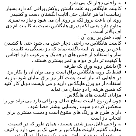
به راحتی دچار لک می شود
کابینت هایگلاس به علت داشتن روکش براقی که دارد بسیار
زیباست اما هر عاملی حتی اثابت انگشتان دست و کشیدن
روی آن باعث بروز لکه بر روی آن می شود و نیاز به تمیزی
مداوم دارد یعنی لکه پذیری هایگلاس نسبت به کابینت ام دی
اف بالاتر است .
ایجاد خش بر روی آن :
کابینت هایگلاس به راحتی دچار خش می شود حتی با کشیدن
ناخن بر روی آن البته ناگفته نماند که باز بستگی به کابینت
ساز و استفاده از جنس های درجه یک و مرغوب دارد اجناس
با کیفیت تر دارای دوام و عمر بیشتری هستند .
6) داشتن رویه ورق یک طرفه
فقط یک رویه هایگلاس براق است و می توان آن را بکار برد
در جاهایی که نیاز است پشت کار نیز براق نمایان شود نیاز به
استفاده از دو ورق هایگلاس دارید و می بایست دوبل کار کنید
که همین هزینه را دو چندان می نماید
مزایای کابینت های هایگلاس:
چون این نوع کابینت سطح صاف و براقی دارد می تواند نور را
منعکس کرده و سبب روشنایی بیشتر فضا شود .
دارای طرح ها و رنگ های متنوع است و دست مشتری برای
انتخاب باز است .
به راحتی قابل تمیز شدن هستند ، همان طور که در قسمت
معایب گفتیم کابینت هایگلاس براحتی لک بر می دارد و کثیف
می شود اما به همان راحتی هم با یک دستمال نمناک تمیز