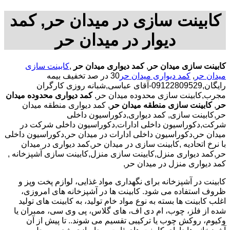
کابینت سازی در میدان حر, کمد
دیوار در میدان حر
کابینت سازی میدان حر
,
کمد دیواری میدان حر
,
کابینت سازی
میدان حر
,
کمد دیواری میدان حر
30 در صد تخفیف بیمه
رایگان,09122809529-آقای عباسی,شبانه روزی کارگران
مجرب,کابینت سازی محدوده میدان حر,
کمد دیواری محدوده میدان
حر
,
کابینت سازی منطقه میدان حر
, کمد دیواری منطقه میدان
حر,کابینت سازی, کمد دیواری,دکوراسیون داخلی
شرکت,دکوراسیون داخلی ادارات,دکوراسیون داخلی شرکت در
میدان حر,دکوراسیون داخلی ادارات در میدان حر,دکوراسیون داخلی
با نرخ اتحادیه ,کابینت سازی در میدان حر,کمد دیواری در میدان
حر,کمد دیواری منزل,کابینت سازی منزل,کابینت سازی آشپزخانه ,
کمد دیواری منزل در میدان حر,
کابینت در آشپزخانه برای نگهداری مواد غذایی، لوازم پخت وپز و
ظروف استفاده می شود. کابینت ها در آشپزخانه های امروزی،
اغلب کابینت ها بسته به نوع مواد خام تولید، به کابینت های تولید
شده از فلز، چوب، ام دی اف، های گلاس، پی وی سی، ممبران یا
وکیوم، روکش چوب یا ترکیبی تقسیم می شوند.. تا پیش از آن