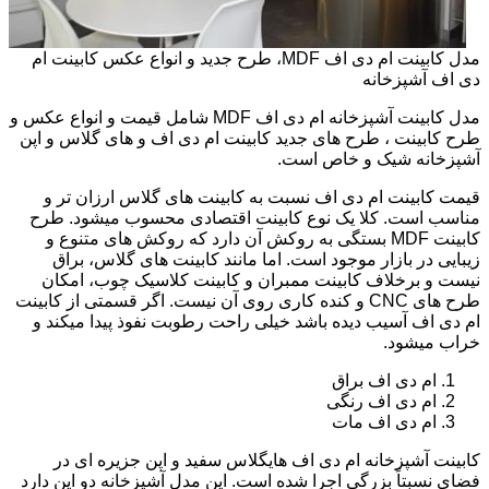
مدل کابینت ام دی اف MDF، طرح جدید و انواع عکس کابینت ام
دی اف آشپزخانه
مدل کابینت آشپزخانه ام دی اف MDF شامل قیمت و انواع عکس و
طرح کابینت ، طرح های جدید کابینت ام دی اف و های گلاس و اپن
آشپزخانه شیک و خاص است.
قیمت کابینت ام دی اف نسبت به کابینت های گلاس ارزان تر و
مناسب است. کلا یک نوع کابینت اقتصادی محسوب میشود. طرح
کابینت MDF بستگی به روکش آن دارد که روکش های متنوع و
زیبایی در بازار موجود است. اما مانند کابینت های گلاس، براق
نیست و برخلاف کابینت ممبران و کابینت کلاسیک چوب، امکان
طرح های CNC و کنده کاری روی آن نیست. اگر قسمتی از کابینت
ام دی اف آسیب دیده باشد خیلی راحت رطوبت نفوذ پیدا میکند و
خراب میشود.
ام دی اف براق
ام دی اف رنگی
ام دی اف مات
کابینت آشپزخانه ام دی اف هایگلاس سفید و اپن جزیره ای در
فضای نسبتاً بزرگی اجرا شده است. این مدل آشپزخانه دو اپن دارد