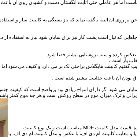
است اما هر عاملی حتی اثابت انگشتان دست و کشیدن روی آن باعث برو
بر روی آن البته ناگفته نماند که باز بستگی به کابینت ساز و استفاد
هایی که نیاز است پشت کار نیز براق نمایان شود نیاز به استفاده از د
 منعکس کرده و سبب روشنایی بیشتر فضا شود .
اب باز است .
 گفتیم کابینت هایگلاس براحتی لک بر می دارد و کثیف می شود اما ب
اق بودن آن باعث جذابیت بیشتر شده است .
ن نمایان می شود اگر دارای امواج زیادی بود پرواضح است که کیفیت ج
ای ایرانی و ترک میزان موج در سطح روکش است و هر چه موج کمتر ب
کابینت ام دی اف از متریالی با نام ام دی اف (MDF) ساخته شده. قیمت مدل کابینت MDF مناسب است و یک نوع کابینت
 و معایب کابینت ام دی اف، با عکس و مدل کابینت ام دی اف، با