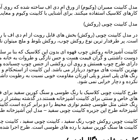
کارهای کلاسیک استفاده میکنند. برای آشنایی با کابینت وکیوم و معای
مدل کابینت چوبی (روکش)
در مدل کابینت چوبی (روکش) بخش های قابل رویت از ام دی اف با ر
است. پر طرفدار ترین نوع روکش چوب، روکش بلوط و ملچ میتوان نام 
کابینت آشپزخانه روکش چوب قهوه ای بدون اپن کلاسیک که بنا بر سل
دوست داشتنی و گران قیمت هست و حس تازگی و طروات به خانه می 
دارای طرح چوب هستش و روی آن روکشی از جنس چوب چسبانده و 
بهترین کابینت های موجود دربازار می باشد. این کابینت از استحکام 
رنگ های پلی استر و پلی اورتان مقاومت خوبی نسبت به رطوبت داشته
نکرده و دچار خرابی نمی شود.
طرح کابینت چوبی کلاسیک با رنگ طوسی و سنگ کورین سفید برای ف
های خاص و سنتی برای کابینت آشپزخانه هستند.در گذشته بیشتر از رن
رنگ خنثی مثل طوسی چشم نوازی محیط را دو برابر کرده است.کابین
آشپزخانه طرح اپن جزیره کابینت چوبی سفید – مدل اپن آشپزخانه ط
کابینت چوبی روکش چوب رنگ سفید ، کابینت چوبی سفید ، کابینت چو
کابینت ها سنگ کورین سفید با رده های طوسی است. طرح اجرا شده کل