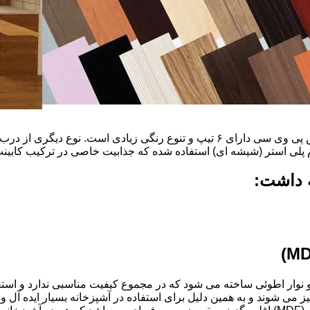
ضخامت این درب ها ۱۶ میل و ۱۸ و١٩و٢٠و٢٢ میل است که با روکش پی وی سی دارای ۶ ت
م پلی استر (شیشه ای) استفاده شده که جذابیت خاصی در ترکیب کابینت 
ه داشت:
ذ و نوار اطوئی ساخته می شود که در مجموع کیفیت مناسبی ندارد و استف
انتخاب شود.کابینت های آشپزخانه MDF به آسانی تمیز می شوند و به همین دلیل برای استفاده در آ