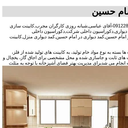
مام حسین
30 در صد تخفیف بیمه رایگان,09122809529-آقای عباسی,شبانه روزی کارگران مجرب,کابینت سازی
 دیواری,دکوراسیون داخلی شرکت,دکوراسیون داخلی
 امام حسین,کمد دیواری در امام حسین,کمد دیواری منزل,کابینت
بسته به نوع مواد خام تولید، به کابینت های تولید شده از فلز،
نت های ثابت و جاسازی شده و محل مشخصی برای اجاق گاز، یخچال و
 انجام می شد
برای مدیریت بهتر فضای آشپزخانه با توجه به مثلث