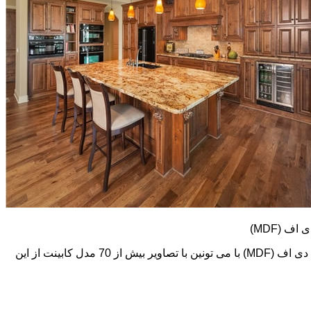
کابینت های ام دی اف (MDF) طرح و رنگ خیلی متنوعی دارند. در اینجا تعدادی از تصاویر این نوع کابینت رو می بینید. اما در گالری کابینت ام دی اف (MDF) با می تونین با تصاویر بیش از 70 مدل کابینت از این