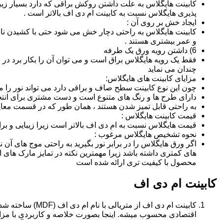
کابینت هایگلاس به علت داشتن روکش براقی که دارد بسیار زیب
پذیری هایگلاس نسبت به کابینت ام دی اف بالاتر است .
ایجاد خش بر روی آن :
کابینت هایگلاس به راحتی دچار خش می شود حتی با کشیدن ناخن 
و عمر بیشتری هستند .
6) داشتن رویه ورق یک طرفه
فقط یک رویه هایگلاس براق است و می توان آن را بکار برد در جا
چندان می نماید
مزایای کابینت های هایگلاس:
چون این نوع کابینت سطح صاف و براقی دارد می تواند نور را
دارای طرح ها و رنگ های متنوع است و دست مشتری برای انتخ
به راحتی قابل تمیز شدن هستند ، همان طور که در قسمت معایب
قیمت کابینت هایگلاس :
قیمت هایگلاس نسبت به ام دی اف بالاتر است زیرا زیبایی و بر
نحوه تشخیص هایگلاس مرغوب :
اگر ورق هایگلاس را در برابر نور بگیرید به راحتی موج های آ
های کمتری داشته باشد زیرا مهمترین نکته در تمایز مارک ه
محصول با کیفیت تری ارائه شده است
کابینت ام دی اف
اقتصادی محسوب میشه. اینجا بصورت خلاصه و کاربردی با مزایا