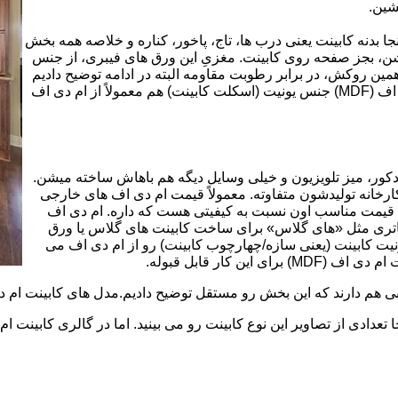
شین.
بینت از ورق ام دی اف (MDF) است. در اینجا بدنه کابینت یعنی درب ها، تاج، پاخور، کناره و خلاصه همه بخش
شن، بجز صفحه روی کابینت. مغزیِ این ورق های فیبری، از جنس
ن روکش، در برابر رطوبت مقاومه البته در ادامه توضیح دادیم
که این مقاومت به رطوبت، کامل نیست. در کابینت های ام دی اف (MDF) جنس یونیت (اسکلت کابینت) هم معمولاً از ام دی اف
ه کمد، دکور، میز تلویزیون و خیلی وسایل دیگه هم باهاش ساخته میشن.
کارخانه تولیدشون متفاوته. معمولاً قیمت ام دی اف های خارجی
توی بازار گرون تر از ام دی اف های ایرانی هستند. مزیت اصلی MDF قیمت مناسب اون نسبت به کیفیتی هست که داره. ام دی اف
 و زیباتری مثل «های گلاس» برای ساخت کابینت های گلاس یا ورق
ت کابینت (یعنی سازه/چهارچوب کابینت) رو از ام دی اف می
 کار قابل قبوله.