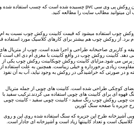
مدل کابینت ممبران (وکیوم) از ورق ام دی اف ساخته شده که روی آن روکش پی و
ب آن میتوانید مطالب سایت را مطالعه کنید.
وکش چوب استفاده میشود که قیمت کابینت روکش چوب نسبت به ام دی ا
برد. از روکش چوب هم بیشتر برای کارهای کلاسیک مورد استفاده قرا
یقه و کاربری صاحبخانه طراحی و اجرا شده است. چوب از متریال های
دهد. کابینت روکش چوب در واقع کابینت با مغزی ام دی اف است ک
پرس می شود.مزایای کابینت روکش چوبکابینت روکش چوب یکی از
و مقاومت زیادی برخورداره و خیلی زیباست. همچنین به علت استفاده از
 و در صورتی که خراشیدگی در روکش به وجود نیاید، آب به آن نفوذ
ضای کوچکی طراحی شده است. کابینت های چوبی از جمله متریال
گ قهوه ای برای کابینت های چوبی استفاده می کردند.ترکیب سفید با
ت چوبی روکش چوب رنگ سفید - کابینت چوبی سفید - کابینت چوبی
رح جزیره با صفحه سنگ کورین
بی آشپزخانه طرح اپن جزیره که سنگ استفاده شده روی اپن و روی
اسیک است و تعداد کابینتها زیاد است و آشپزخانه ای جادار است.