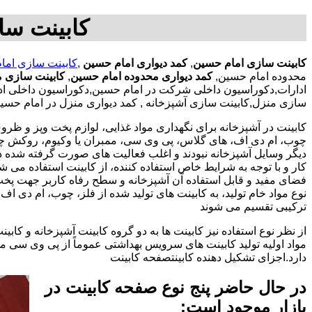
کابینت سا
کابینت سازی امام حسین
,
کمد دیواری امام حسین
,
کابینت سازی اما
محدوده امام حسین,
کمد دیواری محدوده امام حسین
,
کابینت سازی م
ادارات,دکوراسیون داخلی شرکت در امام حسین,دکوراسیون داخلی ادار
سازی منزل,کابینت سازی آشپزخانه , کمد دیواری منزل در امام حسی
کابینت در آشپزخانه برای نگهداری مواد غذایی، لوازم پخت وپز و ظروف 
چوب، ام دی اف، های گلاس، پی وی سی، ممبران یا وکیوم، روکش چوب 
دیگر وسایل آشپزخانه نبودند و اغلب فعالیت های صورت گرفته شده در
کار و با توجه به شرایط خاص استفاده کننده، از کابینت استفاده می
فضای مفید و قابل استفاده آن آشپزخانه و سطح رفاه کاربر جهت پخ
نوع مواد خام تولید، به کابینت های تولید شده از فلز، چوب، ام دی 
ترکیبی تقسیم می شوند
از نظر نوع استفاده نیز کابینت ها به دو گروه کابینت آشپزخانه و 
مواد اولیه تولید کابینت های سرویس بهداشتی عموماً از پی وی سی م
دارد.اجزای تشکیل دهنده کابینتصفحه کابینت
در حال حاضر پنج نوع صفحه کابینت در
بازار موجود است: