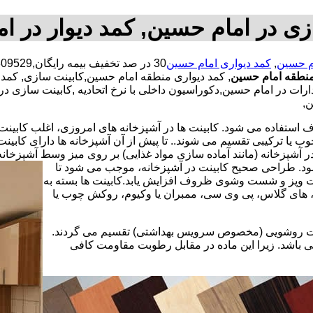
زی در امام حسین, کمد دیوار در ا
م حسین
,
کمد دیواری امام حسین
نطقه امام حسین
, کمد دیواری منطقه امام حسین,کابینت سازی, کمد
ات در امام حسین,دکوراسیون داخلی با نرخ اتحادیه ,کابینت سازی در
ن,
استفاده می شود. کابینت ها در آشپزخانه های امروزی، اغلب کابینت ها 
یا ترکیبی تقسیم می شوند.. تا پیش از آن آشپزخانه ها دارای کابی
 آشپزخانه (مانند آماده سازی مواد غذایی) بر روی میز وسط آشپزخانه
 شود. طراحی صحیح کابینت در آشپزخانه، موجب می شود تا
ت وپز و شست وشوی ظروف افزایش یابد.کابینت ها بسته به
اف، های گلاس، پی وی سی، ممبران یا وکیوم، روکش چوب یا
کابینت روشویی (مخصوص سرویس بهداشتی) تقسیم می گردند.
ی باشد. زیرا این ماده در مقابل رطوبت مقاومت کافی