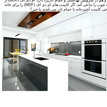
های قبلی، انتخاب های زیادی پیش رویتان قرار دارد. کابینت ام دی اف (MDF) اغلب گزینه مقرون به صرفه ای می باشد که هم در آشپزخانه و هم در سرویس بهداشتی و حمام کاربرد دارد. ام دی اف (MDF) از
تخته های فیبر با دانسیته متوسط و پوششی از لایه نازکی از وینیل(Thermofoil)، تشکیل شده است اما می تواند طوری طراحی شود که بافت چوب را تداعی کند. اگر کابینت های ام دی اف (MDF) را برای خانه
احی کابینت آشپزخانه یا حمام تان می باشند یا خیر؟