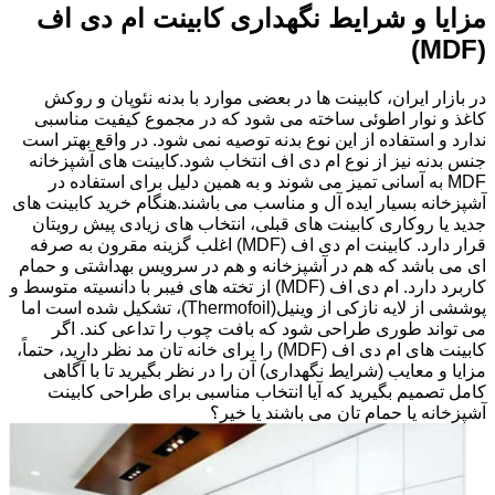
مزایا و شرایط نگهداری کابینت ام دی اف
(MDF)
در بازار ایران، کابینت ها در بعضی موارد با بدنه نئوپان و روکش
کاغذ و نوار اطوئی ساخته می شود که در مجموع کیفیت مناسبی
ندارد و استفاده از این نوع بدنه توصیه نمی شود. در واقع بهتر است
جنس بدنه نیز از نوع ام دی اف انتخاب شود.کابینت های آشپزخانه
MDF به آسانی تمیز می شوند و به همین دلیل برای استفاده در
آشپزخانه بسیار ایده آل و مناسب می باشند.هنگام خرید کابینت های
جدید یا روکاری کابینت های قبلی، انتخاب های زیادی پیش رویتان
قرار دارد. کابینت ام دی اف (MDF) اغلب گزینه مقرون به صرفه
ای می باشد که هم در آشپزخانه و هم در سرویس بهداشتی و حمام
کاربرد دارد. ام دی اف (MDF) از تخته های فیبر با دانسیته متوسط و
پوششی از لایه نازکی از وینیل(Thermofoil)، تشکیل شده است اما
می تواند طوری طراحی شود که بافت چوب را تداعی کند. اگر
کابینت های ام دی اف (MDF) را برای خانه تان مد نظر دارید، حتماً،
مزایا و معایب (شرایط نگهداری) آن را در نظر بگیرید تا با آگاهی
کامل تصمیم بگیرید که آیا انتخاب مناسبی برای طراحی کابینت
آشپزخانه یا حمام تان می باشند یا خیر؟