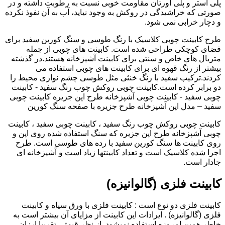
پلی استر و پلی اورتان مقاومت خوبی نسبت به رطوبت داشته و در
صورتی که خراشیدگی در روکش به وجود نیاید، آب به آن نفوذ نکرده
و دچار خرابی نمی شود.
طرح کابینت چوبی کلاسیک با رنگ طوسی و سنگ کورین سفید برای
فضای کوچکی طراحی شده است. کابینت های چوبی از جمله
متریال های خاص و سنتی برای کابینت آشپزخانه هستند.در گذشته
بیشتر از رنگ قهوه ای برای کابینت های چوبی استفاده می
کردند.ترکیب سفید با رنگ خنثی مثل طوسی چشم نوازی محیط را
دو برابر کرده است.کابینت چوبی روکش چوب رنگ سفید - کابینت
چوبی سفید - کابینت چوبی آشپزخانه طرح اپن جزیره کابینت چوبی
سفید – مدل اپن آشپزخانه طرح جزیره با صفحه سنگ کورین
کابینت چوبی روکش چوب رنگ سفید ، کابینت چوبی سفید ، کابینت
چوبی آشپزخانه طرح اپن جزیره که سنگ استفاده شده روی اپن و
روی کابینت ها سنگ کورین سفید با رده های طوسی است. طرح
اجرا شده کلاسیک است و تعداد کابینتها زیاد است و آشپزخانه ای
جادار است.
کابینت فلزی (گالوانیزه)
کابینت فلزی دو نوع است : کابینت فلزی با ورق سیاه و کابینت
فلزی (گالوانیزه) . ایرادات این کابینت از مزایای آن بیشتر است به
خاطر همین امروزه استفاده نمیشود. از نظر قیمتی تقریبا ارزان