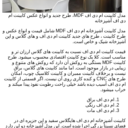
مدل کابینت ام دی اف MDF، طرح جدید و انواع عکس کابینت ام
دی اف آشپزخانه
مدل کابینت آشپزخانه ام دی اف MDF شامل قیمت و انواع عکس و
طرح کابینت ، طرح های جدید کابینت ام دی اف و های گلاس و اپن
آشپزخانه شیک و خاص است.
قیمت کابینت ام دی اف نسبت به کابینت های گلاس ارزان تر و
مناسب است. کلا یک نوع کابینت اقتصادی محسوب میشود. طرح
کابینت MDF بستگی به روکش آن دارد که روکش های متنوع و
زیبایی در بازار موجود است. اما مانند کابینت های گلاس، براق
نیست و برخلاف کابینت ممبران و کابینت کلاسیک چوب، امکان
طرح های CNC و کنده کاری روی آن نیست. اگر قسمتی از کابینت
ام دی اف آسیب دیده باشد خیلی راحت رطوبت نفوذ پیدا میکند و
خراب میشود.
ام دی اف براق
ام دی اف رنگی
ام دی اف مات
کابینت آشپزخانه ام دی اف هایگلاس سفید و اپن جزیره ای در
فضای نسبتاً بزرگی اجرا شده است. این مدل آشپزخانه دو اپن دارد