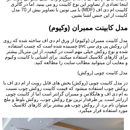
اینجا تعدادی از تصاویر این نوع کابینت رو می بینید. اما در گالری
کابینت ام دی اف (MDF) با می تونین با تصاویر بیش از 70 مدل
کابینت از این جنس آشنا بشین.
مدل کابینت ممبران (وکیوم)
مدل کابینت ممبران (وکیوم) از ورق ام دی اف ساخته شده که روی
آن روکش پی وی سی pvc چسبیده شده است که چسب استفاده
شده و نوع روکش خیلی مهم است در کیفیت. از این متریال بیشتر
برای کارهای کلاسیک استفاده میکنند. برای آشنایی با کابینت وکیوم
و معایب آن میتوانید مطالب سایت را مطالعه کنید.
مدل کابینت چوبی (روکش)
در مدل کابینت چوبی (روکش) بخش های قابل رویت از ام دی اف با
روکش چوب استفاده میشود که قیمت کابینت روکش چوب نسبت
به ام دی اف و هایگلاس و ممبران گرانتر است اما از کابینت چوبی
ارزانتر است. پر طرفدار ترین نوع روکش چوب، روکش بلوط و ملچ
میتوان نام برد. از روکش چوب هم بیشتر برای کارهای کلاسیک
مورد استفاده قرار میگیرد.