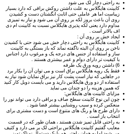
به راحتی دچار لک می شود
کابینت هایگلاس به علت داشتن روکش براقی که دارد بسیار
زیباست اما هر عاملی حتی اثابت انگشتان دست و کشیدن
روی آن باعث بروز لکه بر روی آن می شود و نیاز به تمیزی
مداوم دارد یعنی لکه پذیری هایگلاس نسبت به کابینت ام دی
اف بالاتر است .
ایجاد خش بر روی آن :
کابینت هایگلاس به راحتی دچار خش می شود حتی با کشیدن
ناخن بر روی آن البته ناگفته نماند که باز بستگی به کابینت
ساز و استفاده از جنس های درجه یک و مرغوب دارد اجناس
با کیفیت تر دارای دوام و عمر بیشتری هستند .
6) داشتن رویه ورق یک طرفه
فقط یک رویه هایگلاس براق است و می توان آن را بکار برد
در جاهایی که نیاز است پشت کار نیز براق نمایان شود نیاز به
استفاده از دو ورق هایگلاس دارید و می بایست دوبل کار کنید
که همین هزینه را دو چندان می نماید
مزایای کابینت های هایگلاس:
چون این نوع کابینت سطح صاف و براقی دارد می تواند نور را
منعکس کرده و سبب روشنایی بیشتر فضا شود .
دارای طرح ها و رنگ های متنوع است و دست مشتری برای
انتخاب باز است .
به راحتی قابل تمیز شدن هستند ، همان طور که در قسمت
معایب گفتیم کابینت هایگلاس براحتی لک بر می دارد و کثیف
می شود اما به همان راحتی هم با یک دستمال نمناک تمیز