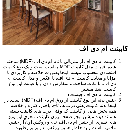
کابینت ام دی اف
کابینت ام دی اف از متریالی با نام ام دی اف (MDF) ساخته
شده. قیمت مدل کابینت MDF مناسب است و یک نوع کابینت
اقتصادی محسوب میشه. اینجا بصورت خلاصه و کاربردی با
مزایا و معایب کابینت ام دی اف، با عکس و مدل کابینت ام
دی اف، با نکات ساخت و سفارش دادن و با قیمت این نوع
کابینت آشنا میشین.
کابینت ام دی اف چیست؟
جنس بدنه این نوع کابینت از ورق ام دی اف (MDF) است. در
اینجا بدنه کابینت یعنی درب ها، تاج، پاخور، کناره و خلاصه
همه بخش هایی از کابینت که وقتی درب های کابینت بسته
هستند دیده میشن، بجز صفحه روی کابینت. مغزیِ این ورق
های فیبری، از جنس ام دی اف خام و روکش اون از جنس
ملامینه است و به خاطر همین روکش، در برابر رطوبت