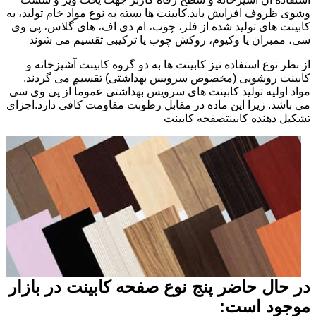
وشوی ظروف افزایش یابد.کابینت ها بسته به نوع مواد خام تولید، به
کابینت های تولید شده از فلز، چوب، ام دی اف، های گلاس، پی وی
سی، ممبران یا وکیوم، روکش چوب یا ترکیبی تقسیم می شوند
از نظر نوع استفاده نیز کابینت ها به دو گروه کابینت آشپزخانه و
کابینت روشویی (مخصوص سرویس بهداشتی) تقسیم می گردند.
مواد اولیه تولید کابینت های سرویس بهداشتی عموماً از پی وی سی
می باشد. زیرا این ماده در مقابل رطوبت مقاومت کافی دارد.اجزای
تشکیل دهنده کابینتصفحه کابینت
در حال حاضر پنج نوع صفحه کابینت در بازار
موجود است: