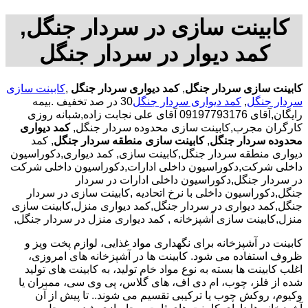
کابینت سازی در سردار جنگل,
کمد دیوار در سردار جنگل
کابینت سازی سردار جنگل
,
کمد دیواری سردار جنگل
,
کابینت سازی
سردار جنگل
,
کمد دیواری سردار جنگل
30 در صد تخفیف .بیمه
رایگان,آقای 09197793176 آقای علی نجابت زاده,شبانه روزی
کارگران مجرب,کابینت سازی محدوده سردار جنگل,
کمد دیواری
محدوده سردار جنگل
,
کابینت سازی منطقه سردار جنگل
, کمد
دیواری منطقه سردار جنگل,کابینت سازی, کمد دیواری,دکوراسیون
داخلی شرکت,دکوراسیون داخلی ادارات,دکوراسیون داخلی شرکت
در سردار جنگل,دکوراسیون داخلی ادارات در سردار
جنگل,دکوراسیون داخلی با نرخ اتحادیه ,کابینت سازی در سردار
جنگل,کمد دیواری در سردار جنگل,کمد دیواری منزل,کابینت سازی
منزل,کابینت سازی آشپزخانه , کمد دیواری منزل در سردار جنگل,
کابینت در آشپزخانه برای نگهداری مواد غذایی، لوازم پخت وپز و
ظروف استفاده می شود. کابینت ها در آشپزخانه های امروزی،
اغلب کابینت ها بسته به نوع مواد خام تولید، به کابینت های تولید
شده از فلز، چوب، ام دی اف، های گلاس، پی وی سی، ممبران یا
وکیوم، روکش چوب یا ترکیبی تقسیم می شوند.. تا پیش از آن