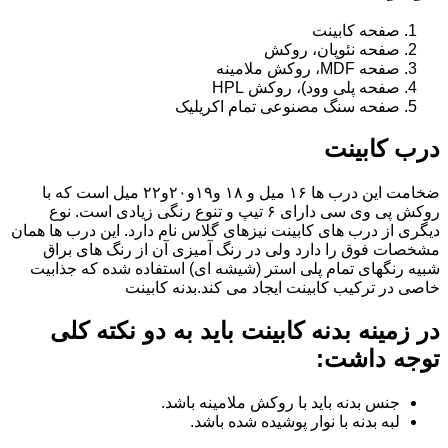
صفحه کابینت
صفحه نئوپان، روکش
صفحه MDF، روکش ملامینه
صفحه پلی وود)، روکش HPL
صفحه سنگ مصنوعی تمام اکریلیک
درب کابینت
ضخامت این درب ها ۱۶ میل و ۱۸ و١٩و٢٠و٢٢ میل است که با
روکش پی وی سی دارای ۶ تیپ و تنوع رنگی زیادی است. نوع
دیگری از درب های کابینت نیزهای گلاس نام دارد. این درب ها همان
مشخصات فوق را دارد ولی در رنگ آمیزی آن از رنگ های براق
شبیه رنگهای تمام پلی استر (شیشه ای) استفاده شده که جذابیت
خاصی در ترکیب کابینت ایجاد می کند.بدنه کابینت
در زمینه بدنه کابینت باید به دو نکته کلی
توجه داشت:
جنس بدنه باید با روکش ملامینه باشد.
لبه بدنه با نوار پوشیده شده باشد.