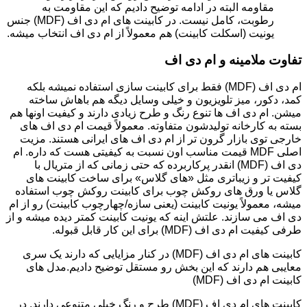
مقاومه البته در ادامه توضیح دادیم که این مقاومت به
رطوبت، کامل نیست. در کابینت های ام دی اف (MDF) جنس
یونیت (اسکلت کابینت) هم معمولاً از ام دی اف انتخاب میشه.
تفاوت ملامینه و ام دی اف
ام دی اف (MDF) فقط برای کابینت سازی استفاده نمیشه بلکه
کمد، دکور، میز تلویزیون و خیلی وسایل دیگه هم باهاش ساخته
میشن. ام دی اف ها تنوع رنگ و طرح زیادی دارند و کیفیت اونها هم
بسته به کارخانه تولیدشون متفاوته. معمولاً قیمت ام دی اف های
خارجی توی بازار گرون تر از ام دی اف های ایرانی هستند. مزیت
اصلی MDF قیمت مناسب اون نسبت به کیفیتی هست که داره. ام
دی اف (MDF) انقدر پرکاربرده که حتی زمانی که از متریال با
کیفیت تر و زیباتری مثل «های گلاس» برای ساخت کابینت های
گلاس یا ورق های روکش چوب برای کابینت روکش چوب استفاده
میشه، معمولاً یونیت کابینت (یعنی سازه/چهارچوب کابینت) رو از ام
دی اف می سازند. علتش اینه که یونیت کابینت کمتر دیده میشه و از
طرفی کیفیت ام دی اف (MDF) برای این کار قابل قبوله.
کابینت های ام دی اف (MDF) در کنار مزایایی که دارند یک سری
معایبی هم دارند که این بخش رو مستقل توضیح دادیم.مدل های
کابینت ام دی اف (MDF)
کابینت های ام دی اف (MDF) طرح و رنگ خیلی متنوعی دارند. در