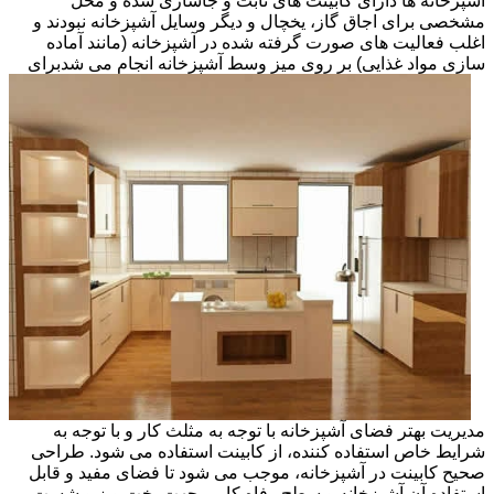
آشپزخانه ها دارای کابینت های ثابت و جاسازی شده و محل
مشخصی برای اجاق گاز، یخچال و دیگر وسایل آشپزخانه نبودند و
اغلب فعالیت های صورت گرفته شده در آشپزخانه (مانند آماده
سازی مواد غذایی) بر روی میز وسط آشپزخانه انجام می شد
برای
مدیریت بهتر فضای آشپزخانه با توجه به مثلث کار و با توجه به
شرایط خاص استفاده کننده، از کابینت استفاده می شود. طراحی
صحیح کابینت در آشپزخانه، موجب می شود تا فضای مفید و قابل
استفاده آن آشپزخانه و سطح رفاه کاربر جهت پخت وپز و شست