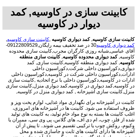
کابینت سازی در کاوسیه, کمد
دیوار در کاوسیه
کابینت سازی کاوسیه
,
کمد دیواری کاوسیه
,
کابینت سازی کاوسیه
,
کمد دیواری کاوسیه
30 در صد تخفیف بیمه رایگان,09122809529-
آقای عباسی,شبانه روزی کارگران مجرب,کابینت سازی محدوده
کاوسیه,
کمد دیواری محدوده کاوسیه
,
کابینت سازی منطقه
کاوسیه
, کمد دیواری منطقه کاوسیه,کابینت سازی, کمد
دیواری,دکوراسیون داخلی شرکت,دکوراسیون داخلی
ادارات,دکوراسیون داخلی شرکت در کاوسیه,دکوراسیون داخلی
ادارات در کاوسیه,دکوراسیون داخلی با نرخ اتحادیه ,کابینت سازی
در کاوسیه,کمد دیواری در کاوسیه,کمد دیواری منزل,کابینت سازی
منزل,کابینت سازی آشپزخانه , کمد دیواری منزل در کاوسیه,
کابینت در آشپزخانه برای نگهداری مواد غذایی، لوازم پخت وپز و
ظروف استفاده می شود. کابینت ها در آشپزخانه های امروزی،
اغلب کابینت ها بسته به نوع مواد خام تولید، به کابینت های تولید
شده از فلز، چوب، ام دی اف، های گلاس، پی وی سی، ممبران یا
وکیوم، روکش چوب یا ترکیبی تقسیم می شوند.. تا پیش از آن
آشپزخانه ها دارای کابینت های ثابت و جاسازی شده و محل