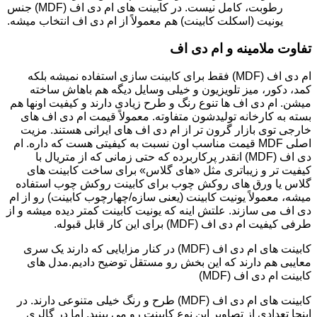
رطوبت، کامل نیست. در کابینت های ام دی اف (MDF) جنس
یونیت (اسکلت کابینت) هم معمولاً از ام دی اف انتخاب میشه.
تفاوت ملامینه و ام دی اف
ام دی اف (MDF) فقط برای کابینت سازی استفاده نمیشه بلکه
کمد، دکور، میز تلویزیون و خیلی وسایل دیگه هم باهاش ساخته
میشن. ام دی اف ها تنوع رنگ و طرح زیادی دارند و کیفیت اونها هم
بسته به کارخانه تولیدشون متفاوته. معمولاً قیمت ام دی اف های
خارجی توی بازار گرون تر از ام دی اف های ایرانی هستند. مزیت
اصلی MDF قیمت مناسب اون نسبت به کیفیتی هست که داره. ام
دی اف (MDF) انقدر پرکاربرده که حتی زمانی که از متریال با
کیفیت تر و زیباتری مثل «های گلاس» برای ساخت کابینت های
گلاس یا ورق های روکش چوب برای کابینت روکش چوب استفاده
میشه، معمولاً یونیت کابینت (یعنی سازه/چهارچوب کابینت) رو از ام
دی اف می سازند. علتش اینه که یونیت کابینت کمتر دیده میشه و از
طرفی کیفیت ام دی اف (MDF) برای این کار قابل قبوله.
کابینت های ام دی اف (MDF) در کنار مزایایی که دارند یک سری
معایبی هم دارند که این بخش رو مستقل توضیح دادیم.مدل های
کابینت ام دی اف (MDF)
کابینت های ام دی اف (MDF) طرح و رنگ خیلی متنوعی دارند. در
اینجا تعدادی از تصاویر این نوع کابینت رو می بینید. اما در گالری