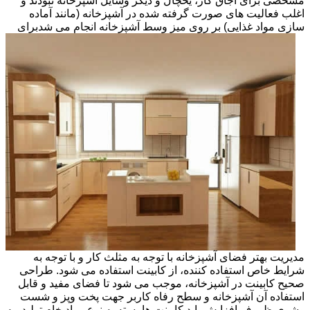
مشخصی برای اجاق گاز، یخچال و دیگر وسایل آشپزخانه نبودند و
اغلب فعالیت های صورت گرفته شده در آشپزخانه (مانند آماده
سازی مواد غذایی) بر روی میز وسط آشپزخانه انجام می شد
برای
مدیریت بهتر فضای آشپزخانه با توجه به مثلث کار و با توجه به
شرایط خاص استفاده کننده، از کابینت استفاده می شود. طراحی
صحیح کابینت در آشپزخانه، موجب می شود تا فضای مفید و قابل
استفاده آن آشپزخانه و سطح رفاه کاربر جهت پخت وپز و شست
وشوی ظروف افزایش یابد.کابینت ها بسته به نوع مواد خام تولید، به