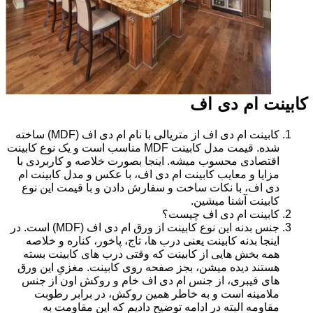
کابینت ام دی اف
کابینت ام دی اف از متریالی با نام ام دی اف (MDF) ساخته
شده. قیمت مدل کابینت MDF مناسب است و یک نوع کابینت
اقتصادی محسوب میشه. اینجا بصورت خلاصه و کاربردی با
مزایا و معایب کابینت ام دی اف، با عکس و مدل کابینت ام
دی اف، با نکات ساخت و سفارش دادن و با قیمت این نوع
کابینت آشنا میشین.
کابینت ام دی اف چیست؟
جنس بدنه این نوع کابینت از ورق ام دی اف (MDF) است. در
اینجا بدنه کابینت یعنی درب ها، تاج، پاخور، کناره و خلاصه
همه بخش هایی از کابینت که وقتی درب های کابینت بسته
هستند دیده میشن، بجز صفحه روی کابینت. مغزیِ این ورق
های فیبری، از جنس ام دی اف خام و روکش اون از جنس
ملامینه است و به خاطر همین روکش، در برابر رطوبت
مقاومه البته در ادامه توضیح دادیم که این مقاومت به