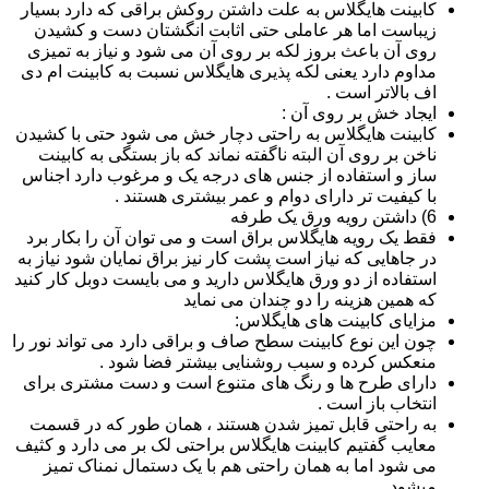
کابینت هایگلاس به علت داشتن روکش براقی که دارد بسیار
زیباست اما هر عاملی حتی اثابت انگشتان دست و کشیدن
روی آن باعث بروز لکه بر روی آن می شود و نیاز به تمیزی
مداوم دارد یعنی لکه پذیری هایگلاس نسبت به کابینت ام دی
اف بالاتر است .
ایجاد خش بر روی آن :
کابینت هایگلاس به راحتی دچار خش می شود حتی با کشیدن
ناخن بر روی آن البته ناگفته نماند که باز بستگی به کابینت
ساز و استفاده از جنس های درجه یک و مرغوب دارد اجناس
با کیفیت تر دارای دوام و عمر بیشتری هستند .
6) داشتن رویه ورق یک طرفه
فقط یک رویه هایگلاس براق است و می توان آن را بکار برد
در جاهایی که نیاز است پشت کار نیز براق نمایان شود نیاز به
استفاده از دو ورق هایگلاس دارید و می بایست دوبل کار کنید
که همین هزینه را دو چندان می نماید
مزایای کابینت های هایگلاس:
چون این نوع کابینت سطح صاف و براقی دارد می تواند نور را
منعکس کرده و سبب روشنایی بیشتر فضا شود .
دارای طرح ها و رنگ های متنوع است و دست مشتری برای
انتخاب باز است .
به راحتی قابل تمیز شدن هستند ، همان طور که در قسمت
معایب گفتیم کابینت هایگلاس براحتی لک بر می دارد و کثیف
می شود اما به همان راحتی هم با یک دستمال نمناک تمیز
میشود