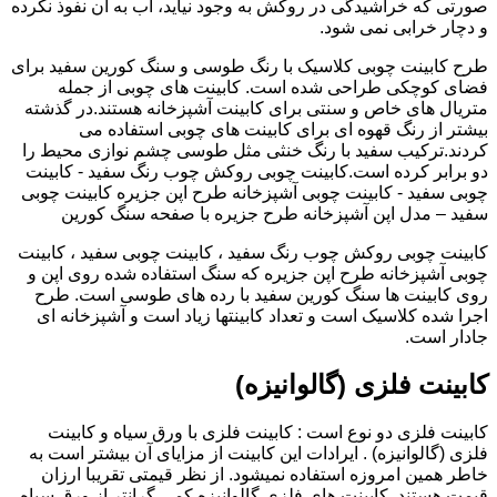
صورتی که خراشیدگی در روکش به وجود نیاید، آب به آن نفوذ نکرده
و دچار خرابی نمی شود.
طرح کابینت چوبی کلاسیک با رنگ طوسی و سنگ کورین سفید برای
فضای کوچکی طراحی شده است. کابینت های چوبی از جمله
متریال های خاص و سنتی برای کابینت آشپزخانه هستند.در گذشته
بیشتر از رنگ قهوه ای برای کابینت های چوبی استفاده می
کردند.ترکیب سفید با رنگ خنثی مثل طوسی چشم نوازی محیط را
دو برابر کرده است.کابینت چوبی روکش چوب رنگ سفید - کابینت
چوبی سفید - کابینت چوبی آشپزخانه طرح اپن جزیره کابینت چوبی
سفید – مدل اپن آشپزخانه طرح جزیره با صفحه سنگ کورین
کابینت چوبی روکش چوب رنگ سفید ، کابینت چوبی سفید ، کابینت
چوبی آشپزخانه طرح اپن جزیره که سنگ استفاده شده روی اپن و
روی کابینت ها سنگ کورین سفید با رده های طوسی است. طرح
اجرا شده کلاسیک است و تعداد کابینتها زیاد است و آشپزخانه ای
جادار است.
کابینت فلزی (گالوانیزه)
کابینت فلزی دو نوع است : کابینت فلزی با ورق سیاه و کابینت
فلزی (گالوانیزه) . ایرادات این کابینت از مزایای آن بیشتر است به
خاطر همین امروزه استفاده نمیشود. از نظر قیمتی تقریبا ارزان
قیمت هستند. کابینت های فلزی گالوانیزه کمی گرانتر از ورق سیاه