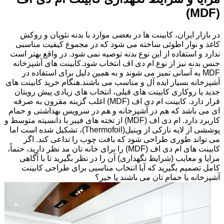
(MDF)
در بازار ایران، کابینت ها در بعضی موارد با بدنه نئوپان و روکش
کاغذ و نوار اطوئی ساخته می شود که در مجموع کیفیت مناسبی
ندارد و استفاده از این نوع بدنه توصیه نمی شود. در واقع بهتر است
جنس بدنه نیز از نوع ام دی اف انتخاب شود.کابینت های آشپزخانه
MDF به آسانی تمیز می شوند و به همین دلیل برای استفاده در
آشپزخانه بسیار ایده آل و مناسب می باشند.هنگام خرید کابینت های
جدید یا روکاری کابینت های قبلی، انتخاب های زیادی پیش رویتان
قرار دارد. کابینت ام دی اف (MDF) اغلب گزینه مقرون به صرفه
ای می باشد که هم در آشپزخانه و هم در سرویس بهداشتی و حمام
کاربرد دارد. ام دی اف (MDF) از تخته های فیبر با دانسیته متوسط و
پوششی از لایه نازکی از وینیل(Thermofoil)، تشکیل شده است اما
می تواند طوری طراحی شود که بافت چوب را تداعی کند. اگر
کابینت های ام دی اف (MDF) را برای خانه تان مد نظر دارید، حتماً،
مزایا و معایب (شرایط نگهداری) آن را در نظر بگیرید تا با آگاهی
کامل تصمیم بگیرید که آیا انتخاب مناسبی برای طراحی کابینت
آشپزخانه یا حمام تان می باشند یا خیر؟