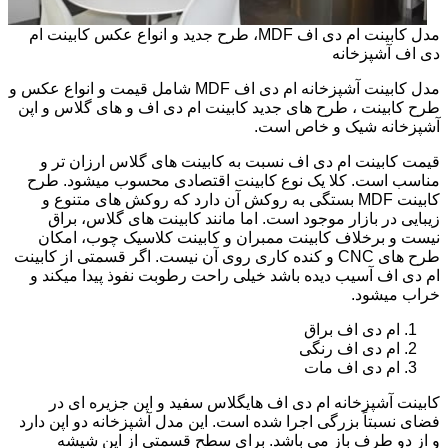
مدل کابینت ام دی اف MDF، طرح جدید و انواع عکس کابینت ام
دی اف آشپزخانه
مدل کابینت آشپزخانه ام دی اف MDF شامل قیمت و انواع عکس و
طرح کابینت ، طرح های جدید کابینت ام دی اف و های گلاس و اپن
آشپزخانه شیک و خاص است.
قیمت کابینت ام دی اف نسبت به کابینت های گلاس ارزان تر و
مناسب است. کلا یک نوع کابینت اقتصادی محسوب میشود. طرح
کابینت MDF بستگی به روکش آن دارد که روکش های متنوع و
زیبایی در بازار موجود است. اما مانند کابینت های گلاس، براق
نیست و برخلاف کابینت ممبران و کابینت کلاسیک چوب، امکان
طرح های CNC و کنده کاری روی آن نیست. اگر قسمتی از کابینت
ام دی اف آسیب دیده باشد خیلی راحت رطوبت نفوذ پیدا میکند و
خراب میشود.
ام دی اف براق
ام دی اف رنگی
ام دی اف مات
کابینت آشپزخانه ام دی اف هایگلاس سفید و اپن جزیره ای در
فضای نسبتاً بزرگی اجرا شده است. این مدل آشپزخانه دو اپن دارد
و از دو طرف باز می باشد. برای سطح قسمتی از اپن شیشه