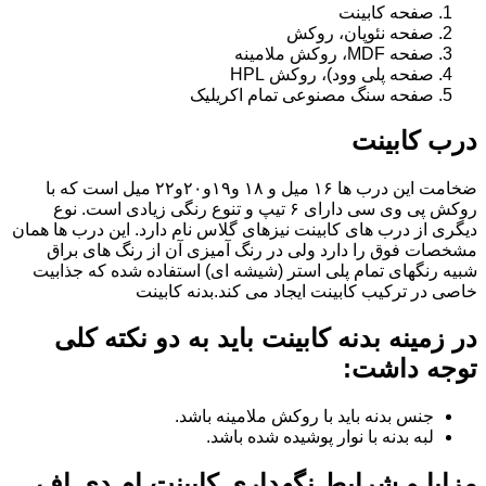
صفحه کابینت
صفحه نئوپان، روکش
صفحه MDF، روکش ملامینه
صفحه پلی وود)، روکش HPL
صفحه سنگ مصنوعی تمام اکریلیک
درب کابینت
ضخامت این درب ها ۱۶ میل و ۱۸ و١٩و٢٠و٢٢ میل است که با
روکش پی وی سی دارای ۶ تیپ و تنوع رنگی زیادی است. نوع
دیگری از درب های کابینت نیزهای گلاس نام دارد. این درب ها همان
مشخصات فوق را دارد ولی در رنگ آمیزی آن از رنگ های براق
شبیه رنگهای تمام پلی استر (شیشه ای) استفاده شده که جذابیت
خاصی در ترکیب کابینت ایجاد می کند.بدنه کابینت
در زمینه بدنه کابینت باید به دو نکته کلی
توجه داشت:
جنس بدنه باید با روکش ملامینه باشد.
لبه بدنه با نوار پوشیده شده باشد.
مزایا و شرایط نگهداری کابینت ام دی اف