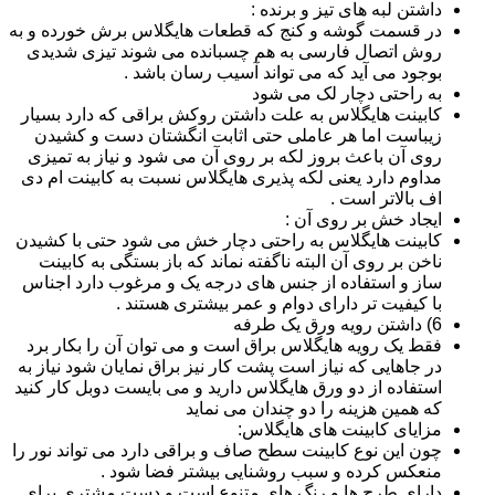
داشتن لبه های تیز و برنده :
در قسمت گوشه و کنج که قطعات هایگلاس برش خورده و به
روش اتصال فارسی به هم چسبانده می شوند تیزی شدیدی
بوجود می آید که می تواند آسیب رسان باشد .
به راحتی دچار لک می شود
کابینت هایگلاس به علت داشتن روکش براقی که دارد بسیار
زیباست اما هر عاملی حتی اثابت انگشتان دست و کشیدن
روی آن باعث بروز لکه بر روی آن می شود و نیاز به تمیزی
مداوم دارد یعنی لکه پذیری هایگلاس نسبت به کابینت ام دی
اف بالاتر است .
ایجاد خش بر روی آن :
کابینت هایگلاس به راحتی دچار خش می شود حتی با کشیدن
ناخن بر روی آن البته ناگفته نماند که باز بستگی به کابینت
ساز و استفاده از جنس های درجه یک و مرغوب دارد اجناس
با کیفیت تر دارای دوام و عمر بیشتری هستند .
6) داشتن رویه ورق یک طرفه
فقط یک رویه هایگلاس براق است و می توان آن را بکار برد
در جاهایی که نیاز است پشت کار نیز براق نمایان شود نیاز به
استفاده از دو ورق هایگلاس دارید و می بایست دوبل کار کنید
که همین هزینه را دو چندان می نماید
مزایای کابینت های هایگلاس:
چون این نوع کابینت سطح صاف و براقی دارد می تواند نور را
منعکس کرده و سبب روشنایی بیشتر فضا شود .
دارای طرح ها و رنگ های متنوع است و دست مشتری برای