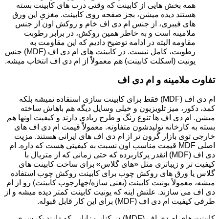
همه بخش هایی از کابینت که وقتی درب های کابینت بسته
هستند دیده میشن، بجز صفحه روی کابینت. مغزیِ این ورق
های فیبری، از جنس ام دی اف خام و روکش اون از جنس
ملامینه است و به خاطر همین روکش، در برابر رطوبت
مقاومه البته در ادامه توضیح دادیم که این مقاومت به
رطوبت، کامل نیست. در کابینت های ام دی اف (MDF) جنس
یونیت (اسکلت کابینت) هم معمولاً از ام دی اف انتخاب میشه.
تفاوت ملامینه و ام دی اف
ام دی اف (MDF) فقط برای کابینت سازی استفاده نمیشه بلکه
کمد، دکور، میز تلویزیون و خیلی وسایل دیگه هم باهاش ساخته
میشن. ام دی اف ها تنوع رنگ و طرح زیادی دارند و کیفیت اونها هم
بسته به کارخانه تولیدشون متفاوته. معمولاً قیمت ام دی اف های
خارجی توی بازار گرون تر از ام دی اف های ایرانی هستند. مزیت
اصلی MDF قیمت مناسب اون نسبت به کیفیتی هست که داره. ام
دی اف (MDF) انقدر پرکاربرده که حتی زمانی که از متریال با
کیفیت تر و زیباتری مثل «های گلاس» برای ساخت کابینت های
گلاس یا ورق های روکش چوب برای کابینت روکش چوب استفاده
میشه، معمولاً یونیت کابینت (یعنی سازه/چهارچوب کابینت) رو از ام
دی اف می سازند. علتش اینه که یونیت کابینت کمتر دیده میشه و از
طرفی کیفیت ام دی اف (MDF) برای این کار قابل قبوله.
کابینت های ام دی اف (MDF) در کنار مزایایی که دارند یک سری