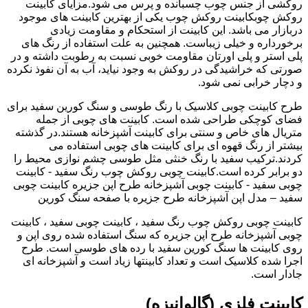
روکشی از جنس چوب چسبانده و پرس می شود.مزایای کابینت
روکش چوبکابینت روکش چوب یکی از بهترین کابینت های موجود
دربازار می باشد. این کابینت از استحکام و مقاومت زیادی
برخورداره و خیلی زیباست. همچنین به علت استفاده از رنگ های
پلی استر و پلی اورتان مقاومت خوبی نسبت به رطوبت داشته و در
صورتی که خراشیدگی در روکش به وجود نیاید، آب به آن نفوذ نکرده
و دچار خرابی نمی شود.
طرح کابینت چوبی کلاسیک با رنگ طوسی و سنگ کورین سفید برای
فضای کوچکی طراحی شده است. کابینت های چوبی از جمله
متریال های خاص و سنتی برای کابینت آشپزخانه هستند.در گذشته
بیشتر از رنگ قهوه ای برای کابینت های چوبی استفاده می
کردند.ترکیب سفید با رنگ خنثی مثل طوسی چشم نوازی محیط را
دو برابر کرده است.کابینت چوبی روکش چوب رنگ سفید - کابینت
چوبی سفید - کابینت چوبی آشپزخانه طرح اپن جزیره کابینت چوبی
سفید – مدل اپن آشپزخانه طرح جزیره با صفحه سنگ کورین
کابینت چوبی روکش چوب رنگ سفید ، کابینت چوبی سفید ، کابینت
چوبی آشپزخانه طرح اپن جزیره که سنگ استفاده شده روی اپن و
روی کابینت ها سنگ کورین سفید با رده های طوسی است. طرح
اجرا شده کلاسیک است و تعداد کابینتها زیاد است و آشپزخانه ای
جادار است.
کابینت فلزی (گالوانیزه)