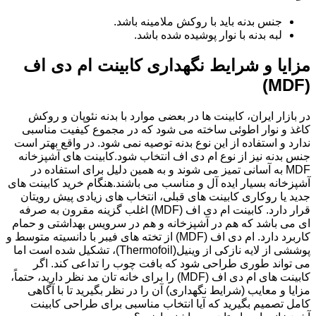
جنس بدنه باید با روکش ملامینه باشد.
لبه بدنه با نوار پوشیده شده باشد.
مزایا و شرایط نگهداری کابینت ام دی اف
(MDF)
در بازار ایران، کابینت ها در بعضی موارد با بدنه نئوپان و روکش
کاغذ و نوار اطوئی ساخته می شود که در مجموع کیفیت مناسبی
ندارد و استفاده از این نوع بدنه توصیه نمی شود. در واقع بهتر است
جنس بدنه نیز از نوع ام دی اف انتخاب شود.کابینت های آشپزخانه
MDF به آسانی تمیز می شوند و به همین دلیل برای استفاده در
آشپزخانه بسیار ایده آل و مناسب می باشند.هنگام خرید کابینت های
جدید یا روکاری کابینت های قبلی، انتخاب های زیادی پیش رویتان
قرار دارد. کابینت ام دی اف (MDF) اغلب گزینه مقرون به صرفه
ای می باشد که هم در آشپزخانه و هم در سرویس بهداشتی و حمام
کاربرد دارد. ام دی اف (MDF) از تخته های فیبر با دانسیته متوسط و
پوششی از لایه نازکی از وینیل(Thermofoil)، تشکیل شده است اما
می تواند طوری طراحی شود که بافت چوب را تداعی کند. اگر
کابینت های ام دی اف (MDF) را برای خانه تان مد نظر دارید، حتماً،
مزایا و معایب (شرایط نگهداری) آن را در نظر بگیرید تا با آگاهی
کامل تصمیم بگیرید که آیا انتخاب مناسبی برای طراحی کابینت