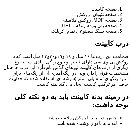
صفحه کابینت
صفحه نئوپان، روکش
صفحه MDF، روکش ملامینه
صفحه پلی وود)، روکش HPL
صفحه سنگ مصنوعی تمام اکریلیک
درب کابینت
ضخامت این درب ها ۱۶ میل و ۱۸ و١٩و٢٠و٢٢ میل است که با
روکش پی وی سی دارای ۶ تیپ و تنوع رنگی زیادی است. نوع
دیگری از درب های کابینت نیزهای گلاس نام دارد. این درب ها همان
مشخصات فوق را دارد ولی در رنگ آمیزی آن از رنگ های براق
شبیه رنگهای تمام پلی استر (شیشه ای) استفاده شده که جذابیت
خاصی در ترکیب کابینت ایجاد می کند.بدنه کابینت
در زمینه بدنه کابینت باید به دو نکته کلی
توجه داشت:
جنس بدنه باید با روکش ملامینه باشد.
لبه بدنه با نوار پوشیده شده باشد.