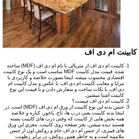
کابینت ام دی اف
کابینت ام دی اف از متریالی با نام ام دی اف (MDF) ساخته
شده. قیمت مدل کابینت MDF مناسب است و یک نوع کابینت
اقتصادی محسوب میشه. اینجا بصورت خلاصه و کاربردی با
مزایا و معایب کابینت ام دی اف، با عکس و مدل کابینت ام
دی اف، با نکات ساخت و سفارش دادن و با قیمت این نوع
کابینت آشنا میشین.
کابینت ام دی اف چیست؟
جنس بدنه این نوع کابینت از ورق ام دی اف (MDF) است. در
اینجا بدنه کابینت یعنی درب ها، تاج، پاخور، کناره و خلاصه
همه بخش هایی از کابینت که وقتی درب های کابینت بسته
هستند دیده میشن، بجز صفحه روی کابینت. مغزیِ این ورق
های فیبری، از جنس ام دی اف خام و روکش اون از جنس
ملامینه است و به خاطر همین روکش، در برابر رطوبت