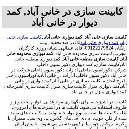
کابینت سازی در خانی آباد, کمد
دیوار در خانی آباد
کابینت سازی خانی آباد
,
کمد دیواری خانی آباد
,
کابینت سازی خانی
آباد
,
کمد دیواری خانی آباد
30 در صد تخفیف بیمه
رایگان,09122179624-آقای عبدالهی,شبانه روزی کارگران
مجرب,کابینت سازی محدوده خانی آباد,
کمد دیواری محدوده خانی
آباد
,
کابینت سازی منطقه خانی آباد
, کمد دیواری منطقه خانی
آباد,کابینت سازی, کمد دیواری,دکوراسیون داخلی
شرکت,دکوراسیون داخلی ادارات,دکوراسیون داخلی شرکت در
خانی آباد,دکوراسیون داخلی ادارات در خانی آباد,دکوراسیون داخلی
با نرخ اتحادیه ,کابینت سازی در خانی آباد,کمد دیواری در خانی
آباد,کمد دیواری منزل,کابینت سازی منزل,کابینت سازی آشپزخانه ,
کمد دیواری منزل در خانی آباد,
کابینت در آشپزخانه برای نگهداری مواد غذایی، لوازم پخت وپز و
ظروف استفاده می شود. کابینت ها در آشپزخانه های امروزی،
اغلب کابینت ها بسته به نوع مواد خام تولید، به کابینت های تولید
شده از فلز، چوب، ام دی اف، های گلاس، پی وی سی، ممبران یا
وکیوم، روکش چوب یا ترکیبی تقسیم می شوند.. تا پیش از آن