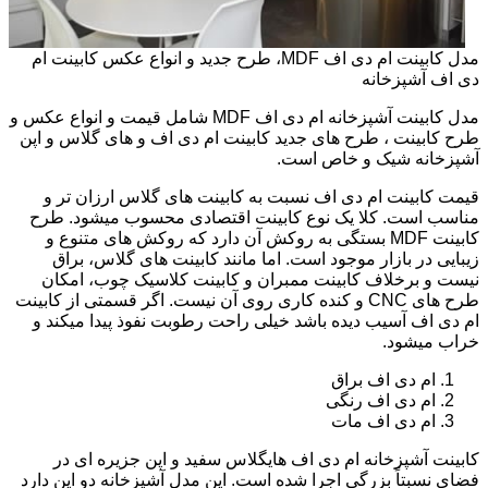
مدل کابینت ام دی اف MDF، طرح جدید و انواع عکس کابینت ام
دی اف آشپزخانه
مدل کابینت آشپزخانه ام دی اف MDF شامل قیمت و انواع عکس و
طرح کابینت ، طرح های جدید کابینت ام دی اف و های گلاس و اپن
آشپزخانه شیک و خاص است.
قیمت کابینت ام دی اف نسبت به کابینت های گلاس ارزان تر و
مناسب است. کلا یک نوع کابینت اقتصادی محسوب میشود. طرح
کابینت MDF بستگی به روکش آن دارد که روکش های متنوع و
زیبایی در بازار موجود است. اما مانند کابینت های گلاس، براق
نیست و برخلاف کابینت ممبران و کابینت کلاسیک چوب، امکان
طرح های CNC و کنده کاری روی آن نیست. اگر قسمتی از کابینت
ام دی اف آسیب دیده باشد خیلی راحت رطوبت نفوذ پیدا میکند و
خراب میشود.
ام دی اف براق
ام دی اف رنگی
ام دی اف مات
کابینت آشپزخانه ام دی اف هایگلاس سفید و اپن جزیره ای در
فضای نسبتاً بزرگی اجرا شده است. این مدل آشپزخانه دو اپن دارد