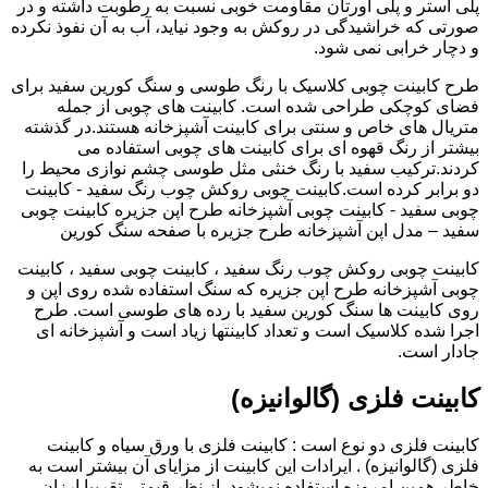
پلی استر و پلی اورتان مقاومت خوبی نسبت به رطوبت داشته و در
صورتی که خراشیدگی در روکش به وجود نیاید، آب به آن نفوذ نکرده
و دچار خرابی نمی شود.
طرح کابینت چوبی کلاسیک با رنگ طوسی و سنگ کورین سفید برای
فضای کوچکی طراحی شده است. کابینت های چوبی از جمله
متریال های خاص و سنتی برای کابینت آشپزخانه هستند.در گذشته
بیشتر از رنگ قهوه ای برای کابینت های چوبی استفاده می
کردند.ترکیب سفید با رنگ خنثی مثل طوسی چشم نوازی محیط را
دو برابر کرده است.کابینت چوبی روکش چوب رنگ سفید - کابینت
چوبی سفید - کابینت چوبی آشپزخانه طرح اپن جزیره کابینت چوبی
سفید – مدل اپن آشپزخانه طرح جزیره با صفحه سنگ کورین
کابینت چوبی روکش چوب رنگ سفید ، کابینت چوبی سفید ، کابینت
چوبی آشپزخانه طرح اپن جزیره که سنگ استفاده شده روی اپن و
روی کابینت ها سنگ کورین سفید با رده های طوسی است. طرح
اجرا شده کلاسیک است و تعداد کابینتها زیاد است و آشپزخانه ای
جادار است.
کابینت فلزی (گالوانیزه)
کابینت فلزی دو نوع است : کابینت فلزی با ورق سیاه و کابینت
فلزی (گالوانیزه) . ایرادات این کابینت از مزایای آن بیشتر است به
خاطر همین امروزه استفاده نمیشود. از نظر قیمتی تقریبا ارزان