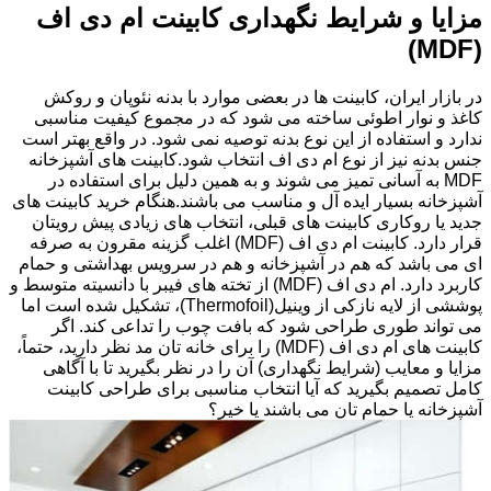
مزایا و شرایط نگهداری کابینت ام دی اف
(MDF)
در بازار ایران، کابینت ها در بعضی موارد با بدنه نئوپان و روکش
کاغذ و نوار اطوئی ساخته می شود که در مجموع کیفیت مناسبی
ندارد و استفاده از این نوع بدنه توصیه نمی شود. در واقع بهتر است
جنس بدنه نیز از نوع ام دی اف انتخاب شود.کابینت های آشپزخانه
MDF به آسانی تمیز می شوند و به همین دلیل برای استفاده در
آشپزخانه بسیار ایده آل و مناسب می باشند.هنگام خرید کابینت های
جدید یا روکاری کابینت های قبلی، انتخاب های زیادی پیش رویتان
قرار دارد. کابینت ام دی اف (MDF) اغلب گزینه مقرون به صرفه
ای می باشد که هم در آشپزخانه و هم در سرویس بهداشتی و حمام
کاربرد دارد. ام دی اف (MDF) از تخته های فیبر با دانسیته متوسط و
پوششی از لایه نازکی از وینیل(Thermofoil)، تشکیل شده است اما
می تواند طوری طراحی شود که بافت چوب را تداعی کند. اگر
کابینت های ام دی اف (MDF) را برای خانه تان مد نظر دارید، حتماً،
مزایا و معایب (شرایط نگهداری) آن را در نظر بگیرید تا با آگاهی
کامل تصمیم بگیرید که آیا انتخاب مناسبی برای طراحی کابینت
آشپزخانه یا حمام تان می باشند یا خیر؟