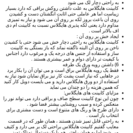
به راحتی دچار لک می شود
کابینت هایگلاس به علت داشتن روکش براقی که دارد بسیار
زیباست اما هر عاملی حتی اثابت انگشتان دست و کشیدن
روی آن باعث بروز لکه بر روی آن می شود و نیاز به تمیزی
مداوم دارد یعنی لکه پذیری هایگلاس نسبت به کابینت ام دی
اف بالاتر است .
ایجاد خش بر روی آن :
کابینت هایگلاس به راحتی دچار خش می شود حتی با کشیدن
ناخن بر روی آن البته ناگفته نماند که باز بستگی به کابینت
ساز و استفاده از جنس های درجه یک و مرغوب دارد اجناس
با کیفیت تر دارای دوام و عمر بیشتری هستند .
6) داشتن رویه ورق یک طرفه
فقط یک رویه هایگلاس براق است و می توان آن را بکار برد
در جاهایی که نیاز است پشت کار نیز براق نمایان شود نیاز به
استفاده از دو ورق هایگلاس دارید و می بایست دوبل کار کنید
که همین هزینه را دو چندان می نماید
مزایای کابینت های هایگلاس:
چون این نوع کابینت سطح صاف و براقی دارد می تواند نور را
منعکس کرده و سبب روشنایی بیشتر فضا شود .
دارای طرح ها و رنگ های متنوع است و دست مشتری برای
انتخاب باز است .
به راحتی قابل تمیز شدن هستند ، همان طور که در قسمت
معایب گفتیم کابینت هایگلاس براحتی لک بر می دارد و کثیف
می شود اما به همان راحتی هم با یک دستمال نمناک تمیز