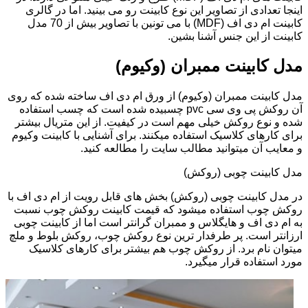
اینجا تعدادی از تصاویر این نوع کابینت رو می بینید. اما در گالری
کابینت ام دی اف (MDF) با می تونین با تصاویر بیش از 70 مدل
کابینت از این جنس آشنا بشین.
مدل کابینت ممبران (وکیوم)
مدل کابینت ممبران (وکیوم) از ورق ام دی اف ساخته شده که روی
آن روکش پی وی سی pvc چسبیده شده است که چسب استفاده
شده و نوع روکش خیلی مهم است در کیفیت. از این متریال بیشتر
برای کارهای کلاسیک استفاده میکنند. برای آشنایی با کابینت وکیوم
و معایب آن میتوانید مطالب سایت را مطالعه کنید.
مدل کابینت چوبی (روکش)
در مدل کابینت چوبی (روکش) بخش های قابل رویت از ام دی اف با
روکش چوب استفاده میشود که قیمت کابینت روکش چوب نسبت
به ام دی اف و هایگلاس و ممبران گرانتر است اما از کابینت چوبی
ارزانتر است. پر طرفدار ترین نوع روکش چوب، روکش بلوط و ملچ
میتوان نام برد. از روکش چوب هم بیشتر برای کارهای کلاسیک
مورد استفاده قرار میگیرد.