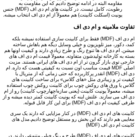
مقاومه البته در ادامه توضیح دادیم که این مقاومت به
رطوبت، کامل نیست. در کابینت های ام دی اف (MDF) جنس
یونیت (اسکلت کابینت) هم معمولاً از ام دی اف انتخاب میشه.
تفاوت ملامینه و ام دی اف
ام دی اف (MDF) فقط برای کابینت سازی استفاده نمیشه بلکه
کمد، دکور، میز تلویزیون و خیلی وسایل دیگه هم باهاش ساخته
میشن. ام دی اف ها تنوع رنگ و طرح زیادی دارند و کیفیت اونها هم
بسته به کارخانه تولیدشون متفاوته. معمولاً قیمت ام دی اف های
خارجی توی بازار گرون تر از ام دی اف های ایرانی هستند. مزیت
اصلی MDF قیمت مناسب اون نسبت به کیفیتی هست که داره. ام
دی اف (MDF) انقدر پرکاربرده که حتی زمانی که از متریال با
کیفیت تر و زیباتری مثل «های گلاس» برای ساخت کابینت های
گلاس یا ورق های روکش چوب برای کابینت روکش چوب استفاده
میشه، معمولاً یونیت کابینت (یعنی سازه/چهارچوب کابینت) رو از ام
دی اف می سازند. علتش اینه که یونیت کابینت کمتر دیده میشه و از
طرفی کیفیت ام دی اف (MDF) برای این کار قابل قبوله.
کابینت های ام دی اف (MDF) در کنار مزایایی که دارند یک سری
معایبی هم دارند که این بخش رو مستقل توضیح دادیم.مدل های
کابینت ام دی اف (MDF)
کابینت های ام دی اف (MDF) طرح و رنگ خیلی متنوعی دارند. در