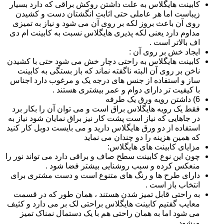
کابینت هایگلاس به علت داشتن روکش براقی که دارد بسیار
زیباست اما هر عاملی حتی اثابت انگشتان دست و کشیدن
روی آن باعث بروز لکه بر روی آن می شود و نیاز به تمیزی
مداوم دارد یعنی لکه پذیری هایگلاس نسبت به کابینت ام دی
اف بالاتر است .
ایجاد خش بر روی آن :
کابینت هایگلاس به راحتی دچار خش می شود حتی با کشیدن
ناخن بر روی آن البته ناگفته نماند که باز بستگی به کابینت
ساز و استفاده از جنس های درجه یک و مرغوب دارد اجناس
با کیفیت تر دارای دوام و عمر بیشتری هستند .
6) داشتن رویه ورق یک طرفه
فقط یک رویه هایگلاس براق است و می توان آن را بکار برد
در جاهایی که نیاز است پشت کار نیز براق نمایان شود نیاز به
استفاده از دو ورق هایگلاس دارید و می بایست دوبل کار کنید
که همین هزینه را دو چندان می نماید
مزایای کابینت های هایگلاس:
چون این نوع کابینت سطح صاف و براقی دارد می تواند نور را
منعکس کرده و سبب روشنایی بیشتر فضا شود .
دارای طرح ها و رنگ های متنوع است و دست مشتری برای
انتخاب باز است .
به راحتی قابل تمیز شدن هستند ، همان طور که در قسمت
معایب گفتیم کابینت هایگلاس براحتی لک بر می دارد و کثیف
می شود اما به همان راحتی هم با یک دستمال نمناک تمیز
میشود