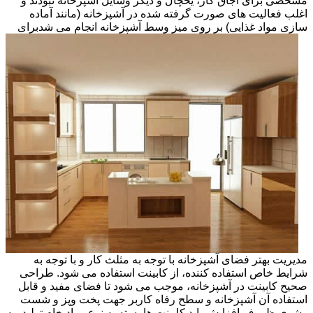
مشخصی برای اجاق گاز، یخچال و دیگر وسایل آشپزخانه نبودند و
اغلب فعالیت های صورت گرفته شده در آشپزخانه (مانند آماده
سازی مواد غذایی) بر روی میز وسط آشپزخانه انجام می شد
برای
مدیریت بهتر فضای آشپزخانه با توجه به مثلث کار و با توجه به
شرایط خاص استفاده کننده، از کابینت استفاده می شود. طراحی
صحیح کابینت در آشپزخانه، موجب می شود تا فضای مفید و قابل
استفاده آن آشپزخانه و سطح رفاه کاربر جهت پخت وپز و شست
وشوی ظروف افزایش یابد.کابینت ها بسته به نوع مواد خام تولید، به