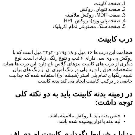
صفحه کابینت
صفحه نئوپان، روکش
صفحه MDF، روکش ملامینه
صفحه پلی وود)، روکش HPL
صفحه سنگ مصنوعی تمام اکریلیک
درب کابینت
ضخامت این درب ها ۱۶ میل و ۱۸ و١٩و٢٠و٢٢ میل است که با
روکش پی وی سی دارای ۶ تیپ و تنوع رنگی زیادی است. نوع
دیگری از درب های کابینت نیزهای گلاس نام دارد. این درب ها همان
مشخصات فوق را دارد ولی در رنگ آمیزی آن از رنگ های براق
شبیه رنگهای تمام پلی استر (شیشه ای) استفاده شده که جذابیت
خاصی در ترکیب کابینت ایجاد می کند.بدنه کابینت
در زمینه بدنه کابینت باید به دو نکته کلی
توجه داشت:
جنس بدنه باید با روکش ملامینه باشد.
لبه بدنه با نوار پوشیده شده باشد.
مزایا و شرایط نگهداری کابینت ام دی اف