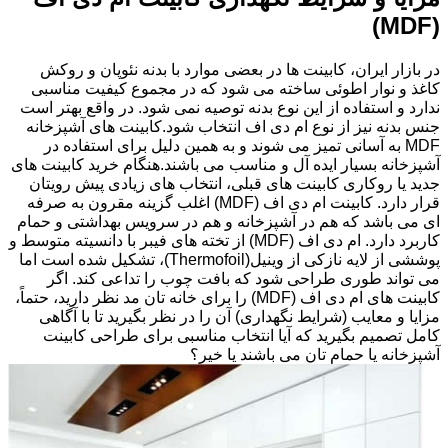
(MDF)
در بازار ایران، کابینت ها در بعضی موارد با بدنه نئوپان و روکش
کاغذ و نوار اطوئی ساخته می شود که در مجموع کیفیت مناسبی
ندارد و استفاده از این نوع بدنه توصیه نمی شود. در واقع بهتر است
جنس بدنه نیز از نوع ام دی اف انتخاب شود.کابینت های آشپزخانه
MDF به آسانی تمیز می شوند و به همین دلیل برای استفاده در
آشپزخانه بسیار ایده آل و مناسب می باشند.هنگام خرید کابینت های
جدید یا روکاری کابینت های قبلی، انتخاب های زیادی پیش رویتان
قرار دارد. کابینت ام دی اف (MDF) اغلب گزینه مقرون به صرفه
ای می باشد که هم در آشپزخانه و هم در سرویس بهداشتی و حمام
کاربرد دارد. ام دی اف (MDF) از تخته های فیبر با دانسیته متوسط و
پوششی از لایه نازکی از وینیل(Thermofoil)، تشکیل شده است اما
می تواند طوری طراحی شود که بافت چوب را تداعی کند. اگر
کابینت های ام دی اف (MDF) را برای خانه تان مد نظر دارید، حتماً،
مزایا و معایب (شرایط نگهداری) آن را در نظر بگیرید تا با آگاهی
کامل تصمیم بگیرید که آیا انتخاب مناسبی برای طراحی کابینت
آشپزخانه یا حمام تان می باشند یا خیر؟