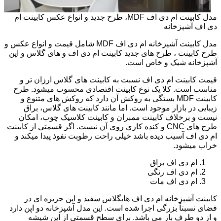
مدل کابینت ام دی اف MDF، طرح جدید و انواع عکس کابینت ام
دی اف آشپزخانه
مدل کابینت آشپزخانه ام دی اف MDF شامل قیمت و انواع عکس و
طرح کابینت ، طرح های جدید کابینت ام دی اف و های گلاس و اپن
آشپزخانه شیک و خاص است.
قیمت کابینت ام دی اف نسبت به کابینت های گلاس ارزان تر و
مناسب است. کلا یک نوع کابینت اقتصادی محسوب میشود. طرح
کابینت MDF بستگی به روکش آن دارد که روکش های متنوع و
زیبایی در بازار موجود است. اما مانند کابینت های گلاس، براق
نیست و برخلاف کابینت ممبران و کابینت کلاسیک چوب، امکان
طرح های CNC و کنده کاری روی آن نیست. اگر قسمتی از کابینت
ام دی اف آسیب دیده باشد خیلی راحت رطوبت نفوذ پیدا میکند و
خراب میشود.
ام دی اف براق
ام دی اف رنگی
ام دی اف مات
کابینت آشپزخانه ام دی اف هایگلاس سفید و اپن جزیره ای در
فضای نسبتاً بزرگی اجرا شده است. این مدل آشپزخانه دو اپن دارد
و از دو طرف باز می باشد. برای سطح قسمتی از اپن شیشه