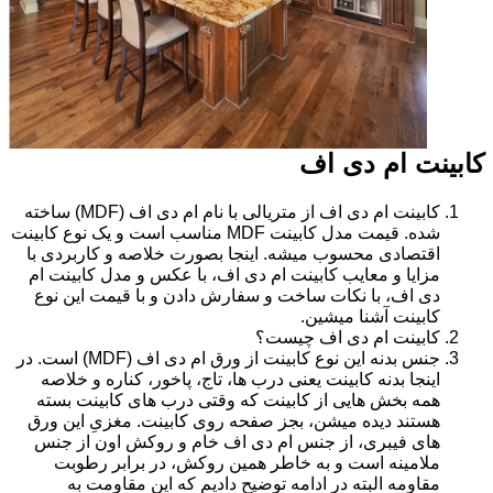
کابینت ام دی اف
کابینت ام دی اف از متریالی با نام ام دی اف (MDF) ساخته
شده. قیمت مدل کابینت MDF مناسب است و یک نوع کابینت
اقتصادی محسوب میشه. اینجا بصورت خلاصه و کاربردی با
مزایا و معایب کابینت ام دی اف، با عکس و مدل کابینت ام
دی اف، با نکات ساخت و سفارش دادن و با قیمت این نوع
کابینت آشنا میشین.
کابینت ام دی اف چیست؟
جنس بدنه این نوع کابینت از ورق ام دی اف (MDF) است. در
اینجا بدنه کابینت یعنی درب ها، تاج، پاخور، کناره و خلاصه
همه بخش هایی از کابینت که وقتی درب های کابینت بسته
هستند دیده میشن، بجز صفحه روی کابینت. مغزیِ این ورق
های فیبری، از جنس ام دی اف خام و روکش اون از جنس
ملامینه است و به خاطر همین روکش، در برابر رطوبت
مقاومه البته در ادامه توضیح دادیم که این مقاومت به