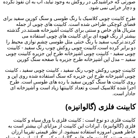
صورتی که خراشیدگی در روکش به وجود نیاید، آب به آن نفوذ نکرده
و دچار خرابی نمی شود.
طرح کابینت چوبی کلاسیک با رنگ طوسی و سنگ کورین سفید برای
فضای کوچکی طراحی شده است. کابینت های چوبی از جمله
متریال های خاص و سنتی برای کابینت آشپزخانه هستند.در گذشته
بیشتر از رنگ قهوه ای برای کابینت های چوبی استفاده می
کردند.ترکیب سفید با رنگ خنثی مثل طوسی چشم نوازی محیط را
دو برابر کرده است.کابینت چوبی روکش چوب رنگ سفید - کابینت
چوبی سفید - کابینت چوبی آشپزخانه طرح اپن جزیره کابینت چوبی
سفید – مدل اپن آشپزخانه طرح جزیره با صفحه سنگ کورین
کابینت چوبی روکش چوب رنگ سفید ، کابینت چوبی سفید ، کابینت
چوبی آشپزخانه طرح اپن جزیره که سنگ استفاده شده روی اپن و
روی کابینت ها سنگ کورین سفید با رده های طوسی است. طرح
اجرا شده کلاسیک است و تعداد کابینتها زیاد است و آشپزخانه ای
جادار است.
کابینت فلزی (گالوانیزه)
کابینت فلزی دو نوع است : کابینت فلزی با ورق سیاه و کابینت
فلزی (گالوانیزه) . ایرادات این کابینت از مزایای آن بیشتر است به
خاطر همین امروزه استفاده نمیشود. از نظر قیمتی تقریبا ارزان
قیمت هستند. کابینت های فلزی گالوانیزه کمی گرانتر از ورق سیاه