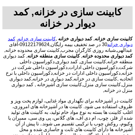
کابینت سازی در خزانه, کمد
دیوار در خزانه
کابینت سازی خزانه
,
کمد دیواری خزانه
,
کابینت سازی خزانه
,
کمد
دیواری خزانه
30 در صد تخفیف بیمه رایگان,09122179624-آقای
عبدالهی,شبانه روزی کارگران مجرب,کابینت سازی محدوده خزانه,
کمد دیواری محدوده خزانه
,
کابینت سازی منطقه خزانه
, کمد دیواری
منطقه خزانه,کابینت سازی, کمد دیواری,دکوراسیون داخلی
شرکت,دکوراسیون داخلی ادارات,دکوراسیون داخلی شرکت در
خزانه,دکوراسیون داخلی ادارات در خزانه,دکوراسیون داخلی با نرخ
اتحادیه ,کابینت سازی در خزانه,کمد دیواری در خزانه,کمد دیواری
منزل,کابینت سازی منزل,کابینت سازی آشپزخانه , کمد دیواری
منزل در خزانه,
کابینت در آشپزخانه برای نگهداری مواد غذایی، لوازم پخت وپز و
ظروف استفاده می شود. کابینت ها در آشپزخانه های امروزی،
اغلب کابینت ها بسته به نوع مواد خام تولید، به کابینت های تولید
شده از فلز، چوب، ام دی اف، های گلاس، پی وی سی، ممبران یا
وکیوم، روکش چوب یا ترکیبی تقسیم می شوند.. تا پیش از آن
آشپزخانه ها دارای کابینت های ثابت و جاسازی شده و محل