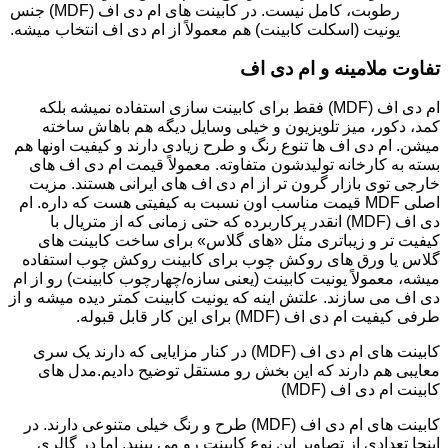
رطوبت، کامل نیست. در کابینت های ام دی اف (MDF) جنس
یونیت (اسکلت کابینت) هم معمولاً از ام دی اف انتخاب میشه.
تفاوت ملامینه و ام دی اف
ام دی اف (MDF) فقط برای کابینت سازی استفاده نمیشه بلکه
کمد، دکور، میز تلویزیون و خیلی وسایل دیگه هم باهاش ساخته
میشن. ام دی اف ها تنوع رنگ و طرح زیادی دارند و کیفیت اونها هم
بسته به کارخانه تولیدشون متفاوته. معمولاً قیمت ام دی اف های
خارجی توی بازار گرون تر از ام دی اف های ایرانی هستند. مزیت
اصلی MDF قیمت مناسب اون نسبت به کیفیتی هست که داره. ام
دی اف (MDF) انقدر پرکاربرده که حتی زمانی که از متریال با
کیفیت تر و زیباتری مثل «های گلاس» برای ساخت کابینت های
گلاس یا ورق های روکش چوب برای کابینت روکش چوب استفاده
میشه، معمولاً یونیت کابینت (یعنی سازه/چهارچوب کابینت) رو از ام
دی اف می سازند. علتش اینه که یونیت کابینت کمتر دیده میشه و از
طرفی کیفیت ام دی اف (MDF) برای این کار قابل قبوله.
کابینت های ام دی اف (MDF) در کنار مزایایی که دارند یک سری
معایبی هم دارند که این بخش رو مستقل توضیح دادیم.مدل های
کابینت ام دی اف (MDF)
کابینت های ام دی اف (MDF) طرح و رنگ خیلی متنوعی دارند. در
اینجا تعدادی از تصاویر این نوع کابینت رو می بینید. اما در گالری