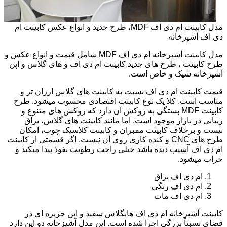
مدل کابینت ام دی اف MDF، طرح جدید و انواع عکس کابینت ام
دی اف آشپزخانه
مدل کابینت آشپزخانه ام دی اف MDF شامل قیمت و انواع عکس و
طرح کابینت ، طرح های جدید کابینت ام دی اف و های گلاس و اپن
آشپزخانه شیک و خاص است.
قیمت کابینت ام دی اف نسبت به کابینت های گلاس ارزان تر و
مناسب است. کلا یک نوع کابینت اقتصادی محسوب میشود. طرح
کابینت MDF بستگی به روکش آن دارد که روکش های متنوع و
زیبایی در بازار موجود است. اما مانند کابینت های گلاس، براق
نیست و برخلاف کابینت ممبران و کابینت کلاسیک چوب، امکان
طرح های CNC و کنده کاری روی آن نیست. اگر قسمتی از کابینت
ام دی اف آسیب دیده باشد خیلی راحت رطوبت نفوذ پیدا میکند و
خراب میشود.
ام دی اف براق
ام دی اف رنگی
ام دی اف مات
کابینت آشپزخانه ام دی اف هایگلاس سفید و اپن جزیره ای در
فضای نسبتاً بزرگی اجرا شده است. این مدل آشپزخانه دو اپن دارد