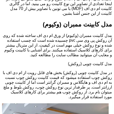
اینجا تعدادی از تصاویر این نوع کابینت رو می بینید. اما در گالری
کابینت ام دی اف (MDF) با می تونین با تصاویر بیش از 70 مدل
کابینت از این جنس آشنا بشین.
مدل کابینت ممبران (وکیوم)
مدل کابینت ممبران (وکیوم) از ورق ام دی اف ساخته شده که روی
آن روکش پی وی سی pvc چسبیده شده است که چسب استفاده
شده و نوع روکش خیلی مهم است در کیفیت. از این متریال بیشتر
برای کارهای کلاسیک استفاده میکنند. برای آشنایی با کابینت وکیوم
و معایب آن میتوانید مطالب سایت را مطالعه کنید.
مدل کابینت چوبی (روکش)
در مدل کابینت چوبی (روکش) بخش های قابل رویت از ام دی اف با
روکش چوب استفاده میشود که قیمت کابینت روکش چوب نسبت
به ام دی اف و هایگلاس و ممبران گرانتر است اما از کابینت چوبی
ارزانتر است. پر طرفدار ترین نوع روکش چوب، روکش بلوط و ملچ
میتوان نام برد. از روکش چوب هم بیشتر برای کارهای کلاسیک
مورد استفاده قرار میگیرد.