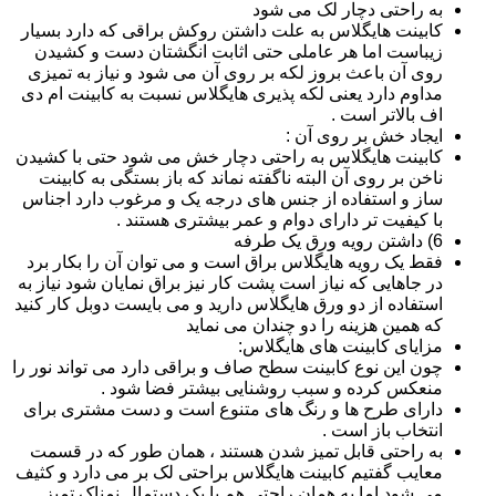
به راحتی دچار لک می شود
کابینت هایگلاس به علت داشتن روکش براقی که دارد بسیار
زیباست اما هر عاملی حتی اثابت انگشتان دست و کشیدن
روی آن باعث بروز لکه بر روی آن می شود و نیاز به تمیزی
مداوم دارد یعنی لکه پذیری هایگلاس نسبت به کابینت ام دی
اف بالاتر است .
ایجاد خش بر روی آن :
کابینت هایگلاس به راحتی دچار خش می شود حتی با کشیدن
ناخن بر روی آن البته ناگفته نماند که باز بستگی به کابینت
ساز و استفاده از جنس های درجه یک و مرغوب دارد اجناس
با کیفیت تر دارای دوام و عمر بیشتری هستند .
6) داشتن رویه ورق یک طرفه
فقط یک رویه هایگلاس براق است و می توان آن را بکار برد
در جاهایی که نیاز است پشت کار نیز براق نمایان شود نیاز به
استفاده از دو ورق هایگلاس دارید و می بایست دوبل کار کنید
که همین هزینه را دو چندان می نماید
مزایای کابینت های هایگلاس:
چون این نوع کابینت سطح صاف و براقی دارد می تواند نور را
منعکس کرده و سبب روشنایی بیشتر فضا شود .
دارای طرح ها و رنگ های متنوع است و دست مشتری برای
انتخاب باز است .
به راحتی قابل تمیز شدن هستند ، همان طور که در قسمت
معایب گفتیم کابینت هایگلاس براحتی لک بر می دارد و کثیف
می شود اما به همان راحتی هم با یک دستمال نمناک تمیز