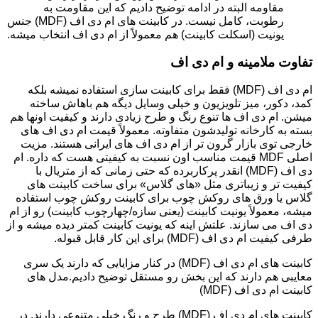
مقاومه البته در ادامه توضیح دادیم که این مقاومت به
رطوبت، کامل نیست. در کابینت های ام دی اف (MDF) جنس
یونیت (اسکلت کابینت) هم معمولاً از ام دی اف انتخاب میشه.
تفاوت ملامینه و ام دی اف
ام دی اف (MDF) فقط برای کابینت سازی استفاده نمیشه بلکه
کمد، دکور، میز تلویزیون و خیلی وسایل دیگه هم باهاش ساخته
میشن. ام دی اف ها تنوع رنگ و طرح زیادی دارند و کیفیت اونها هم
بسته به کارخانه تولیدشون متفاوته. معمولاً قیمت ام دی اف های
خارجی توی بازار گرون تر از ام دی اف های ایرانی هستند. مزیت
اصلی MDF قیمت مناسب اون نسبت به کیفیتی هست که داره. ام
دی اف (MDF) انقدر پرکاربرده که حتی زمانی که از متریال با
کیفیت تر و زیباتری مثل «های گلاس» برای ساخت کابینت های
گلاس یا ورق های روکش چوب برای کابینت روکش چوب استفاده
میشه، معمولاً یونیت کابینت (یعنی سازه/چهارچوب کابینت) رو از ام
دی اف می سازند. علتش اینه که یونیت کابینت کمتر دیده میشه و از
طرفی کیفیت ام دی اف (MDF) برای این کار قابل قبوله.
کابینت های ام دی اف (MDF) در کنار مزایایی که دارند یک سری
معایبی هم دارند که این بخش رو مستقل توضیح دادیم.مدل های
کابینت ام دی اف (MDF)
کابینت های ام دی اف (MDF) طرح و رنگ خیلی متنوعی دارند. در