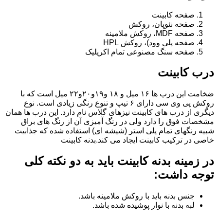
صفحه کابینت
صفحه نئوپان، روکش
صفحه MDF، روکش ملامینه
صفحه پلی وود)، روکش HPL
صفحه سنگ مصنوعی تمام اکریلیک
درب کابینت
ضخامت این درب ها ۱۶ میل و ۱۸ و١٩و٢٠و٢٢ میل است که با
روکش پی وی سی دارای ۶ تیپ و تنوع رنگی زیادی است. نوع
دیگری از درب های کابینت نیزهای گلاس نام دارد. این درب ها همان
مشخصات فوق را دارد ولی در رنگ آمیزی آن از رنگ های براق
شبیه رنگهای تمام پلی استر (شیشه ای) استفاده شده که جذابیت
خاصی در ترکیب کابینت ایجاد می کند.بدنه کابینت
در زمینه بدنه کابینت باید به دو نکته کلی
توجه داشت:
جنس بدنه باید با روکش ملامینه باشد.
لبه بدنه با نوار پوشیده شده باشد.