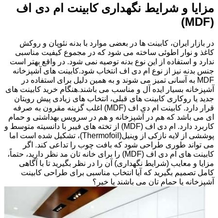
مزایا و شرایط نگهداری کابینت ام دی اف
(MDF)
در بازار ایران، کابینت ها در بعضی موارد با بدنه نئوپان و روکش
کاغذ و نوار اطوئی ساخته می شود که در مجموع کیفیت مناسبی
ندارد و استفاده از این نوع بدنه توصیه نمی شود. در واقع بهتر است
جنس بدنه نیز از نوع ام دی اف انتخاب شود.کابینت های آشپزخانه
MDF به آسانی تمیز می شوند و به همین دلیل برای استفاده در
آشپزخانه بسیار ایده آل و مناسب می باشند.هنگام خرید کابینت های
جدید یا روکاری کابینت های قبلی، انتخاب های زیادی پیش رویتان
قرار دارد. کابینت ام دی اف (MDF) اغلب گزینه مقرون به صرفه
ای می باشد که هم در آشپزخانه و هم در سرویس بهداشتی و حمام
کاربرد دارد. ام دی اف (MDF) از تخته های فیبر با دانسیته متوسط و
پوششی از لایه نازکی از وینیل(Thermofoil)، تشکیل شده است اما
می تواند طوری طراحی شود که بافت چوب را تداعی کند. اگر
کابینت های ام دی اف (MDF) را برای خانه تان مد نظر دارید، حتماً،
مزایا و معایب (شرایط نگهداری) آن را در نظر بگیرید تا با آگاهی
کامل تصمیم بگیرید که آیا انتخاب مناسبی برای طراحی کابینت
آشپزخانه یا حمام تان می باشند یا خیر؟