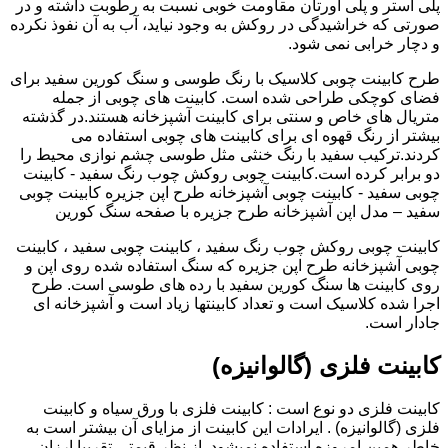
پلی استر و پلی اورتان مقاومت خوبی نسبت به رطوبت داشته و در
صورتی که خراشیدگی در روکش به وجود نیاید، آب به آن نفوذ نکرده
و دچار خرابی نمی شود.
طرح کابینت چوبی کلاسیک با رنگ طوسی و سنگ کورین سفید برای
فضای کوچکی طراحی شده است. کابینت های چوبی از جمله
متریال های خاص و سنتی برای کابینت آشپزخانه هستند.در گذشته
بیشتر از رنگ قهوه ای برای کابینت های چوبی استفاده می
کردند.ترکیب سفید با رنگ خنثی مثل طوسی چشم نوازی محیط را
دو برابر کرده است.کابینت چوبی روکش چوب رنگ سفید - کابینت
چوبی سفید - کابینت چوبی آشپزخانه طرح اپن جزیره کابینت چوبی
سفید – مدل اپن آشپزخانه طرح جزیره با صفحه سنگ کورین
کابینت چوبی روکش چوب رنگ سفید ، کابینت چوبی سفید ، کابینت
چوبی آشپزخانه طرح اپن جزیره که سنگ استفاده شده روی اپن و
روی کابینت ها سنگ کورین سفید با رده های طوسی است. طرح
اجرا شده کلاسیک است و تعداد کابینتها زیاد است و آشپزخانه ای
جادار است.
کابینت فلزی (گالوانیزه)
کابینت فلزی دو نوع است : کابینت فلزی با ورق سیاه و کابینت
فلزی (گالوانیزه) . ایرادات این کابینت از مزایای آن بیشتر است به
خاطر همین امروزه استفاده نمیشود. از نظر قیمتی تقریبا ارزان