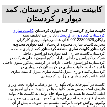
کابینت سازی در کردستان, کمد
دیوار در کردستان
کابینت سازی کردستان
,
کمد دیواری کردستان
,
کابینت سازی
کردستان
,
کمد دیواری کردستان
30 در صد تخفیف بیمه
رایگان,09122809529-آقای عباسی,شبانه روزی کارگران
مجرب,کابینت سازی محدوده کردستان,
کمد دیواری محدوده
کردستان
,
کابینت سازی منطقه کردستان
, کمد دیواری منطقه
کردستان,کابینت سازی, کمد دیواری,دکوراسیون داخلی
شرکت,دکوراسیون داخلی ادارات,دکوراسیون داخلی شرکت در
کردستان,دکوراسیون داخلی ادارات در کردستان,دکوراسیون داخلی
با نرخ اتحادیه ,کابینت سازی در کردستان,کمد دیواری در
کردستان,کمد دیواری منزل,کابینت سازی منزل,کابینت سازی
آشپزخانه , کمد دیواری منزل در کردستان,
کابینت در آشپزخانه برای نگهداری مواد غذایی، لوازم پخت وپز و
ظروف استفاده می شود. کابینت ها در آشپزخانه های امروزی،
اغلب کابینت ها بسته به نوع مواد خام تولید، به کابینت های تولید
شده از فلز، چوب، ام دی اف، های گلاس، پی وی سی، ممبران یا
وکیوم، روکش چوب یا ترکیبی تقسیم می شوند.. تا پیش از آن